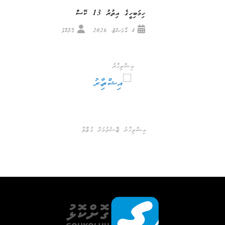
ހިމަބިހީގެ އިތުރު 13 ކޭސް
4 އޯގަސްޓް، 2026
ގޮށްކޮޅު
އިޝްތިހާރު
އިޝްތިހާރު ޖެއްސެވުމަށް ގުޅުއްވާ