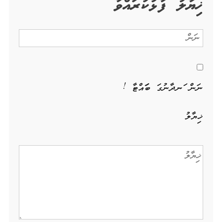
ޚިޔާލު ފާޅުކުރައްވާ
ނަން ހަނދާނުގަ ބަހައްޓާ !
ޚިޔާލު