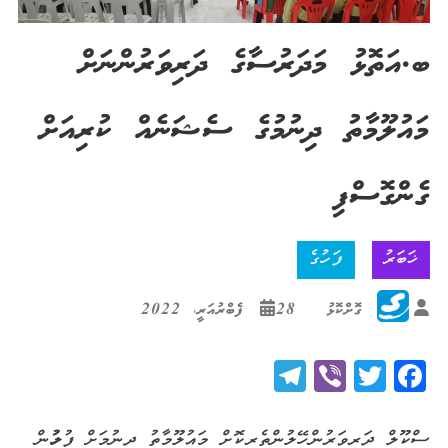
ބ.އަތޮޅު މަދަރުސާގެ ދަރިވަރުންނަށް
މައުލޫމާތު ދިނުމުގެ ސެޝަނެއް ކުރިއަށް
ގެންގޮސްފި
ޚަބަރު
ފަހުގެ
ގޮށްކޮޅު
28 ފެބްރުއަރީ، 2022
Telegram
Viber
Twitter
Facebook
ސްކޫލް ދަރިވަރުން ހޭލުންތެރިކޮށް މައުލޫމާތު ދިނުމަށް ފުލުހުން