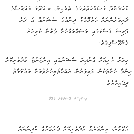
ކުރަމުންދާ މަސައްކަތްތަކުގެ ތެރެއިން، ބ.އަތޮޅު މަދަރުސާގެ
ދަރިވަރުންނަށް މައުލޫމާތު ދިނުމުގެ ސެޝަނެއް އެ ރަށު
ޕޮލިސް ޑެސްކުގައި މަސައްކަތްކުރާ ފުލުހުން ކުރިއަށް
ގެންގޮސްފިއެވެ.
މިއަދު ކުރިއަށް ގެންދިޔަ ސެޝަނުގައި އިންޓަނެޓު މެދުވެރިކޮށް
ހިންގާ ކުށްތަކުން ދަރިވަރުން ރައްކާތެރިކުރުވުމަށް މައުލޫމާތު
ދީފައިވެއެވެ.
އިޝްތިހާރު ޖެއްސެވުމަށް ގުޅުއްވާ
އެގޮތުން، އިންޓަނެޓު މެދުވެރިކޮށް ފުރާވަރުގެ ކުދިންނަށް