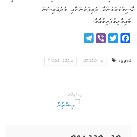
ހާސިލްކުރަމުންދާ ދަރިވަރުންނާއި މުދައްރިސުން
ބައިވެރިވެފައިވެއެވެ.
Telegram
Viber
Twitter
Facebook
Tagged
ބ. ދަރަވަންދޫ
ބ.އަތޮޅު މަދަރުސާ
އިޝްތިހާރު