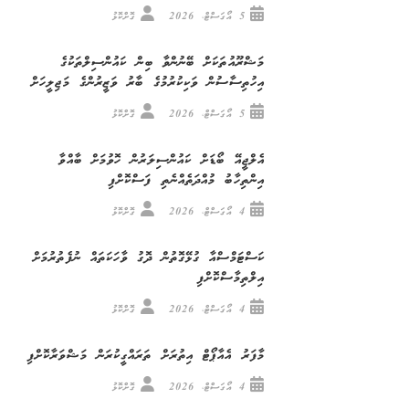
5 އޯގަސްޓް، 2026
ގޮށްކޮޅު
މަޝްރޫއުތަކަށް ބޭނުންވާ ބިން ކައުންސިލްތަކުގެ
އިހުތިސާސުން ވަކިކުރުމުގެ ބާރު ވަޒީރުންގެ މަޖިލީހަށް
5 އޯގަސްޓް، 2026
ގޮށްކޮޅު
އެލްޖީއޭ ބޯޑަށް ކައުންސިލަރުން ހޮވުމަށް ބާއްވާ
އިންތިހާބު މުއްދަތެއްނެތި ފަސްކޮށްފި
4 އޯގަސްޓް، 2026
ގޮށްކޮޅު
ކަސްޓަމްސްއާ ގުޅޭގޮތުން ދޮގު ވާހަކަތައް ނުފެތުރުމަށް
އިލްތިމާސްކޮށްފި
4 އޯގަސްޓް، 2026
ގޮށްކޮޅު
މާފަރު އެއާޕޯޓް އިތުރަށް ތަރައްގީކުރަން މަޝްވަރާކޮށްފި
4 އޯގަސްޓް، 2026
ގޮށްކޮޅު