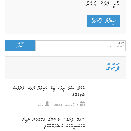
ބާކީ
300
އަކުރު
Search
for:
ފަހުގެ
ރާއްޖެ ސުޕަ ލީގު: ޓީމް ހަނިމާދޫ ދެވަނަ މެޗުވެސް
ބަލިވެއްޖެ
5 އޯގަސްޓް، 2026
ގޮށްކޮޅު
“މަގޭ ފުރާޅު” މަޝްރޫޢާ ގުޅޭގޮތުން ޗައިނާ
އެމްބަސީއާއެކު މަޝްވަރާކޮށްފި