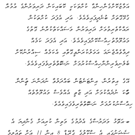
އަމާޒުކޮށްގެން ހިންގާ ކުށްތަކަކީ ކޮބައިކަން ދަރިވަރުންގެ އުމުރާ
ގުޅޭގޮތަށް ބުނެދީފައިވެއެވެ. އަދި އެފަދަ ކުށްތަކުން
ރައްކާތެރިވުމަށް ދަރިވަރުން މަސައްކަތްކުރާނެ ގޮތުގެ
މައުލޫމާތު ހިއްސާކޮށްފައިވެއެވެ. އަދި އެފަދަ ކަމެއް
ދިމާވެއްޖެނަމަ އަމަލުކުރަންވީގޮތާއި އެކަމެއް ސިއްރުނުކޮށް
ބެލެނިވެރިންނާ ހިއްސާކުރުމަށް ނަސޭހަތްތެރިވެފައިވެއެވެ.
އޭގެ އިތުރުން، އިންޓަނެޓުން ބައްދަލުވާ ނުދަންނަ މީހުންނާ
ވާހަކަ ނުދެއްކުމަށާ އަދި ޒާތީ އެއްވެސް މައުލޫމާތެއް
ހިއްސާނުކުރުމަށް ނަސޭހަތްތެރިވެފައިވެއެވެ.
ބ.އަތޮޅު މަދަރުސާގެ އެދުމުގެ މަތިން ކުރިއަށް ގެންދިޔަ އެ
ސެޝަނުގައި އެ ސްކޫލުގެ ގްރޭޑް 8 އިން 11 އަށް ތައުލީމް