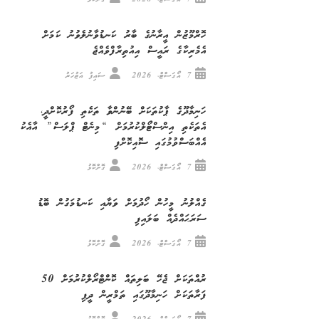
ހޮރްމޫޒުން އީރާނުގެ ބާރު ކަނޑުވާނުލެވުނު ކަމަށް
އެމެރިކާގެ ރައީސް އިއުތިރާފްވެއްޖެ
7 އޯގަސްޓް، 2026
ސައިފު އަޒުހަރު
ހަނިމާދޫގެ ޕާކުތަކަށް ބޭނުންވާ ތަކެތި ފޯރުކޮށްދީ،
އެތަކެތި އިންސްޓޯލްކުރުމަށް “މިނެޓް ޕްލަސް” އާއެކު
އެއްބަސްވުމުގައި ސޮއިކޮށްފި
7 އޯގަސްޓް، 2026
ގޮށްކޮޅު
ގެއްލުނު މީހުން ހޯދުމަށް ވަޔާއި ކަނޑުމަގުން ބޮޑު
ސަރަޙައްދެއް ބަލައިފި
7 އޯގަސްޓް، 2026
ގޮށްކޮޅު
ރުއްތަކަށް ޖެހޭ ބަލިތައް ކޮންޓްރޯލްކުރުމަށް 50
ފަރާތަކަށް ހަނިމާދޫގައި ތަމްރީން ދީފި