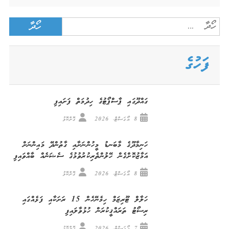
Search
for:
ފަހުގެ
ގައްދޫގައި ޕާސްޕޯޓުގެ ހިދުމަތް ފަށައިފި
8 އޯގަސްޓް، 2026
ގޮށްކޮޅު
ހަނިމާދޫގެ މާބަނޑު މީހުންނަށާއި ގާތުންދޭ މައިންނަށް
އަމާޒުކޮށްގެން ހޭލުންތެރިކުރުވުމުގެ ސެޝަނެއް ބާއްވައިފި
8 އޯގަސްޓް، 2026
ގޮށްކޮޅު
ހަލާލް ޓޫރިޒަމް ހިމެނޭހެން 15 ރަށަކާއި ފަޅެއްގައި
ރިސޯޓު ތަރައްޤީކުރަން ހުޅުވާލައިފި
7 އޯގަސްޓް، 2026
ގޮށްކޮޅު