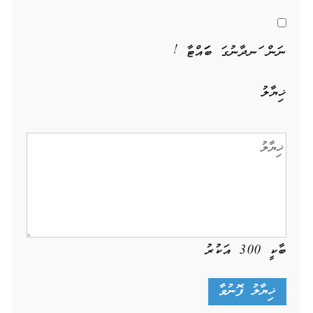
ނަން ހަނދާނުގަ ބަހައްޓާ !
ޚިޔާލު
ބާކީ
300
އަކުރު