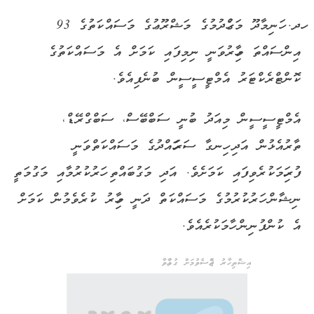
ހދ. ހަނިމާދޫ މަގުހެދުމުގެ މަޝްރޫޢުގެ މަސައްކަތުގެ 93
އިންސައްތަ މިހާރުވަނީ ނިމިފައި ކަމަށް އެ މަސައްކަތުގެ
ކޮންޓްރެކްޓަރު އެމްޓީސީސީން ބުނެފިއެވެ.
އެމްޓީސީސީން މިއަދު ބުނީ ސަބްބޭސް، ސަބްގްރޭޑް،
ތާރުއެޅުން އަދި ހިނގާ ސަރަހައްދުގެ މަސައްކަތްވަނީ
ފުރިހަމަކުރެވިފައި ކަމަށެވެ. އަދި މަގުބައްތި ހަރުކުރުމާއި މަގުމަތީ
ނިޝާން ހަރުކުރުމުގެ މަސައްކަތް ދަނީ މިހާރު ކުރެވެމުން ކަމަށް
އެ ކުންފުނިން ހާމަކުރެއެވެ.
އިޝްތިހާރު ޖެއްސެވުމަށް ގުޅުއްވާ