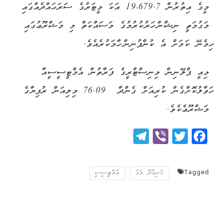
މީގެ އިތުރުން 19،679.7 އަކަ މީޓަރުގެ ސަރަޙައްދެއްގައި
މަގުމަތީ ނިޝާން ހަރުކުރުމުގެ މަސައްކަތް މި މަޝްރޫޢުގައި
ހިމެނޭ ކަމަށް އެ ކުންފުނިން ހާމަކުރެއެވެ.
މިއީ ޕްލޭނިން މިނިސްޓްރީގެ ފަރާތުން އެމްޓީސީސީއާ
ހަވާލުކޮށްގެން ކުރިއަށް ގެންދާ 76.09 މިލިއަން ރުފިޔާގެ
މަޝްރޫޢެކެވެ.
Telegram
Viber
Twitter
Facebook
Tagged
ހަނިމާދޫ މަގު
އެމްޓީސީސީ