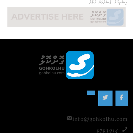
އިޝްތިހާރު ޖެއްސެވުމަށް ގުޅުއްވާ
info@gohkolhu.com
9793914