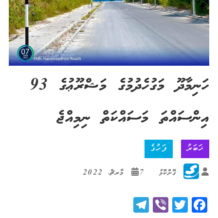
ހަނިމާދޫ މަގުހެދުމުގެ މަޝްރޫޢުގެ 93
އިންސައްތަ މަސައްކަތް ނިމިއްޖެ
ޚަބަރު
ފަހުގެ
ގޮށްކޮޅު
7 މާރޗް، 2022
Telegram
Viber
Twitter
Facebook