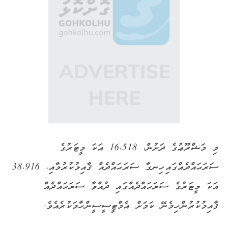
މި މަޝްރޫޢުގެ ދަށުން، 16،518 އަކަ މީޓަރުގެ
ސަރަޙައްދެއްގައި ހިނގާ ސަރަޙައްދެއް ޤާއިމުކުރުމާއި، 38،916
އަކަ މީޓަރުގެ ސަރަޙައްދެއްގައި ދުއްވާ ސަރަޙައްދެއް
ޤާއިމުކުރުން ހިމެނޭ ކަމަށް އެމްޓީސީސީން ހާމަކުރެއެވެ.