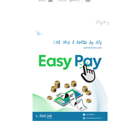
7 އޯގަސްޓް، 2026
ގޮށްކޮޅު
އިޝްތިހާރު