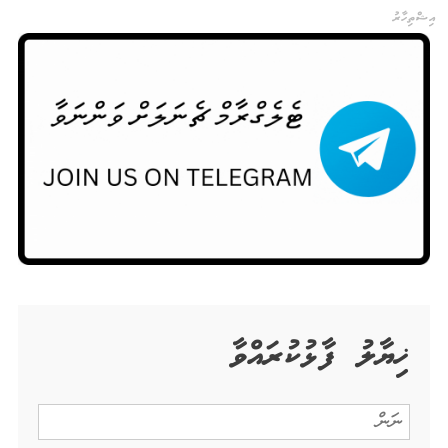
އިޝްތިހާރު
ޚިޔާލު ފާޅުކުރައްވާ