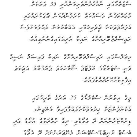
ސްޓެލްކޯގައި ނުކުޅެދުންތެރިކަން ހުރި 35 ވަރަކަށް
މުވައްޒަފުން މަސައްކަތް ކުރަމުންދާކަން ފާހަގަކުރައްވައި
އެފަރާތްތަކަށް އެހީތެރިކަމާއި އެއްބާރުލުން ދެއްވުމަށްވެސް
ރައީސުލްޖުމުހޫރިއްޔާގެ ނައިބު އެދިވަޑައިގެންނެވިއެވެ.
މިޖަލްސާގައި ރައީސުލްޖުމްހޫރިއްޔާގެ ނައިބު ފައިޞަލް ނަސީމް
ވަނީ ސްޓެލްކޯގެ ރޫފްޓޮޕް ސޯލާ ހަކަތަ ޕްރޮގްރާމް އަވިހަކަތަ
އިފްތިތާޙުކޮށްދެއްވާފައެވެ.
މީގެ އިތުރުން ސްޓެލްކޯގެ 25 އަހަރުގެ ތާރީޚުގައި
އެކުންފުންޏަށް ޚިދުމަތްކޮށްދެއްވާފައިވާ މެނޭޖިންގ
ޑިރެކްޓަރުންނަށް ދޭ އެވޯޑާއި، ދިގު މުއްދަތުގެ އެވޯޑު އަދި
ބެސްޓް ޔުނިޓްހެޑް/ސްޓޭޝަން މެނޭޖަރުންނަށް ދޭ އެވޯޑު