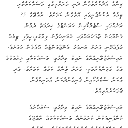
ޒިންމާ އަދާކުރެވެމުން ދަނީ ވަރަށް ހީވާގި މަސައްކަތްތެރި
ޓީމެއް އެކުންފުނީގައި އޮވެގެން ކަމަށެވެ. ރާއްޖޭގެ 35
ރަށެއްގައި ސްޓެލްކޯއިން ކަރަންޓްގެ ޚިދުމަތް ދެމުން
ގެންދާކަން ފާހަގަކުރައްވައި އެމަނިކުފާނު ވިދާޅުވީ، ހީވާގި ޓީމެއް
އުފެއްދޭނީ ވަރަށް ރަނގަޅު މެނޭޖްމަންޓެއް އޮވެގެން ކަމަށެވެ.
ރައީސުލްޖުމްހޫރިއްޔާގެ ނައިބު ވިދާޅުވީ، މަސައްކަތާއި ޚިދުމަތުގެ
އަގު ވަޒަންކުރުމަކީ، ވަރަށް މުހިންމު ކަމެއް ކަމަށެވެ. އަދި
އެކަން ސްޓެލްކޯއިން ފެނިގެންދާކަން އެމަނިކުފާނު
ފާހަގަކުރެއްވިއެވެ.
ރައީސުލްޖުމްހޫރިއްޔާގެ ނައިބު ވިދާޅުވީ، ސަރުކާރުގެ
ކުންފުނިތަކުން ކުރަމުންދާ މަސައްކަތްތައް ރާއްޖޭގެ