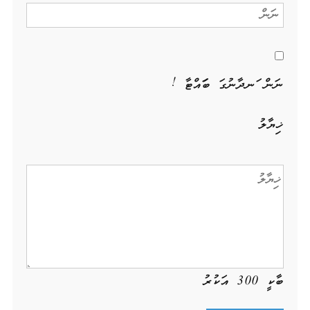
ނަން ހަނދާނުގަ ބަހައްޓާ !
ޚިޔާލު
ބާކީ
300
އަކުރު