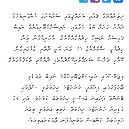
ދިވެހިރާއްޖޭގެ ޤައުމީ ތަރައްޤީގައި ސަރުކާރުގެ ކުންފުނިތަކުގެ
ދައުރު ވަރަށް ބޮޑު ކަމުގައި، ރައީސުލްޖުމްހޫރިއްޔާގެ ނައިބު
ފައިޞަލް ނަސީމް ވިދާޅުވެއްޖެއެވެ. އެމަނިކުފާނު މިހެން
ވިދާޅުވީ، ސްޓެލްކޯގެ 25 ވަނަ އަހަރީ ދުވަހާއި ގުޅުވައިގެން
ބޭއްވި ޖަލްސާ ޝަރަފްވެރިކޮށްދެއްވައި ދެއްކެވި ވާހަކަފުޅުގައެވެ.
މިޖަލްސާގައި ރައީސުލްޖުމްހޫރިއްޔާގެ ނައިބު ދެއްކެވި
ވާހަކަފުޅުގައި ވިދާޅުވީ، ކަރަންޓުގެ ޚިދުމަތަކީ، ސާފުވައި
ބޭނުންވާ ފަދައިން އަސާސީ ޚިދުމަތެއް ކަމަށެވެ. އަދި 24
ގަޑިއިރު ކަރަންޓުގެ ޚިދުމަތް ނުލިބި އުޅުމަކީ މިއަދު
ދަތިކަމެއް ކަންވެސް އެމަނިކުފާނު ފާހަގަކުރެއްވިއެވެ.