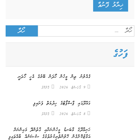
Search
for:
ފަހުގެ
ގެއްލުނު ތިން މީހުން ހޯދަން ބޭރުގެ އެހީ ހޯދަނީ
9 އޯގަސްޓް، 2026
ގޮށްކޮޅު
ގައްދޫގައި ޕާސްޕޯޓުގެ ހިދުމަތް ފަށައިފި
8 އޯގަސްޓް، 2026
ގޮށްކޮޅު
ހަނިމާދޫގެ މާބަނޑު މީހުންނަށާއި ގާތުންދޭ މައިންނަށް
އަމާޒުކޮށްގެން ހޭލުންތެރިކުރުވުމުގެ ސެޝަނެއް ބާއްވައިފި