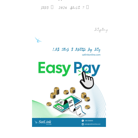
7 އޯގަސްޓް، 2026
ގޮށްކޮޅު
އިޝްތިހާރު