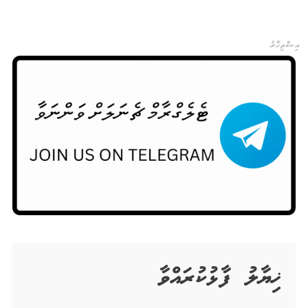
އިޝްތިހާރު
ޚިޔާލު ފާޅުކުރައްވާ