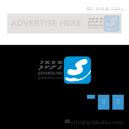
އިޝްތިހާރު ޖެއްސެވުމަށް ގުޅުއްވާ
info@gohkolhu.com