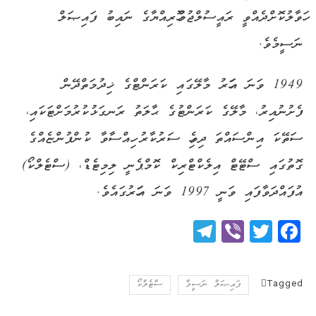
ހަވާލުކޮށްދެއްވީ ރައީސުލްޖުމްހޫރިއްޔާގެ ނައިބު ފައިޞަލް
ނަސީމެވެ.
1949 ވަނަ އަހަރު މާލޭގައި ކަރަންޓްގެ ޚިދުމަތްދޭން
ފެށުނުއިރު، މާލޭގެ ކަރަންޓުގެ ޙާލަތު ރަނގަޅުކުރުމަށްޓަކައި،
ސަތޭކަ އިންސައްތަ ދިވެހި ސަރުކާރު ހިއްސާވާ ކުންފުންޏެއްގެ
ގޮތުގައި ސްޓޭޓް އިލެކްޓްރިކް ކޮމްޕެނީ ލިމިޓެޑް، (ސްޓެލްކޯ)
އުފައްދަވާފައި ވަނީ 1997 ވަނަ އަހަރުގައެވެ.
Telegram
Viber
Twitter
Facebook
Tagged
ފައިޞަލް ނަސީމް
ސްޓެލްކޯ