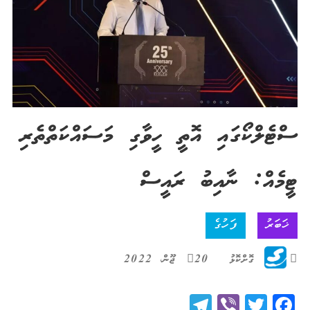
ސްޓެލްކޯގައި އޮތީ ހީވާގި މަސައްކަތްތެރި
ޓީމެއް: ނާއިބު ރައީސް
ޚަބަރު
ފަހުގެ
ގޮށްކޮޅު
20 ޖޫން، 2022
Telegram
Viber
Twitter
Facebook