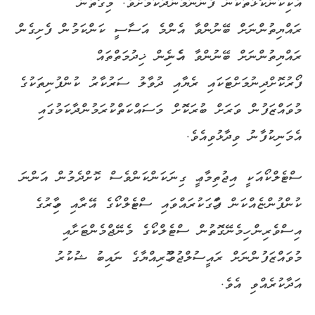
އެކިކަންކޮޅުތަކުން ފެންނަމުންދާކަމަށެވެ. މިގޮތުން
ރައްޔިތުންނަށް ބޭނުންވާ އެންމެ އަސާސީ ކަންކަމުން ފެށިގެން
ރައްޔިތުންނަށް ބޭނުންވާ އެހެނިހެން ޚިދުމަތްތައް
ފޯރުކޮށްދިނުމަށްޓަކައި ރެޔާއި ދުވާލު ސަރުކާރު ކުންފުނިތަކުގެ
މުވައްޒަފުން ވަރަށް ބުރަކޮށް މަސައްކަތްކުރަމުންދާކަމުގައި
އެމަނިކުފާނު ވިދާޅުވިއެވެ.
ސްޓެލްކޯއަކީ އިޖުތިމާޢީ ގިނަކަންކަންވެސް ކޮށްދެމުން އަންނަ
ކުންފުންޏެއްކަން ފާހަގަކުރައްވައި ސްޓެލްކޯގެ އޭރާއި މިހާރުގެ
އިސްވެރިން ހިމެނޭގޮތުން ސްޓެލްކޯގެ މެނޭޖްމެންޓަށާއި
މުވައްޒަފުންނަށް ރައީސުލްޖުމްހޫރިއްޔާގެ ނައިބު ޝުކުރު
އަދާކުރެއްވި އެވެ.