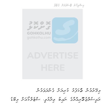
އިޝްތިހާރު ޖެއްސެވުމަށް ގުޅުއްވާ
މިމޭރުމުން ވާހަކަފުޅު ކުރިޔަށް ގެންދަވަމުން
ރައީސުލްޖުމްހޫރިއްޔާގެ ނައިބު ވިދާޅުވީ، ސްޓެލްކޯއަށް މިބޮޑު