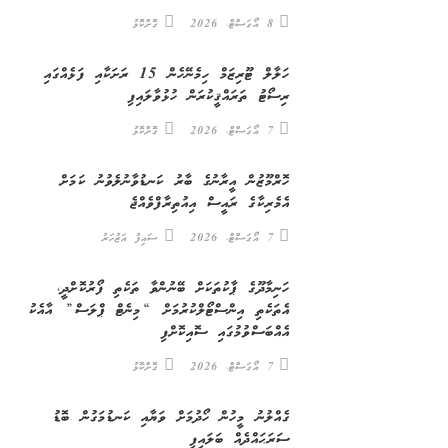
8 އޯގަސްޓް، 2026
ގޮށްކޮޅު
ހަލާލް ޓޫރިޒަމް ހިމެނޭހެން 15 ރަށަކާއި ފަޅެއްގައި
ރިސޯޓު ތަރައްޤީކުރަން ހުޅުވާލައިފި
7 އޯގަސްޓް، 2026
ގޮށްކޮޅު
ހޮރްމޫޒުން އީރާނުގެ ބާރު ކަނޑުވާނުލެވުނު ކަމަށް
އެމެރިކާގެ ރައީސް އިއުތިރާފްވެއްޖެ
7 އޯގަސްޓް، 2026
ސައިފު އަޒުހަރު
ހަނިމާދޫގެ ޕާކުތަކަށް ބޭނުންވާ ތަކެތި ފޯރުކޮށްދީ،
އެތަކެތި އިންސްޓޯލްކުރުމަށް “މިނެޓް ޕްލަސް” އާއެކު
އެއްބަސްވުމުގައި ސޮއިކޮށްފި
7 އޯގަސްޓް، 2026
ގޮށްކޮޅު
ގެއްލުނު މީހުން ހޯދުމަށް ވަޔާއި ކަނޑުމަގުން ބޮޑު
ސަރަޙައްދެއް ބަލައިފި