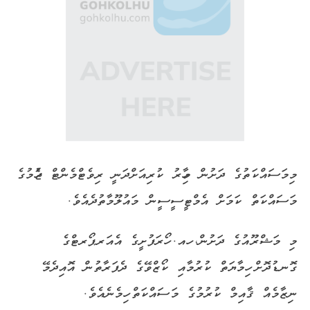
މިމަސައްކަތުގެ ދަށުން މިހާރު ކުރިއަށްދަނީ ރިވެޓްމެންޓް ޖެހުމުގެ
މަސައްކަތް ކަމަށް އެމްޓީސީސީން މައުލޫމާތުދެއެވެ.
މި މަޝްރޫއުގެ ދަށުން، ހއ. ހޯރަފުށީގެ އެއަރޕޯރޓްގެ
ގޮނޑުދޮށް ހިމާޔަތް ކުރުމާއި ކޯޒްވޭގެ ދެފަރާތުން އޮއިދެމޭ
ނިޒާމެއް ޤާއިމް ކުރުމުގެ މަސައްކަތް ހިމެނެއެވެ.