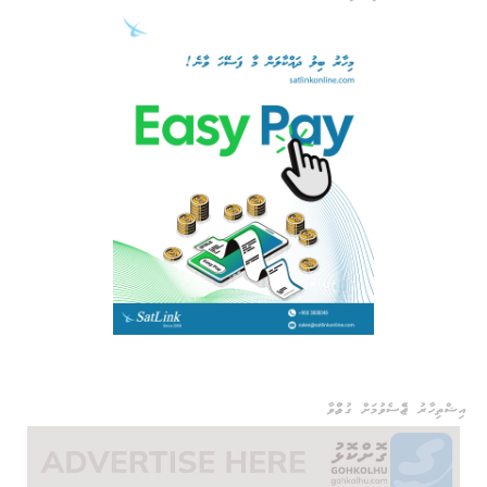
އިޝްތިހާރު ޖެއްސެވުމަށް ގުޅުއްވާ