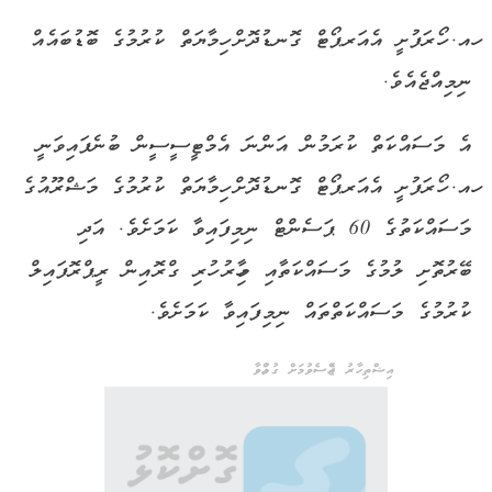
ހއ. ހޯރަފުށީ އެއަރޕޯޓް ގޮނޑުދޮށް ހިމާޔަތް ކުރުމުގެ ބޮޑުބައެއް
ނިމިއްޖެއެވެ.
އެ މަސައްކަތް ކުރަމުން އަންނަ އެމްޓީސީސީން ބުނެފައިވަނީ
ހއ. ހޯރަފުށީ އެއަރޕޯޓް ގޮނޑުދޮށް ހިމާޔަތް ކުރުމުގެ މަޝްރޫއުގެ
މަސައްކަތުގެ 60 ޕަސެންޓް ނިމިފައިވާ ކަމަށެވެ. އަދި
ބޭރުތޮށި ލުމުގެ މަސައްކަތާއި މިހާރު ހުރި ގްރޮއިން ރީޕްރޮފައިލް
ކުރުމުގެ މަސައްކަތްތައް ނިމިފައިވާ ކަމަށެވެ.
އިޝްތިހާރު ޖެއްސެވުމަށް ގުޅުއްވާ