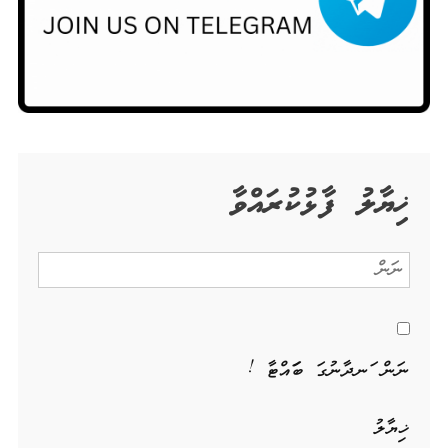
ޚިޔާލު ފާޅުކުރައްވާ
ނަން ހަނދާނުގަ ބަހައްޓާ !
ޚިޔާލު