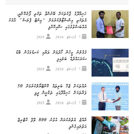
ހަނިމާދޫގެ ޕާކުތަކަށް ބޭނުންވާ ތަކެތި ފޯރުކޮށްދީ،
އެތަކެތި އިންސްޓޯލްކުރުމަށް “މިނެޓް ޕްލަސް” އާއެކު
އެއްބަސްވުމުގައި ސޮއިކޮށްފި
7 އޯގަސްޓް، 2026
ގޮށްކޮޅު
ގެއްލުނު މީހުން ހޯދުމަށް ވަޔާއި ކަނޑުމަގުން ބޮޑު
ސަރަޙައްދެއް ބަލައިފި
7 އޯގަސްޓް، 2026
ގޮށްކޮޅު
ރުއްތަކަށް ޖެހޭ ބަލިތައް ކޮންޓްރޯލްކުރުމަށް 50
ފަރާތަކަށް ހަނިމާދޫގައި ތަމްރީން ދީފި
7 އޯގަސްޓް، 2026
ގޮށްކޮޅު
ރާއްޖެ އެތެރެކުރަން އުޅުނު 800 ވޭޕް ކާޓްރިޖް
އަތުލައިގެންފި