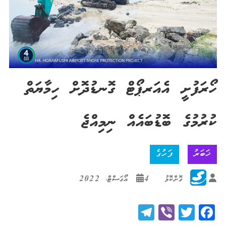
ހޯރަފުށީ އެއަރޕޯޓް ގޮނޑުދޮށް ހިމާޔަތް
ކުރުމުގެ ބޮޑުބައެއް ނިމިއްޖެ
ޚަބަރު
ފަހުގެ
ގޮށްކޮޅު
4 އޯގަސްޓް، 2022
Telegram
Viber
Twitter
Facebook