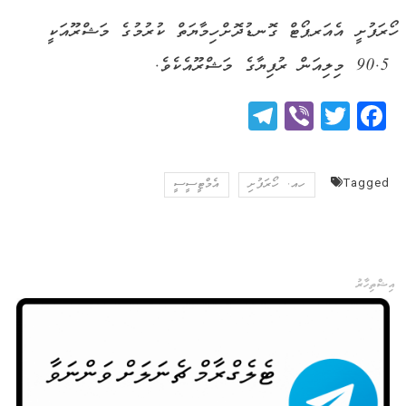
ހޯރަފުށީ އެއަރޕޯޓް ގޮނޑުދޮށް ހިމާޔަތް ކުރުމުގެ މަޝްރޫއަކީ
90.5 މިލިއަން ރުފިޔާގެ މަޝްރޫއެކެވެ.
Telegram
Viber
Twitter
Facebook
Tagged
ހއ. ހޯރަފުށި
އެމްޓީސީސީ
އިޝްތިހާރު