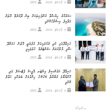
6 އޯގަސްޓް، 2026
ގޮށްކޮޅު
ސަރުކާރު ހިއްސާވާ ކުންފުނިތަކަށް ބިން ދޫކުރެވޭ ގޮތަށް
ގަވާއިދު އިސްލާހުކޮށްފި
6 އޯގަސްޓް، 2026
ގޮށްކޮޅު
ހަނިމާދޫގައި ކުދި ރުކުމަޑިއަށް ގުދުރަތީ ގޮތުން ހަމަލާދޭ
ސޫފި އާލާކުރަން ސެންޓަރެއް ހުޅުވައިފި
6 އޯގަސްޓް، 2026
ގޮށްކޮޅު
ހަނިމާދޫ ކައުންސިލް އިންޓަރ އޮފީސް ފުޓްސަލް އަދި
ހޭންޑްބޯޅަ މުބާރާތް 2026 ހިންގުމަށް ބަޔަކާއި ހަވާލު
ކޮށްފި
6 އޯގަސްޓް، 2026
ގޮށްކޮޅު
އިޝްތިހާރު