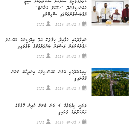
ކުޅުދުއްފުށީގެ ސަރުކާރު ސްކޫލްތަކަށް ސިޓީ
ކައުންސިލުންދޭ “ސްކޫލް ގްރާންޓް”
އެއްބަސްވުންތަކުގައި ސޮއިކޮށްފި
9 އޯގަސްޓް، 2026
ގޮށްކޮޅު
ނައިވާދޫގައި ގަވާއިދާ ހިލާފަށް އުޅޭ ބިދޭސީންގެ މައްސަލަ
ހައްލުކުރުމަށް މަޝްވަރާ ބައްދަލުވުމެއް ބާއްވައިފި
9 އޯގަސްޓް، 2026
ގޮށްކޮޅު
ހިރިމަރަދޫގައި އަލުން ކައުންސިލެއް އިންތިހާބު ކުރަން
ގޮވާލައިފި
9 އޯގަސްޓް، 2026
ގޮށްކޮޅު
ވަޠަނީ ޚިދުމަތުގެ 4 ވަނަ ބެޗަށް ކުދިން ހޮވުމުގެ
މަރުހަލާތައް ފަށައިފި
9 އޯގަސްޓް، 2026
ގޮށްކޮޅު