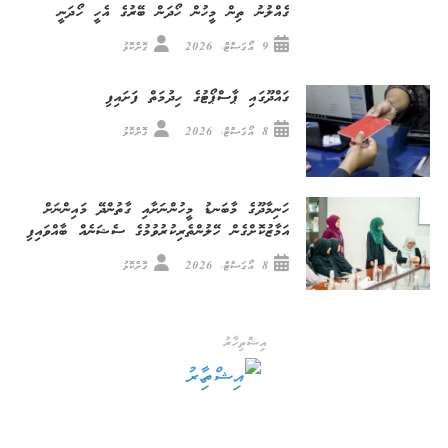
ގެއްލުނު ތިން މީހުން ހޯދަން ބޭރުގެ އެހީ ހޯދަނީ
9 އޯގަސްޓް، 2026
ގޮށްކޮޅު
ގައްދޫގައި ޕާސްޕޯޓުގެ ހިދުމަތް ފަށައިފި
8 އޯގަސްޓް، 2026
ގޮށްކޮޅު
ހަނިމާދޫގެ މާބަނޑު މީހުންނަށާއި ގާތުންދޭ މައިންނަށް
އަމާޒުކޮށްގެން ހޭލުންތެރިކުރުވުމުގެ ސެޝަނެއް ބާއްވައިފި
8 އޯގަސްޓް، 2026
ގޮށްކޮޅު
އިޝްތިހާރު