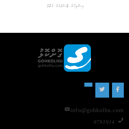
އިޝްތިހާރު ޖެއްސެވުމަށް ގުޅުއްވާ
info@gohkolhu.com
9793914