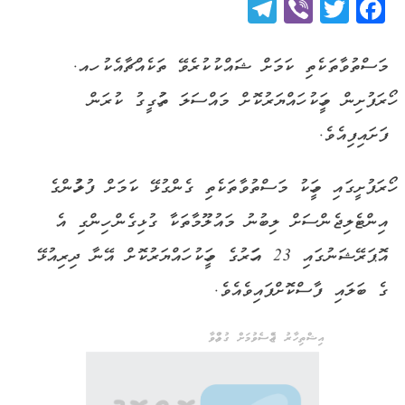
Telegram
Viber
Twitter
Facebook
މަސްތުވާތަކެތި ކަމަށް ޝައްކުކުރެވޭ ތަކެއްޗާއެކު ހއ.
ހޯރަފުށިން މީހަކު ހައްޔަރުކޮށް މައްސަލަ ތަހުގީގު ކުރަން
ފަށައިފިއެވެ.
ހޯރަފުށީގައި މީހަކު މަސްތުވާތަކެތި ގެންގުޅޭ ކަމަށް ފުލުހުންގެ
އިންޓެލިޖެންސަށް ލިބުނު މައުލޫމާތަކާ ގުޅިގެން ހިންގި އެ
އޮޕަރޭޝަނުގައި 23 އަހަރުގެ މީހަކު ހައްޔަރުކޮށް އޭނާ ދިރިއުޅޭ
ގެ ބަލައި ފާސްކޮށްފައިވެއެވެ.
އިޝްތިހާރު ޖެއްސެވުމަށް ގުޅުއްވާ