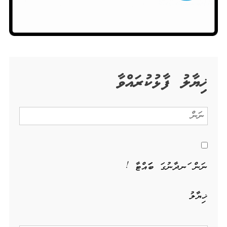
ޚިޔާލު ފާޅުކުރައްވާ
ނަން ހަނދާނުގަ ބަހައްޓާ !
ޚިޔާލު