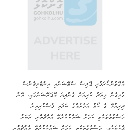
އެގޮތުން ހޯރަފުށީ ޕޮލިސް ސްޓޭޝަނާއި އިންޓެލިޖެންސް
ގުޅިގެން މިއަދު ކުރިއަށް ގެންދިޔަ އޮޕަރޭޝަނުގައި، އޭނާ
ދިރިއުޅޭ ގެ ކޯޓު އަމުރެއްގެ ބަލައި ފާސްކުރިއިރު
މަސްތުވާތަކެތި ކަމަށް ޝައްކުކުރެވޭ އެއްޗެއްހުރި ރަބަރު
ޕެކެޓަކާއި، މަސްތުވާތަކެތި ކަމަށް ޝައްކުކުރެވޭ އެއްޗެއްހުރި