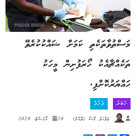
މަސްތުވާތަކެތި ކަމަށް ޝައްކުކުރެވޭ
ތަކެއްޗާއެކު ހޯރަފުށިން މީހަކު
ހައްޔަރުކޮށްފި.
ޚަބަރު
ފަހުގެ
ޠަލްޙަތު މޫސާ (ތޮއްލެ)
30 އޯގަސްޓް، 2020