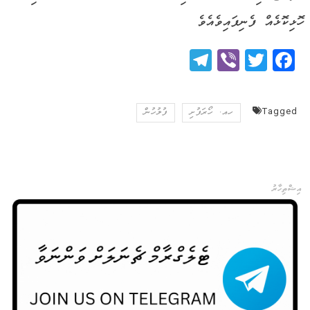
ހޮޅިކޮޅެއް ފެނިފައިވެއެވެ
Telegram
Viber
Twitter
Facebook
Tagged
ހއ. ހޯރަފުށި
ފުލުހުން
އިޝްތިހާރު