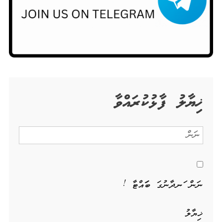
ޚިޔާލު ފާޅުކުރައްވާ
ނަން ހަނދާނުގަ ބަހައްޓާ !
ޚިޔާލު