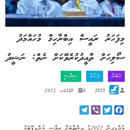
މިފަހަރު ރައީސް އިބްރާހިމް މުހައްމަދު
ސޯލިހަށް ތާއީދުކުރެވޭކަށް ނެތް: ނަޝީދު
ޚަބަރު
ފަހުގެ
ސިޔާސީ
ގޮށްކޮޅު
8 ނޮވެމްބަރ، 2022
Telegram
Viber
Twitter
Facebook
އެމްޑީޕީން 2023ގެ އިންތިހާބަށް ރިޔާސީ ކެންޑިޑޭޓަކު