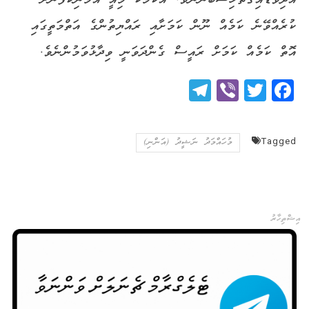
އެދިވަޑައިގަތް ހިސާބުންނެވެ. އެކަމަކު މިއީ އެމަނިކުފާނަށް
ކުރެއްވޭނެ ކަމެއް ނޫން ކަމަށާއި ރައްޔިތުންގެ އަތްމަތީގައި
އޮތް ކަމެއް ކަމަށް ރައީސް ގެންދަވަނީ ވިދާޅުވަމުންނެވެ.
Telegram
Viber
Twitter
Facebook
Tagged
މުހައްމަދު ނަޝީދު (އަންނި)
އިޝްތިހާރު