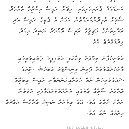
ކަނޑައަޅާ ޕްރައިމަރީގައި، މިފަހަރު ރައީސް އިބްރާހިމް މުހައްމަދު
ސޯލިހަށް ތާއީދުނުކުރައްވާނެ ކަމަށް އެ ޕާޓީގެ ރައީސް އަދި
ރައްޔިތުންގެ މަޖިލީހުގެ ރައީސް މުހައްމަދު ނަޝީދު މިއަދު
ވިދާޅުވެއްޖެ އެވެ.
އެމަނިކުފާނު މިގޮތަށް ވިދާޅުވީ އެމްޑީޕީގެ ޕްރައިމަރީގައި
ވާދަކުރެއްވުމަށް ފޮރިން މިނިސްޓަރު އަބްދުﷲ ޝާހިދުގެ
ޝައުގުވެރިކަން ނެތް ކަމަށާއި ހުންނަވާނީ ރައީސް އިބްރާހިމް
މުހައްމަދު ސޯލިހްއާ އެކުގައި ކަން ހާމަކުރައްވާފައި އޮތުމުން
ރައްދު ދެއްވަ އެވެ. އޭގެ އިތުރަށް ނަޝީދު އެއްވެސް އެއްޗެއް
ވިދާޅެއް ނުވެ އެވެ.
އިޝްތިހާރު ޖެއްސެވުމަށް ގުޅުއްވާ