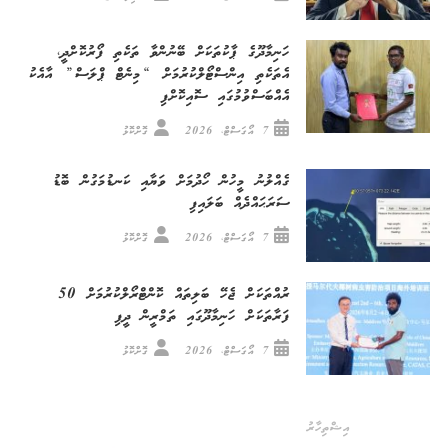
ހަނިމާދޫގެ ޕާކުތަކަށް ބޭނުންވާ ތަކެތި ފޯރުކޮށްދީ،
އެތަކެތި އިންސްޓޯލްކުރުމަށް “މިނެޓް ޕްލަސް” އާއެކު
އެއްބަސްވުމުގައި ސޮއިކޮށްފި
7 އޯގަސްޓް، 2026
ގޮށްކޮޅު
ގެއްލުނު މީހުން ހޯދުމަށް ވަޔާއި ކަނޑުމަގުން ބޮޑު
ސަރަޙައްދެއް ބަލައިފި
7 އޯގަސްޓް، 2026
ގޮށްކޮޅު
ރުއްތަކަށް ޖެހޭ ބަލިތައް ކޮންޓްރޯލްކުރުމަށް 50
ފަރާތަކަށް ހަނިމާދޫގައި ތަމްރީން ދީފި
7 އޯގަސްޓް، 2026
ގޮށްކޮޅު
އިޝްތިހާރު