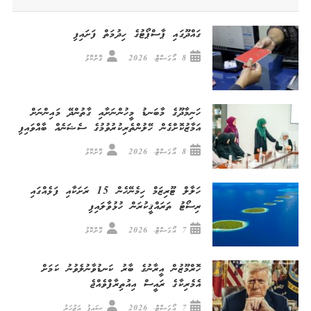
ގައްދޫގައި ޕާސްޕޯޓުގެ ހިދުމަތް ފަށައިފި
8 އޯގަސްޓް، 2026
ގޮށްކޮޅު
ހަނިމާދޫގެ މާބަނޑު މީހުންނަށާއި ގާތުންދޭ މައިންނަށް
އަމާޒުކޮށްގެން ހޭލުންތެރިކުރުވުމުގެ ސެޝަނެއް ބާއްވައިފި
8 އޯގަސްޓް، 2026
ގޮށްކޮޅު
ހަލާލް ޓޫރިޒަމް ހިމެނޭހެން 15 ރަށަކާއި ފަޅެއްގައި
ރިސޯޓު ތަރައްޤީކުރަން ހުޅުވާލައިފި
7 އޯގަސްޓް، 2026
ގޮށްކޮޅު
ހޮރްމޫޒުން އީރާނުގެ ބާރު ކަނޑުވާނުލެވުނު ކަމަށް
އެމެރިކާގެ ރައީސް އިއުތިރާފްވެއްޖެ
7 އޯގަސްޓް، 2026
ސައިފު އަޒުހަރު