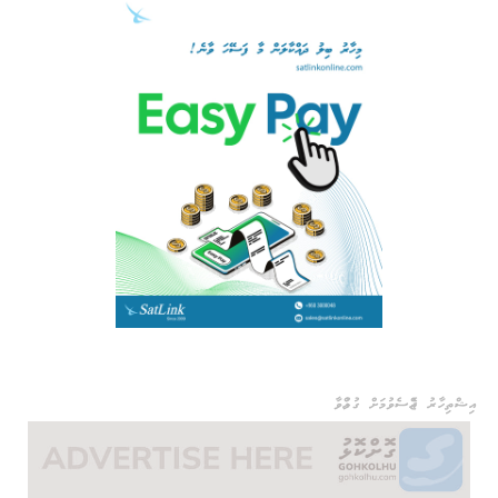
އިޝްތިހާރު ޖެއްސެވުމަށް ގުޅުއްވާ