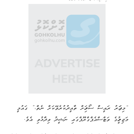
“މިފަހަރު ރައީސް ސޯލިހަށް ތާއީދުކުރެވޭކަށް ނެތް،” ގައުމީ
މަޖިލީހުގެ ވަޓްސްއެޕްގްރޫޕްގައި ނަޝީދު ވިދާޅުވި އެވެ.