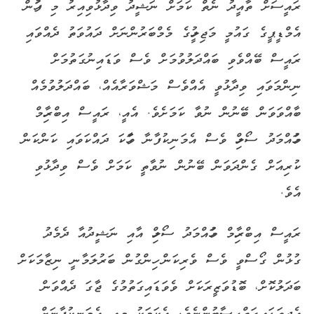
ރައީސަށް ތާއީދު ނެތް ކަމަށް ނަޝީދު ވިދާޅުވިއިރު މި ފަހުން
އެމްޑީޕީގެ ގައުމީ މަޖިލީހުގެ މެމްބަރުންނަށް ދައުވަތު ދެއްވައި
ރައީސް ބޭއްވެވި ބައްދަލުވުމަށް ވެސް ވަޑައިނުގަތުމަށް
ނިންމަވައި ވިދާޅުވީ އެއްވެސް މަޝްވަރާއެއް، ބައްދަލުވުމެއް
ބާއްވަވަން ބޭނުން ނުވާ ކަމަށެވެ. އެއީ، ރައީސް އިބްރާހިމް
މުހައްމަދު ސޯލިހް ވެސް އެމަނިކުފާނާ ވާހަކަ ދައްކަވައި ކަންކަން
ކުރިއަށް ގެންދަވަން ބޭނުން ނުވާތީ ކަމަށް ވެސް ވިދާޅުވި
އެވެ.
ރައީސް އިބްރާހިމް މުހައްމަދު ސޯލިހް އާއި ނަޝީދުއާ ދެމެދު
ގުޅުން ގޯސްވީ ވެސް ވެރިކަން ހިންގުން ބަރުލަމާނީ ނިޒާމަކަށް
ބަދަލުކޮށް، ބޮޑުވަޒީރަކަށް ވެވަޑައިގަތުމުގެ ޖާގަ ދެއްވަން