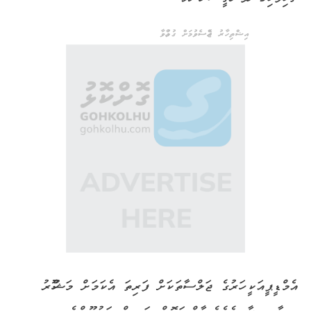
އިޝްތިހާރު ޖެއްސެވުމަށް ގުޅުއްވާ
އެމްޑީޕީއަކީ ހަރުގެ ޖަލްސާތަކަށް ފަރިތަ އެކަމަށް މަޝްހޫރު