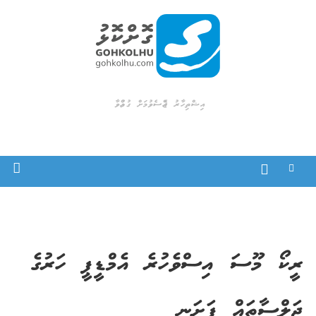
Ski
t
conten
Gohkolhu
Dhamaa Geney Gohkolhu
އިޝްތިހާރު ޖެއްސެވުމަށް ގުޅުއްވާ
ރީކޯ މޫސަ އިސްވެހުރެ އެމްޑީޕީ ހަރުގެ
ޖަލްސާތައް ފަށަނީ