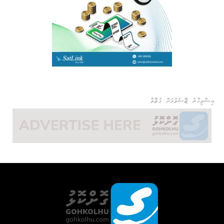
އިޝްތިހާރު ޖެއްސެވުމަށް ގުޅުއްވާ