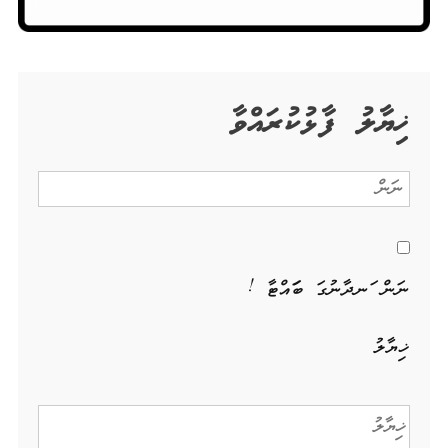
ޚިޔާލު ފާޅުކުރައްވާ
ނަން ހަނދާނުގަ ބަހައްޓާ !
ޚިޔާލު