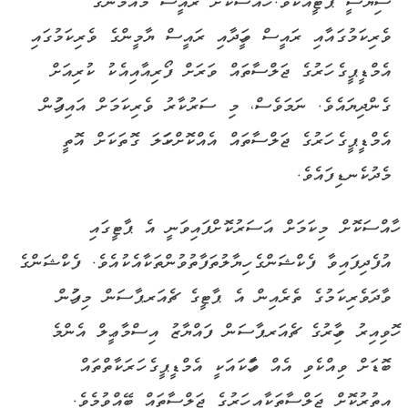
ސިޔާސީ ޕާޓީއެކެވެ. ހާއްސަކޮށް ރައީސް މައުމޫންގެ
ވެރިކަމުގައާއި ރައީސް ވަހީދާއި ރައީސް ޔާމީންގެ ވެރިކަމުގައި
އެމްޑީޕީގެ ހަރުގެ ޖަލްސާތައް ވަރަށް ފޯރިއާއިއެކު ކުރިއަށް
ގެންދިޔައެވެ. ނަމަވެސް، މި ސަރުކާރު ވެރިކަމަށް އައިފަހުން
އެމްޑީޕީގެ ހަރުގެ ޖަލްސާތައް އެއްކޮށްކަހަލަ ގޮތަކަށް އޮތީ
މެދުކެނޑިފައެވެ.
ހާއްސަކޮށް މިކަމަށް އަސަރުކޮށްފައިވަނީ އެ ޕާޓީގައި
އުފެދިފައިވާ ފެކްޝަންގެ ހިޔާލުތަފާތުވުންތަކާއެކުއެވެ. ފެކްޝަންގެ
ވާދަވެރިކަމުގެ ތެރެއިން އެ ޕާޓީގެ ޗެއަރޕާސަން މިފަހުން
ހޮވިއިރު މިހާރުގެ ޗެއަރޕާސަން ފައްޔާޒު އިސްމާޢީލް އެންމެ
ބޮޑަށް ވިއްކެވި އެއް ވާހަކައަކީ އެމްޑީޕީގެ ހަރަކާތްތައް
އިތުރުކޮށް ޖަލްސާތަކާއި ހަރުގެ ޖަލްސާތައް ބޭއްވުމެވެ.