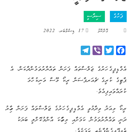
ފަހުގެ
ސިޔާސީ
ގޮށްކޮޅު
17 ޑިސެމްބަރ، 2022
Telegram
Viber
Twitter
Facebook
އެމްޑީޕީގެ ހަރުގެ ޖަލްސާތައް ފަށަން ތައްޔާރުވަމުންދާކަން، އެ
ޕާޓީގެ ކުރީގެ ޗެއަރޕާސަން ރީކޯ މޫސާ މަނިކު ހާމަ
ކުރައްވައިފިއެވެ.
ރީކޯ މިއަދު ވިދާޅުވީ އެމްޑީޕީގެ ހަރުގެ ޖަލްސާތައް ފަށަން މިހާރު
ދަނީ ތައްޔާރުވަމުން ކަމަށާއި މިވާހަކަ އާންމުކޮށްލީ ބަޔަކު
ތެޅިފޮޅިގެންފާނެތީ ކަމަށެވެ.