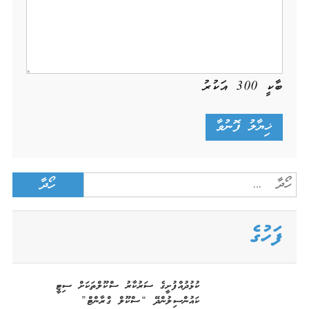
ބާކީ
300
އަކުރު
Search
for:
ފަހުގެ
ކުޅުދުއްފުށީގެ ސަރުކާރު ސްކޫލްތަކަށް ސިޓީ
ކައުންސިލުންދޭ “ސްކޫލް ގްރާންޓް”