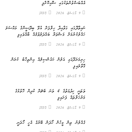
އެއްބަސްވުންތަކުގައި ސޮއިކޮށްފި
9 އޯގަސްޓް، 2026
ގޮށްކޮޅު
ނައިވާދޫގައި ގަވާއިދާ ހިލާފަށް އުޅޭ ބިދޭސީންގެ މައްސަލަ
ހައްލުކުރުމަށް މަޝްވަރާ ބައްދަލުވުމެއް ބާއްވައިފި
9 އޯގަސްޓް، 2026
ގޮށްކޮޅު
ހިރިމަރަދޫގައި އަލުން ކައުންސިލެއް އިންތިހާބު ކުރަން
ގޮވާލައިފި
9 އޯގަސްޓް، 2026
ގޮށްކޮޅު
ވަޠަނީ ޚިދުމަތުގެ 4 ވަނަ ބެޗަށް ކުދިން ހޮވުމުގެ
މަރުހަލާތައް ފަށައިފި
9 އޯގަސްޓް، 2026
ގޮށްކޮޅު
ގެއްލުނު ތިން މީހުން ހޯދަން ބޭރުގެ އެހީ ހޯދަނީ