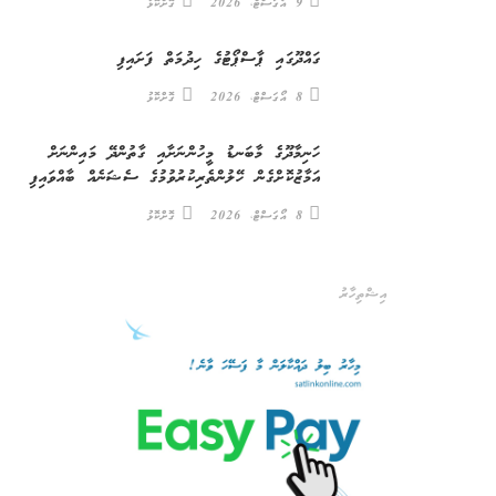
9 އޯގަސްޓް، 2026
ގޮށްކޮޅު
ގައްދޫގައި ޕާސްޕޯޓުގެ ހިދުމަތް ފަށައިފި
8 އޯގަސްޓް، 2026
ގޮށްކޮޅު
ހަނިމާދޫގެ މާބަނޑު މީހުންނަށާއި ގާތުންދޭ މައިންނަށް
އަމާޒުކޮށްގެން ހޭލުންތެރިކުރުވުމުގެ ސެޝަނެއް ބާއްވައިފި
8 އޯގަސްޓް، 2026
ގޮށްކޮޅު
އިޝްތިހާރު