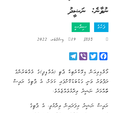
ނުވާނެ: ނަޝީދު
ފަހުގެ
ސިޔާސީ
ގޮށްކޮޅު
19 ޑިސެމްބަރ، 2022
Telegram
Viber
Twitter
Facebook
މޯލްޑިވިއަން ޑިމޮކްރެޓިކް ޕާޓީ (އެމްޑީޕީ)ގެ މެމްބަރުންގެ
ދަފްތަރު ވަނީ ގަޑުބަޑުކޮށްފައި ކަމަށް، އެ ޕާޓީގެ ރައީސް
މުހައްމަދު ނަޝީދު ވިދާޅުވެއްޖެއެވެ.
ރައީސް ނަޝީދު މިފަދައިން ވިދާޅުވީ، އެ ޕާޓީގެ