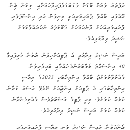
ދަފްތަރު ވަރަށް ބޮޑަށް ގަޑުބަޑުވެފައިވާކަމަށާއި، މިކަން މިހެން
އޮއްވައި ބާއްވާ ޕްރައިމަރީއަކީ މިނިވަން އަދި އިންސާފުވެރި
ޕްރައިމަރީއަކަށް ވާނެކަމަކަށް ގަބޫލުފުޅު ނުކުރައްވާކަމަށް
ނަޝީދު ވިދާޅުވިއެވެ.
ރައީސް ނަޝީދު ވިދާޅުވީ އެ ޕާޓީއަށް ހިތުން ރުހުމުން ގުޅިފައިވާ
40 އިންސައްތަ މެމްބަރުންގެ ހައްގާއި ބައިވެރިވުން
ގެއްލުވާލުމަށްފަހު ބާއްވާ އިންތިޚާބަކީ 2023ގެ ރިޔާސީ
އިންތިޚާބުގައި އެ ޕާޓީއަށް އިންތިހާއަށް ނޭދެވޭ އަސަރު ކުރާނެ
ކަމެއް ކަމަށެވެ. މިއީ ޕާޓީގެ މަސްލަހަތުވެސް ގެއްލިގެންދާނެ
ކަމެއް ކަމަށް ރައީސް ނަޝީދު ވިދާޅުވިއެވެ.
އެހެންކަމުން ރައީސް ނަޝީދު ވަނީ ރިޔާސީ ޕްރައިމަރީގައި