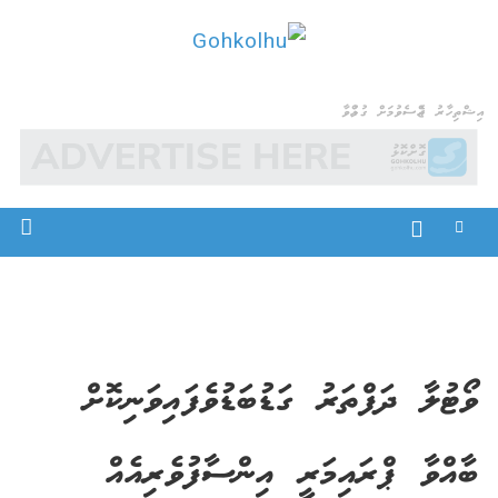
Ski
t
Gohkolhu
Dhamaa Geney Gohkolhu
conten
އިޝްތިހާރު ޖެއްސެވުމަށް ގުޅުއްވާ
ވޯޓުލާ ދަފްތަރު ގަޑުބަޑުވެފައިވަނިކޮށް
ބާއްވާ ޕްރައިމަރީ އިންސާފުވެރިއެއް