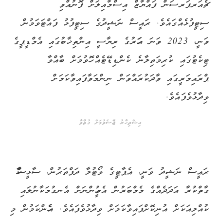
ޗެއަރޕަރސަން ފައްޔާޒް އިސްމާއިލަށް ފޮނުއްވި
ސިޓީފުޅެއްގައެވެ. ރައީސް ނަޝީދުގެ ސިޓީފުޅު ފައްޓަވަމުން
ވަނީ، 2023 ވަނަ އަހަރުގެ ރިޔާސީ އިންތިޚާބުގައި އެމްޑީޕީގެ
ޓިކެޓުގައި ކުރިމަތިލާނެ ކެންޑިޑޭޓެއް ހޮވުމަށް ބާއްވާ
ޕްރައިމަރީގައި ވާދަކުރައްވަން ނިންމަވާފައިވާކަމަށް
ވިދާޅުވެފައެވެ.
އިޝްތިހާރު ޖެއްސެވުމަށް ގުޅުއްވާ
ރައީސް ނަޝީދު ވަނީ، އެޕާޓީގެ ވޯޓުލާ ދަފްތަރުން، ސާޅީސްހާހާ
ގާތްކުރާ އަދަދެއްގެ މެމްބަރުން އެމީހުންނަށް އެނގުމަކާނުލައި
ކުއްލިއަކަށް އުނިކޮށްފައިވާކަމަށް ވިދާޅުވެފައެވެ. އެހެންކަމުން މި