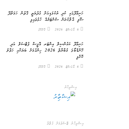
ހަނިމާދޫގައި ކުދި ރުކުމަޑިއަށް ގުދުރަތީ ގޮތުން ހަމަލާދޭ
ސޫފި އާލާކުރަން ސެންޓަރެއް ހުޅުވައިފި
6 އޯގަސްޓް، 2026
ގޮށްކޮޅު
ހަނިމާދޫ ކައުންސިލް އިންޓަރ އޮފީސް ފުޓްސަލް އަދި
ހޭންޑްބޯޅަ މުބާރާތް 2026 ހިންގުމަށް ބަޔަކާއި ހަވާލު
ކޮށްފި
6 އޯގަސްޓް، 2026
ގޮށްކޮޅު
އިޝްތިހާރު
އިޝްތިހާރު ޖެއްސެވުމަށް ގުޅުއްވާ