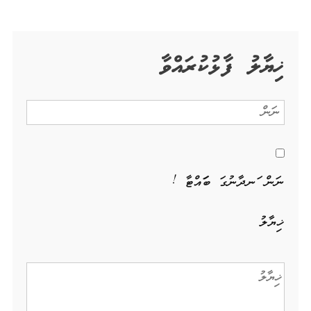
ޚިޔާލު ފާޅުކުރައްވާ
ނަން ހަނދާނުގަ ބަހައްޓާ !
ޚިޔާލު