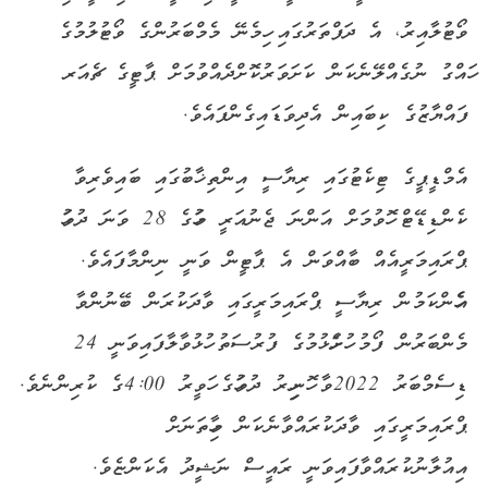
ވޯޓުލާއިރު، އެ ދަފްތަރުގައި ހިމެނޭ މެމްބަރުންގެ ވޯޓުލުމުގެ
ހައްގު ނުގެއްލޭނެކަން ކަށަވަރުކޮށްދެއްވުމަށް ޕާޓީގެ ޗެއަރ
ފައްޔާޒުގެ ކިބައިން އެދިވަޑައިގެންފައެވެ.
އެމްޑީޕީގެ ޓިކެޓުގައި ރިޔާސީ އިންތިޚާބުގައި ބައިވެރިވާ
ކެންޑިޑޭޓް ހޮވުމަށް އަންނަ ޖެނުއަރީ މަހުގެ 28 ވަނަ ދުވަހު
ޕްރައިމަރީއެއް ބާއްވަން އެ ޕާޓީން ވަނީ ނިންމާފައެވެ.
އެހެންކަމުން ރިޔާސީ ޕްރައިމަރީގައި ވާދަކުރަން ބޭނުންވާ
މެންބަރުން ފޯމު ހުށަހެޅުމުގެ ފުރުސަތު ހުޅުވާލާފައިވަނީ 24
ޑިސެމްބަރު 2022ވާ ހޮނިހިރު ދުވަހުގެ ހަވީރު 4:00ގެ ކުރިންނެވެ.
ޕްރައިމަރީގައި ވާދަކުރައްވާނެކަން މިހާތަނަށް
އިއުލާނުކުރައްވާފައިވަނީ ރައީސް ނަޝީދު އެކަންޏެވެ.