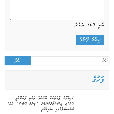
ބާކީ
300
އަކުރު
Search
for:
ފަހުގެ
ހަނިމާދޫގެ ޕާކުތަކަށް ބޭނުންވާ ތަކެތި ފޯރުކޮށްދީ،
އެތަކެތި އިންސްޓޯލްކުރުމަށް “މިނެޓް ޕްލަސް” އާއެކު
އެއްބަސްވުމުގައި ސޮއިކޮށްފި