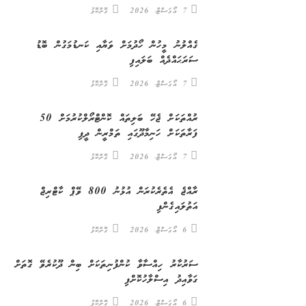
7 އޯގަސްޓް، 2026
ގޮށްކޮޅު
ގެއްލުނު މީހުން ހޯދުމަށް ވަޔާއި ކަނޑުމަގުން ބޮޑު
ސަރަޙައްދެއް ބަލައިފި
7 އޯގަސްޓް، 2026
ގޮށްކޮޅު
ރުއްތަކަށް ޖެހޭ ބަލިތައް ކޮންޓްރޯލްކުރުމަށް 50
ފަރާތަކަށް ހަނިމާދޫގައި ތަމްރީން ދީފި
7 އޯގަސްޓް، 2026
ގޮށްކޮޅު
ރާއްޖެ އެތެރެކުރަން އުޅުނު 800 ވޭޕް ކާޓްރިޖް
އަތުލައިގެންފި
6 އޯގަސްޓް، 2026
ގޮށްކޮޅު
ސަރުކާރު ހިއްސާވާ ކުންފުނިތަކަށް ބިން ދޫކުރެވޭ ގޮތަށް
ގަވާއިދު އިސްލާހުކޮށްފި
6 އޯގަސްޓް، 2026
ގޮށްކޮޅު