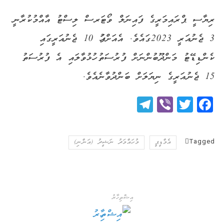
ރިޔާސީ ޕްރައިމަރީގެ ފައިނަލް ވޯޓަރސް ލިސްޓު އާއްމުކުރާނީ
3 ޖެނުއަރީ 2023ގައެވެ. އެއަށްފަހު 10 ޖެނުއަރީގައި
ކެންޑިޑޭޓު މަންދޫބުންނަށް ފުރުސަތު ހުޅުވާލައި އެ ފުރުސަތު
15 ޖެނުއަރީގެ ނިޔަލަށް ބަންދުވާނެއެވެ.
Telegram
Viber
Twitter
Facebook
Tagged
އެމްޑީޕީ
މުހައްމަދު ނަޝީދު (އަންނި)
އިޝްތިހާރު