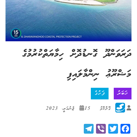
ދަރަވަންދޫ ގޮނޑުދޮށް ހިމާޔަތްކުރުމުގެ
މަޝްރޫޢު ނިންމާލައިފި
ޚަބަރު
ފަހުގެ
ގޮށްކޮޅު
15 ޖެނުއަރީ، 2023
Telegram
Viber
Twitter
Facebook