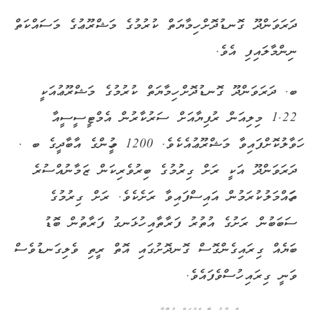
ދަރަވަންދޫ ގޮނޑުދޮށް ހިމާޔަތް ކުރުމުގެ މަޝްރޫޢުގެ މަސައްކަތް
ނިންމާލައިފި އެވެ.
ބ. ދަރަވަންދޫ ގޮނޑުދޮށް ހިމާޔަތް ކުރުމުގެ މަޝްރޫޢުއަކީ
1.22 މިލިއަން ރުފިޔާއަށް ސަރުކާރުން އެމްޓީސީސީއާ
ހަވާލުކޮށްފައިވާ މަޝްރޫޢުއެކެވެ. 1200 މީހުންގެ އާބާދީގެ ބ .
ދަރަވަންދޫ އަކީ ރަށް ގިރުމުގެ ބިރުވެރިކަން ޒަމާނުއްސުރެ
ތަހައްމަލުކުރަމުން އައިސްފައިވާ ރަށެކެވެ. ރަށް ގިރުމުގެ
ސަބަބުން ރަށުގެ އުތުރު ފަރާތާއި ހުޅަނގު ފަރާތުން ބޮޑު
ބަޔެއް ގިރައިގެންގޮސް ގޮނދޮށުގައި އޮތް ރީތި ވެލިގަނޑުވެސް
ވަނީ ގިރައި ހުސްވެފައެވެ.