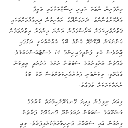
ވިޔާފަރިން ނުވަތަ ކައިރި ރިސޯޓްތަކުގައި ވަޒީފާ
އަދާކޮށްގެންނެވެ. ދަރަވަންދޫގެ ރައްޔިތުން ދިރިއުޅުމަށްޓަކައި
ފަތުރުވެރިކަމަށް ބަރޯސާވަމުން އަންނަ މިންވަރު އިތުރުވަމުން
އަންނަކަން ދޭހަކޮށްދޭ އެންމެ ބޮޑު އެއް ހެއްކަކީ ރަށުގައި
މިހާރުވެސް އެކި ފަންތީގައި ހިންގާ 14 ގެސްޓްހައުސް ހުރުމެވެ.
އެގޮތުން ރަށްގިރުމުގެ ސަބަބުން ރަށުގެ ގުދުރަތީ ރީތިކަން
ގެއްލޭތީ، މިކަންވަނީ ފަތުރުވެރިކަމަށްވެސް އޮތް ބޮޑު
ނުރައްކަލަކަށް ވެފައެވެ.
މިއަދު ނިމިގެން މިދިޔަ ގޮނޑުދޮށް ހިމާޔަތް ކުރުމުގެ
މަޝްރޫޢުގެ ސަބަބުން ދަރަވަންދޫ ގޮނޑުދޮށް ފަރާތުން
ގިރަމުން އައި ސަރަހައްދު ވަނީ ހިމާޔަތްކުރެވިފައެވެ. މިއީ