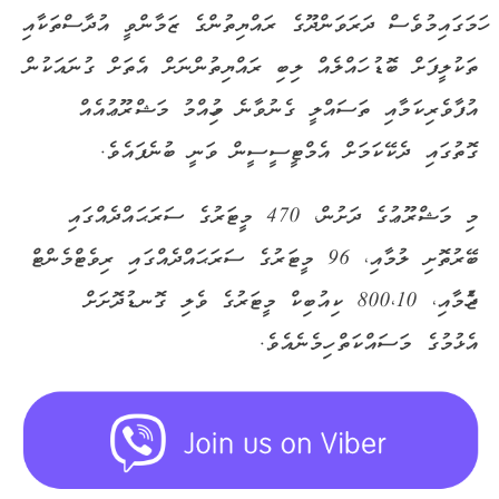
ހަމަގައިމުވެސް ދަރަވަންދޫގެ ރައްޔިތުންގެ ޒަމާންވީ އުދާސްތަކާއި
ތަކުލީފަށް ބޮޑު ހައްލެއް ލިބި ރައްޔިތުންނަށް އެތަށް ގުނައަކުން
އުފާވެރިކަމާއި ތަސައްލީ ގެނުވާނެ މުހިއްމު މަޝްރޫޢުއެއް
ގޮތުގައި ދެކޭކަމަށް އެމްޓީސީސީން ވަނީ ބުނެފައެވެ.
މި މަޝްރޫޢުގެ ދަށުން، 470 މީޓަރުގެ ސަރަޙައްދެއްގައި
ބޭރުތޮށި ލުމާއި، 96 މީޓަރުގެ ސަރަޙައްދެއްގައި ރިވެޓްމެންޓް
ޖެހުމާއި، 800،10 ކިއުބިކް މީޓަރުގެ ވެލި ގޮނޑުދޮށަށް
އެޅުމުގެ މަސައްކަތް ހިމެނެއެވެ.