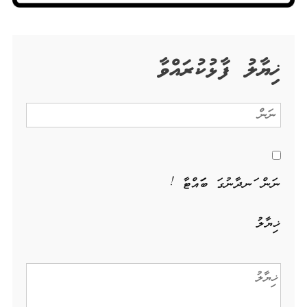
ޚިޔާލު ފާޅުކުރައްވާ
ނަން ހަނދާނުގަ ބަހައްޓާ !
ޚިޔާލު