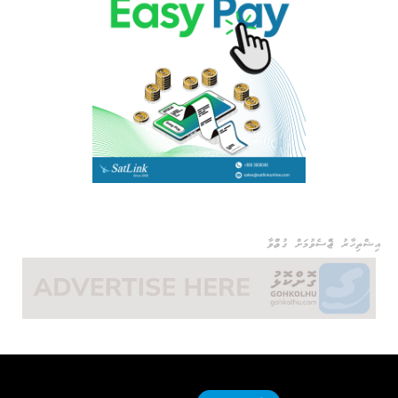
އިޝްތިހާރު ޖެއްސެވުމަށް ގުޅުއްވާ