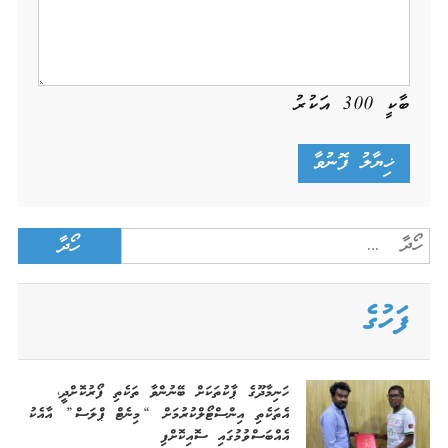
ބާކީ
300
އަކުރު
Search
for:
ފަހުގެ
ހަނިމާދޫގެ ޕާކުތަކަށް ބޭނުންވާ ތަކެތި ފޯރުކޮށްދީ،
އެތަކެތި އިންސްޓޯލްކުރުމަށް “މިނެޓް ޕްލަސް” އާއެކު
އެއްބަސްވުމުގައި ސޮއިކޮށްފި