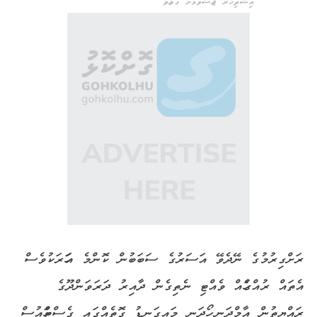
އިޝްތިހާރު ޖެއްސެވުމަށް ގުޅުއްވާ
ރަށްގިރުމުގެ ނޭދެވޭ އަސަރުގެ ސަބަބުން ކޮންމެ އަހަރަކުވެސް
އެތައް ރުއްގަހެއް ވެއްޓި ނެތިގެން ދާއިރު ދަރަވަންދޫގެ
ރައްޔިތުން އާމްދަނީ ހޯދަނީ މައިގަނޑު ގޮތެއްގައި ގެސްޓްހައުސް