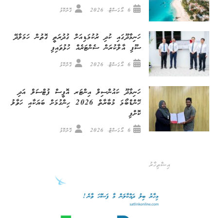
6 އޯގަސްޓް، 2026
ގޮށްކޮޅު
ހަނިމާދޫގައި ކުދި ރުކުމަޑިއަށް ގުދުރަތީ ގޮތުން ހަމަލާދޭ
ސޫފި އާލާކުރަން ސެންޓަރެއް ހުޅުވައިފި
6 އޯގަސްޓް، 2026
ގޮށްކޮޅު
ހަނިމާދޫ ކައުންސިލް އިންޓަރ އޮފީސް ފުޓްސަލް އަދި
ހޭންޑްބޯޅަ މުބާރާތް 2026 ހިންގުމަށް ބަޔަކާއި ހަވާލު
ކޮށްފި
6 އޯގަސްޓް، 2026
ގޮށްކޮޅު
އިޝްތިހާރު