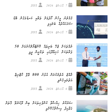
7 އޯގަސްޓް، 2026
ގޮށްކޮޅު
ގެއްލުނު މީހުން ހޯދުމަށް ވަޔާއި ކަނޑުމަގުން ބޮޑު
ސަރަޙައްދެއް ބަލައިފި
7 އޯގަސްޓް، 2026
ގޮށްކޮޅު
ރުއްތަކަށް ޖެހޭ ބަލިތައް ކޮންޓްރޯލްކުރުމަށް 50
ފަރާތަކަށް ހަނިމާދޫގައި ތަމްރީން ދީފި
7 އޯގަސްޓް، 2026
ގޮށްކޮޅު
ރާއްޖެ އެތެރެކުރަން އުޅުނު 800 ވޭޕް ކާޓްރިޖް
އަތުލައިގެންފި
6 އޯގަސްޓް، 2026
ގޮށްކޮޅު
ސަރުކާރު ހިއްސާވާ ކުންފުނިތަކަށް ބިން ދޫކުރެވޭ ގޮތަށް
ގަވާއިދު އިސްލާހުކޮށްފި