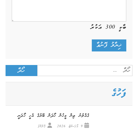
ބާކީ
300
އަކުރު
Search
for:
ފަހުގެ
ގެއްލުނު ތިން މީހުން ހޯދަން ބޭރުގެ އެހީ ހޯދަނީ
9 އޯގަސްޓް، 2026
ގޮށްކޮޅު