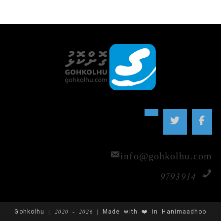
info@gohkolhu.com
9793914
Gohkolhu | 2020 - 2026 | Made with ❤️ in Hanimaadhoo