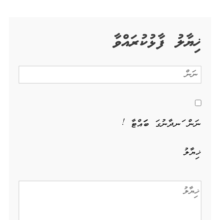
ޚިޔާލު ފާޅުކުރައްވާ
ނަން ހަނދާނުގަ ބަހައްޓާ !
ޚިޔާލު