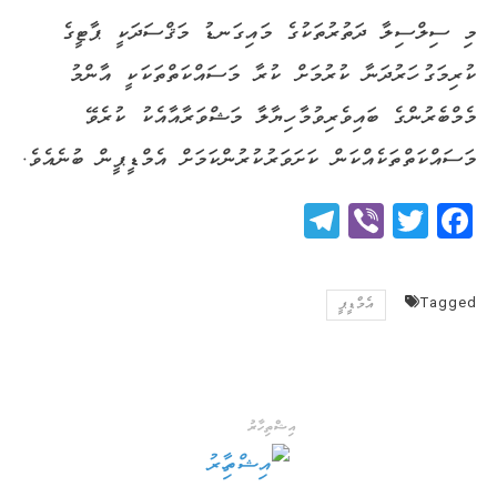
މި ސިލްސިލާ ދަތުރުތަކުގެ މައިގަނޑު މަޤްސަދަކީ ޕާޓީގެ
ކުރިމަގު ހަރުދަނާ ކުރުމަށް ކުރާ މަސައްކަތްތަކަކީ އާންމު
މެމްބެރުންގެ ބައިވެރިވުމާ ހިޔާލާ މަޝްވަރާއާއެކު ކުރެވޭ
މަސައްކަތްތަކެއްކަން ކަށަވަރުކުރުންކަމަށް އެމްޑީޕީން ބުނެއެވެ.
Telegram
Viber
Twitter
Facebook
Tagged
އެމްޑީޕީ
އިޝްތިހާރު