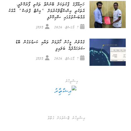
ހަނިމާދޫގެ ޕާކުތަކަށް ބޭނުންވާ ތަކެތި ފޯރުކޮށްދީ،
އެތަކެތި އިންސްޓޯލްކުރުމަށް “މިނެޓް ޕްލަސް” އާއެކު
އެއްބަސްވުމުގައި ސޮއިކޮށްފި
7 އޯގަސްޓް، 2026
ގޮށްކޮޅު
ގެއްލުނު މީހުން ހޯދުމަށް ވަޔާއި ކަނޑުމަގުން ބޮޑު
ސަރަޙައްދެއް ބަލައިފި
7 އޯގަސްޓް، 2026
ގޮށްކޮޅު
އިޝްތިހާރު
އިޝްތިހާރު ޖެއްސެވުމަށް ގުޅުއްވާ