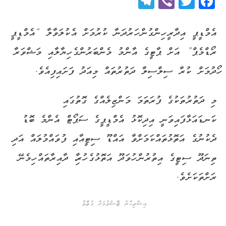
Telegram
Viber
Twitter
Facebook
އެމްޑީޕީ އިދާރީ ހިންގުން ހަރުދަނާ ކުރުމަށް އެކުލަވާލާ “އެމްޑީޕީ
ރޯޑްމެޕް” އަށް ޕާޓީގެ އާންމު މެންބަރުންގެ ހިޔާލާއި މަޝްވަރާ
ހޯދުމަށް ކުރާ ސިލްސިލާ ދަތުރުތައް މިއަދު ފަށައިފިއެވެ.
މި ދަތުރުތަކުގެ ފުރަތަމަ މަންޒިލެއްގެ ގޮތުގައި
ކަނޑައަޅާފައިވަނީ އިދިކޮޅު އެމްޑީޕީގެ ސަޕޯޓް އެންމެ ބޮޑު
ދެކުނުގެ އަތޮޅުތައްކަމަށްވާ އައްޑޫ ސިޓީއާއި ފުވައްމުލައް އަދި
ތިނަދޫ ސިޓީގެ އިތުރުން ހުވަދޫ އަތޮޅުގެ ހުރިހާ ދާއިރާތައް ހިމެނޭ
ރަށްތަކަށެވެ.
އިޝްތިހާރު ޖެއްސެވުމަށް ގުޅުއްވާ