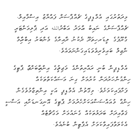
މިދަތުރުގައި އެމްޑީޕީގެ ޗެއާޕާސަން ފައްޔާޒު އިސްމާއިލް،
ޗެއާޕާސަންގެ ނައިބު އަހުމަދު އަބްދުالله އަދި ޕާލިމަންޓަރީ
ގްރޫޕުގެ ލީޑަރ ހިތަދޫ ދެކުނު ދާއިރާގެ މެންބަރު އިބްރާހިމް
ނާޒިލް ބައިވެރިވެވަޑައިގަންނަވައެވެ.
އެމްޑީޕީން ބުނީ ރައްޔިތުންގެ މަޖިލީހުގެ އިންތިހާބަށްފަހު ޕާޓީގެ
ހިންގުން ހަރުދަނާ ކުރުމަށް ގިނަ މަސައްކަތްތަކެއް
ފަށާފައިކަމަށެވެ. މިގޮތުން އެމްޑީޕީ އަކީ އިންތިޒާމުވެގެން
ހިންގާ މުއައްސަސާއަކަށް ހެދުމަށް ޕާޓީގެ އޮނިގަނޑަށާއި އަސާސީ
ޤަވާއިދަށް ބަދަލުތަކެއް ގެނައުމަށް މަގުޗާޓެއް
އެކެލަވާފައިވާކަމަށް އެޕާޓީން ބުނެއެވެ.