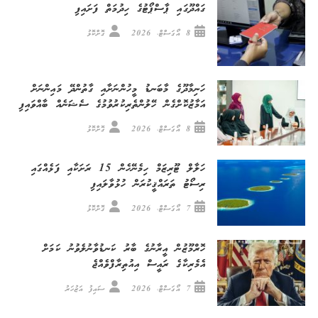
ގައްދޫގައި ޕާސްޕޯޓުގެ ހިދުމަތް ފަށައިފި
8 އޯގަސްޓް، 2026
ގޮށްކޮޅު
ހަނިމާދޫގެ މާބަނޑު މީހުންނަށާއި ގާތުންދޭ މައިންނަށް
އަމާޒުކޮށްގެން ހޭލުންތެރިކުރުވުމުގެ ސެޝަނެއް ބާއްވައިފި
8 އޯގަސްޓް، 2026
ގޮށްކޮޅު
ހަލާލް ޓޫރިޒަމް ހިމެނޭހެން 15 ރަށަކާއި ފަޅެއްގައި
ރިސޯޓު ތަރައްޤީކުރަން ހުޅުވާލައިފި
7 އޯގަސްޓް، 2026
ގޮށްކޮޅު
ހޮރްމޫޒުން އީރާނުގެ ބާރު ކަނޑުވާނުލެވުނު ކަމަށް
އެމެރިކާގެ ރައީސް އިއުތިރާފްވެއްޖެ
7 އޯގަސްޓް، 2026
ސައިފު އަޒުހަރު