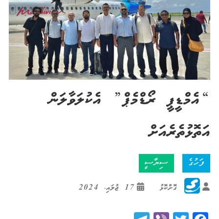
“އެމްޑީޕީ ރޯޑްމެޕް” އެކުލަވާލަން
އަތޮޅުތެރެއަށް
ފަހުގެ
ސިޔާސީ
ގޮށްކޮޅު
17 ޖުލައި، 2024