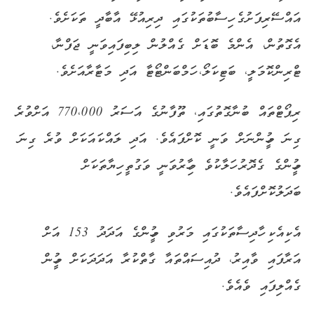
އައްސޭރިފަށުގެ ހިސާބުތަކުގައި ދިރިއުޅޭ އާބާދީ ތަކަށެވެ.
އެގޮތުން، އެންމެ ބޮޑަށް ގެއްލުން ލިބިފައިވަނީ ޖަފްނާ،
ޓްރިންކޮމަލީ، ބަޓިކަލޯ، ހަމްބަންޓޯޓާ އަދި މަޓާރާއަށެވެ.
ރިޕޯޓްތައް ބުނާގޮތުގައި، ތޫފާނުގެ އަސަރު 770،000 އަށްވުރެ
ގިނަ މީހުންނަށް ވަނީ ކޮށްފައެވެ. އަދި ލައްކައަކަށް ވުރެ ގިނަ
މީހުންގެ ގެދޮރު ހަލާކުވެ މިހާރުވަނީ ވަގުތީ ހިޔާތަކަށް
ބަދަލުކޮށްފައެވެ.
އެކިއެކި ހާދިސާތަކުގައި މަރުވި މީހުންގެ އަދަދު 153 އަށް
އަރާފައި ވާއިރު، ދުއިސައްތައާ ގާތްކުރާ އަދަދަކަށް މީހުން
ގެއްލިފައި ވެއެވެ.