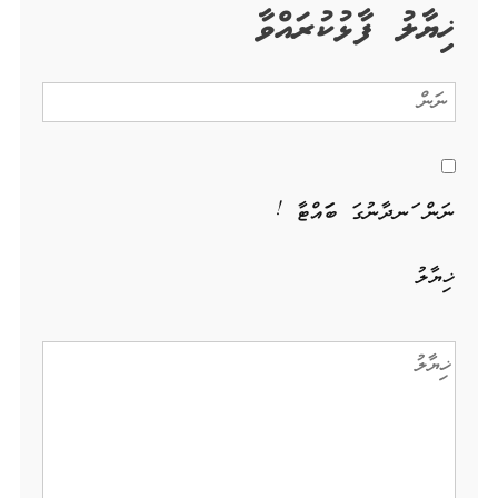
ޚިޔާލު ފާޅުކުރައްވާ
ނަން ހަނދާނުގަ ބަހައްޓާ !
ޚިޔާލު