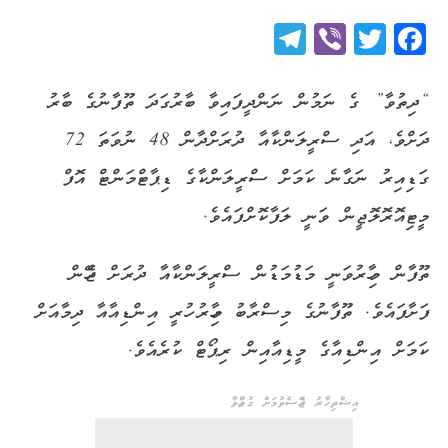
Telegram
Viber
Twitter
Facebook
“ދިތުވާ” ގެ ނަމުން ނަންދީފައިވާ ބާރުގަދަ ތޫފާނުގެ ބާރު
ދަށްވެ، އަދި ސްރީލަންކާއާ ދުރަށްދާން 48 ނުވަތަ 72
ގަޑިއިރު ނަގާނެ ކަމަށް ސްރީލަންކާގެ ޑިޕާޓްމަންޓް އޮފް
މީޓިއޮރޮލޮޖީން ވަނީ ލަފާކޮށްފައެވެ.
ތޫފާން މިހާރުވަނީ މަޑުމަޑުން ސްރީލަންކާއާ ދުރަށް ޖެހޭން
ފަށާފައެވެ. ތޫފާނުގެ މިސްރާބު މިހާރު ހުރީ އިންޑިއާއާ ދިމާއަށް
ކަމަށް އިންޑިއާގެ މީޑިއާއިން ރިޕޯޓް ކުރެއެވެ.
އިޝްތިހާރު ޖެއްސެވުމަށް ގުޅުއްވާ