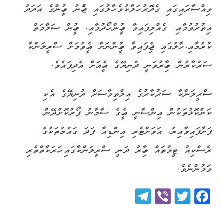
ވިއްސާރައިގައި ގެދޮރު ހަލާކުވެ ހާލުގައި ޖެހުނު މީހުންގެ އަދަދު
އިތުރުވުމާއި، ގެއްލިފައިވާ މީހުން ހޯދުމާއި، މީހުން ސަލާމަތް
ކުރުމާއި، ހާލުގައި ޖެހިފައިވާ މީހުންނަށް އެހީވުމަށް ސްރީލަންކާ
ސަރުކާރުން މިހާރުވަނީ ދުނިޔޭގެ އެހީއަށް އެދިފައެވެ.
ސްރީލަންކާ ސަރުކާރުގެ އިލްތިމާސަށް ދުނިޔޭގެ އެކި
ކަންކޮޅުތަކުން އިންސާނީ އެހީގެ ސާމާނު ފޯރުކޮށްދޭން
ފަށާފައިވާއިރު، އަވަށްޓެރި އިންޑިއާ ފަދަ ގައުމުތަކުގެ
ރެސްކިއު ޓީމުތައް މިހާރު ދަނީ ސްރީލަންކާގައި ހަރަކާތްތެރި
ވަމުންނެވެ.
Telegram
Viber
Twitter
Facebook