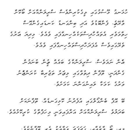
ހުޅަނގު މޫސުމުގައި މީގެކުރިންވެސް ސްރީލަންކާއަށް ބޯކޮށް
ވާރޭވެހި، ފެންބޮޑުވެ އަދި ބިންގަނޑު ކަނޑައިގެންގޮސް
ހިތާމަވެރި އެތައް ހާދިސާތަކެއް ހިނގާފައި ވެއެވެ. މިދިޔަ އަހަރުގެ
ތެރޭގައިވެސް އެފަދަ ހާދިސާތައް ހިނގާފައި ވެއެވެ.
އެހެން ނަމަވެސް، ސްރީލަންކާގެ ބައެއް މީހުން ބުނަމުން
ގެންދަނީ، ތޫފާން ދިތުވާގައި މިފަހަރު ތަޖުރިބާ ކުރަންޖެހުނު
ވަރުގެ ކަމަކާ ލައިނުގަންނަ ކަމަށެވެ.
ބޭ އޮފް ބެންގޯލްގައި އުފެދުނު ކޮޅިގަނޑެއް، ތޫފާނަކަށް
ބަދަލުވެ ސްރީލަންކާއަށް އަރާފައިވަނީ މި ހަފްތާގެ ކުރީކޮޅުއެވެ.
މިއީ، ބޯ ވާރެއާއި، ގަދަފަދަ ވަޔާއެކު އެރި ތޫފާނެކެވެ.