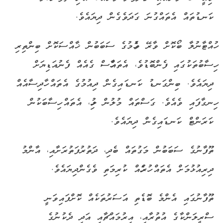
ކަނޑުތައް އެތައްގުނަ ގަދަވެގެން ދިޔައެވެ.
ހުއްޓާނުލާ ބޯކޮށް ވާރޭ ވެހުމުގެ ސަބަބުން ޚާއްސަކޮށް ބިންތިރި
ހިސާބުތަކުގައި ފެންބޮޑުވެ، އެތައްހާސް ގެއެއް ފެނުއަޑިޔަށް
ދިޔައެވެ. ބިންގަނޑު ކަނޑައިގެން ދިއުމުގެ އެތައް ހާދިސާއެއް
ހިނގާފައި ވެއެވެ. ގަސްތައް މުލުން ލުހި، އެތައް ހިސާބަކުން
ކަރަންޓް ކަނޑައިގެން ދިޔައެވެ.
ތޫފާނުގެ ސަބަބުން މަގުތައް ބެދި، ދަތުރުފަތުރަށާއި، އާންމު
ދިރިއުޅުމަށް އެތައް ހުރަހެއް ކުރިމަތި ވެގެންދިޔައެވެ.
ތޫފާނުގައި އެންމެ ބޮޑެތި އަސަރުތަކެއް ކޮށްފައިވަނީ
ސްރީލަންކާގެ އުތުރާއި، އިރުމައްޗާއި އަދި ދެކުނުގެ