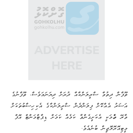
ތޫފާން ދިތުވާ ސްރީލަންކާއާ ދުރަށް ދިޔަނަމަވެސް، ތޫފާނުގެ
އަސަރު އެއްކޮށް ފިލަންދެން ސްރީލަންކާގެ އެކި ހިސާބުތަކަށް
ވާރޭ ވެހުމަކީ އެކަށީގެންވާ ކަމެއް ކަމަށް ޑިޕާޓްމަންޓް އޮފް
މީޓިއޮރޮލޮޖީން ބުނެއެވެ.