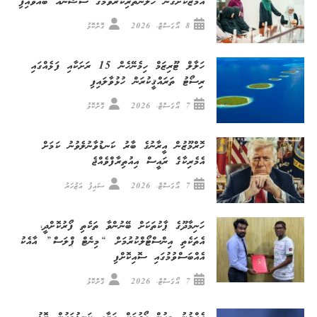
އަމާޒުކޮށްގެން ހޭލުންތެރިކުރުވުމުގެ ސެޝަނެއް ބާއްވައިފި
8 އޯގަސްޓް، 2026
ގޮށްކޮޅު
ހަލާލް ޓޫރިޒަމް ހިމެނޭހެން 15 ރަށަކާއި ފަޅެއްގައި
ރިސޯޓު ތަރައްޤީކުރަން ހުޅުވާލައިފި
7 އޯގަސްޓް، 2026
ގޮށްކޮޅު
ހޮރްމޫޒުން އީރާނުގެ ބާރު ކަނޑުވާނުލެވުނު ކަމަށް
އެމެރިކާގެ ރައީސް އިއުތިރާފްވެއްޖެ
7 އޯގަސްޓް، 2026
ސައިފު އަޒުހަރު
ހަނިމާދޫގެ ޕާކުތަކަށް ބޭނުންވާ ތަކެތި ފޯރުކޮށްދީ،
އެތަކެތި އިންސްޓޯލްކުރުމަށް “މިނެޓް ޕްލަސް” އާއެކު
އެއްބަސްވުމުގައި ސޮއިކޮށްފި
7 އޯގަސްޓް، 2026
ގޮށްކޮޅު