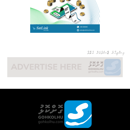
އިޝްތިހާރު ޖެއްސެވުމަށް ގުޅުއްވާ