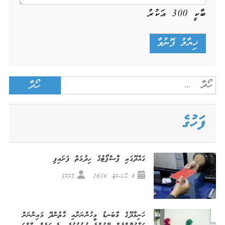
ބާކީ
300
އަކުރު
Search
for:
ފަހުގެ
ގައްދޫގައި ޕާސްޕޯޓުގެ ހިދުމަތް ފަށައިފި
8 އޯގަސްޓް، 2026
ގޮށްކޮޅު
ހަނިމާދޫގެ މާބަނޑު މީހުންނަށާއި ގާތުންދޭ މައިންނަށް