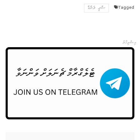
Tagged
ސްރީ ލަންކާ
އިޝްތިހާރު