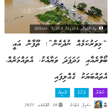
ވިއްސާރައިގައި ފެނުއަޑިޔަށް ގޮސްފައިވާ ސަރަހައްދެއް:
“މިވަރުކަމެއް ނުދެކެން”؛ ތޫފާން އައީ
ބޯވާރެއާއި ގަދަފަދަ ވަޔާއެކު، އެތައްމަރެއް،
އެތައްބަޔަކު ގެއްލިފައި
ޚަބަރު
ފަހުގެ
ދުނިޔެ
ސައިފު އަޒުހަރު
30 ނޮވެމްބަރ، 2025