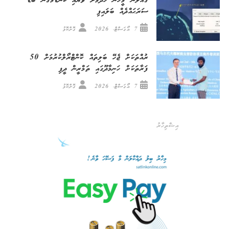
ގެއްލުނު މީހުން ހޯދުމަށް ވަޔާއި ކަނޑުމަގުން ބޮޑު
ސަރަޙައްދެއް ބަލައިފި
7 އޯގަސްޓް، 2026
ގޮށްކޮޅު
ރުއްތަކަށް ޖެހޭ ބަލިތައް ކޮންޓްރޯލްކުރުމަށް 50
ފަރާތަކަށް ހަނިމާދޫގައި ތަމްރީން ދީފި
7 އޯގަސްޓް، 2026
ގޮށްކޮޅު
އިޝްތިހާރު