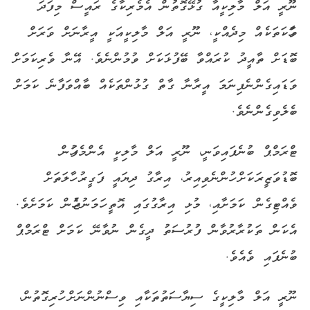
ނޫރީ އަލް މާލިކީއާ ގުޅޭގޮތުން އެމެރިކާގެ ރައީސް މިފަދަ
ވާހަކަތަކެއް މިދެއްކީ، ނޫރީ އަލް މާލިކީއަކީ އީރާނަށް ވަރަށް
ބޮޑަށް ތާއީދު ކުރައްވާ ބޭފުޅަކަށް ވުމުންނެވެ. އޭނާ ވެރިކަމަށް
ވަޑައިގެންނެފިނަމަ އީރާނާ ގާތް ގުޅުންތަކެއް ބާއްވަފާނެ ކަމަށް
ބެލެވިގެންނެވެ.
ޓްރަމްޕް ބުނެފައިވަނީ، ނޫރީ އަލް މާލިކީ އެންމެފަހުން
ބޮޑުވަޒީރަކަށް ހުންނެވިއިރު، އިރާގު ދިޔައީ ފަގީރު ހާލަތަށް
ވެއްޓިގެން ކަމަށާއި، މުޅި އިރާގުގައި އޮތީ ހަމަނުޖެހުން ކަމަށެވެ.
އެކަން ތަކުރާރުވާން ފުރުސަތު ދީގެން ނުވާނޭ ކަމަށް ޓްރަމްޕް
ބުނެފައި ވެއެވެ.
ނޫރީ އަލް މާލިކީގެ ސިޔާސަތުތަކާއި ވިސްނުންނަށް ހުރިގޮތުން،