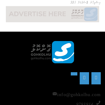
އިޝްތިހާރު ޖެއްސެވުމަށް ގުޅުއްވާ
info@gohkolhu.com
9793914