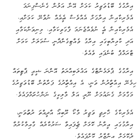
އިރާގުގެ ބޮޑުވަޒީރު ކަމަށް އޭނާ އަލުން ގެނެސްފިނަމަ
އެމެރިކާއިން އިރާގަށް އެއްވެސް އެހީއެއް ނުވާނޭ ކަމަށާއި،
އެމެރިކާއިން އެހީ ނުވެއްޖެނަމަ ފާގަތިކަމާއި، މިނިވަންކަމާއި
އަދި ކާމިޔާބީގައި އިރާގު ވެއްޓިގެންދާނީ ސުމަލަށް ކަމަށް
ޓްރަމްޕް ބުނެފައި ވެއެވެ.
އިރާގުގެ ޕާލަމެންޓްގެ އަޣުލަބިއްޔަތު އޮންނަ ޝީއީ ޕާޓީތައް
ހިމެނޭ އިއްތިހާދުން ވަނީ، އެ އިއްތިހާދުގެ ފަރާތުން ބޮޑުވަޒީރުގެ
މަގާމަށް ގެނައުމަށް ނޫރީ އަލް މާލިކީގެ ނަން ހުށަހަޅާފައެވެ.
އެމެރިކާގެ ޚާރިޖީ ވަޒީރު މާކޯ ރޫބިއޯ އާދީއްތަ ދުވަހުވަނީ،
އިރާގުގައި އީރާނު ކޮޅަށް ޖެހިފައިވާ ސަރުކާރެއް ގާއިމްކުރުމާ
ދެކޮޅަށް އިންޒާރު ކޮށްފައެވެ.