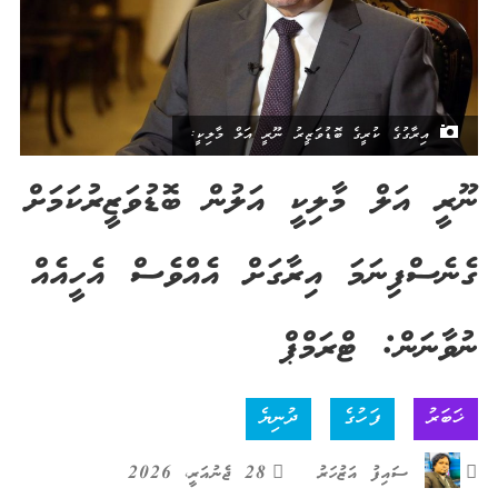
އިރާގުގެ ކުރީގެ ބޮޑުވަޒީރު ނޫރީ އަލް މާލިކީ:
ނޫރީ އަލް މާލިކީ އަލުން ބޮޑުވަޒީރުކަމަށް
ގެނެސްފިނަމަ އިރާގަށް އެއްވެސް އެހީއެއް
ނުވާނަން: ޓްރަމްޕް
ޚަބަރު
ފަހުގެ
ދުނިޔެ
ސައިފު އަޒުހަރު
28 ޖެނުއަރީ، 2026