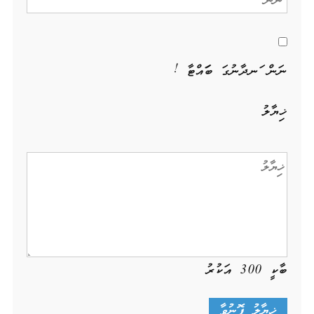
ނަން ހަނދާނުގަ ބަހައްޓާ !
ޚިޔާލު
ބާކީ
300
އަކުރު