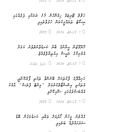
8 އޯގަސްޓް، 2026
ގޮށްކޮޅު
ހަލާލް ޓޫރިޒަމް ހިމެނޭހެން 15 ރަށަކާއި ފަޅެއްގައި
ރިސޯޓު ތަރައްޤީކުރަން ހުޅުވާލައިފި
7 އޯގަސްޓް، 2026
ގޮށްކޮޅު
ހޮރްމޫޒުން އީރާނުގެ ބާރު ކަނޑުވާނުލެވުނު ކަމަށް
އެމެރިކާގެ ރައީސް އިއުތިރާފްވެއްޖެ
7 އޯގަސްޓް، 2026
ސައިފު އަޒުހަރު
ހަނިމާދޫގެ ޕާކުތަކަށް ބޭނުންވާ ތަކެތި ފޯރުކޮށްދީ،
އެތަކެތި އިންސްޓޯލްކުރުމަށް “މިނެޓް ޕްލަސް” އާއެކު
އެއްބަސްވުމުގައި ސޮއިކޮށްފި
7 އޯގަސްޓް، 2026
ގޮށްކޮޅު
ގެއްލުނު މީހުން ހޯދުމަށް ވަޔާއި ކަނޑުމަގުން ބޮޑު
ސަރަޙައްދެއް ބަލައިފި