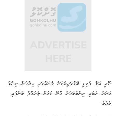
ނޫރީ އަލް މާލިކީ ބޮޑުވަޒީރަކަށް ގެނައުމަކީ އިރާގުން ނިންމާ
ވަރަށް ނުބައި ނިންމުމަކަށް ވާނޭ ކަމަށް ޓްރަމްޕް ބުނެފައި
ވެއެވެ.