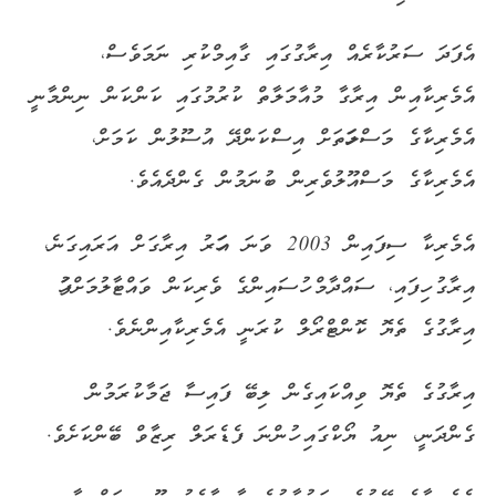
އެފަދަ ސަރުކާރެއް އިރާގުގައި ގާއިމްކުރި ނަމަވެސް،
އެމެރިކާއިން އިރާގާ މުއާމަލާތް ކުރުމުގައި ކަންކަން ނިންމާނީ
އެމެރިކާގެ މަސްލަހަތަށް އިސްކަންދޭ އުސޫލުން ކަމަށް،
އެމެރިކާގެ މަސްއޫލުވެރިން ބުނަމުން ގެންދެއެވެ.
އެމެރިކާ ސިފައިން 2003 ވަނަ އަހަރު އިރާގަށް އަރައިގަނެ،
އިރާގު ހިފައި، ސައްދާމް ހުސައިންގެ ވެރިކަން ވައްޓާލުމަށްފަހު
އިރާގުގެ ތެޔޮ ކޮންޓްރޯލް ކުރަނީ އެމެރިކާއިންނެވެ.
އިރާގުގެ ތެޔޮ ވިއްކައިގެން ލިބޭ ފައިސާ ޖަމާކުރަމުން
ގެންދަނީ، ނިއު ޔޯކްގައި ހުންނަ ފެޑެރަލް ރިޒާވް ބޭންކަށެވެ.