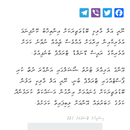
Telegram
Viber
Twitter
Facebook
ނޫރީ އަލް މާލިކީ ބޮޑުވަޒީރަކަށް އިންތިޚާބު ކޮށްފިނަމަ
އެމެރިކާއިން އިރާގަށް އެއްވެސް އެހީއެއް ނުވާނެ ކަމަށް
އެމެރިކާގެ ރައީސް ޑޮނަލްޑް ޓްރަމްޕް ބުނެފިއެވެ.
އޭނާގެ އަމިއްލަ ޓުރުތު ޝޯޝަލްގައި އަންގާރަ ދުވަހު ކުރި
ޕޯސްޓެއްގައި ޓްރަމްޕް ބުނީ، ނޫރީ އަލް މާލިކީ އަލުން
ބޮޑުވަޒީރަކަށް ގެނައުމަށް އިރާގުން މަސައްކަތް ކުރަމުންދާ
ކަމުގެ ޚަބަރުތައް އޭނާއަށް ލިބިފައިވާ ކަމަށެވެ.
އިޝްތިހާރު ޖެއްސެވުމަށް ގުޅުއްވާ