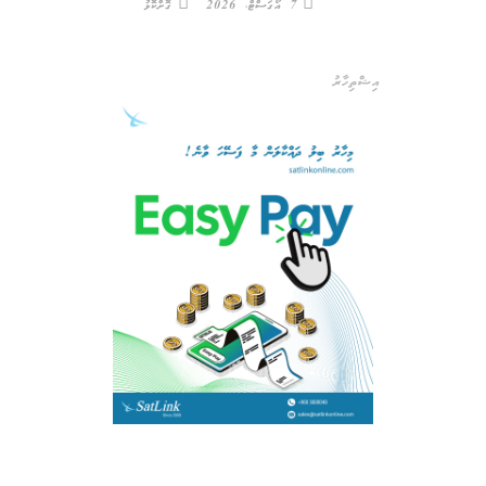
7 އޯގަސްޓް، 2026
ގޮށްކޮޅު
އިޝްތިހާރު