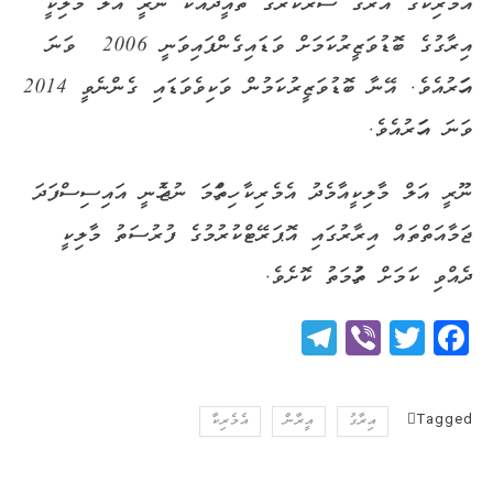
އެމެރިކާގެ އޭރުގެ ސަރުކާރުގެ ތާއީދާއެކު ނޫރީ އަލް މާލިކީ
އިރާގުގެ ބޮޑުވަޒީރުކަމަށް ވަޑައިގެންފައިވަނީ 2006 ވަނަ
އަހަރުއެވެ. އޭނާ ބޮޑުވަޒީރުކަމުން ވަކިވެވަޑައި ގެންނެވީ 2014
ވަނަ އަހަރުއެވެ.
ނޫރީ އަލް މާލިކީއާމެދު އެމެރިކާ ހިތްހަމަ ނުޖެހުނީ އައިސިސްފަދަ
ޖަމާއަތްތައް އިރާރުގައި އޮޕަރޭޓްކުރުމުގެ ފުރުސަތު މާލިކީ
ދެއްވި ކަމަށް ތުހުމަތު ކޮށެވެ.
Telegram
Viber
Twitter
Facebook
Tagged
އިރާގު
އީރާން
އެމެރިކާ