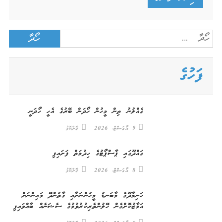
Search
for:
ފަހުގެ
ގެއްލުނު ތިން މީހުން ހޯދަން ބޭރުގެ އެހީ ހޯދަނީ
9 އޯގަސްޓް، 2026
ގޮށްކޮޅު
ގައްދޫގައި ޕާސްޕޯޓުގެ ހިދުމަތް ފަށައިފި
8 އޯގަސްޓް، 2026
ގޮށްކޮޅު
ހަނިމާދޫގެ މާބަނޑު މީހުންނަށާއި ގާތުންދޭ މައިންނަށް
އަމާޒުކޮށްގެން ހޭލުންތެރިކުރުވުމުގެ ސެޝަނެއް ބާއްވައިފި