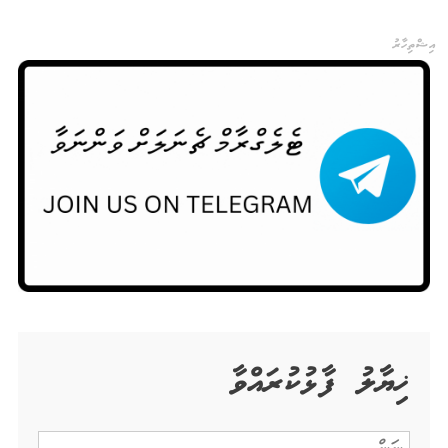
އިޝްތިހާރު
ޚިޔާލު ފާޅުކުރައްވާ