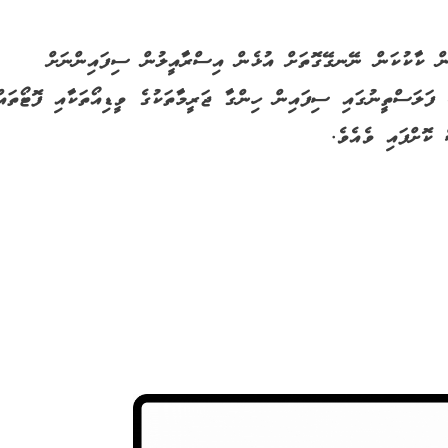
ިން ކާކުކަން ނޭނގޭގޮތަށް އުޅެން އިސްރާއީލުން ސިފައިންނަށް
ފަލަސްތީނުގައި ސިފައިން ހިންގާ ޖަރީމާތަކުގެ ވީޑިއޯތަކާއި ފޮޓޯތައް
ކޮށްފައި ވެއެވެ.