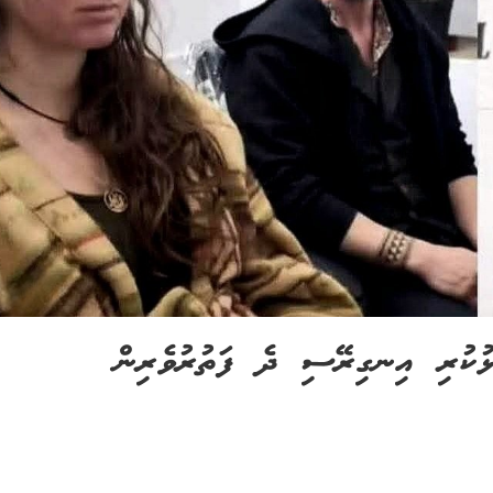
ުކުރި އިނގިރޭސި ދެ ފަތުރުވެރިން