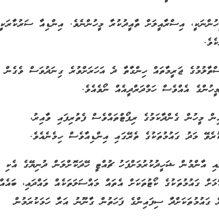
ހުންނަކީ، އިސްރާއީލަށް ތާއީދުކުރާ މީހުންނެވެ. އިންޑިއާ ސަރުކާރަކީ
ެވެ.
ތާލުމުގެ ޖަރީމާތައް ހިންގާތާ ދެ އަހަރަށްވުރެ ގިނަދުވަސް ވެގެން
ީހުންގެ އެއްވެސް ހަމްދަރްދީއެއް ނޯވެއެވެ.
ން މީހުން ގެންދާކަމުގެ ރިޕޯޓްތައްވެސް ފެތުރިފައި ވާއިރު،
ރެވޭ މަދު ގައުމުތަކުގެ ތެރޭގައި އިންޑިއާވެސް ހިމެނެއެވެ.
އި އާންމުން ޝަހީދުކުރުމަށްފަހު ޗުއްޓީ ހޭދަކޮށްލަން ދުނިޔޭގެ އެކި
ަށް ގައުމުތަކުގެ ކޯޓުތަކަށް އެތައް މައްސަލަތަކެއް ވައްދައި، ބައެއް
ް ގައުމުތަކަށްދާ ސިފައިންގެ ފަހަތުން ގާނޫނު އަރާ ހަމަކުރަމުން