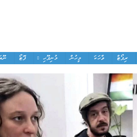
ރިޕޯޓް
ވާހަކަ
މީހުން
މުނިފޫހި
ފޮޓޯ
ނޫތަ