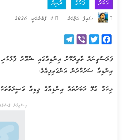
ޚަބަރު
ފަހުގެ
ދުނިޔެ
ސައިފު އަޒުހަރު
4 ފެބްރުއަރީ، 2026
Telegram
Viber
Twitter
Facebook
ފަލަސްތީނަށް ތާއީދުކޮށް އިންޑިއާގައި ޝުއޫރު ފާޅުކުރި
އިންޑިއާ ސަރުކާރުން އަންގައިފިއެވެ.
މިކަމާ ގުޅޭ ޚަބަރުތައް އިންޑިއާގެ މީޑިއާ ވަސީލަތްތަކު
އިޝްތިހާރު ޖެއްސެވުމަށ