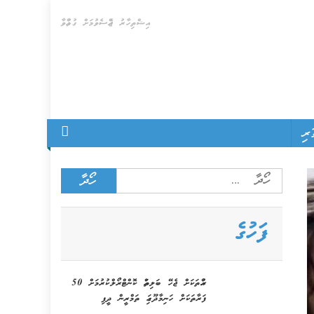
އިޝްތިހާރު ޖެއްސެވުމަށް ގުޅުއްވާ
ރި
Search
for:
ފަހުގެ
ރުއްތަކަށް ޖެހޭ ބަލިތައް ކޮންޓްރޯލްކުރުމަށް 50
ފަރާތަކަށް ހަނިމާދޫގައި ތަމްރީން ދީފި