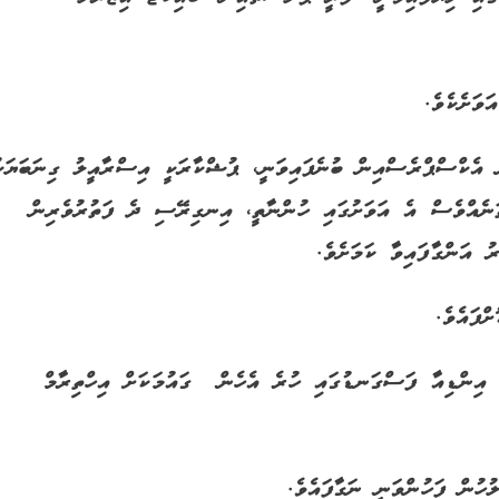
ވަށެކެވެ.
 އެކްސްޕްރެސްއިން ބުނެފައިވަނީ، ޕުޝްކާރަކީ އިސްރާއީލު ގިނަބަޔަކ
ތަނެއްވެސް އެ އަވަށުގައި ހުންނާތީ، އިނގިރޭސި ދެ ފަތުރުވެރިން
ު އަންގާފައިވާ ކަމަށެވެ.
ްފައެވެ.
 އިންޑިއާ ފަސްގަނޑުގައި ހުރެ އެހެން ގައުމަކަށް އިހްތިރާމް
ހުން ފަހުންވަނީ ނަގާފައެވެ.