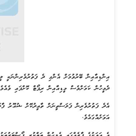
އިންޑިއާއިން ބޭރުވުމަށް އެންގި ދެ ފަތުރުވެރިންނަކީ ލ
ދެމީހުން ކަމަށްވެސް މީޑިއާއިން ރިޕޯޓް ކޮށްފައި ވެއެވެ.
އެދެ ފަތުރުވެރިން ފަލަސްތީނަށް ތާއީދުކޮށް ޝުއޫރު ފާޅ
އަވަށެއްގައެވެ.
އެ އަވަށުގެ ފާރެއްގައި އެމީހުން ތަތްކުރި ޕޯސްޓަރުތަކު