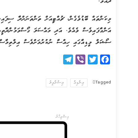
ދެއެވެ.
މިކަންތައް ބޮޑުވެގެން، ޗުއްޓީއަށް ތަންތަނަށްދާ ސިފައ
އަންގާފައިވެސް ވެއެވެ. އަދި މައްސަލަ ގޯސްވަމުންދާތީ، 
ސޯޝަލް މީޑިއާގައި ހިއްސާ ނުކުރުމަށްވެސް އިލްތިމާސް 
Telegram
Viber
Twitter
Facebook
Tagged
އިންޑިއާ
އިސްރާއީލު
އިޝްތިހާރު