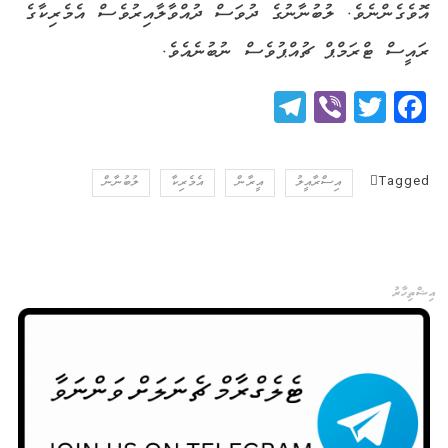
އޮވެގެންނެވެ. ލުބުނާނުގެ ދުވަސް ދުއްވާލާއިރުވެސް އެމެރިކާގެ
ރައީސް ޓްރަމްޕް ޗުއްޕުވެސް ނުބުނެއެވެ.
Telegram
Viber
Twitter
Facebook
Tagged
އިސްރާއީލު
އީރާން
އެމެރިކާ
ލުބުނާން
އިޝްތިހާރު