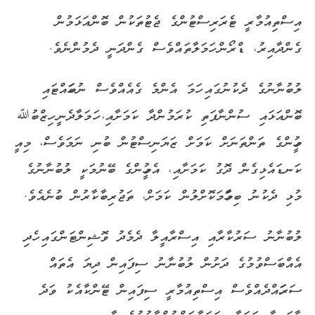
އިސްތިއުމާރީ ޓެރަރިސްޓުންގެ ޖެޓުތަކުން ބޮންއަޅަމުން
ގެންދާއިރު، ޑްރޯން ހަމަލާތައްވެސް ގެންދަނީ ދެމުންނެވެ.
ލުބުނާނުގެ ދެކުނުގައި ހަމަ އެންމެ ގެއެއްވެސް ނުބަހައްޓައި
ބޮންއަޅައި ސުންނާފަތި ކުރަމުންދާ ކަމަށާއި، ހަމަލާދެނީ ހިޒްބުﷲ
މީހުންގެ ތަންތަނަށް ކަމަށް ޒަޔަނިސްޓުން ބުނި ނަމަވެސް، މިއީ
ކަނޑައެޅިގެން ދޮގު ކަމަށާއި، އެމީހުންގެ ބޭނުމަކީ ލުބުނާނުގެ
މުޅި ދެކުނު ބިމާހަމަކޮށްލުން ކަމަށް، ތަޖުރިބާކާރުން ބުނެއެވެ.
ލުބުނާނު ސަރުކާރާއި އިސްރާއީލާ ދެމެދު ވޮޝިންޓަންގައި ހެދި
އެއްބަސްވުމުގެ ދަށުން ލުބުނާނު ސިފައިން ދިޔަ އެތައް
ސަރަހައްދެއްވެސް އިސްތިއުމާރީ ސިފައިން ޓޭންކާއެކު ވަދެ