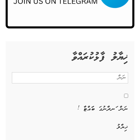
ޚިޔާލު ފާޅުކުރައްވާ
ނަން ހަނދާނުގަ ބަހައްޓާ !
ޚިޔާލު