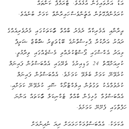
އަޑު އަރުވައިގެން އުޅެއެވެ. ޓްރަމްޕް ކަންތައް
ކުރަމުންދާގޮތުން އެމީހުންވެސް ހައިރާންވާ ކަމަށް ބުނެއެވެ.
އީރާނާއި އެމެރިކާއާ ދެމެދު ބާއްވާ ވާހަކަތަކުގައި މެދުވެރިއެއްގެ
ދައުރު އަދާކުރާ ޕާކިސްތާނުގެ ބޮޑުވަޒީރު ޝަހްބާޒް ޝަރީފް
މިއަދު އެކްސްގައި ޕޯސްޓްކުރެއްވި މެސެޖެއްގައި ވިދާޅުވީ،
ކުރިއަށްއޮތް 24 ގަޑިއިރުގެ ތެރޭގައި އެއްބަސްވުން ފައިނަލް
ކުރެވޭނޭ ކަމަށް ބެލެވޭ ކަމަށެވެ. އެއްބަސްވުން ފައިނަލް
ކުރެވުމާއެކު ވަގުތުން އިލެކްޓްރޯކް ސޮއި ކުރެވޭނޭ ކަމަށާއި،
އެއްބަސްވުމާ ގުޅިގެން ބާއްވާ ޓެކްނިކަލް ވާހަކަތައް އަންނަ
ހަފްތާގައި ފެށޭނޭ ކަމަށެވެ.
އެކަމަކު، އެއްބަސްވުމަކާ ހަމައަށް ދިޔަ ނުދިނުމަށް