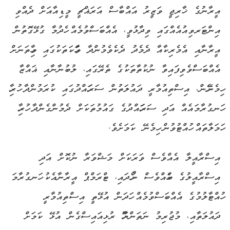
އީރާނުގެ ޚާރިޖީ ވަޒީރު އައްބާސް އަރަޣްޗީ މީޑިއާއަށް ދެއްވި
އިންޓަރވިއުއެއްގައި ވިދާޅުވީ، އެއްބަސްވުމެއް ހެދުމާ ގުޅޭގޮތުން
އީރާނާއި އެމެރިކާއާ ދެމެދު ދެކެވެމުންދާ ވާހަކަތަކުގައި މިހާތަނަށް
އެއްބަސްވެވިފައިވާ ނުކުތާތަކުގެ ތެރޭގައި، ލުބުނާނާއި ޣައްޒާ
ހިމެނޭހެން، އިސްތިއުމާރީ ދައުލަތުން ސަރަހައްދުގައި ކުރަމުންދާ ހުރިހާ
ހަނގުރާމައެއް އަދި ސަރަހައްދުގެ ގައުމުތަކަށް ދެމުންގެންދާ ހުރިހާ
ހަމަލާތައް ހުއްޓުވުން ހިމެނޭ ކަމަށެވެ.
އިސްރާއީލާ އެއްވެސް ވަރަކަށް މަޝްވަރާ ނުކޮށް އަދި
އިސްރާއީލުގެ ބަހެއްވެސް ނުހޯދައި، ޓްރަމްޕް އީރާނާއެކު ހަނގުރާމަ
ހުއްޓާލުމުގެ އެއްބަސްވުމެއް ހަދަން އުޅޭތީ އިސްތިއުމާރީ
ދައުލަތާއި، މުޖުރިމު ނަތަންޔާހޫ ރުޅިއައިސްގެން އުޅޭ ކަމަށް