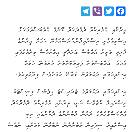
Telegram
Viber
Twitter
Facebook
އީރާނާއި އެމެރިކާއާ ދެމެދު ހަދާ ކޮންމެ އެއްބަސްވުމަކަށް
އިސްތިއުމާރީ އިސްރާއީލުން ހުރަސްއަޅާނޭ ކަމަށް އީރާނުގެ
ޚާރިޖީ ވަޒީރު އައްބާސް އަރަޣްޗީ އިއްޔެވެސް ވިދާޅުވެފައި
ވެއެވެ. އެއްބަސްވުން ފެއިލްކޮށްލަން ކުރެވުނުހާ ކަމެއް
އިސްތިއުމާރީ ދައުލަތުން ކުރާނޭ ކަމަށްވެސް ވިދާޅުވިއެވެ.
އިސްތިއުމާރީ ދައުލަތުގެ ޓެރަރިސްޓު ޑިފެންސް މިނިސްޓަރު
ޔިސްރައިލް ކާޒްވެސް ބުނީ، އީރާނާއި އެމެރިކާއާ ދެމެދު ހަދާ
އެއްބަސްވުމެއްގެ ދަށުން ލުބުނާނުގެ ދެކުނުގައި ތިބި
އިސްރާއީލު ސިފައިން ލުބުނާނުން ނުބާލާނޭ ކަމަށާއި، ނުވެސް