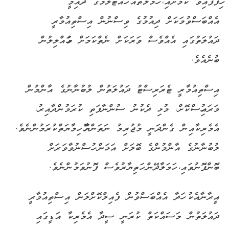
ހިފާފައިވާ ކަމަށާއި، ހަމަލާތައް ހުއްޓާލުމުގެ ދާއިމީ
އެއްބަސްވުމަކަށް ދިއުމުގެ ވިސްނުން އިސްތިއުމާރީ
ދައުލަތުގައި އެއްވެސް ވަރަކަށް ނެތްކަމަށް މުހައްލިލުން
ބުނެއެވެ.
އިސްތިއުމާރީ ޓެރަރިސްޓު ދައުލަތުން ލުބުނާނުގެ އާންމުން
މަރައިހުސްކޮށް، މުޅި ދެކުނު ސުންނާފަތި ކުރަމުންދާއިރު،
އެމެރިކާއިން ގެންދަނީ މުޖުރިމު ނަތަންޔާހޫ ހިމާޔަތްކުރަމުންނެވެ.
ލުބުނާނުގެ އާންމުންގެ ބޮލަށް އަޅަން ހުސްނުވާވަރަށް
ބޮންފޮނުވައި، ހަމަލާދޭން ހަތިޔާރުވެސް ފޮނުވަމުންނެވެ.
އީރާނާއެކު ހަދާ އެއްބަސްވުން ފެއިލްކޮށްލަން އިސްތިއުމާރީ
ދައުލަތުން މަސައްކަތް ކުރަނީ ސީދާ އެމެރިކާ އަޑީގައި