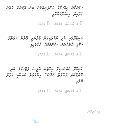
ސަރުކާރު ހިއްސާވާ ކުންފުނިތަކަށް ބިން ދޫކުރެވޭ ގޮތަށް
ގަވާއިދު އިސްލާހުކޮށްފި
6 އޯގަސްޓް، 2026
ގޮށްކޮޅު
ހަނިމާދޫގައި ކުދި ރުކުމަޑިއަށް ގުދުރަތީ ގޮތުން ހަމަލާދޭ
ސޫފި އާލާކުރަން ސެންޓަރެއް ހުޅުވައިފި
6 އޯގަސްޓް، 2026
ގޮށްކޮޅު
ހަނިމާދޫ ކައުންސިލް އިންޓަރ އޮފީސް ފުޓްސަލް އަދި
ހޭންޑްބޯޅަ މުބާރާތް 2026 ހިންގުމަށް ބަޔަކާއި ހަވާލު
ކޮށްފި
6 އޯގަސްޓް، 2026
ގޮށްކޮޅު
އިޝްތިހާރު