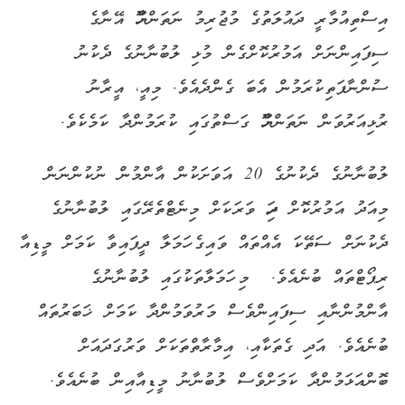
އިސްތިއުމާރީ ދައުލަތުގެ މުޖުރިމު ނަތަންޔާހޫ އޭނާގެ
ސިފައިންނަށް އަމުރުކޮށްގެން މުޅި ލުބުނާނުގެ ދެކުނު
ސުންނާފަތިކުރަމުން އެބަ ގެންދެއެވެ. މިއީ، އީރާނު
ރުޅިއަރުވަން ނަތަންޔާހޫ ގަސްތުގައި ކުރަމުންދާ ކަމެކެވެ.
ލުބުނާނުގެ ދެކުނުގެ 20 އަވަށަކުން އާންމުން ނުކުންނަން
މިއަދު އަމުރުކޮށް ދިހަ ވަރަކަށް މިނެޓްތެރޭގައި ލުބުނާނުގެ
ދެކުނަށް ސަތޭކަ އެއްތައް ވައިގެ ހަމަލާ ދީފައިވާ ކަމަށް މީޑިއާ
ރިޕޯޓްތައް ބުނެއެވެ. މި ހަމަލާތަކުގައި ލުބުނާނުގެ
އާންމުންނާއި ސިފައިންވެސް މަރުވަމުންދާ ކަމަށް ޚަބަރުތައް
ބުނެއެވެ. އަދި ގެތަކާއި، އިމާރާތްތަކަށް ވަރުގަދައަށް
ބޮންއަޅަމުންދާ ކަމަށްވެސް ލުބުނާނު މީޑިއާއިން ބުނެއެވެ.