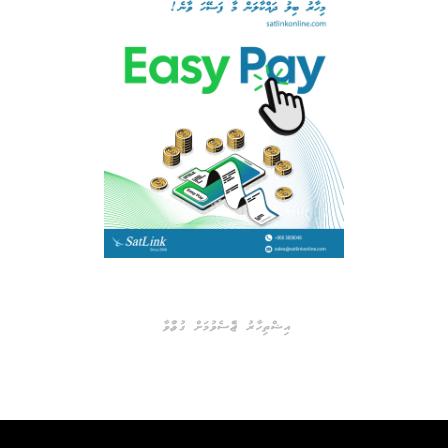
އިޝްތިހާރު ޖެއްސެވުމަށް ގުޅުއްވާ