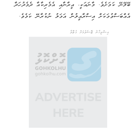
ބޭލޭނޭ ކަމަށެވެ. މާނައަކީ، އީރާނާއި އެމެރިކާއާ ދެމެދު ހަދާ
އެއްބަސްވުމަކަށް އިސްރާއީލުން އަމަލު ނުކުރާނޭ ކަމެވެ.
އިޝްތިހާރު ޖެއްސެވުމަށް ގުޅުއްވާ