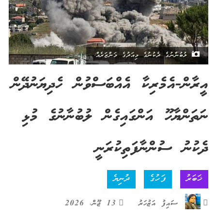
ލުބުނާނުގެ ދެކުނުގެ މިއަދުގެ މަންޒަރެއް:
އީރާން-އެމެރިކާ އެއްބަސްވުން ހެދިޔަނުދޭން
ނަތަންޔާހޫ އަންގައިގެން ލުބުނާނުގެ މުޅި
ދެކުނު ސުންނާފަތިކުރަނީ
ޚަބަރު
ފަހުގެ
ދުނިޔެ
ސައިފު އަޒުހަރު
13 ޖޫން، 2026