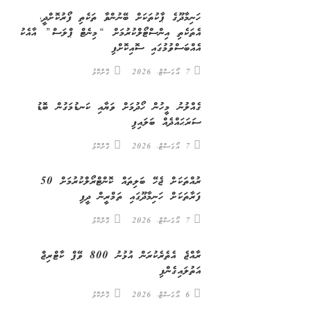
ހަނިމާދޫގެ ޕާކުތަކަށް ބޭނުންވާ ތަކެތި ފޯރުކޮށްދީ،
އެތަކެތި އިންސްޓޯލްކުރުމަށް “މިނެޓް ޕްލަސް” އާއެކު
އެއްބަސްވުމުގައި ސޮއިކޮށްފި
7 އޯގަސްޓް، 2026
ގޮށްކޮޅު
ގެއްލުނު މީހުން ހޯދުމަށް ވަޔާއި ކަނޑުމަގުން ބޮޑު
ސަރަޙައްދެއް ބަލައިފި
7 އޯގަސްޓް، 2026
ގޮށްކޮޅު
ރުއްތަކަށް ޖެހޭ ބަލިތައް ކޮންޓްރޯލްކުރުމަށް 50
ފަރާތަކަށް ހަނިމާދޫގައި ތަމްރީން ދީފި
7 އޯގަސްޓް، 2026
ގޮށްކޮޅު
ރާއްޖެ އެތެރެކުރަން އުޅުނު 800 ވޭޕް ކާޓްރިޖް
އަތުލައިގެންފި
6 އޯގަސްޓް، 2026
ގޮށްކޮޅު