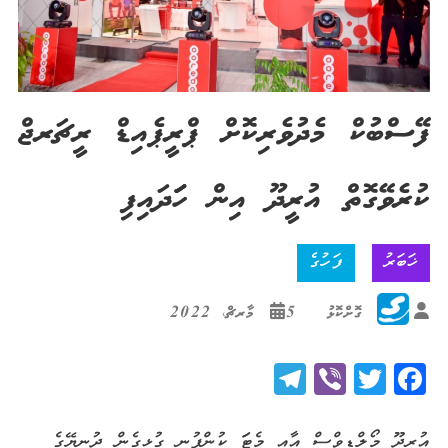
ފޭސްބުކް މެދުވެރިކޮށް ޕްރީޕެއިޑް ރީޗަރޖް
ކުރެވޭގޮތް އުރީދޫ އިން ހަަަދައިފި
ޚަބަރު
ފަހުގެ
ގޮށްކޮޅު
5 މާރޗް، 2022
Telegram
Viber
Twitter
Facebook
އުރީދޫ މޯލްޑިވްސް އާއި މެޓަަ ކުންފުނި ގުޅިގެން ދުނިޔޭގެ