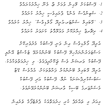
ފޭސްބުކަށް ލޮގިން ވުމަށް ފަހު މެނޫ ޚިޔާރުކުރައްވާ
ސެޓިންގްސް އެންޑް ޕްރައިވެސީ ޚިޔާރު ކުރަައްވާ
“މޮބައިލް ސެންޓަަރ-އުރީދޫ މޯލްޑިވްސް” ޚިޔާރު ކުރެއްވާ
ރިޗާާރޖް ޚިޔާރުކޮށް މައުލޫމާާތު ކަަަށަވަރު ކުރައްވާ
އުރީދޫ މޯލްޑިވްސް އިން ވަނީ ފޭސްބުކް މެދުވެރިކޮށް
ކަސްޓަމަރުންނަށް ހިލޭ ފޭސްބުކް ބޭނުންކުރެވޭ ޓެކްސްޓް އޮންލީ
ފޭސްބުކް ވަރޝަން ވެސް ފަަހިކޮށްދީފައެވެ. މި ޚިދުމަތްތަކާއެކު،
އުރީދޫ މޮބައިލް ބޭނުންކުރާ ފަރާތްތަކަށް، އެއްވެސް ޑޭޓާ
ސަބްސްކްރިޕްޝަނަކާ ނުލާާ، ފޭސްބުކް އަދި ފޭސްބުކް
މެސެންޖަރގެ ބޭސިކް ވާރޝަން ބޭނުންކުރެވޭނެއެވެ.
މިއަދު މި ތަައާރަަަފް ކުރި ޚިދުމަތާާއެކު ޕްލެޓްފޯމް ތެރެއިން