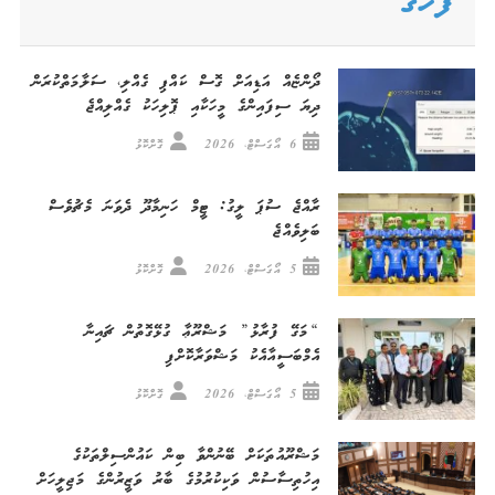
ފަހުގެ
ދޯންޏެއް އަޑިއަށް ގޮސް ކައްޕި ގެއްލި، ސަލާމަތްކުރަން
ދިޔަ ސިފައިންގެ މީހަކާއި ޕޮލިހަކު ގެއްލިއްޖެ
6 އޯގަސްޓް، 2026
ގޮށްކޮޅު
ރާއްޖެ ސުޕަ ލީގު: ޓީމް ހަނިމާދޫ ދެވަނަ މެޗުވެސް
ބަލިވެއްޖެ
5 އޯގަސްޓް، 2026
ގޮށްކޮޅު
“މަގޭ ފުރާޅު” މަޝްރޫޢާ ގުޅޭގޮތުން ޗައިނާ
އެމްބަސީއާއެކު މަޝްވަރާކޮށްފި
5 އޯގަސްޓް، 2026
ގޮށްކޮޅު
މަޝްރޫއުތަކަށް ބޭނުންވާ ބިން ކައުންސިލްތަކުގެ
އިހުތިސާސުން ވަކިކުރުމުގެ ބާރު ވަޒީރުންގެ މަޖިލީހަށް