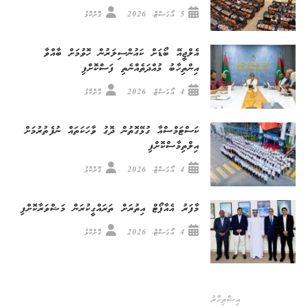
5 އޯގަސްޓް، 2026
ގޮށްކޮޅު
އެލްޖީއޭ ބޯޑަށް ކައުންސިލަރުން ހޮވުމަށް ބާއްވާ
އިންތިހާބު މުއްދަތެއްނެތި ފަސްކޮށްފި
4 އޯގަސްޓް، 2026
ގޮށްކޮޅު
ކަސްޓަމްސްއާ ގުޅޭގޮތުން ދޮގު ވާހަކަތައް ނުފެތުރުމަށް
އިލްތިމާސްކޮށްފި
4 އޯގަސްޓް، 2026
ގޮށްކޮޅު
މާފަރު އެއާޕޯޓް އިތުރަށް ތަރައްގީކުރަން މަޝްވަރާކޮށްފި
4 އޯގަސްޓް، 2026
ގޮށްކޮޅު
އިޝްތިހާރު