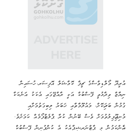
އުރީދޫ މޯލްޑިވްސްގެ ޗީފް ކޮމާޝަލް އޮފިސަރ، ހުސައިން
ނިޔާޒް ވިދާޅުވީ ފޭސްބުކް އަކީ ރާއްޖޭގައި އެކަކު އަަނެކަކާ
ގުޅުން ބަދަހިކޮށް، މައުލޫމާތާއި ޚަބަަރު ލިބިގަތުމަަށާއި
މުނިފޫހިފިލުވުމަށް ވެސް ބޭނުން ކުރާ ޕްލެޓްފޯމެއް ކަމަށެވެ.
އެހެންކަމުން މި ޕާޓްނަރޝިޕާއެކު އެ ކުންފުނިން ފޭސްބުކް