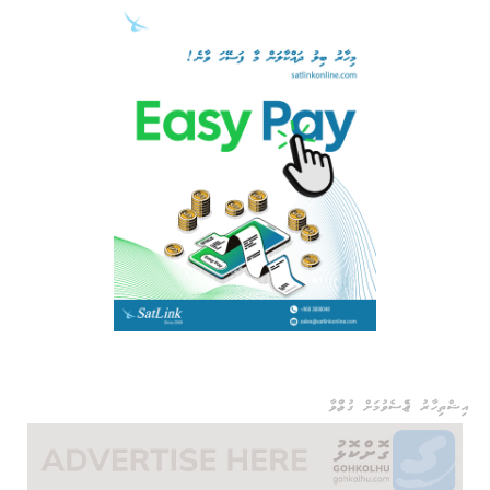
އިޝްތިހާރު ޖެއްސެވުމަށް ގުޅުއްވާ