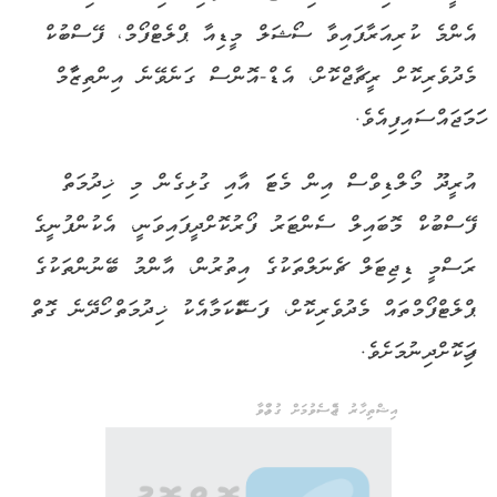
އެންމެ ކުރިއަރާފައިވާ ސޯޝަލް މީޑިއާ ޕްލެޓްފޯމް، ފޭސްބުކް
މެދުވެރިކޮށް ރީޗާޖްކޮށް، އެޑް-އޮންސް ގަނެވޭނެ އިންތިޒާާމް
ހަަމަަޖައްސައިފިއެވެ.
އުރީދޫ މޯލްޑިވްސް އިން މެޓަަ އާއި ގުޅިގެން މި ޚިދުމަތް
ފޭސްބުކް މޮބައިލް ސެންޓަރު ފޯރުކޮށްދީފައިވަނީ، އެކުންފުނީގެ
ރަސްމީ ޑިޖިޓަލް ޗެނަލްތަކުގެ އިތުރުން، އާންމު ބޭނުންތަކުގެ
ޕްލެޓްފޯމްތައް މެދުވެރިކޮށް، ފަސޭހަކަމާއެކު ޚިދުމަތް ހޯދޭނެ ގޮތް
ފަހިކޮށްދިނުމަށެވެ.
އިޝްތިހާރު ޖެއްސެވުމަށް ގުޅުއްވާ