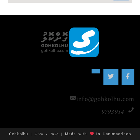
info@gohkolhu.com
9793914
Gohkolhu | 2020 - 2026 | Made with
in Hanimaadhoo