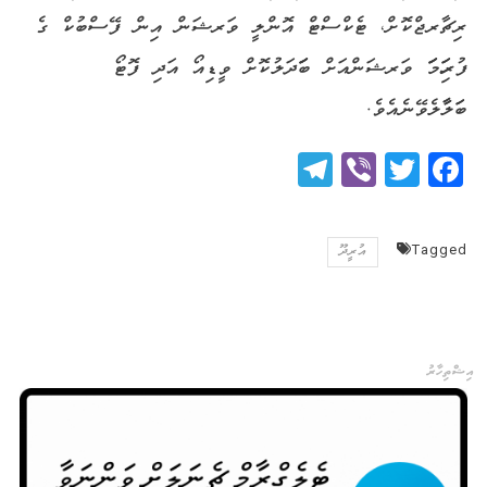
ރިޗާރޖްކޮށް، ޓެކްސްޓް އޮންލީ ވަރޝަން އިން ފޭސްބުކް ގެ
ފުރިހަަމަަަ ވަރޝަންއަށް ބަަަދަލުކޮށް ވީޑިއޯ އަދި ފޮޓޯ
ބަަލާާލެވޭނެއެވެ.
Telegram
Viber
Twitter
Facebook
Tagged
އުރީދޫ
އިޝްތިހާރު