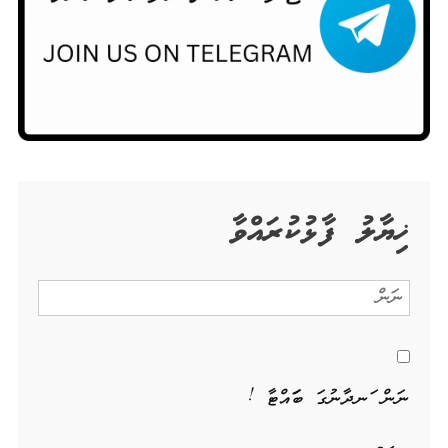
ޚިޔާލު ފާޅުކުރައްވާ
ނަން ހަނދާނުގަ ބަހައްޓާ !