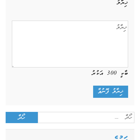
ޚިޔާލު
ބާކީ
300
އަކުރު
Search
for: