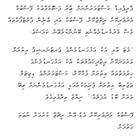
ޕްރީޕެއިޑް ކަސްޓަމަރުންނަށް މިހާރު ފަސޭހަަކަަމާއެކު ފޭސްބުކް
މެދުވެރިކޮށް ރީޗާޖްކޮށް، ފޭސްބުކް އަދި އެހެނިހެން ޕްލެޓްފޯމްތައް
ވެސް މެދުކެނޑުމެއްނެތި ބޭނުންކުރެވޭނެ ކަމަސެވެ.
“މެޓަ އާއި އެކު އަޅުގަނޑުމެންގެ ޕަރޓްނަރޝިޕް އިިތުރަަށްް
ވަރުގަދަކޮށް އީޖާދީ ހައްލުތަކާ އެކު އަޅުގަނޑުމެންގެ
ޚިދުމަތްތައް އިތުރަށް ފުޅާކޮށް، ކަސްޓަމަރުންގެ ޑިޖިޓަލް
ތަޖުރިބާ އިތުރަށް ފުރިހަމަކުރުމަކީ އަޅުގަނޑުމެންްނަށް ލިބޭ
ވަރަށް ބޮޑު އުފަލެއް.” ނިޔާޒު ވިދާޅުވިއެވެ.
ފޭސްބުކް މެދުވެރިކޮށް އެޑް-އޮން ރީޗާޖް ކުރުމަށް ނުވަތަ
ގަތުމަށް: