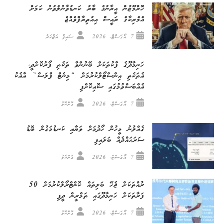
ހޮރްމޫޒުން އީރާނުގެ ބާރު ކަނޑުވާނުލެވުނު ކަމަށް
އެމެރިކާގެ ރައީސް އިއުތިރާފްވެއްޖެ
7 އޯގަސްޓް، 2026
ސައިފު އަޒުހަރު
ހަނިމާދޫގެ ޕާކުތަކަށް ބޭނުންވާ ތަކެތި ފޯރުކޮށްދީ،
އެތަކެތި އިންސްޓޯލްކުރުމަށް “މިނެޓް ޕްލަސް” އާއެކު
އެއްބަސްވުމުގައި ސޮއިކޮށްފި
7 އޯގަސްޓް، 2026
ގޮށްކޮޅު
ގެއްލުނު މީހުން ހޯދުމަށް ވަޔާއި ކަނޑުމަގުން ބޮޑު
ސަރަޙައްދެއް ބަލައިފި
7 އޯގަސްޓް، 2026
ގޮށްކޮޅު
ރުއްތަކަށް ޖެހޭ ބަލިތައް ކޮންޓްރޯލްކުރުމަށް 50
ފަރާތަކަށް ހަނިމާދޫގައި ތަމްރީން ދީފި
7 އޯގަސްޓް، 2026
ގޮށްކޮޅު