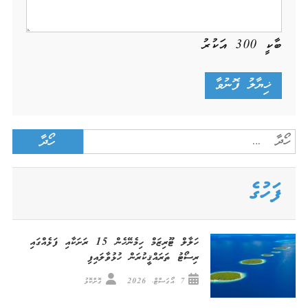
ބާކީ
300
އަކުރު
Search
for:
ފަހުގެ
ހަލާލް ޓޫރިޒަމް ހިމެނޭހެން 15 ރަށަކާއި ފަޅެއްގައި
ރިސޯޓު ތަރައްޤީކުރަން ހުޅުވާލައިފި
7 އޯގަސްޓް، 2026
ގޮށްކޮޅު