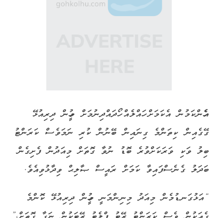
އެހެންކަމުން އެކަމަށް ހައްލެއް ހޯދައްދިނުމަށް މީހުން ދިރިއުޅޭ
ގޭގެއިން ކިތަންމެ ގިނައިން ބޭނުން ކުރި ނަމަވެސް ކަރަންޓު
ބިލު ވަކި ވަރަކަށްވުރެ ބޮޑު ނުވާ ގޮތަށް މިއަދުން ފެށިގެން
ބަދަލު ގެނެސްފައިވާ ކަމަށް ރައީސް ޞާލިޙް ވިދާޅުވިއެވެ.
“އަޅުގަނޑުމެން މިއަދު މިނިންމަނީ މީހުން ދިރިއުޅޭ ކޮންމެ
ގެއަކުން ވެސް ކަރަންޓު ރޭޓު ފްލެޓު ރޭޓަކުން ނަގާ ގޮތަށް،”