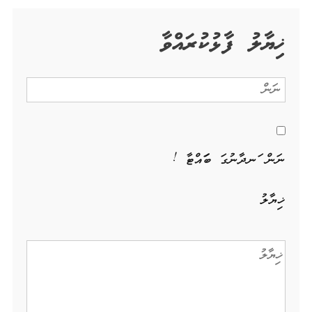
ޚިޔާލު ފާޅުކުރައްވާ
ނަން ހަނދާނުގަ ބަހައްޓާ !
ޚިޔާލު