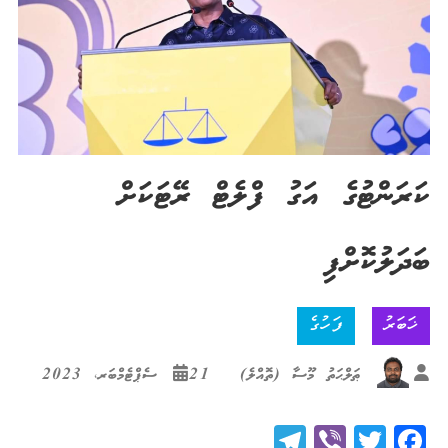
ކަރަންޓުގެ އަގު ފްލެޓް ރޭޓަކަށް
ބަދަލުކޮށްފި
ޚަބަރު
ފަހުގެ
ޠަލްޙަތު މޫސާ (ތޮއްލެ)
21 ސެޕްޓެމްބަރ، 2023
Telegram
Viber
Twitter
Facebook