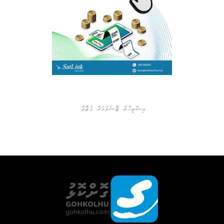
އިޝްތިހާރު ޖެއްސެވުމަށް ގުޅުއްވާ