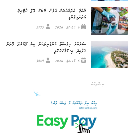
ރާއްޖެ އެތެރެކުރަން އުޅުނު 800 ވޭޕް ކާޓްރިޖް
އަތުލައިގެންފި
6 އޯގަސްޓް، 2026
ގޮށްކޮޅު
ސަރުކާރު ހިއްސާވާ ކުންފުނިތަކަށް ބިން ދޫކުރެވޭ ގޮތަށް
ގަވާއިދު އިސްލާހުކޮށްފި
6 އޯގަސްޓް، 2026
ގޮށްކޮޅު
އިޝްތިހާރު