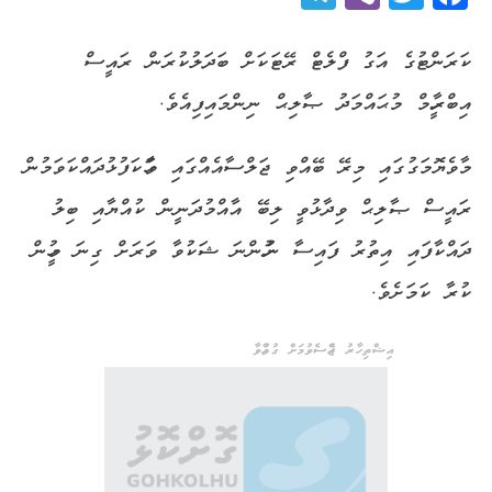
ކަރަންޓުގެ އަގު ފްލެޓް ރޭޓަކަށް ބަދަލުކުރަން ރައީސް
އިބްރާހީމް މުޙައްމަދު ޞާލިޙް ނިންމައިފިއެވެ.
މާވެޔޮމަގުގައި މިރޭ ބޭއްވި ޖަލްސާއެއްގައި ވާހަކަފުޅުދައްކަވަމުން
ރައީސް ޞާލިޙް ވިދާޅުވީ ލިބޭ އާއްމުދަނީން ކުއްޔާއި ބިލު
ދައްކާފައި އިތުރު ފައިސާ ނުހުންނަ ޝަކުވާ ވަރަށް ގިނަ މީހުން
ކުރާ ކަމަށެވެ.
އިޝްތިހާރު ޖެއްސެވުމަށް ގުޅުއްވާ