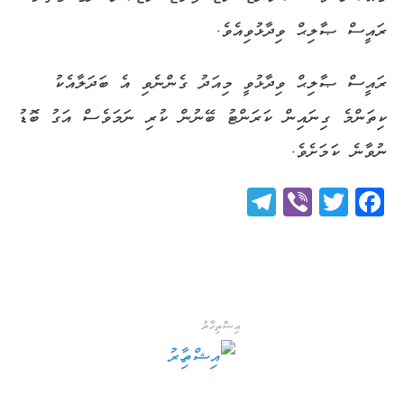
ރައީސް ޞާލިޙް ވިދާޅުވިއެވެ.
ރައީސް ޞާލިޙް ވިދާޅުވީ މިއަދު ގެންނެވި އެ ބަދަލާއެކު
ކިތަންމެ ގިނައިން ކަރަންޓު ބޭނުން ކުރި ނަމަވެސް އަގު ބޮޑު
ނުވާނެ ކަމަށެވެ.
Telegram
Viber
Twitter
Facebook
އިޝްތިހާރު