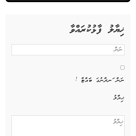
ޚިޔާލު ފާޅުކުރައްވާ
ނަން ހަނދާނުގަ ބަހައްޓާ !
ޚިޔާލު