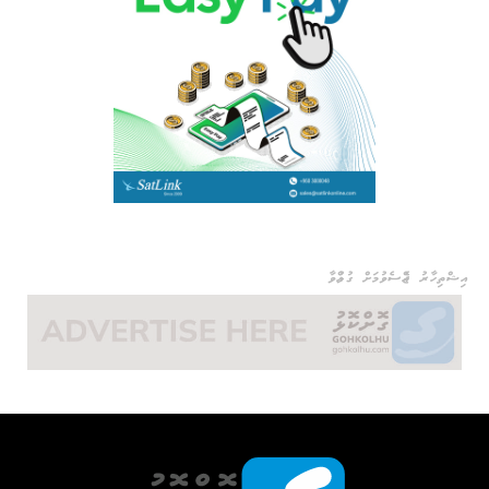
އިޝްތިހާރު ޖެއްސެވުމަށް ގުޅުއްވާ