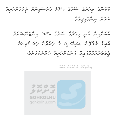
ބާބަންގެ މިއަދުގެ ސޭލްގެ %50 ފަލަސްޠީނަށް އެހީވުމަށް ހަދިޔާ
ކުރަން ނިންމައިފިއެވެ.
ބާބަންއިން ބުނީ މިއަދުގެ ސޭލްގެ %50 އިންޓަނޭޝަނަލް
އެއިޑް ކެމްޕޭން (އައިއޭސީ) ގެ ފަރާތުން ފަލަސްޠީނަށް
އެހީވުމަށް ހުޅުވާފައިވާ ފަންޑަށް ހަދިޔާ ކުރާނެކަމަށެވެ.
އިޝްތިހާރު ޖެއްސެވުމަށް ގުޅުއްވާ