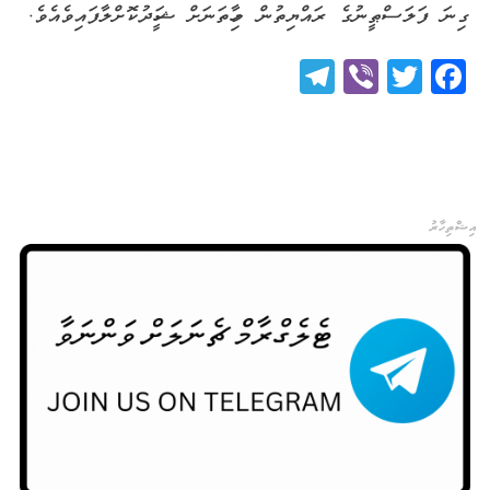
ގިނަ ފަލަސްޠީނުގެ ރައްޔިތުން މިހާތަނަށް ޝަހީދުކޮށްލާފައިވެއެވެ.
Telegram
Viber
Twitter
Facebook
އިޝްތިހާރު