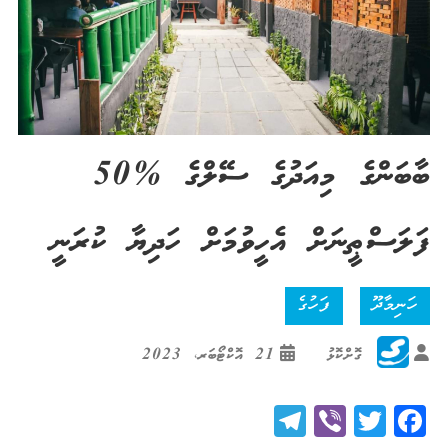
ބާބަންގެ މިއަދުގެ ސޭލްގެ %50
ފަލަސްޠީނަށް އެހީވުމަށް ހަދިޔާ ކުރަނީ
ހަނިމާދޫ
ފަހުގެ
ގޮށްކޮޅު
21 އޮކްޓޯބަރ، 2023
Telegram
Viber
Twitter
Facebook