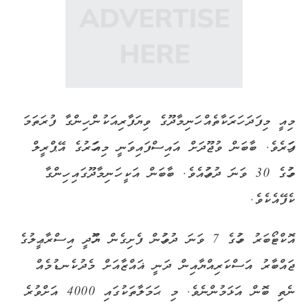
މިއީ މިފަދަ ހަރަކާތެއް ހަނިމާދޫގެ ވިޔަފާރިއަކުން ހިންގާ ފުރަތަމަ
ފަހަރެވެ. ބާބަން ވުޖޫދަށް އައިސްފައިވަނީ މިއަހަރުގެ އޭޕްރީލް
މަހުގެ 30 ވަނަ ދުވަހުއެވެ. ބާބަން އަކީ ހަނިމާދޫގައި ހިންގާ
ކެފޭއެކެވެ.
އޮކްޓޯބަރު މަހުގެ 7 ވަނަ ދުވަހުން ފެށިގެން ޔަހޫދީ އިސްރާޢީލުގެ
ޖައްބާރު އަސްކަރިއްޔާއިން ދަނީ ޣައްޒާއަށް މެދުކެނޑުމެއް
ނެތި ބޮން އަޅަމުންނެވެ. މި ޙަމަލާތަކުގައި 4000 އަށްވުރެ