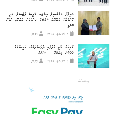
6 އޯގަސްޓް، 2026
ގޮށްކޮޅު
ހަނިމާދޫ ކައުންސިލް އިންޓަރ އޮފީސް ފުޓްސަލް އަދި
ހޭންޑްބޯޅަ މުބާރާތް 2026 ހިންގުމަށް ބަޔަކާއި ހަވާލު
ކޮށްފި
6 އޯގަސްޓް، 2026
ގޮށްކޮޅު
ކުރިއަށް އޮތީ އުފާވެރި ދުވަސްތަކެއް، ރައީސާއެކު
ގަދަކޮށް ތިއްބަވާ – ޝުޖާޢު
6 އޯގަސްޓް، 2026
ގޮށްކޮޅު
އިޝްތިހާރު