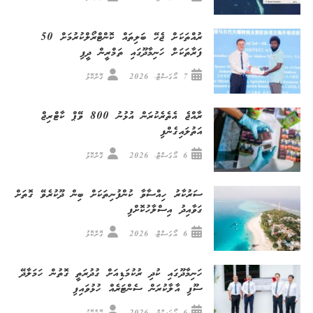
ރުއްތަކަށް ޖެހޭ ބަލިތައް ކޮންޓްރޯލްކުރުމަށް 50
ފަރާތަކަށް ހަނިމާދޫގައި ތަމްރީން ދީފި
7 އޯގަސްޓް، 2026
ގޮށްކޮޅު
ރާއްޖެ އެތެރެކުރަން އުޅުނު 800 ވޭޕް ކާޓްރިޖް
އަތުލައިގެންފި
6 އޯގަސްޓް، 2026
ގޮށްކޮޅު
ސަރުކާރު ހިއްސާވާ ކުންފުނިތަކަށް ބިން ދޫކުރެވޭ ގޮތަށް
ގަވާއިދު އިސްލާހުކޮށްފި
6 އޯގަސްޓް، 2026
ގޮށްކޮޅު
ހަނިމާދޫގައި ކުދި ރުކުމަޑިއަށް ގުދުރަތީ ގޮތުން ހަމަލާދޭ
ސޫފި އާލާކުރަން ސެންޓަރެއް ހުޅުވައިފި