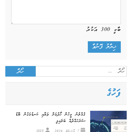
ބާކީ
300
އަކުރު
Search
for:
ފަހުގެ
ގެއްލުނު މީހުން ހޯދުމަށް ވަޔާއި ކަނޑުމަގުން ބޮޑު
ސަރަޙައްދެއް ބަލައިފި
7 އޯގަސްޓް، 2026
ގޮށްކޮޅު