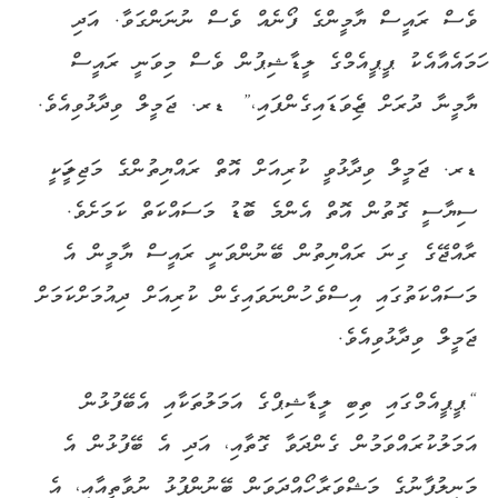
ވެސް ރައީސް ޔާމީންގެ ފޯނެއް ވެސް ނުނަންގަވާ. އަދި
ހަމައެއާއެކު ޕީޕީއެމްގެ ލީޑާޝިޕުން ވެސް މިވަނީ ރައީސް
ޔާމީނާ ދުރަށް ޖެހިވަޑައިގެންފައި،” ޑރ. ޖަމީލް ވިދާޅުވިއެވެ.
ޑރ. ޖަމީލް ވިދާޅުވީ ކުރިއަށް އޮތް ރައްޔިތުންގެ މަޖިލީހަކީ
ސިޔާސީ ގޮތުން އޮތް އެންމެ ބޮޑު މަސައްކަތް ކަމަށެވެ.
ރާއްޖޭގެ ގިނަ ރައްޔިތުން ބޭނުންވަނީ ރައީސް ޔާމީން އެ
މަސައްކަތުގައި އިސްވެ ހުންނަވައިގެން ކުރިއަށް ދިއުމަށްކަމަށް
ޖަމީލް ވިދާޅުވިއެވެ.
“ޕީޕީއެމްގައި ތިބި ލީޑާޝިޕްގެ އަމަލުތަކާއި އެބޭފުޅުން
އަމަލުކުރައްވަމުން ގެންދަވާ ގޮތާއި، އަދި އެ ބޭފުޅުން އެ
މަނިލުފާނުގެ މަޝްވަރާ ހޯއްދަވަން ބޭނުންފުޅު ނުވާތީއާއި، އެ