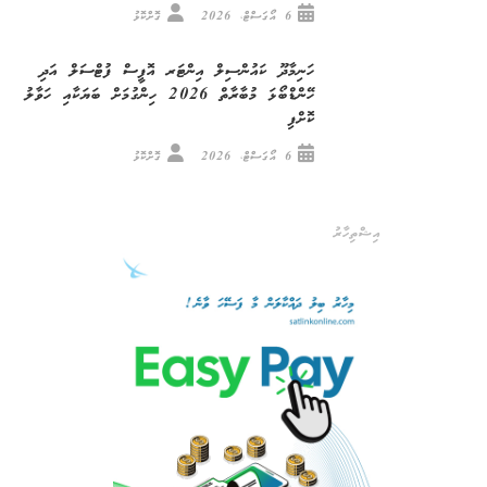
6 އޯގަސްޓް، 2026
ގޮށްކޮޅު
ހަނިމާދޫ ކައުންސިލް އިންޓަރ އޮފީސް ފުޓްސަލް އަދި
ހޭންޑްބޯޅަ މުބާރާތް 2026 ހިންގުމަށް ބަޔަކާއި ހަވާލު
ކޮށްފި
6 އޯގަސްޓް، 2026
ގޮށްކޮޅު
އިޝްތިހާރު