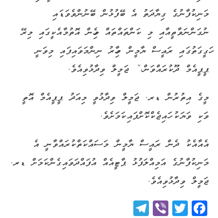
މަނިކުފާނުގެ ގިޔާދަތު އެ ބޭފުޅުން ބޭނުންވެވަޑައި
ނުގަންނަވާތީއާއި މި ކަންތައްތައް މިހެން އޮތުމާއެކީގައި މިރޭ
ހަގީގަތުގައި ރައީސް ޔާމީން މިހާރު ނިންމަވައިފައި މިވަނީ
ޕީޕީއެމް ދޫކުރައްވަން،” ޖަމީލް ވިދާޅުވިއެވެ.
މީގެ އިތުރުން ޑރ. ޖަމީލް ވިދާޅުވީ މިއަދު ޕީޕީއެމް އޮތީ
ވަކި ވަޔަކު ހައިޖެކްކޮށްފައިކަމަށެވެ.
އެއާއެކު ދެން ރައީސް ޔާމީން މަސައްކަތްކުރައްވާނީ އެ
މަނިކުފާނުގެ އަމިއްލަފުޅު ޕާޓީއެއް އުފައްދަވައިގެންކަމަށް ޑރ.
ޖަމީލް ވިދާޅުވިއެވެ.
Telegram
Viber
Twitter
Facebook