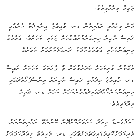
ޖަމީލް ވިދާޅުވިއެވެ.
އޭނާ ވިދާޅުވީ ރައްޔިތުން ޑރ. މުއިއްޒު އިންތިޚާބު ކުރެއްވީ
ރައީސް ޔާމީން މިނިވަންކުރެއްވުމަށް ޓަކައި ކަމަށެވެ. ގައުމުގެ
މިނިވަންކަމާއި ގައުމުގެ ހާލަތު ރަނގަޅުކުރުމަށް ކަމަށެވެ.
އެގޮތުން ވެރިކަމަށް ބަދަލުވުމަށް ފަހު ފުރަތަމަ ކަމަކަށް ރައީސް
ޑރ. މުއިއްޒު ވިދާޅުވީ ރައީސް ޔާމީނަށް އިންސާފު ހޯއްދަވައި
މިނިވަންކަން ހޯއްދަވައިދެއްވާނެކަމަށް ކަމަށް ޑރ. ޖަމީލް
ވިދާޅުވިއެވެ.
“އަޅުގަނޑު މިއަދު ކަށަވަރުކޮށްދޭން ބޭނުންވޭ ރައްޔިތުންނަށް،
ވެރިކަމަށް ހޮވިވަޑައިގަތުމަށްފަހުގައި ޑރ. މުއިއްޒު މިއަދާ ހަމައަށް