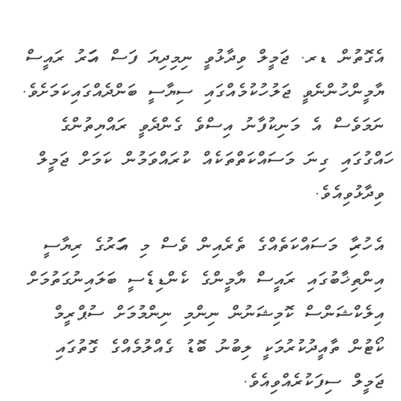
އެގޮތުން ޑރ. ޖަމީލް ވިދާޅުވީ ނިމިދިޔަ ފަސް އަހަރު ރައީސް
ޔާމީން ހުންނެވީ ޖަލު ހުކުމެއްގައި ސިޔާސީ ބަންދެއްގައިކަމަށެވެ.
ނަމަވެސް އެ މަނިކުފާނު އިސްވެ ގެންދެވީ ރައްޔިތުންގެ
ހައްގުގައި ގިނަ މަސައްކަތްތަކެއް ކުރައްވަމުން ކަމަށް ޖަމީލް
ވިދާޅުވިއެވެ.
އެ ހުރިހާ މަސައްކަތެއްގެ ތެރެއިން ވެސް މި އަހަރުގެ ރިޔާސީ
އިންތިޚާބުގައި ރައީސް ޔާމީންގެ ކެންޑިޑެސީ ބަލައިނުގަތުމަށް
އިލެކްޝަންސް ކޮމިޝަނުން ނިންމި ނިންމުމަށް ސުޕްރީމް
ކޯޓުން ތާއީދުކުރުމަކީ ލިބުނު ބޮޑު ގެއްލުމެއްގެ ގޮތުގައި
ޖަމީލް ސިފަކުރެއްވިއެވެ.