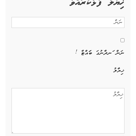
ޚިޔާލު ފާޅުކުރައްވާ
ނަން ހަނދާނުގަ ބަހައްޓާ !
ޚިޔާލު