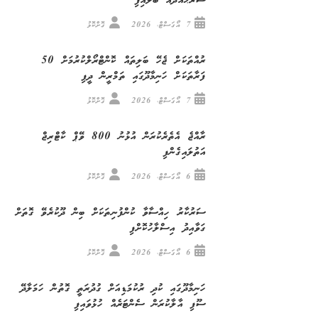
ސަރަޙައްދެއް ބަލައިފި
7 އޯގަސްޓް، 2026
ގޮށްކޮޅު
ރުއްތަކަށް ޖެހޭ ބަލިތައް ކޮންޓްރޯލްކުރުމަށް 50
ފަރާތަކަށް ހަނިމާދޫގައި ތަމްރީން ދީފި
7 އޯގަސްޓް، 2026
ގޮށްކޮޅު
ރާއްޖެ އެތެރެކުރަން އުޅުނު 800 ވޭޕް ކާޓްރިޖް
އަތުލައިގެންފި
6 އޯގަސްޓް، 2026
ގޮށްކޮޅު
ސަރުކާރު ހިއްސާވާ ކުންފުނިތަކަށް ބިން ދޫކުރެވޭ ގޮތަށް
ގަވާއިދު އިސްލާހުކޮށްފި
6 އޯގަސްޓް، 2026
ގޮށްކޮޅު
ހަނިމާދޫގައި ކުދި ރުކުމަޑިއަށް ގުދުރަތީ ގޮތުން ހަމަލާދޭ
ސޫފި އާލާކުރަން ސެންޓަރެއް ހުޅުވައިފި