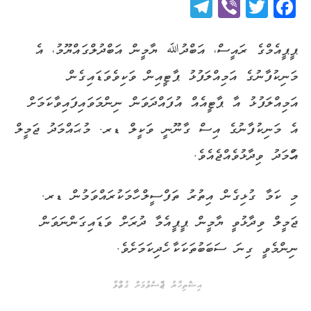
Telegram
Viber
Twitter
Facebook
ޕީޕީއެމްގެ ރައީސް، އަބްދުﷲ ޔާމީން އަބްދުލްގައްޔޫމު، އެ
މަނިކުފާނުގެ އަމިއްލަފުޅު ޕާޓީއިން ވަކިވެވަޑައިގެން
އަމިއްލަފުޅު އާ ޕާޓީއެއް އުފައްދަވަން ނިންމަވައިފައިވާކަމަށް
އެ މަނިކުފާނުގެ އިސް ގާނޫނީ ވަކީލް ޑރ. މުޙައްމަދު ޖަމީލް
އަހްމަދު ވިދާޅުވެއްޖެއެވެ.
މި ކަމާ ގުޅިގެން އިތުރު ތަފްސީލް ހާމަކުރައްވަމުން ޑރ.
ޖަމީލް ވިދާޅުވީ ޔާމީން ޕީޕީއެމާ ދުރަށް ވަޑައިގަންނަވަން
ނިންމެވީ ގިނަ ސަބަބުތަކަކާ ހެދިކަމަށެވެ.
އިޝްތިހާރު ޖެއްސެވުމަށް ގުޅުއްވާ