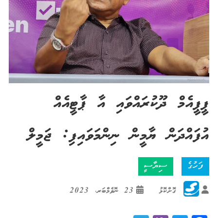
ޕީޕީއެމް ދޫކުރައްވައި އާ ޕާޓީއެއް
އުފައްދަން ޔާމީން ނިންމަވައިފި: ޖަމީލް
ފަހުގެ
ސިޔާސީ
ގޮށްކޮޅު
23 ނޮވެމްބަރ، 2023