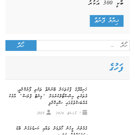
ބާކީ
300
އަކުރު
Search
for:
ފަހުގެ
ހަނިމާދޫގެ ޕާކުތަކަށް ބޭނުންވާ ތަކެތި ފޯރުކޮށްދީ،
އެތަކެތި އިންސްޓޯލްކުރުމަށް “މިނެޓް ޕްލަސް” އާއެކު
އެއްބަސްވުމުގައި ސޮއިކޮށްފި
7 އޯގަސްޓް، 2026
ގޮށްކޮޅު
ގެއްލުނު މީހުން ހޯދުމަށް ވަޔާއި ކަނޑުމަގުން ބޮޑު