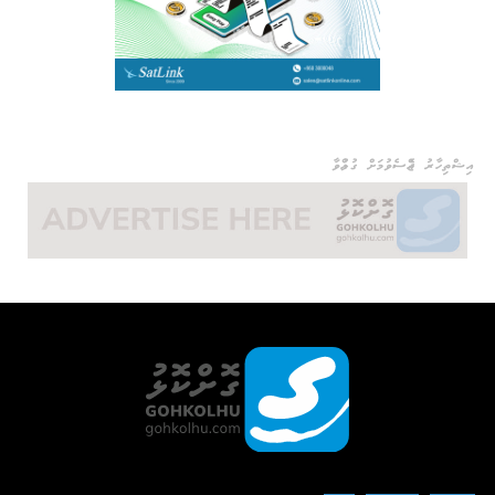
އިޝްތިހާރު ޖެއްސެވުމަށް ގުޅުއްވާ