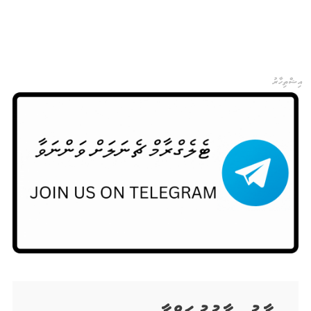
އިޝްތިހާރު