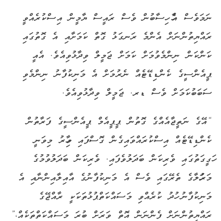
ނަމަވެސް އެހާ ހިސާބުން ވެސް ރައީސް ޔާމީން އިސްކުރެއްވީ
ރައްޔިތުންނަށް އެންމެ ރަނގަޅު ގޮތް ކަމަށާއި އެ ގޮތުގައި
ކަންކަން ނިންމެވުމަށް ކަމަށް ޖަމީލް ވިދާޅުވިއެވެ. އެއީ
ޕީއެންސީގެ ކެންޑިޑޭޓެއް ނެރުމަށް އެ މަނިކުފާނު ނިންމެވި
ސަބަބުކަމަށް ވެސް ޑރ. ޖަމީލް ވިދާޅުވިއެވެ.
“އޭގެ ނަތީޖާއެއްގެ ގޮތުން ޕީޕީއެމް ޕީއެންސީގެ ފަރާތުން
ކެންޑިޑޭޓެއް އިސްކުރައްވައިގެން ގޮސްފައި މިހާރު މިވަނީ
ހަގީގަތުގައި ވެރިކަން ބަދަލުވެފައި. ވެރިކަން ބަދަލުވުމުގެ
މަރުހަލާގެ ތެރޭގައި ވެސް އެ މަނިކުފާނުގެ އާއިލާއިންނާއި އެ
މަނިކުފާނު ހުދު ކުރެއްވި މަސައްކަތްޕުޅުތަކަކީ ރާއްޖޭގެ
ރައްޔިތުންނަށް ފެންނަން އޮތް ވަރަށް ބުރަ މަސައްކަތްތަކެއް،”