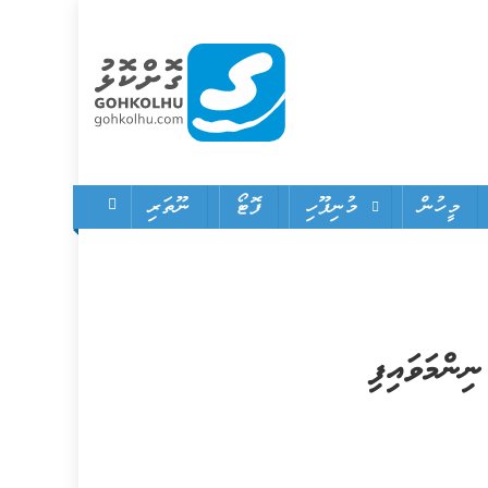
Gohkolhu
Dhamaa Geney Gohkolhu
މީހުން
މުނިފޫހި
ފޮޓޯ
ނޫތަރި
ންމަވައިފި