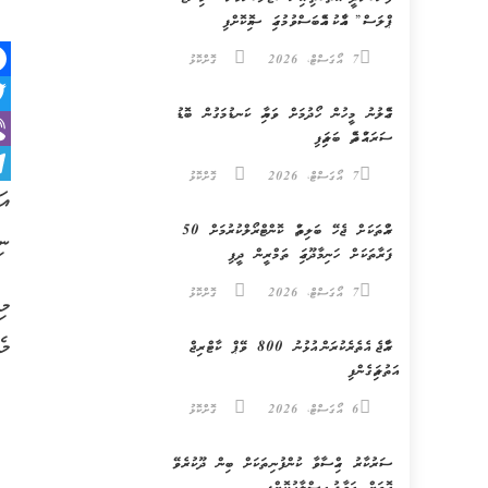
ޕްލަސް” އާއެކު އެއްބަސްވުމުގައި ސޮއިކޮށްފި
7 އޯގަސްޓް، 2026
ގޮށްކޮޅު
k
ގެއްލުނު މީހުން ހޯދުމަށް ވަޔާއި ކަނޑުމަގުން ބޮޑު
er
ސަރަޙައްދެއް ބަލައިފި
er
7 އޯގަސްޓް، 2026
ގޮށްކޮޅު
m
ރުއްތަކަށް ޖެހޭ ބަލިތައް ކޮންޓްރޯލްކުރުމަށް 50
ނި
ފަރާތަކަށް ހަނިމާދޫގައި ތަމްރީން ދީފި
7 އޯގަސްޓް، 2026
ގޮށްކޮޅު
މެ
ރާއްޖެ އެތެރެކުރަން އުޅުނު 800 ވޭޕް ކާޓްރިޖް
އަތުލައިގެންފި
6 އޯގަސްޓް، 2026
ގޮށްކޮޅު
ސަރުކާރު ހިއްސާވާ ކުންފުނިތަކަށް ބިން ދޫކުރެވޭ