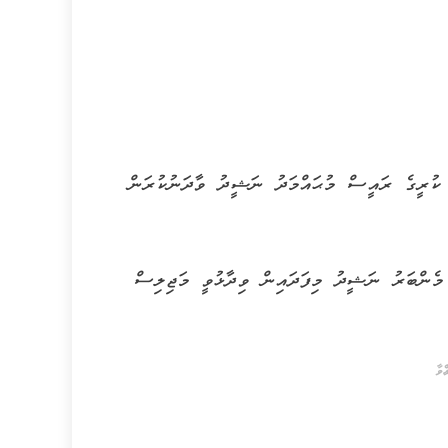
ިންތިޚާބުގައި ކުރީގެ ރައީސް މުޙައްމަދު ނަޝީދު ވާދަނުކުރަން
ު ދާއިރާގެ މެންބަރު ނަޝީދު މިފަދައިން ވިދާޅުވީ މަޖިލިސް
ްވާ