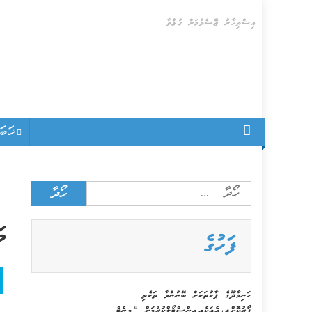
Skip
އިޝްތިހާރު ޖެއްސެވުމަށް ގުޅުއްވާ
to
content
ޚަބ
Search
for:
މ
ފަހުގެ
ހަނިމާދޫގެ ޕާކުތަކަށް ބޭނުންވާ ތަކެތި
ފޯރުކޮށްދީ، އެތަކެތި އިންސްޓޯލްކުރުމަށް “މިނެޓް