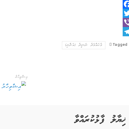
Faceboo
Twitt
Vib
Telegra
Tagged
މުހައްމަދު ނަޝީދު (އަންނި)
އިޝްތިހާރު
ޚިޔާލު ފާޅުކުރައްވާ