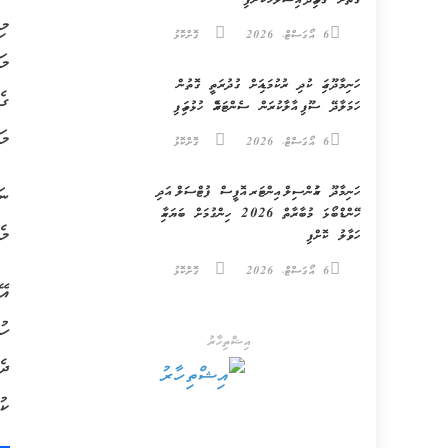
ގޮތަށް ގަވާއިދު އިސްލާހުކޮށްފި
މި
6 އޯގަސްޓް، 2026
ގޮށްކޮޅު
މަ
ހަނިމާދޫގައި ކުދި ރުކުމަޑިއަށް ގުދުރަތީ ގޮތުން
ގެ
ހަމަލާދޭ ސޫފި އާލާކުރަން ސެންޓަރެއް ހުޅުވައިފި
މަ
6 އޯގަސްޓް، 2026
ގޮށްކޮޅު
ހަނިމާދޫ ކައުންސިލް އިންޓަރ އޮފީސް ފުޓްސަލް އަދި
ހޭންޑްބޯޅަ މުބާރާތް 2026 ހިންގުމަށް ބަޔަކާއި
މެ
ހަވާލު ކޮށްފި
6 އޯގަސްޓް، 2026
ގޮށްކޮޅު
ހު
އިޝްތިހާރު
ކު