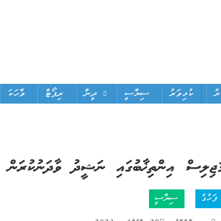
ަރު
ކުޅިވަރު
ސިޔާސީ
ދީން
ރިޕޯޓް
ވާހަކަ
ަޖިލިސް އިންތިޚާބުގައި ނަޝީދު ވާދަނުކުރަން ނި
ފަހުގެ
ސިޔާސީ