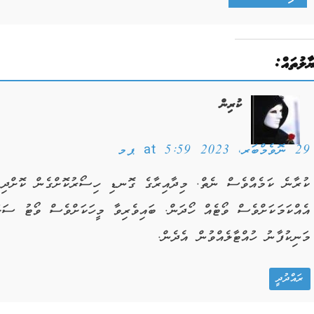
ޔާލުތައް:
ކުރިން
29 ނޮވެމްބަރ، 2023 at 5:59 ޕމ
ކުރާނެ ކަމެއްވެސް ނެތް. މިދާއިރާގެ ގޮނޑި ހިސޯރުކޮށްގެން ކޮށްދިނ
އެއްކަމަކަށްވެސް ވޯޓެއް ހޯދަން. ބައިވެރިވާ މީހަކަށްވެސް ވޯޓު ސަލ
މަނިކުފާނު ހުއްޓާލެއްވުން އެދެން.
ރައްދުދީ