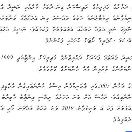
 ދައުރުގެ މަޖިލީހުގެ ރައީސްކަން ގިނަ ދުވަހު ކުރެއްވި ނަޝީދު އެ 
ނިކުފާނުގެ އިތުބާރުނެތް ކަމުގެ މައްސަލަ ގިނަ އަދަދެއްގެ މެންބަރު
ންދިޔަ ނުދީ އެތައް ހުރަހެއް އެޅުއްވުމަށް ފަހުގައެވެ. ނަޝީދު އެޅުއ
އްސަލަ ސުޕްރީމް ކޯޓަށް ހުށަހެޅި ފަހުންނެވެ.
ނަ
ންބަރުންގެ ތެރެއިން އެއް މެންބަރުގެ ގޮތުގައެވެ.
އޭގެ ފަހުން 2005ގައި އެމަނިކުފާނު އިސްވެ ހުންނަވައިގެން އ
ންނެވިއެވެ. ދެހާސް އަށް ވަނަ އަހަރުގެ ރިޔާސީ އިންތިޚާބު ކާމިޔާބު
ދެއްވުމަށް ފަހު އެ މަނިކުފާނު 2019 ވަނަ އަހަރު
ރެއްވިއެވެ.