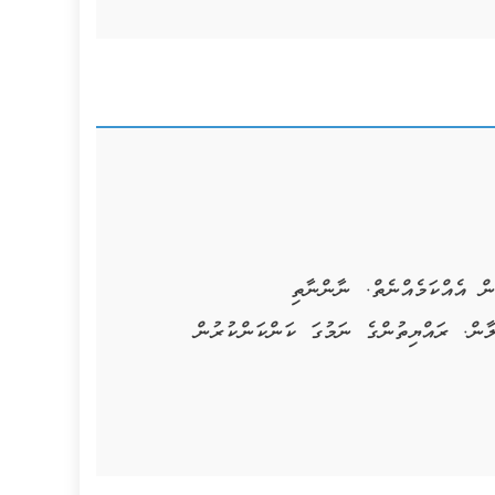
ް އެއްކަމެއްނެތް. ނާންނާތި
ާން. ރައްޔިތުންގެ ނަމުގަ ކަންކަންކުރުން