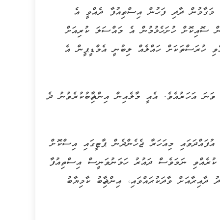
މަގާމުން ދާދި ފަހުން އިސްތިއުފާ ދެއްވީ އެ
ން ސޮއިކޮށް ހުށަހެޅުމުން އެ މައްސަލަ ކުރިއަށް
ްވި ހުރަސްތަކަށް ހައްލެއް ލިބުނީ އެމްޑީޕީން އެ
ޝީދު ފުރަތަމަ ފަހަރަށް ރައްޔިތުންގެ މަޖިލީހަށް އިންތިޚާބުވީ 1999 ވަނަ އަހަރުއެވެ. އެއީ މާލެއިން އިންތިޚާބުކުރެވުނު ދެ
ެމްޑީޕީ އުފައްދަވައި މިއަހަރާ ޖެހެންދެން ޕާޓީގައި އިސްކޮށް
 ކުރެއްވި ނަމަވެސް ދައުރު ހަމަނުވަނީސް އިސްތިއުފާ
 މައްޗަން ގޯޅި މެދު ދާއިރާއަށް ވާދަކުރައްވައި، އިންތިޚާބު ކާމިޔާބު