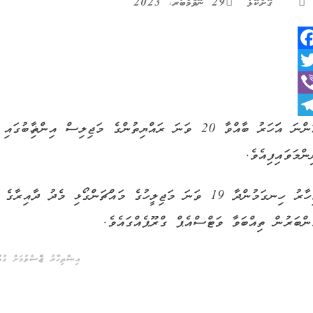
ގޮށްކޮޅު
29 ނޮވެމްބަރ، 2023
Faceboo
Twitt
Vib
Telegra
އަންނަ އަަހަރު ބާއްވާ 20 ވަނަ ރައްޔިތުންގެ މަޖިލިސް އ
ންމަވައިފިއެވެ.
މިހާރު ހިނގަމުންދާ 19 ވަނަ މަޖިލީހުގެ މައްޗަންގޯޅި މެދ
ންބަރުން ތިއްބަވާ ވަޓްސްއެޕް ގްރޫޕެއްގައެވެ.
އިޝްތިހާރު ޖެއްސެވުމަށް ގުޅުއ