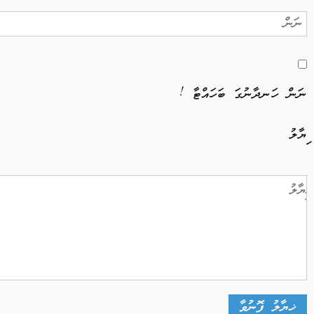
ނަން ހަނދާނުގަ ބަހައްޓާ !
ޚިޔާލު