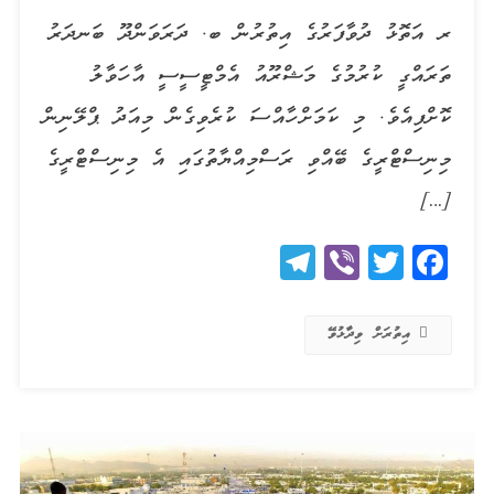
ރ އަތޮޅު ދުވާފަރުގެ އިތުރުން ބ. ދަރަވަންދޫ ބަނދަރު
ތަރައްގީ ކުރުމުގެ މަޝްރޫއު އެމްޓީސީސީ އާ ހަވާލު
ކޮށްފިއެވެ. މި ކަމަށް ހާއްސަ ކުރެވިގެން މިއަދު ޕްލޭނިން
މިނިސްޓްރީގެ ބޭއްވި ރަސްމިއްޔާތުގައި އެ މިނިސްޓްރީގެ
[…]
Telegram
Viber
Twitter
Facebook
އިތުރަށް ވިދާޅުވޭ