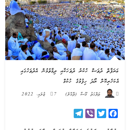
ޢަރަފާތް ދުވަސް ހުކުރު ދުވަހަކާއި ދިމާވުމުން އެދުވަހުގައި
އެކަހެރިކޮށް ރޯދަ ހިފުމުގެ ހުކުމް
ޠަލްޙަތު މޫސާ (ތޮއްލެ)
7 ޖުލައި، 2022
Telegram
Viber
Twitter
Facebook