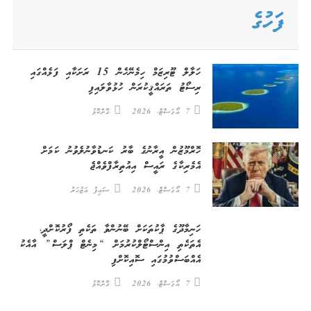
ފަހުގެ
ހަލާލް ޓޫރިޒަމް ހިމެނޭހެން 15 ރަށަކާއި ފަޅެއްގައި
ރިސޯޓު ތަރައްޤީކުރަން ހުޅުވާލައިފި
7 އޯގަސްޓް، 2026
ގޮށްކޮޅު
ހޮރްމޫޒުން އީރާނުގެ ބާރު ކަނޑުވާނުލެވުނު ކަމަށް
އެމެރިކާގެ ރައީސް އިއުތިރާފްވެއްޖެ
7 އޯގަސްޓް، 2026
ސައިފު އަޒުހަރު
ހަނިމާދޫގެ ޕާކުތަކަށް ބޭނުންވާ ތަކެތި ފޯރުކޮށްދީ،
އެތަކެތި އިންސްޓޯލްކުރުމަށް “މިނެޓް ޕްލަސް” އާއެކު
އެއްބަސްވުމުގައި ސޮއިކޮށްފި
7 އޯގަސްޓް، 2026
ގޮށްކޮޅު