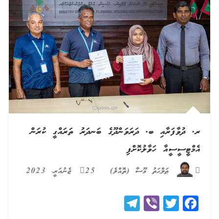
ރ. ދުވާފަރާއި ބ. ދަރަވަންދޫގެ ބަނދަރު ތަރައްގީ ކުރަން
އެމްޓީސީސީއާ ހަވާލުކޮށްފި
ޠަލްޙަތު މޫސާ (ތޮއްލެ)
25 ޖެނުއަރީ، 2023
Telegram
Viber
Twitter
Facebook