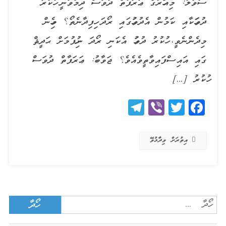
ސުވާލު: މިއަހަރުގެ ޢަރަފާތް ދުވަސް ދިމާވަނީ ހުކުރު
ދުވަހަކާއި ކަމުން އެދުވަހުގައި ރޯދަ ހިފިދާނެތޯ؟ މިހެން
މިދެންނެވީ، ހުކުރު ދުވަހު އެކަނި ރޯދަ ނުހިފުމަށް ޙަދީޘް
ގައި އައިސްފައިވާތީވެއެވެ؟ ޖަވާބު: ޢަރަފާތް ދުވަސް
ހުކުރު […]
Telegram
Viber
Twitter
Facebook
އިތުރަށް ވިދާޅުވޭ
Search
for: