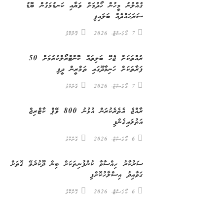
ގެއްލުނު މީހުން ހޯދުމަށް ވަޔާއި ކަނޑުމަގުން ބޮޑު
ސަރަޙައްދެއް ބަލައިފި
7 އޯގަސްޓް، 2026
ގޮށްކޮޅު
ރުއްތަކަށް ޖެހޭ ބަލިތައް ކޮންޓްރޯލްކުރުމަށް 50
ފަރާތަކަށް ހަނިމާދޫގައި ތަމްރީން ދީފި
7 އޯގަސްޓް، 2026
ގޮށްކޮޅު
ރާއްޖެ އެތެރެކުރަން އުޅުނު 800 ވޭޕް ކާޓްރިޖް
އަތުލައިގެންފި
6 އޯގަސްޓް، 2026
ގޮށްކޮޅު
ސަރުކާރު ހިއްސާވާ ކުންފުނިތަކަށް ބިން ދޫކުރެވޭ ގޮތަށް
ގަވާއިދު އިސްލާހުކޮށްފި
6 އޯގަސްޓް، 2026
ގޮށްކޮޅު