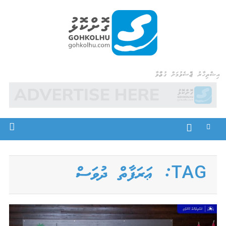
Ski
t
conten
Gohkolhu
Dhamaa Geney Gohkolhu
އިޝްތިހާރު ޖެއްސެވުމަށް ގުޅުއްވާ
TAG:
ޢަރަފާތް ދުވަސް