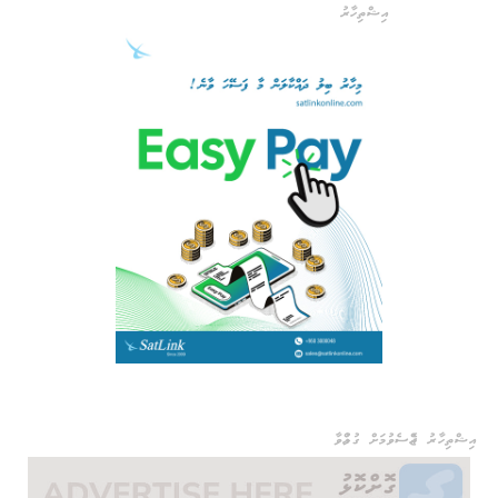
އިޝްތިހާރު
އިޝްތިހާރު ޖެއްސެވުމަށް ގުޅުއްވާ