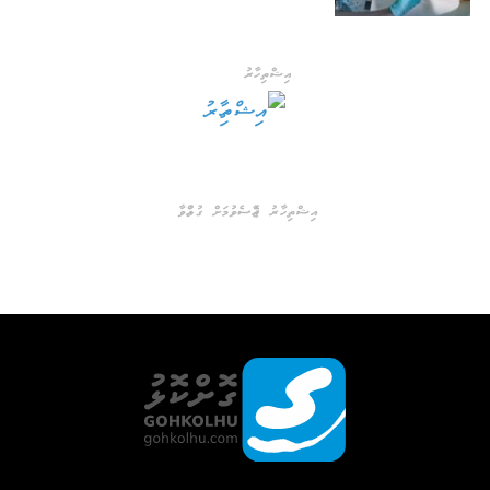
އިޝްތިހާރު
އިޝްތިހާރު ޖެއްސެވުމަށް ގުޅުއްވާ