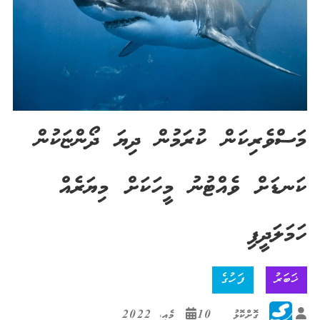
މަސްވެރިކަން ކުރަމުން ދިޔަ ދޯންޏަކުން
ކަނޑަށް ވެއްޓުނު މީހަކަށް މިޔަރެއް
ހަމަލަދީފި
ޚަބަރު
ފަހުގެ
ގޮށްކޮޅު
10 މެއި، 2022