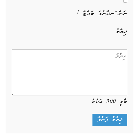
ނަން ހަނދާނުގަ ބަހައްޓާ !
ޚިޔާލު
ބާކީ
300
އަކުރު