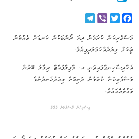
Telegram
Viber
Twitter
Facebook
މަސްވެރިކަން ކުރަމުން ދިޔަ ދޯންޏަކުން ކަނޑަށް ވެއްޓުނު
މީހަކަށް މިޔަރެއް ހަމަލަދީފިއެވެ.
އެ ހާދިސާ ހިނގާފައިވަނީ ޅ. މާފިލާފުއްޓާ ދިމާލު ބޭރުން
މަސްވެރިކަން ކުރަމުން ދަނިކޮށް މިއަދު ހެނދުނުގެ
ވަގުތެއްގައެވެ.
އިޝްތިހާރު ޖެއްސެވުމަށް ގުޅުއްވާ