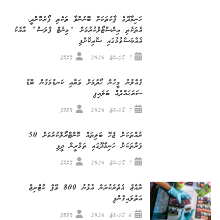
ހަނިމާދޫގެ ޕާކުތަކަށް ބޭނުންވާ ތަކެތި ފޯރުކޮށްދީ،
އެތަކެތި އިންސްޓޯލްކުރުމަށް “މިނެޓް ޕްލަސް” އާއެކު
އެއްބަސްވުމުގައި ސޮއިކޮށްފި
7 އޯގަސްޓް، 2026
ގޮށްކޮޅު
ގެއްލުނު މީހުން ހޯދުމަށް ވަޔާއި ކަނޑުމަގުން ބޮޑު
ސަރަޙައްދެއް ބަލައިފި
7 އޯގަސްޓް، 2026
ގޮށްކޮޅު
ރުއްތަކަށް ޖެހޭ ބަލިތައް ކޮންޓްރޯލްކުރުމަށް 50
ފަރާތަކަށް ހަނިމާދޫގައި ތަމްރީން ދީފި
7 އޯގަސްޓް، 2026
ގޮށްކޮޅު
ރާއްޖެ އެތެރެކުރަން އުޅުނު 800 ވޭޕް ކާޓްރިޖް
އަތުލައިގެންފި
6 އޯގަސްޓް، 2026
ގޮށްކޮޅު