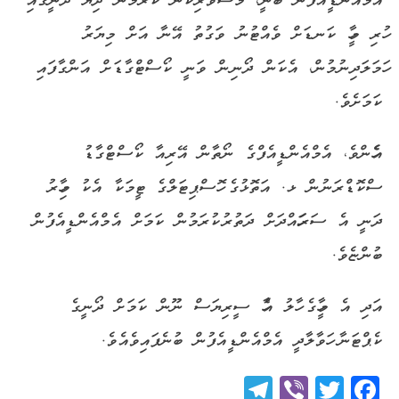
އެމްއެންޑީއެފުން ބުނީ، މަސްވެރިކަން ކުރަމުން ދިޔަ ދޯނީގައި
ހުރި މީހާ ކަނޑަށް ވެއްޓުނު ވަގުތު އޭނާ އަށް މިޔަރު
ހަމަލަދިނުމުން، އެކަން ދޯނިން ވަނީ ކޯސްޓްގާޑަށް އަންގާފައި
ކަމަށެވެ.
އެހެންވެ، އެމްއެންޑީއެފްގެ ނޯތާން އޭރިއާ ކޯސްޓްގާޑު
ސްކޮޑްރަނުން ޅ. އަތޮޅުގެ ހޮސްޕިޓަލްގެ ޓީމަކާ އެކު މިހާރު
ދަނީ އެ ސަރަހައްދަށް ދަތުރުކުރަމުން ކަމަށް އެމްއެންޑީއެފުން
ބުންޏެވެ.
އަދި އެ މީހާގެ ހާލު އެހާ ސީރިޔަސް ނޫން ކަމަށް ދޯނީގެ
ކެޕްޓަނާ ހަވާލާދީ އެމްއެންޑީއެފުން ބުނެފައިވެއެވެ.
Telegram
Viber
Twitter
Facebook