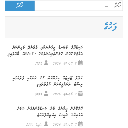
Search
for:
ފަހުގެ
ހަނިމާދޫގެ މާބަނޑު މީހުންނަށާއި ގާތުންދޭ މައިންނަށް
އަމާޒުކޮށްގެން ހޭލުންތެރިކުރުވުމުގެ ސެޝަނެއް ބާއްވައިފި
8 އޯގަސްޓް، 2026
ގޮށްކޮޅު
ހަލާލް ޓޫރިޒަމް ހިމެނޭހެން 15 ރަށަކާއި ފަޅެއްގައި
ރިސޯޓު ތަރައްޤީކުރަން ހުޅުވާލައިފި
7 އޯގަސްޓް، 2026
ގޮށްކޮޅު
ހޮރްމޫޒުން އީރާނުގެ ބާރު ކަނޑުވާނުލެވުނު ކަމަށް
އެމެރިކާގެ ރައީސް އިއުތިރާފްވެއްޖެ
7 އޯގަސްޓް، 2026
ސައިފު އަޒުހަރު