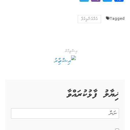
Tagged
އެމްއެންޑީއެފް
އިޝްތިހާރު
ޚިޔާލު ފާޅުކުރައްވާ