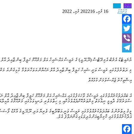
ޚަބަރު
ފަހުގެ
ގޮށްކޮޅު
16 މެއި، 2022
16 މެއި، 2022
Facebook
Twitter
Viber
Telegram
ޔުނައިޓެޑް އެރެބް އެމިރޭޓްސް (ޔޫ.އޭ.އީ) ގެ ރައީސް އައްޝައިޚު އަލް މަރްޙޫމް ޚަލީފާ ބިން ޒާއިދު އާލް ނ
މި ދަތުރުފުޅުގައި ރައީސް ވަނީ ޝައިޚު ޚަލީފާ ބިން ޒާއިދު އާލް ނަހްޔާން އަވަހާރަވުމާ ގުޅިގެން އެ މަރްޙ
އިޝްތިހާރު ޖެއްސެވުމަށް ގުޅުއްވާ
އެ ބައްދަލުކުރެއްވުމުގައި ރައީސްގެ ވާހަކަފުޅުގައި އައްޝައިޚު އަލް މަރްޙޫމް ޚަލީފާ ބިން ޒާއިދު އާލް ނަ
ސުވަރުގޭގެ ދާއިމީ ނިޢުމަތް މިންވަރުކޮށްދެއްވުމަށާއި މި ހިތާމަވެރި ދަނޑިވަޅުގައި މަރްޙޫމްގެ ޢާއިލާއަށ
މީގެ އިތުރުން އެ ބައްދަލުކުރެއްވުމުގައި ރައީސް ވަނީ އަބޫދާބީގެ ވެރިޔާ އަދި ޔޫ.އޭ.އީގެ އާމްޑް ފޯސަސް
އަދާކުރެއްވުމުގައި ކާމިޔާބީއަށް އެދިވަޑައިގަންނަވާފަ އެވެ.