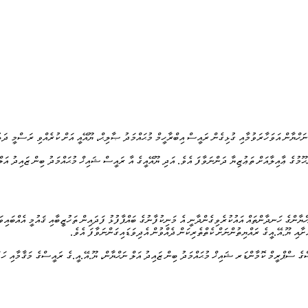
ަހްޔާން އަވަހާރަވުމާއި ގުޅިގެން ރައީސް އިބްރާހީމް މުޙައްމަދު ޞާލިޙް، ޔޫއޭއީ އަށް ކުރެއްވި ރަސްމީ ދަތު
ޫމުގެ ޢާއިލާއަށް ތަޢުޒިޔާ ދަންނަވާފަ އެވެ. އަދި ޔޫއޭއީގެ އާ ރައީސް ޝައިޚް މުޙައްމަދު ބިން ޒައިދު އަލް
ހްޔާންގެ ހަނދާންތައް އައުކުރެވިގެންދާނީ އެ މަނިކުފާނުގެ ބައްޕާފުޅު ފަދައިން ތަހުޒީބާއި ޤައުމީ އެއްބައި
ާއި ޔޫ.އޭ.އީގެ ރައްޔިތުންނަށް ކެތްތެރިކަން ދެއްވުން އެދިވަޑައިގަންނަވާފަ އެވެ.
ގެ ސްޕްރީމް ކޮމާންޑަރ ޝައިޚް މުޙައްމަދު ބިން ޒައިދު އަލް ނަޙްޔާން، ޔޫ.އޭ.އީ.ގެ ރައީސްގެ މަޤާމާއި ހަވާ