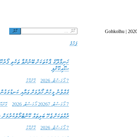
Search
Gohkolhu | 2020
for:
ފަހުގެ
ހަނިމާދޫގެ ޕާކުތަކަށް ބޭނުންވާ ތަކެތި ފޯރު
ސޮއިކޮށްފި
7 އޯގަސްޓް، 2026
ގޮށްކޮޅު
ގެއްލުނު މީހުން ހޯދުމަށް ވަޔާއި ކަނޑުމަގުން
7 އޯގަސްޓް، 2026
7 އޯގަސްޓް، 2026
ގޮށްކޮ
ރުއްތަކަށް ޖެހޭ ބަލިތައް ކޮންޓްރޯލްކުރުމަށް 50 ފަރާތަކަށް ހަނިމާދޫގައި ތަމްރީން ދީފި
7 އޯގަސްޓް، 2026
ގޮށްކޮޅު