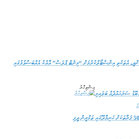
ކޮށްދީ، އެތަކެތި އިންސްޓޯލްކުރުމަށް “މިނެޓް ޕްލަސް” އާއެކު އެއްބަސްވުމުގައި
އިޝްތިހާރު
 ބޮޑު ސަރަޙައްދެއް ބަލައިފި
ޅު