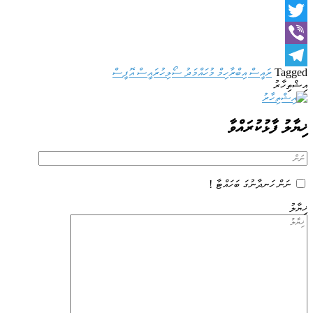
Facebook
Twitter
Viber
Tagged
ރައީސް އިބްރާހިމް މުހައްމަދު ސޯލިހު
ރައީސް އޮފީސް
Telegram
އިޝްތިހާރު
ޚިޔާލު ފާޅުކުރައްވާ
ނަން ހަނދާނުގަ ބަހައްޓާ !
ޚިޔާލު