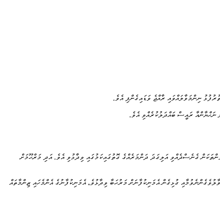
ރުފުޅު ނިންމަވާލައްވައި ރާއްޖެ ވަޑައިގެންފި އެވެ.
 ނަޙްޔާންއާ ރައީސް ބައްދަލުކުރެއްވި އެވެ.
ވަންތަކަން ގެނެސްދެއްވި އަލިގަދަ ދަންމަރެއްގެ ގޮތުގައިކަމުގައި ވިދާޅުވި އެވެ. އަދި މަރްޙޫމަށް
ލުވެގެންނެވުމާއި ގުޅިގެން އެމަނިކުފާނަށް މަރުޙަބާ ވިދާޅުވެ، އެމަނިކުފާނުގެ އެންމެހައި ޒިންމާތައް