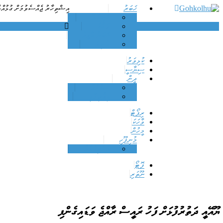
Skip
ޚަބަރު
އިޝްތިހާރު ޖެއްސެވުމަށް ގުޅުއްވ
to
ހަނިމާދޫ
Dhamaa Geney Gohkolhu
Gohkolhu
content
ފަހުގެ
ޚަބަރު ޢާޖިލް
ދުނިޔެ
ކުޅިވަރު
ސިޔާސީ
ދީން
ޞިއްހަތު
އިޖުތިމާޢީ
ރިޕޯޓް
ވާހަކަ
މީހުން
މުނިފޫހި
އަދަބިއްޔާތު
ފޮޓޯ
ނޫތަރި
ޔޫއޭއީ ދަތުރުފުޅަށް ފަހު ރައީސް ރާއްޖެ ވަޑައިގެންފި