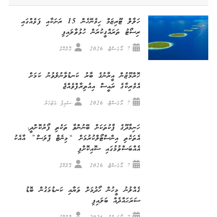
ހަލާލް ޓޫރިޒަމް ހިމެނޭހެން 15 ރަށަކާއި ފަޅެއްގައި
ރިސޯޓު ތަރައްޤީކުރަން ހުޅުވާލައިފި
7 އޯގަސްޓް، 2026
ގޮށްކޮޅު
ހޮރްމޫޒުން އީރާނުގެ ބާރު ކަނޑުވާނުލެވުނު ކަމަށް
އެމެރިކާގެ ރައީސް އިއުތިރާފްވެއްޖެ
7 އޯގަސްޓް، 2026
ސައިފު އަޒުހަރު
ހަނިމާދޫގެ ޕާކުތަކަށް ބޭނުންވާ ތަކެތި ފޯރުކޮށްދީ،
އެތަކެތި އިންސްޓޯލްކުރުމަށް “މިނެޓް ޕްލަސް” އާއެކު
އެއްބަސްވުމުގައި ސޮއިކޮށްފި
7 އޯގަސްޓް، 2026
ގޮށްކޮޅު
ގެއްލުނު މީހުން ހޯދުމަށް ވަޔާއި ކަނޑުމަގުން ބޮޑު
ސަރަޙައްދެއް ބަލައިފި