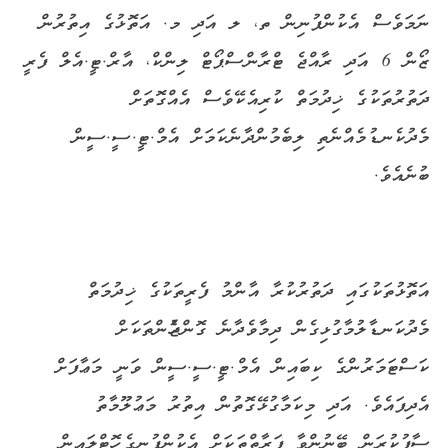
ނަމަވެސް އެކުންފުނިން ތ، ލ އަދި މ. އަތޮޅުގެ އިތުރުން
ޒޯން 6 އަދި ރާއްޖެ ޓްރާންސްޕޯޓް ލިންކް، އާރް.ޓީ.އެލް ފެރީ
ދަތުރުތަކުގެ ޚިދުމަތް ކުރިއެކޭވެސް އެއްގޮތަށް
މެދުކެނޑުމެއްނެތި ލިބެމުންދާނެކަމަށް އެމް.ޓީ.ސީ.ސީން
ބުނެއެވެ.
އަތޮޅުތަކުގައި ދަތުރުކުރާ އާންމު ފެރީތަކުގެ ޚިދުމަތް
މެދުކަނޑާލުމާގުޅިގެން ދިމާވެދާނެ ގޮންޖެހުންތަކަށް
ކަސްޓަމަރުންގެ ކިބައިން އެމް.ޓީ.ސީ.ސީން ވަނީ މަޢާފަށް
އެދިފައެވެ. އަދި މިކަމާގުޅޭގޮތުން އިތުރު މަޢުލޫމާތު
ސާފުކުރަން ބޭނުންވާ ފަރާތްތަކަށް އެކުންފުނީގެ ހޮޓްލައިން