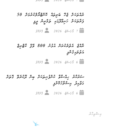
7 އޯގަސްޓް، 2026
ގޮށްކޮޅު
ރުއްތަކަށް ޖެހޭ ބަލިތައް ކޮންޓްރޯލްކުރުމަށް 50
ފަރާތަކަށް ހަނިމާދޫގައި ތަމްރީން ދީފި
7 އޯގަސްޓް، 2026
ގޮށްކޮޅު
ރާއްޖެ އެތެރެކުރަން އުޅުނު 800 ވޭޕް ކާޓްރިޖް
އަތުލައިގެންފި
6 އޯގަސްޓް، 2026
ގޮށްކޮޅު
ސަރުކާރު ހިއްސާވާ ކުންފުނިތަކަށް ބިން ދޫކުރެވޭ ގޮތަށް
ގަވާއިދު އިސްލާހުކޮށްފި
6 އޯގަސްޓް، 2026
ގޮށްކޮޅު
އިޝްތިހާރު