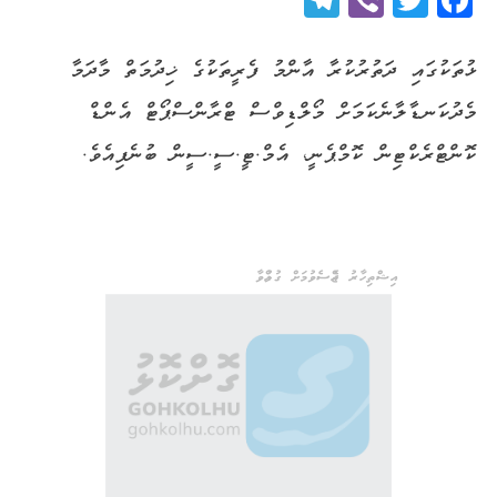
ޅުތަކުގައި ދަތުރުކުރާ އާންމު ފެރީތަކުގެ ޚިދުމަތް މާދަމާ
މެދުކަނޑާލާނެކަމަށް މޯލްޑިވްސް ޓްރާންސްޕޯޓް އެންޑް
ކޮންޓްރެކްޓިން ކޮމްޕެނީ، އެމް.ޓީ.ސީ.ސީން ބުނެފިއެވެ.
އިޝްތިހާރު ޖެއްސެވުމަށް ގުޅުއްވާ