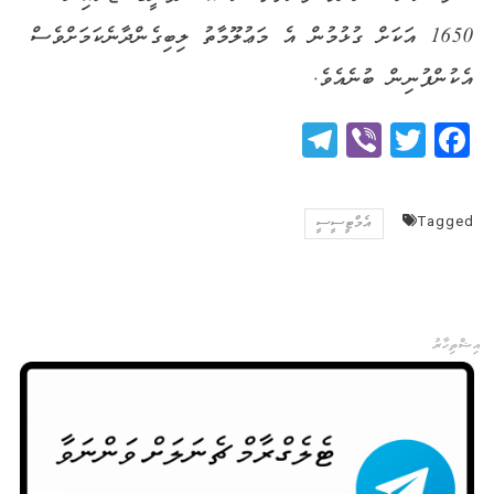
1650 އަކަށް ގުޅުމުން އެ މަޢުލޫމާތު ލިބިގެންދާނެކަމަށްވެސް
އެކުންފުނިން ބުނެއެވެ.
Telegram
Viber
Twitter
Facebook
Tagged
އެމްޓީސީސީ
އިޝްތިހާރު