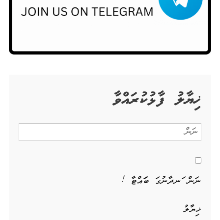
ޚިޔާލު ފާޅުކުރައްވާ
ނަން ހަނދާނުގަ ބަހައްޓާ !
ޚިޔާލު