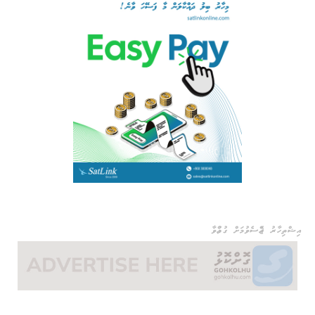
އިޝްތިހާރު ޖެއްސެވުމަށް ގުޅުއްވާ