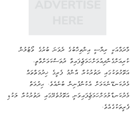
މާދަމާއަކީ ރިޔާސީ އިންތިޚާބުގެ ދެވަނަ ބުރުގެ ވޯޓުލުން
ކުރިއަށްގެންދިއުމަށް ހަމަޖެހިފައިވާ ދުވަސްކަމަށްވާތީ،
އަތޮޅުތަކުގައި ދަތުރުކުރާ އާންމު ފެރީގެ ޚިދުމަތްތައް
މެދުކަނޑޭނެކަމަށް އެކުންފުނިން ބުނެއެވެ. ޙިދުމަތް
މެދުކަނޑާލުމަށް ހަމަޖެހިފައިވަނީ އަތޮޅުތެރޭގައި ދަތުރުކުރާ ލަކުޑި
ފެރީތަކުގެއެވެ.