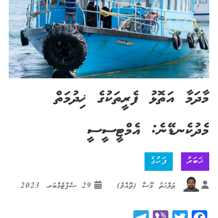
މާދަމާ އަތޮޅު ފެރީތަކުގެ ޚިދުމަތް
މެދުކެނޑޭނެ: އެމްޓީސީސީ
ޚަބަރު
ފަހުގެ
ޠަލްޙަތު މޫސާ (ތޮއްލެ)
29 ސެޕްޓެމްބަރ، 2023
Telegram
Viber
Twitter
Facebook