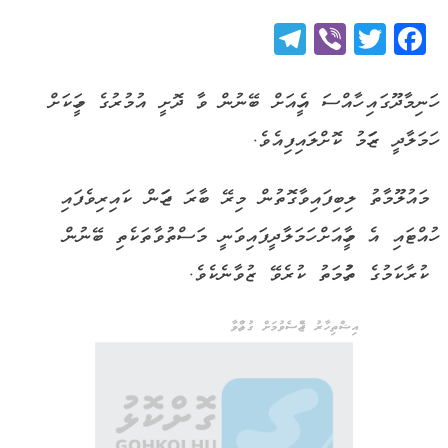
Telegram
Viber
Twitter
Facebook
ހަނިމާދޫގައި ހާއްސަ އެހީއަށް ބޭނުން ވާ ދޮށީ އުމުރުގެ މީހަކަށް
ހަމަލާދީ ޒަހަމު ކޮށްލައިފިއެވެ.
މައުލޫމާތު ލިބިފައިވާގޮތުން މިރޭ ބާރަ ޖަހަން ކައިރިވެފައި
ހުއްޓައި އެ މީހާއަށް ހަމަލާދީފައިވަނީ މަސްތުވާތަކެތި ބޭނުން
ކުރާކަމުގެ ތުހުމަތު ކުރެވޭ ޒުވާނެކެވެ.
އިޝްތިހާރު ޖެއްސެވުމަށް ގުޅުއްވާ