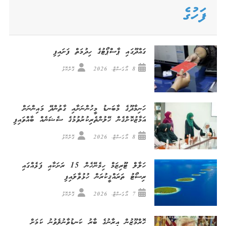
ފަހުގެ
ގައްދޫގައި ޕާސްޕޯޓުގެ ހިދުމަތް ފަށައިފި
8 އޯގަސްޓް، 2026
ގޮށްކޮޅު
ހަނިމާދޫގެ މާބަނޑު މީހުންނަށާއި ގާތުންދޭ މައިންނަށް
އަމާޒުކޮށްގެން ހޭލުންތެރިކުރުވުމުގެ ސެޝަނެއް ބާއްވައިފި
8 އޯގަސްޓް، 2026
ގޮށްކޮޅު
ހަލާލް ޓޫރިޒަމް ހިމެނޭހެން 15 ރަށަކާއި ފަޅެއްގައި
ރިސޯޓު ތަރައްޤީކުރަން ހުޅުވާލައިފި
7 އޯގަސްޓް، 2026
ގޮށްކޮޅު
ހޮރްމޫޒުން އީރާނުގެ ބާރު ކަނޑުވާނުލެވުނު ކަމަށް