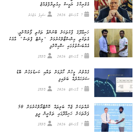
އެމެރިކާގެ ރައީސް އިއުތިރާފްވެއްޖެ
7 އޯގަސްޓް، 2026
ސައިފު އަޒުހަރު
ހަނިމާދޫގެ ޕާކުތަކަށް ބޭނުންވާ ތަކެތި ފޯރުކޮށްދީ،
އެތަކެތި އިންސްޓޯލްކުރުމަށް “މިނެޓް ޕްލަސް” އާއެކު
އެއްބަސްވުމުގައި ސޮއިކޮށްފި
7 އޯގަސްޓް، 2026
ގޮށްކޮޅު
ގެއްލުނު މީހުން ހޯދުމަށް ވަޔާއި ކަނޑުމަގުން ބޮޑު
ސަރަޙައްދެއް ބަލައިފި
7 އޯގަސްޓް، 2026
ގޮށްކޮޅު
ރުއްތަކަށް ޖެހޭ ބަލިތައް ކޮންޓްރޯލްކުރުމަށް 50
ފަރާތަކަށް ހަނިމާދޫގައި ތަމްރީން ދީފި
7 އޯގަސްޓް، 2026
ގޮށްކޮޅު