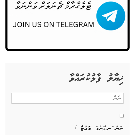
ޚިޔާލު ފާޅުކުރައްވާ
ނަން ހަނދާނުގަ ބަހައްޓާ !