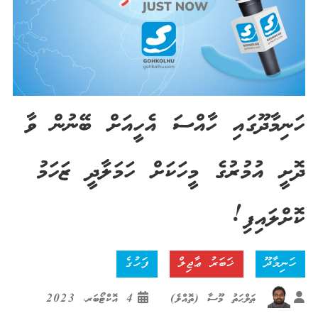
ހަނިމާދޫގައި ހާއްސަ އެހީއަށް ބޭނުން ވާ
ދޮށީ އުމުރުގެ މީހަކަށް ހަމަލާދީ ޒަހަމު
ކޮށްލައިފި!
ހަނިމާދޫ
ޚަބަރު ޢާޖިލް
ފަހުގެ
ޠަލްޙަތު މޫސާ (ތޮއްލެ)
4 އޮކްޓޯބަރ، 2023