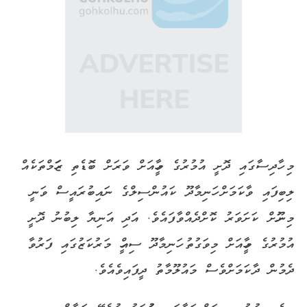
މި ހާދިސާގައި ދޮށީ އުމުރުގެ މީހާއަށް ވަރަށް ބޮޑެތި ޒަހަމްތަކެއް
ލިބިފައި ވާކަމަށް ހަނިމާދޫ ކައުންސިލްގެ ނައިބުރައީސް ވަނީ
މިނޫހަށް ކަށަވަރު ކޮށްދެއްވާފައެވެ. އަދި އަނިޔާ ލިބުނު ދޮށީ
އުމުރުގެ މީހާއަށް މިވަގުތު ހަނިމާދޫ ސިއްހީ މަރުކަޒުގައި ފަރުވާ
ދެމުން ދާކަމަށްވެސް މައުލޫމާތު ދީފައިވެއެވެ.