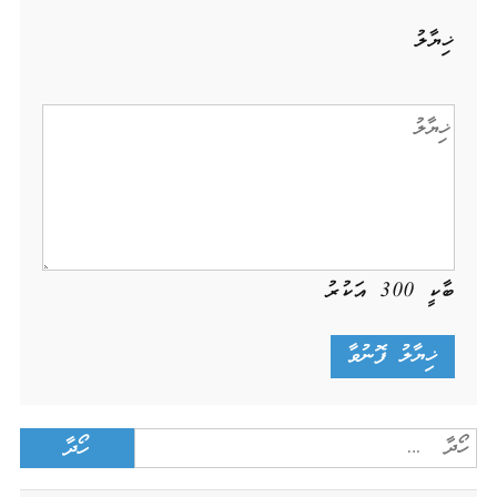
ޚިޔާލު
ބާކީ
300
އަކުރު
Search
for: