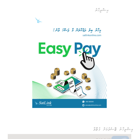
އިޝްތިހާރު
އިޝްތިހާރު ޖެއްސެވުމަށް ގުޅުއްވާ