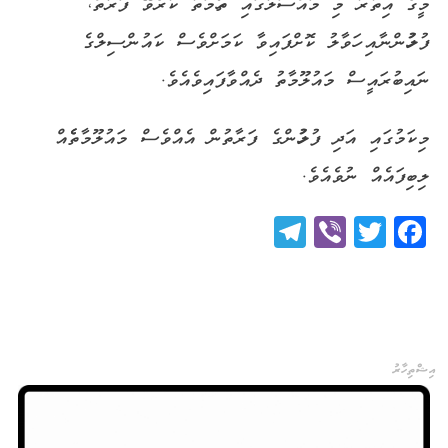
މީގެ އިތުރު މި މައްސަލާގައި ތުހުމަތު ކުރެވޭ ފަރާތް،
ފުލުހުންނާއި ހަވާލު ކޮށްފައިވާ ކަމަށްވެސް ކައުންސިލްގެ
ނައިބުރައީސް މައުލޫމާތު ދެއްވާފައިވެއެވެ.
މިކަމުގައި އަދި ފުލުހުންގެ ފަރާތުން އެއްވެސް މައުލޫމާތެެއް
ލިބިފައެއް ނުވެއެވެ.
Telegram
Viber
Twitter
Facebook
އިޝްތިހާރު