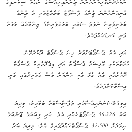
ނުކުޅެދުންތެރިކަން ހުންނަ މީހުންނާއި ހިއްސުގެ ނުވަތަ ސިކުނޑީގެ
އުނިކަން ހުންނަ މީހުންގެ ޕާސްޕޯޓް ބެލެހެއްޓުމަކީ އެ މީހުންގެ
ބެލެނިވެރިން ނުވަތަ ޝަރުއީ ބަލަދުވެރިންގެ ޒިންމާއެއް ކަމަށް
ވަނީ ކަނޑައަޅާފައެވެ.
އަދި އެއް ޕާސްޕޯޓަށްވުރެ ގިނަ ޕާސްޕޯޓް ދޫކުރެވޭނެ
ހާލަތްތަކާއި އޮފިޝަލް ޕާސްޕޯޓް އަދި ޑިޕްލޮމެޓިކް ޕާސްޕޯޓް
ދޫކުރުމާއި އެއާ ގުޅޭ އެކި ކަންކަން ވެސް ގަވައިދުގައި ވަނީ
އިސްލާހުކޮށްފައެވެ.
އިމިގްރޭޝަނުން ހިއްސާކުރި ތަފާސްހިސާބަށް ބަލާއިރު، މިދިޔަ
އަހަރު 56،326 ޕާސްޕޯޓް ހެއްދި އެވެ. އަދި މިއަހަރުގެ ޖޫންމަހުގެ
ނިޔަލަށް 32،500 ޕާސްޕޯޓް ހައްދާފައިވެ އެވެ. މިދިޔަ އަހަރު