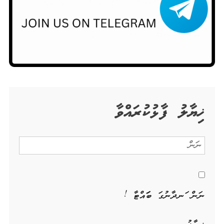
ޚިޔާލު ފާޅުކުރައްވާ
ނަން ހަނދާނުގަ ބަހައްޓާ !