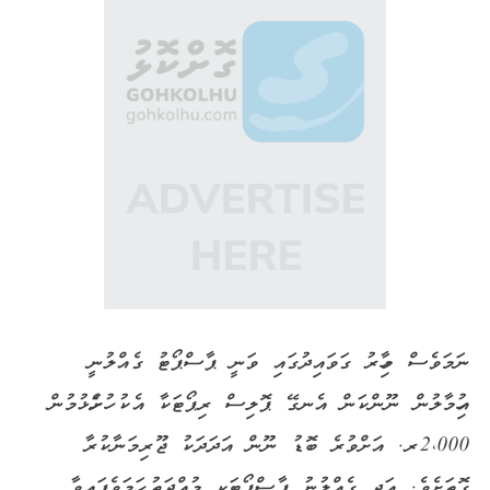
ނަމަވެސް މިހާރު ގަވައިދުގައި ވަނީ ޕާސްޕޯޓު ގެއްލުނީ
އިހުމާލުން ނޫންކަން އެނގޭ ޕޮލިސް ރިޕޯޓަކާ އެކު ހުށަހެޅުމުން
2،000ރ. އަށްވުރެ ބޮޑު ނޫން އަދަދަކު ޖޫރިމަނާކުރާ
ގޮތަށެވެ. އަދި ގެއްލުނު ޕާސްޕޯޓަކީ މުއްދަތު ހަމަވެފައިވާ