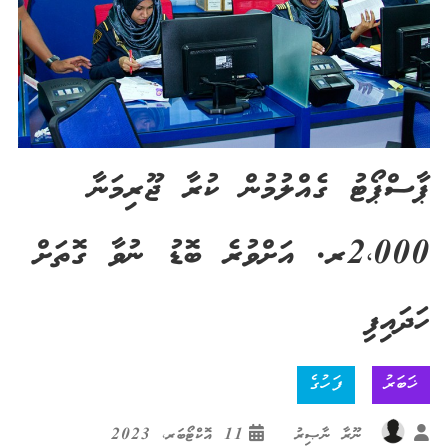
ޕާސްޕޯޓު ގެއްލުމުން ކުރާ ޖޫރިމަނާ
2،000ރ. އަށްވުރެ ބޮޑު ނުވާ ގޮތަށް
ހަދައިފި
ޚަބަރު
ފަހުގެ
ނޫރާ ނާޞިރު
11 އޮކްޓޯބަރ، 2023