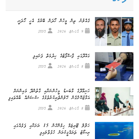
ގެއްލުނު ތިން މީހުން ހޯދަން ބޭރުގެ އެހީ ހޯދަނީ
9 އޯގަސްޓް، 2026
ގޮށްކޮޅު
ގައްދޫގައި ޕާސްޕޯޓުގެ ހިދުމަތް ފަށައިފި
8 އޯގަސްޓް، 2026
ގޮށްކޮޅު
ހަނިމާދޫގެ މާބަނޑު މީހުންނަށާއި ގާތުންދޭ މައިންނަށް
އަމާޒުކޮށްގެން ހޭލުންތެރިކުރުވުމުގެ ސެޝަނެއް ބާއްވައިފި
8 އޯގަސްޓް، 2026
ގޮށްކޮޅު
ހަލާލް ޓޫރިޒަމް ހިމެނޭހެން 15 ރަށަކާއި ފަޅެއްގައި
ރިސޯޓު ތަރައްޤީކުރަން ހުޅުވާލައިފި