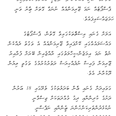
ޕާސްޕޯޓެއް ނަމަ ޖޫރިމަނާއެއް ނުނަގާ ގޮތަށް މިހާރު ވަނީ
ހަމަޖައްސައިފައެވެ.
އަލަށް ގެނައި އިސްލާހުތަކުގައިވާ ގޮތުން، ޕާސްޕޯޓުގެ
މައްސަލައެއްގައި ކޮށްފައިވާ ޖޫރިމަނާއެއް އެ ވަގުތު ދެއްކެން
ނެތް ނަމަ އިމަޖެންސީ ހާލަތުގައި ރާއްޖެއިން ބޭރަށް ފުރާއިރު
ޖޫރިމަނާ ފައިސާ ނުދެއްކިޔަސް ދަތުރުކުރުމުގެ ވަގުތީ ލިޔުން
ދޫކުރާނެ އެވެ.
ގަވައިދަށް ގެނައި އެހެން ބަދަލުތަކުގެ ތެރޭގައި 18 އަހަރުން
ދަށުގެ ކުދިންނާއި ދިގު މުއްދަތަކަށް ޖިސްމާނީ
ނުކުޅެދުންތެރިކަން ހުންނަ މީހުންނާއި ނަފްސާނީ