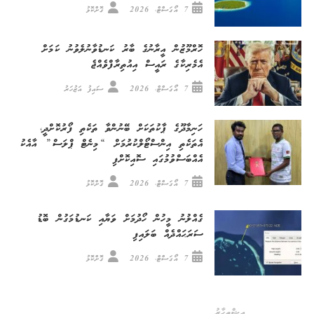
7 އޯގަސްޓް، 2026
ގޮށްކޮޅު
ހޮރްމޫޒުން އީރާނުގެ ބާރު ކަނޑުވާނުލެވުނު ކަމަށް
އެމެރިކާގެ ރައީސް އިއުތިރާފްވެއްޖެ
7 އޯގަސްޓް، 2026
ސައިފު އަޒުހަރު
ހަނިމާދޫގެ ޕާކުތަކަށް ބޭނުންވާ ތަކެތި ފޯރުކޮށްދީ،
އެތަކެތި އިންސްޓޯލްކުރުމަށް “މިނެޓް ޕްލަސް” އާއެކު
އެއްބަސްވުމުގައި ސޮއިކޮށްފި
7 އޯގަސްޓް، 2026
ގޮށްކޮޅު
ގެއްލުނު މީހުން ހޯދުމަށް ވަޔާއި ކަނޑުމަގުން ބޮޑު
ސަރަޙައްދެއް ބަލައިފި
7 އޯގަސްޓް، 2026
ގޮށްކޮޅު
އިޝްތިހާރު