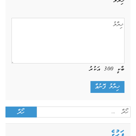
ޚިޔާލު
ބާކީ
300
އަކުރު
Search
for:
ފަހުގެ