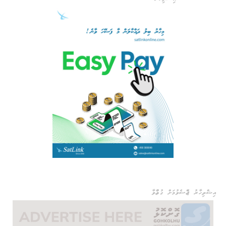
އިޝްތިހާރު ޖެއްސެވުމަށް ގުޅުއްވާ