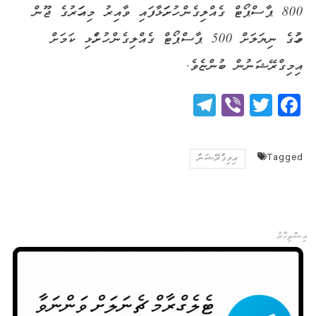
800 ޕާސްޕޯޓް ގެއްލިގެން ހުށަހަޅާފައި ވާއިރު މިއަހަރުގެ ޖޫން
މަހުގެ ނިޔަލަށް 500 ޕާސްޕޯޓް ގެއްލިގެން ހުށަހެޅި ކަމަށް
އިމިގްރޭޝަނުން ބުންޏެވެ.
Telegram
Viber
Twitter
Facebook
Tagged
އިމިގްރޭޝަން
އިޝްތިހާރު