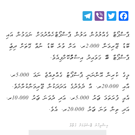
Telegram
Viber
Twitter
Facebook
ޕާސްޕޯޓް ގެއްލުމުން އަލުން ޕާސްޕޯޓް ހެއްދުމަށް ނަގަމުން އައި
ބޮޑު ޖޫރިމަނާ 2،000ރ. އަށް ވުރެ ބޮޑު ނުވާ ގޮތަށް ދިވެހި
ޕާސްޕޯޓާ ބެހޭ ގަވައިދު އިސްލާހުކޮށްފިއެވެ.
މީގެ ކުރިން އޮންނަނީ ޕާސްޕޯޓު ގެއްލިއްޖެ ނަމަ 5،000ރ.
އާއި 20،000ރ. އާ ދެމެދުގެ އަދަދަކުން ޖޫރިމަނާކުރާށެވެ.
އެއީ ފުރަތަމަ ފަހަރު 5،000ރ. އަދި ދެވަނަ ފަހަރު 10،000ރ.
އަދި ތިން ވަނަ ފަހަރު 20،000ރ. އެވެ.
އިޝްތިހާރު ޖެއްސެވުމަށް ގުޅުއްވާ