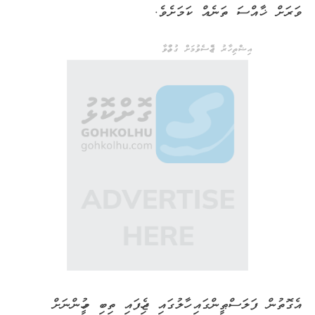
ވަރަށް ޚާއްސަ ތަނެއް ކަމަށެވެ.
އިޝްތިހާރު ޖެއްސެވުމަށް ގުޅުއްވާ
އެގޮތުން ފަލަސްޠީންގައި ހާލުގައި ޖެހިފައި ތިބި މީހުންނަށް