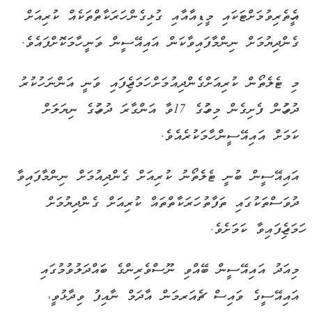
އެހީތެރިވުމަށްޓަކައި މީޑިއާއާއި ގުޅިގެން ހަރަކާތްތަކެއް ކުރިއަށް
ގެންދިޔުމަށް ނިންމާފައިވާކަން އައިއޭސީން ވަނީ ހާމަކޮށްފައެވެ.
މި ޓެލެތޯން ކުރިއަށްގެންދިއުމަށް ހަމަޖެހިފައި ވަނީ އަންނަ ހުކުރު
ދުވަހުން ފެށިގެން މިމަހުގެ 17ވާ އަންގާރަ ދުވަހުގެ ނިޔަލަށް
ކަމަށް އައިއޭސީން ހާމަކުރެއެވެ.
އައިއޭސީން ބުނީ ޓެލެތޯނު ކުރިއަށް ގެންދިއުމަށް ނިންމާފައިވާ
ދުވަސްތަކުގައި ތަފާތު ހަރަކާތްތައް ކުރިއަށް ގެންދިޔުމަށް
ހަމަޖެހިފައިވާ ކަމަށެވެ.
މިއަދު އައިއޭސީން ބޭއްވި ނޫސްވެރިންގެ ބައްދަލުވުމުގައި
އައިއޭސީގެ ވައިސް ޗެއަރމަން އާދަމް ނާއިފު ވިދާޅުވީ،