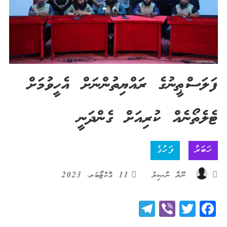
ފަލަސްޠީނުގެ ރައްޔިތުންނަށް އެހީވުމަށް
ޓެލެތޯނެއް ކުރިއަށް ގެންދަނީ
ޚަބަރު
ފަހުގެ
ނޫރާ ނާޞިރު
11 އޮކްޓޯބަރ، 2023
Telegram
Viber
Twitter
Facebook