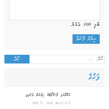
ބާކީ
300
އަކުރު
Search
for:
ފަހުގެ
ގައްދޫގައި ޕާސްޕޯޓުގެ ހިދުމަތް ފަށައިފި
8 އޯގަސްޓް، 2026
ގޮށްކޮޅު