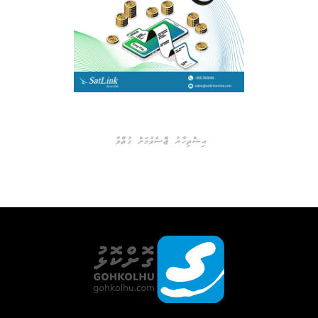
އިޝްތިހާރު ޖެއްސެވުމަށް ގުޅުއްވާ