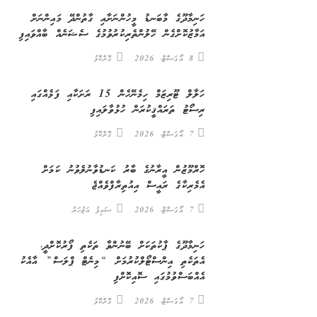
ހަނިމާދޫގެ މާބަނޑު މީހުންނަށާއި ގާތުންދޭ މައިންނަށް
އަމާޒުކޮށްގެން ހޭލުންތެރިކުރުވުމުގެ ސެޝަނެއް ބާއްވައިފި
8 އޯގަސްޓް، 2026
ގޮށްކޮޅު
ހަލާލް ޓޫރިޒަމް ހިމެނޭހެން 15 ރަށަކާއި ފަޅެއްގައި
ރިސޯޓު ތަރައްޤީކުރަން ހުޅުވާލައިފި
7 އޯގަސްޓް، 2026
ގޮށްކޮޅު
ހޮރްމޫޒުން އީރާނުގެ ބާރު ކަނޑުވާނުލެވުނު ކަމަށް
އެމެރިކާގެ ރައީސް އިއުތިރާފްވެއްޖެ
7 އޯގަސްޓް، 2026
ސައިފު އަޒުހަރު
ހަނިމާދޫގެ ޕާކުތަކަށް ބޭނުންވާ ތަކެތި ފޯރުކޮށްދީ،
އެތަކެތި އިންސްޓޯލްކުރުމަށް “މިނެޓް ޕްލަސް” އާއެކު
އެއްބަސްވުމުގައި ސޮއިކޮށްފި
7 އޯގަސްޓް، 2026
ގޮށްކޮޅު