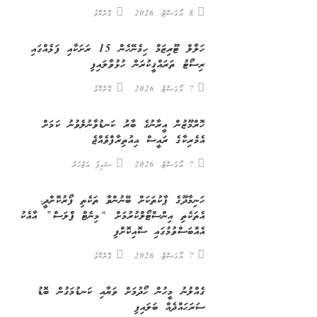
8 އޯގަސްޓް، 2026
ގޮށްކޮޅު
ހަލާލް ޓޫރިޒަމް ހިމެނޭހެން 15 ރަށަކާއި ފަޅެއްގައި
ރިސޯޓު ތަރައްޤީކުރަން ހުޅުވާލައިފި
7 އޯގަސްޓް، 2026
ގޮށްކޮޅު
ހޮރްމޫޒުން އީރާނުގެ ބާރު ކަނޑުވާނުލެވުނު ކަމަށް
އެމެރިކާގެ ރައީސް އިއުތިރާފްވެއްޖެ
7 އޯގަސްޓް، 2026
ސައިފު އަޒުހަރު
ހަނިމާދޫގެ ޕާކުތަކަށް ބޭނުންވާ ތަކެތި ފޯރުކޮށްދީ،
އެތަކެތި އިންސްޓޯލްކުރުމަށް “މިނެޓް ޕްލަސް” އާއެކު
އެއްބަސްވުމުގައި ސޮއިކޮށްފި
7 އޯގަސްޓް، 2026
ގޮށްކޮޅު
ގެއްލުނު މީހުން ހޯދުމަށް ވަޔާއި ކަނޑުމަގުން ބޮޑު
ސަރަޙައްދެއް ބަލައިފި