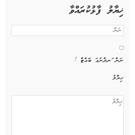
ޚިޔާލު ފާޅުކުރައްވާ
ނަން ހަނދާނުގަ ބަހައްޓާ !
ޚިޔާލު