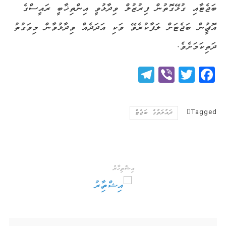
ބަޖެޓާއި ގުޅޭގޮތުން ފިރުޒުލް ވިދާޅުވީ އިންތިޚާބީ ރައީސްގެ
އޮފީހުން ބަޖެޓަށް ލަފާކުރެވޭ ވަކި އަދަދެއް ވިދާޅުވާން މިވަގުތު
ދަތިކަމަށެވެ.
Telegram
Viber
Twitter
Facebook
Tagged
ދައުލަތުގެ ބަޖެޓް
އިޝްތިހާރު