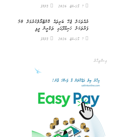
7 އޯގަސްޓް، 2026
ގޮށްކޮޅު
ރުއްތަކަށް ޖެހޭ ބަލިތައް ކޮންޓްރޯލްކުރުމަށް 50
ފަރާތަކަށް ހަނިމާދޫގައި ތަމްރީން ދީފި
7 އޯގަސްޓް، 2026
ގޮށްކޮޅު
އިޝްތިހާރު