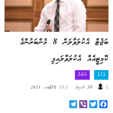
ބަޖެޓް އެކުލަވާލަން 8 މެންބަރުންގެ
ކޮމިޓީއެއް އެކުލަވާލައިފި
ފަހުގެ
ޚަބަރު
ނޫރާ ނާޞިރު
15 އޮކްޓޯބަރ، 2023
Telegram
Viber
Twitter
Facebook