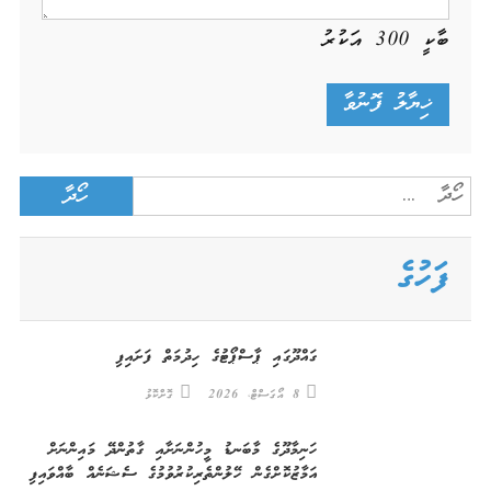
ބާކީ
300
އަކުރު
Search
for:
ފަހުގެ
ގައްދޫގައި ޕާސްޕޯޓުގެ ހިދުމަތް ފަށައިފި
8 އޯގަސްޓް، 2026
ގޮށްކޮޅު
ހަނިމާދޫގެ މާބަނޑު މީހުންނަށާއި ގާތުންދޭ މައިންނަށް
އަމާޒުކޮށްގެން ހޭލުންތެރިކުރުވުމުގެ ސެޝަނެއް ބާއްވައިފި