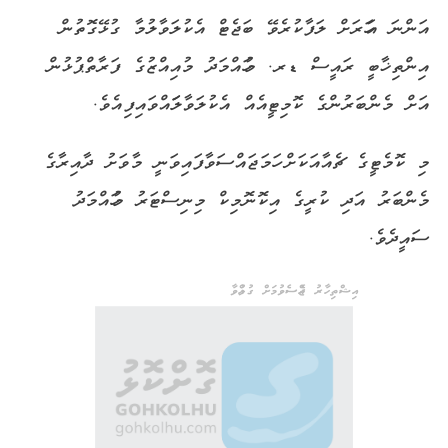
އަންނަ އަހަރަށް ލަފާކުރެވޭ ބަޖެޓް އެކުލަވާލުމާ ގުޅޭގޮތުން
އިންތިޚާބީ ރައީސް ޑރ. މުހައްމަދު މުއިއްޒުގެ ފަރާތްޕުޅުން
އަށް މެންބަރުންގެ ކޮމިޓީއެއް އެކުލަވާލަައްވައިފިއެވެ.
މި ކޮމެޓީގެ ޗެއާއަކަށް ހަމަޖައްސަވާފައިވަނީ މާވަށު ދާއިރާގެ
މެންބަރު އަދި ކުރީގެ އިކޮނޮމިކް މިނިސްޓަރު މުހައްމަދު
ސައީދެވެ.
އިޝްތިހާރު ޖެއްސެވުމަށް ގުޅުއްވާ