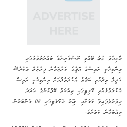
އާދިއްތަ ދުވަހު ބޭއްވި ނޫސްވެރިންގެ ބައްދަލުވުމުގައި
އިންތިޚާބީ ރައީސްގެ އޮފީހުގެ ތަރުޖަމާނު ފިރުޒުލް އަބްދުﷲ
ޚަލީލް ވިދާޅުވީ ބަޖެޓް އެކުލަވާލުމަށް އިންތިޚާބީ ރައީސް
އެކުލަވާލެއްވި ކޮމިޓީގައި ތިއްބަވާ ބޭފުޅުންގެ އަދަދު
އިތުރުވެފައިވާ ކަމަށާއި، މިހާރު އެކޮމެޓީގައި 08 މެންބަރުން
ތިއްބަވާނެ ކަމަށެވެ.