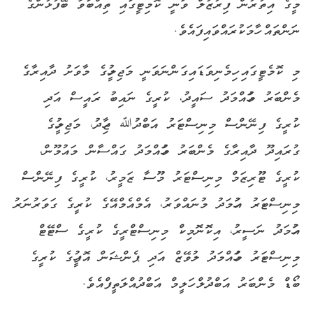
މީގެ އިތުރުން ފިރުޒުލް ވަނީ ކޮމިޓީގައި ތިއްބަވާ ބޭފުޅުންގެ
ނަންތައް ހާމަކުރައްވައިފައެވެ.
މި ކޮމެޓީގައި ހިމެނިވަޑައިގަންނަވަނީ މަޖިލީހުގެ މާވަށު ދާއިރާގެ
މެންބަރު މުހައްމަދު ސައީދު، ކުރީގެ ނައިބު ރައީސް އަދި
ކުރީގެ ފިނޭންސް މިނިސްޓަރު އަބްދުﷲ ޖިހާދު، މަޖިލީހުގެ
ގުރައިދޫ ދާއިރާގެ މެންބަރު މުހައްމަދު ގައްސާން މައުމޫން،
ކުރީގެ ޓޫރިޒަމް މިނިސްޓަރު މޫސާ ޒަމީރު، ކުރީގެ ފިނޭންސް
މިނިސްޓަރު އަހުމަދު މުނައްވަރު، އެމްއެމްއޭގެ ކުރީގެ ގަވަރުނަރު
އަހުމަދު ނަސީރު، އިކޮނޮމިކް މިނިސްޓްރީގެ ކުރީގެ ސްޓޭޓް
މިނިސްޓަރު މުހައްމަދު ލުވޭޒް އަދި ޕެންޝަން އޮފީހުގެ ކުރީގެ
ބޯޑް މެންބަރު އަބްދުލް ހަލީމް އަބްދުއްލަތީފްއެވެ.