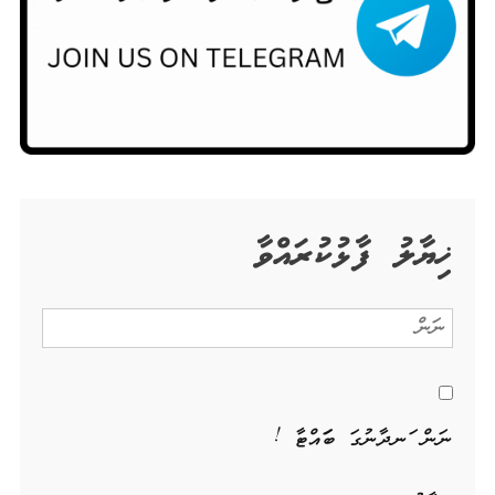
ޚިޔާލު ފާޅުކުރައްވާ
ނަން ހަނދާނުގަ ބަހައްޓާ !