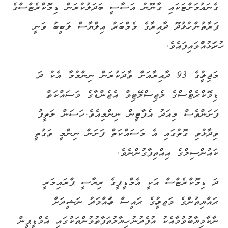
ގެނައުމަށްޓަކައި ގާނޫނު އަސާސީ ބަދަލުކުރަން ޑިމޮކްރެޓްސްގެ
ފަރާތުން ހުޅުދޫ ދާއިރާގެ މެމްބަރު އިލްޔާސް ލަބީބު ވަނީ
ހުށަހަޅުއްްވައިފައެވެ.
މަޖިލީހުގެ 93 ދާއިރާއަށް ވާދަކުރަން ނިންމުމާ އެކު ދަ
ޑިމޮކްރެޓްސްގެ ލެޖިސްލޭޓިވް އެޖެންޑާގެ މަސައްކަތް
ފަށަންވެސް މިއަދު އެޕާޓީން ނިންމިއެވެ. ހަސަން ލަތީފު
ވިދާޅުވި ގޮތުގައި އެ މަސައްކަތް ފަށަން ނިންމީ ވަގުތީ
ކައުންސިލްގެ އިއްތިފާގުންނެވެ.
ދަ ޑިމޮކްރެޓްސް އަކީ އެމްޑީޕީގެ ރިޔާސީ ޕްރައިމަރީ
ރައްޔިތުންގެ މަޖލީހުގެ ރައީސް މުހައްމަދު ނަޝީދަށް
ނާކާމިޔާބުުވުމާއެކު އުފެދުނު ހިޔާލުތަފާތުވުންތަކުގައި އެމްޑީޕީން