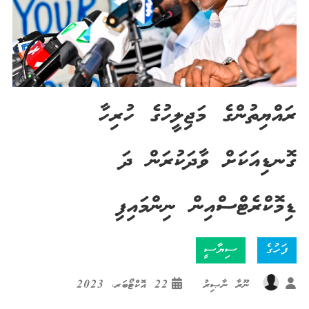
ރައްޔިތުންގެ މަޖިލީހުގެ ހުރިހާ
ގޮނޑިއަކަށް ވާދަކުރަން ދަ
ޑިމޮކްރެޓްސްއިން ނިންމައިފި
ފަހުގެ
ސިޔާސީ
ނޫރާ ނާޞިރު
22 އޮކްޓޯބަރ، 2023