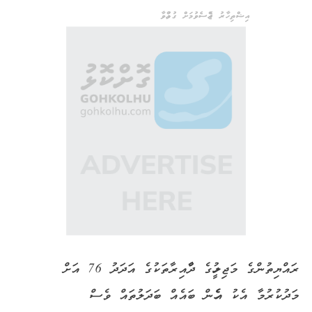
އިޝްތިހާރު ޖެއްސެވުމަށް ގުޅުއްވާ
ރައްޔިތުންގެ މަޖިލީހުގެ ދާްއިރާތަކުގެ އަދަދު 76 އަށް
މަދުކުރުމާ އެކު އެހެން ބައެއް ބަދަލުތައް ވެސް