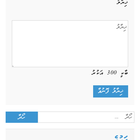
ޚިޔާލު
ބާކީ
300
އަކުރު
Search
for: