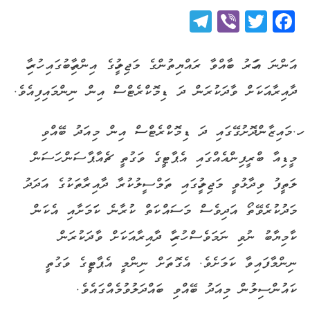
Telegram
Viber
Twitter
Facebook
އަންނަ އަހަރު ބާއްވާ ރައްޔިތުންގެ މަޖިލީހުގެ އިންތިހާބުގައި ހުރިހާ
ދާއިރާއަކަށް ވާދަކުރަން ދަ ޑިމޮކްރެޓްސް އިން ނިންމައިފިއެވެ.
ހ.މައިޒާންދޮށުގޭގައި ދަ ޑިމޮކްރެޓްސް އިން މިއަދު ބޭއްވި
މީޑިއާ ބްރީފިންއެއްގައި އެޕާޓީގެ ވަގުތީ ޗެއާޕާސަން ހަސަން
ލަތީފު ވިދާޅުވީ މަޖިލީހުގައި ތަމްސީލުކުރާ ދާއިރާތަކުގެ އަދަދު
މަދުކުރެވޭތޯ އަދިވެސް މަސައްކަތް ކުރާނެ ކަަމަށާއި އެކަން
ކާމިޔާބު ނުވި ނަމަވެސް ހުރިހާ ދާއިރާއަކަށް ވާދަކުރަން
ނިންމާފައިވާ ކަމަށެވެ. އެގޮތަށް ނިންމީ އެޕާޓީގެ ވަގުތީ
ކައުންސިލުން މިއަދު ބޭއްވި ބައްދަލުވުމެއްގައެވެ.