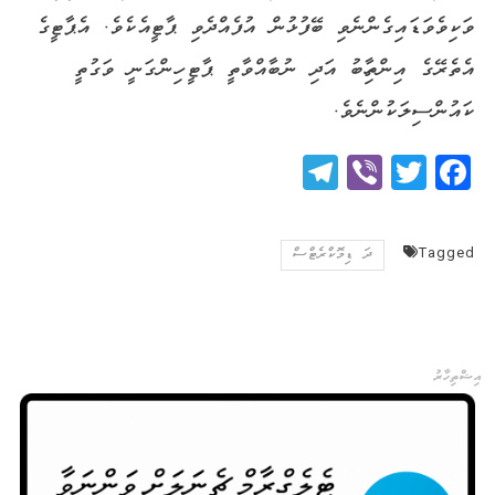
ވަކިވެވަޑައިގެންނެވި ބޭފުޅުން އުފެއްދެވި ޕާޓީއެކެވެ. އެޕާޓީގެ
އެތެރޭގެ އިންތިހާބު އަދި ނުބާއްވާތީ ޕާޓީ ހިންގަނީ ވަގުތީ
ކައުންސިލަކުންނެވެ.
Telegram
Viber
Twitter
Facebook
Tagged
ދަ ޑިމޮކްރެޓްސް
އިޝްތިހާރު