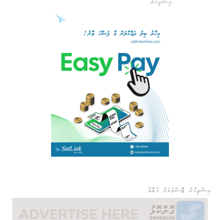
އިޝްތިހާރު
އިޝްތިހާރު ޖެއްސެވުމަށް ގުޅުއްވާ