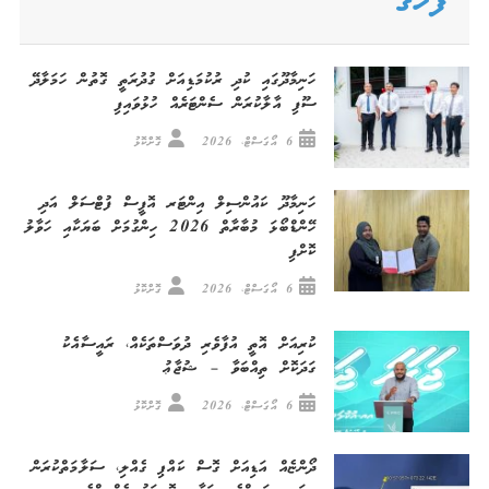
ފަހުގެ
ހަނިމާދޫގައި ކުދި ރުކުމަޑިއަށް ގުދުރަތީ ގޮތުން ހަމަލާދޭ
ސޫފި އާލާކުރަން ސެންޓަރެއް ހުޅުވައިފި
6 އޯގަސްޓް، 2026
ގޮށްކޮޅު
ހަނިމާދޫ ކައުންސިލް އިންޓަރ އޮފީސް ފުޓްސަލް އަދި
ހޭންޑްބޯޅަ މުބާރާތް 2026 ހިންގުމަށް ބަޔަކާއި ހަވާލު
ކޮށްފި
6 އޯގަސްޓް، 2026
ގޮށްކޮޅު
ކުރިއަށް އޮތީ އުފާވެރި ދުވަސްތަކެއް، ރައީސާއެކު
ގަދަކޮށް ތިއްބަވާ – ޝުޖާޢު
6 އޯގަސްޓް، 2026
ގޮށްކޮޅު
ދޯންޏެއް އަޑިއަށް ގޮސް ކައްޕި ގެއްލި، ސަލާމަތްކުރަން