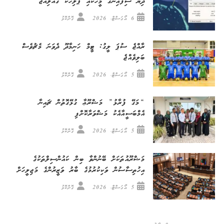
ދިޔަ ސިފައިންގެ މީހަކާއި ޕޮލިހަކު ގެއްލިއްޖެ
6 އޯގަސްޓް، 2026
ގޮށްކޮޅު
ރާއްޖެ ސުޕަ ލީގު: ޓީމް ހަނިމާދޫ ދެވަނަ މެޗުވެސް
ބަލިވެއްޖެ
5 އޯގަސްޓް، 2026
ގޮށްކޮޅު
“މަގޭ ފުރާޅު” މަޝްރޫޢާ ގުޅޭގޮތުން ޗައިނާ
އެމްބަސީއާއެކު މަޝްވަރާކޮށްފި
5 އޯގަސްޓް، 2026
ގޮށްކޮޅު
މަޝްރޫއުތަކަށް ބޭނުންވާ ބިން ކައުންސިލްތަކުގެ
އިހުތިސާސުން ވަކިކުރުމުގެ ބާރު ވަޒީރުންގެ މަޖިލީހަށް
5 އޯގަސްޓް، 2026
ގޮށްކޮޅު