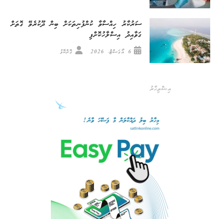
ސަރުކާރު ހިއްސާވާ ކުންފުނިތަކަށް ބިން ދޫކުރެވޭ ގޮތަށް
ގަވާއިދު އިސްލާހުކޮށްފި
6 އޯގަސްޓް، 2026
ގޮށްކޮޅު
އިޝްތިހާރު