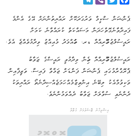
ޕެންޝަން ސްކީމް ވަރުގަދަކޮށް ރައްޔިތުންނަށް އޭގެ އެންމެ
ފައިދާވާނެގޮތް ހަދަން މަސައްކަތް ކުރައްވާނެ ކަމަށް
ރައީސުލްޖުމްހޫރިއްޔާ ޑރ. މުހައްމަދު މުއިއްޒު ވިދާޅުވެއްޖެ އެވެ.
ރައީސުލްޖުމްހޫރިއްޔާ މިހެން ވިދާޅުވީ ރައީސްގެ ޖަވާބު
ޕްރޮގްރާމުގައި ޕެންޝަން ފަންޑަށް ޖަމާވާ ފައިސާ، ވަޒީފާއިން
ވަކިވުމާއެކު ލިބޭނެ އިންތިޒާމެއް ހަމަޖެއްސިދާނެތޯ ރައްޔިތަކު
ދެންނެވި ސުވާލަށް ޖަވާބު ދެއްވަމުންނެވެ.
އިޝްތިހާރު ޖެއްސެވުމަށް ގުޅުއްވާ