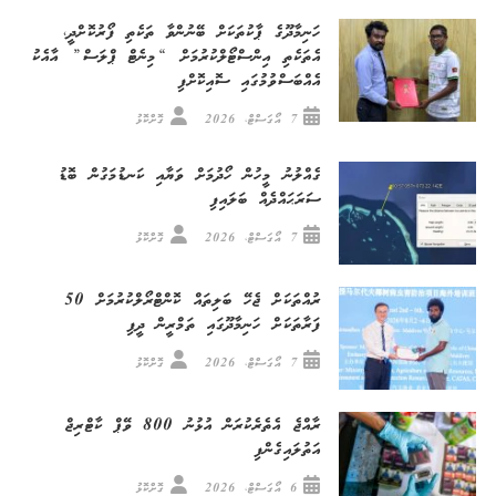
ހަނިމާދޫގެ ޕާކުތަކަށް ބޭނުންވާ ތަކެތި ފޯރުކޮށްދީ،
އެތަކެތި އިންސްޓޯލްކުރުމަށް “މިނެޓް ޕްލަސް” އާއެކު
އެއްބަސްވުމުގައި ސޮއިކޮށްފި
7 އޯގަސްޓް، 2026
ގޮށްކޮޅު
ގެއްލުނު މީހުން ހޯދުމަށް ވަޔާއި ކަނޑުމަގުން ބޮޑު
ސަރަޙައްދެއް ބަލައިފި
7 އޯގަސްޓް، 2026
ގޮށްކޮޅު
ރުއްތަކަށް ޖެހޭ ބަލިތައް ކޮންޓްރޯލްކުރުމަށް 50
ފަރާތަކަށް ހަނިމާދޫގައި ތަމްރީން ދީފި
7 އޯގަސްޓް، 2026
ގޮށްކޮޅު
ރާއްޖެ އެތެރެކުރަން އުޅުނު 800 ވޭޕް ކާޓްރިޖް
އަތުލައިގެންފި
6 އޯގަސްޓް، 2026
ގޮށްކޮޅު