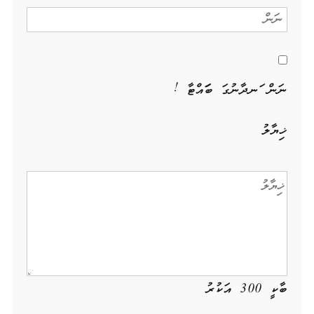
ނަން ހަނދާނުގަ ބަހައްޓާ !
ޚިޔާލު
ބާކީ
300
އަކުރު