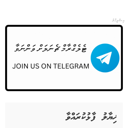
އިޝްތިހާރު
ޚިޔާލު ފާޅުކުރައްވާ