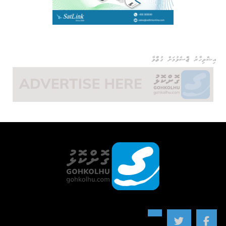
އިޝްތިހާރު ޖެއްސެވުމަށް ގުޅުއްވާ