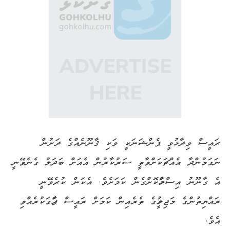
ރައީސް ވިދާޅުވީ ޕެންޝަނަކީ ވަކި ޤާނޫނެއްގެ ދަށުން
ނަގަމުންދާ އެއްޗަކަށްވާތީ ސަރުކާރުން އެއަށް ބަދަލު ގެނެވޭނީ
އެ ގާނޫނު އިސްލާހުކޮށްގެން ކަމަށެވެ. އެކަން ކުރެވޭނީ
ރައްޔިތުންގެ މަޖިލީހުގެ ތެރެއިން ކަމަށް ރައީސް ފާހަގަކުރެއްވި
އެވެ.