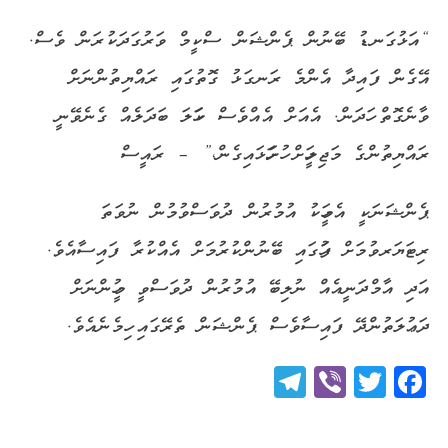
“އަޅުގަނޑު ބޭނުން ޕެންޝަން ސްކީމް ވަރުގަދަކުރަން ވެސް.
އޭގެން ފައިދާ އެންމެ ރަނގަޅު ގޮތުގައި ރައްޔިތުންނަށް
ވާނެގޮތް ހަދަން. އެއަށް އެއްވެސް ކަހަލަ ބަދަލެއް ގެނެވޭނީ
ރައްޔިތުންގެ މަޖިލީހަށް ހުށަހަޅައިގެން،” – ރައީސް
ޕެންޝަނަކީ އެމީހަކު އުމުރުން ދުވަސްވުމުން ނުވަތަ
ރިޓަޔަރވުމަށް ފަހުގައި ބޭނުންކުރުމަށް އެއްކުރާ ފައިސާއެވެ.
އަދި އާމްދަނީއެއް ނުލިބޭ އުމުރުން ދުވަސްވީ މީހުންނަށް
ދަޢުލަތުންދޭ ފައިސާވެސް ޕެންޝަން ތެރޭގައި ހިމެނެއެވެ.
Telegram
Viber
Twitter
Facebook