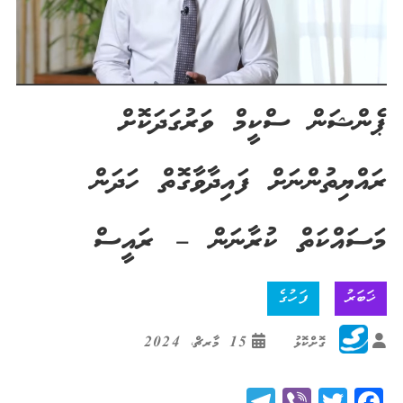
ޕެންޝަން ސްކީމް ވަރުގަދަކޮށް
ރައްޔިތުންނަށް ފައިދާވާގޮތް ހަދަން
މަސައްކަތް ކުރާނަން – ރައީސް
ޚަބަރު
ފަހުގެ
ގޮށްކޮޅު
15 މާރޗް، 2024
Telegram
Viber
Twitter
Facebook