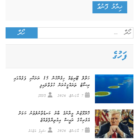
Search
for:
ފަހުގެ
ހަލާލް ޓޫރިޒަމް ހިމެނޭހެން 15 ރަށަކާއި ފަޅެއްގައި
ރިސޯޓު ތަރައްޤީކުރަން ހުޅުވާލައިފި
7 އޯގަސްޓް، 2026
ގޮށްކޮޅު
ހޮރްމޫޒުން އީރާނުގެ ބާރު ކަނޑުވާނުލެވުނު ކަމަށް
އެމެރިކާގެ ރައީސް އިއުތިރާފްވެއްޖެ
7 އޯގަސްޓް، 2026
ސައިފު އަޒުހަރު