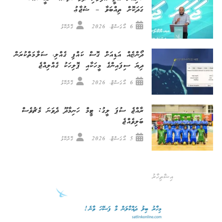
ގަދަކޮށް ތިއްބަވާ – ޝުޖާޢު
6 އޯގަސްޓް، 2026
ގޮށްކޮޅު
ދޯންޏެއް އަޑިއަށް ގޮސް ކައްޕި ގެއްލި، ސަލާމަތްކުރަން
ދިޔަ ސިފައިންގެ މީހަކާއި ޕޮލިހަކު ގެއްލިއްޖެ
6 އޯގަސްޓް، 2026
ގޮށްކޮޅު
ރާއްޖެ ސުޕަ ލީގު: ޓީމް ހަނިމާދޫ ދެވަނަ މެޗުވެސް
ބަލިވެއްޖެ
5 އޯގަސްޓް، 2026
ގޮށްކޮޅު
އިޝްތިހާރު