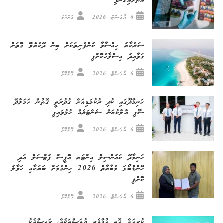
އަތުލައިގެންފި
6 އޯގަސްޓް، 2026
ގޮށްކޮޅު
ސަރުކާރު ހިއްސާވާ ކުންފުނިތަކަށް ބިން ދޫކުރެވޭ ގޮތަށް
ގަވާއިދު އިސްލާހުކޮށްފި
6 އޯގަސްޓް، 2026
ގޮށްކޮޅު
ހަނިމާދޫގައި ކުދި ރުކުމަޑިއަށް ގުދުރަތީ ގޮތުން ހަމަލާދޭ
ސޫފި އާލާކުރަން ސެންޓަރެއް ހުޅުވައިފި
6 އޯގަސްޓް، 2026
ގޮށްކޮޅު
ހަނިމާދޫ ކައުންސިލް އިންޓަރ އޮފީސް ފުޓްސަލް އަދި
ހޭންޑްބޯޅަ މުބާރާތް 2026 ހިންގުމަށް ބަޔަކާއި ހަވާލު
ކޮށްފި
6 އޯގަސްޓް، 2026
ގޮށްކޮޅު
ކުރިއަށް އޮތީ އުފާވެރި ދުވަސްތަކެއް، ރައީސާއެކު