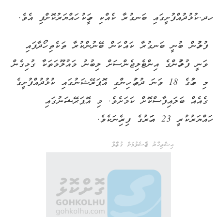
ހދ.ކުޅުދުއްފުށީގައި ބަނގުރާ ކެއްކި މީހަކު ހައްޔަރުކޮށްފި އެވެ.
ފުލުހުން ބުނީ ބަނގުރާ ކައްކަން ބޭނުންކުރާ ތަކެތި ހޯދާފައި
ވަނީ ފުލުހުންގެ އިންޓެލިޖެންސަށް ލިބުނު މައުލޫމަތަކާ ގުޅިގެން
މި މަހުގެ 18 ވަނަ ދުވަހު ހިންގި އޮޕަރޭޝަނުގައި ކުޅުދުއްފުށީގެ
ގެއެއް ބަލައިފާސްކޮށް ކަމަށެވެ. މި އޮޕަރޭޝަނުގައި
ހައްޔަރުކުރީ 23 އަހަރުގެ ފިރިހެނަކެވެ.
އިޝްތިހާރު ޖެއްސެވުމަށް ގުޅުއްވާ