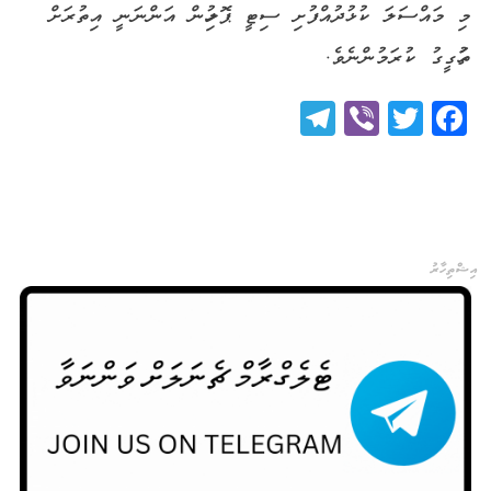
މި މައްސަލަ ކުޅުދުއްފުށި ސިޓީ ޕޮލިހުން އަންނަނީ އިތުރަށް
ތަހުގީގު ކުރަމުންނެވެ.
Telegram
Viber
Twitter
Facebook
އިޝްތިހާރު