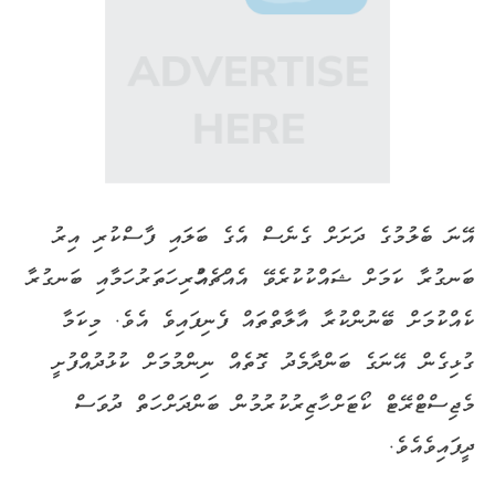
އޭނަ ބެލުމުގެ ދަށަށް ގެނެސް އެގެ ބަލައި ފާސްކުރި އިރު
ބަނގުރާ ކަމަށް ޝައްކުކުރެވޭ އެއްޗެއްހުރި ހަތަރު ހަމާއި ބަނގުރާ
ކެއްކުމަށް ބޭނުންކުރާ އާލާތްތައް ފެނިފައިވެ އެވެ. މިކަމާ
ގުޅިގެން އޭނަގެ ބަންދާމެދު ގޮތެއް ނިންމުމަށް ކުޅުދުއްފުށީ
މެޖިސްޓްރޭޓް ކޯޓަށް ހާޒިރުކުރުމުން ބަންދަށް ހަތް ދުވަސް
ދީފައިވެއެވެ.