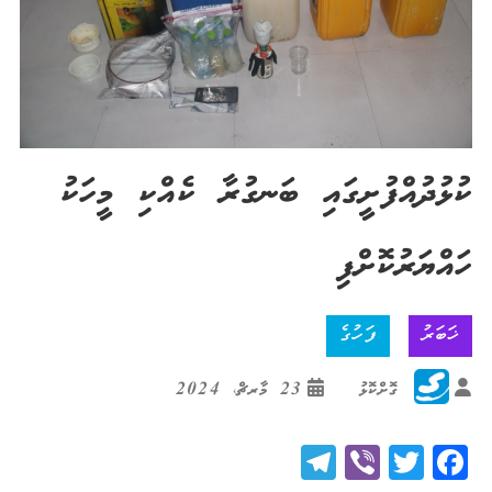
ކުޅުދުއްފުށީގައި ބަނގުރާ ކެއްކި މީހަކު
ހައްޔަރުކޮށްފި
ޚަބަރު
ފަހުގެ
ގޮށްކޮޅު
23 މާރޗް، 2024
Telegram
Viber
Twitter
Facebook