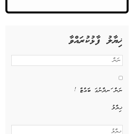
ޚިޔާލު ފާޅުކުރައްވާ
ނަން ހަނދާނުގަ ބަހައްޓާ !
ޚިޔާލު