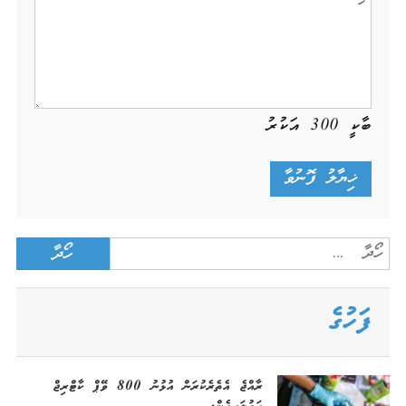
ބާކީ
300
އަކުރު
Search
for:
ފަހުގެ
ރާއްޖެ އެތެރެކުރަން އުޅުނު 800 ވޭޕް ކާޓްރިޖް