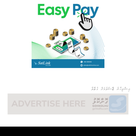
އިޝްތިހާރު ޖެއްސެވުމަށް ގުޅުއްވާ