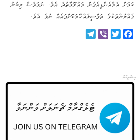
ކަމަށް އެމްއެންޑީއެފުން މައުލޫމާތުދެ އެވެ. ނަމަވެސް ލިބުނު
ގެއްލުންތަކުގެ ތަފްސީލެއް ހާމަކޮށްފައެއް ނުވެ އެވެ.
Telegram
Viber
Twitter
Facebook
އިޝްތިހާރު