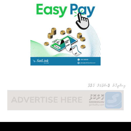
އިޝްތިހާރު ޖެއްސެވުމަށް ގުޅުއްވާ