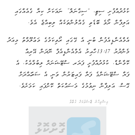
ކުޅުދުއްފުށި ސިޓީ، “ސިގްނަލް” ނަމަކަށް ކިޔާ ގެއެއްގައި
އަލިފާން ރޯވެ ބޮޑެތި ގެއްލުންތަކެއް ލިބިއްޖެ އެވެ.
އެމްއެންޑީއެފުން ބުނީ އެ ގޭގައި ރޯވިކަމުގެ މަޢުލޫމާތު މިއަދު
މެންދުރު 13:17 ހާއިރު އެމްއެންޑީއެފް ނޮދަން އޭރިއާ
ކޮމާންޑް، ކުޅުދުއްފުށީ ފަޔަރ ސްޓޭޝަނަށް ލިބުމާއެކު، އެ
ފަޔާ ސްޓޭޝަންގެ ފަޔާ ފައިޓަރުން ވަނީ އެ ސަރަހައްދަށް
ގޮސް، އަލިފާން ނިވުމުގެ މަސައްކަތް ކޮށްފައި ކަމަށެވެ.
އިޝްތިހާރު ޖެއްސެވުމަށް ގުޅުއްވާ