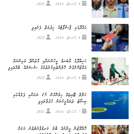
9 އޯގަސްޓް، 2026
ގޮށްކޮޅު
ގައްދޫގައި ޕާސްޕޯޓުގެ ހިދުމަތް ފަށައިފި
8 އޯގަސްޓް، 2026
ގޮށްކޮޅު
ހަނިމާދޫގެ މާބަނޑު މީހުންނަށާއި ގާތުންދޭ މައިންނަށް
އަމާޒުކޮށްގެން ހޭލުންތެރިކުރުވުމުގެ ސެޝަނެއް ބާއްވައިފި
8 އޯގަސްޓް، 2026
ގޮށްކޮޅު
ހަލާލް ޓޫރިޒަމް ހިމެނޭހެން 15 ރަށަކާއި ފަޅެއްގައި
ރިސޯޓު ތަރައްޤީކުރަން ހުޅުވާލައިފި
7 އޯގަސްޓް، 2026
ގޮށްކޮޅު
ހޮރްމޫޒުން އީރާނުގެ ބާރު ކަނޑުވާނުލެވުނު ކަމަށް