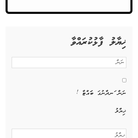
ޚިޔާލު ފާޅުކުރައްވާ
ނަން ހަނދާނުގަ ބަހައްޓާ !
ޚިޔާލު