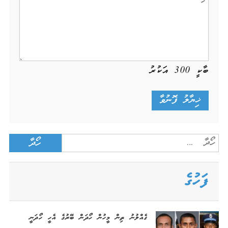
ބާކީ
300
އަކުރު
Search
for:
ފަހުގެ
ގެއްލުނު ތިން މީހުން ހޯދަން ބޭރުގެ އެހީ ހޯދަނީ