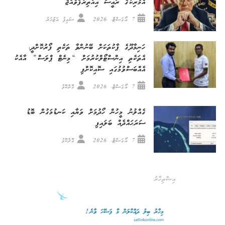
އެމެރިކާގެ ރައީސް އިއުތިރާފްވެއްޖެ
7 އޯގަސްޓް، 2026
ސައިފު އަޒުހަރު
ހަނިމާދޫގެ ޕާކުތަކަށް ބޭނުންވާ ތަކެތި ފޯރުކޮށްދީ،
އެތަކެތި އިންސްޓޯލްކުރުމަށް “މިނެޓް ޕްލަސް” އާއެކު
އެއްބަސްވުމުގައި ސޮއިކޮށްފި
7 އޯގަސްޓް، 2026
ގޮށްކޮޅު
ގެއްލުނު މީހުން ހޯދުމަށް ވަޔާއި ކަނޑުމަގުން ބޮޑު
ސަރަޙައްދެއް ބަލައިފި
7 އޯގަސްޓް، 2026
ގޮށްކޮޅު
އިޝްތިހާރު