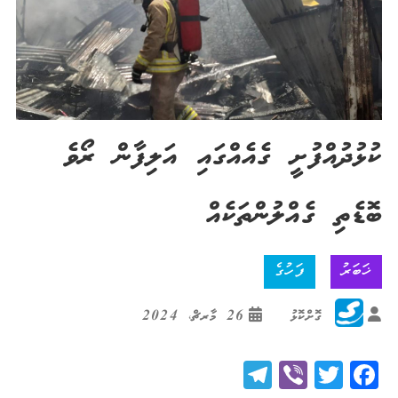
ކުޅުދުއްފުށީ ގެއެއްގައި އަލިފާން ރޯވެ
ބޮޑެތި ގެއްލުންތަކެއް
ޚަބަރު
ފަހުގެ
ގޮށްކޮޅު
26 މާރޗް، 2024
Telegram
Viber
Twitter
Facebook