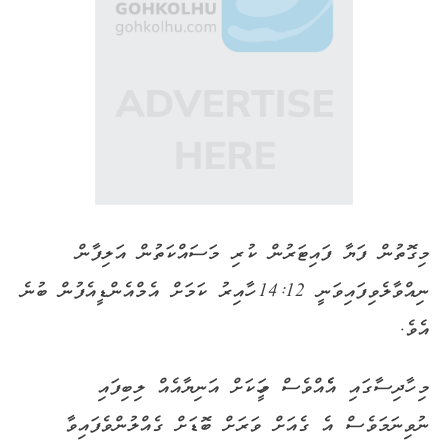
މިގޮތުން ފަޔާ ފައިޓަރުން ކުރި މަސައްކަތުން އަލިފާން
ނިއްވާލެވިފައިވަނީ 14:12 ހާއިރު ކަމަށް އެމްއެންޑީއެފުން ބުނެ
އެވެ.
މި ހާދިސާގައި އެެއްވެސް މީހަކަށް އަނިޔާއެއް ލިބިފައި
ނުވިނަމަވެސް އެ ގެއަށް ވަރަށް ބޮޑަށް ގެއްލުންވެފައިވާ