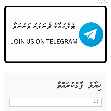
އިޝްތިހާރު
ޚިޔާލު ފާޅުކުރައްވާ