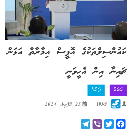
ކައުންސިލްތަކުގެ އޮފީސް އިމާރާތް އަޅަން
ޗައިނާ އިން އެހީވަނީ
ޚަބަރު
ފަހުގެ
ގޮށްކޮޅު
25 އޭޕްރިލް، 2024
Telegram
Viber
Twitter
Facebook