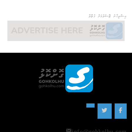
އިޝްތިހާރު ޖެއްސެވުމަށް ގުޅުއްވާ
info@gohkolhu.com