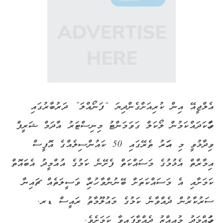
އެލްޖީއޭ އިން ކުރިއަށްގެންދިޔަ “ފަނޯއްލަ” ދަރުބާރުގައި
ވާހަކަދައްކަމުން ލޯކަލް ގަވަމަންޓު މިނިސްޓަރު އާދަމް ޝަރީފް
ވިދާޅުވީ މި އަހަރު ތެރޭގައި 50 ކައުންސިލެއްގެ އޮފީސް
އިމާރާތް އެޅުމުގެ މަސައްކަތް ފެށޭނެ ކަމުގެ އުއްމީދު އެބައޮތް
ކަމަށާއި އެ މަސައްކަތަށް ބޭނުންވާ ހުރިހާ ވަސީލަތެއް ޗައިނާ
ސަރުކާރުން ދެއްވާނެ ކަމުގެ މައުލޫމާތު ރައީސް ޑރ.
މުހައްމަދު މުއިއްޒު ދެއްވާފައިވާ ކަމަށެވެ.