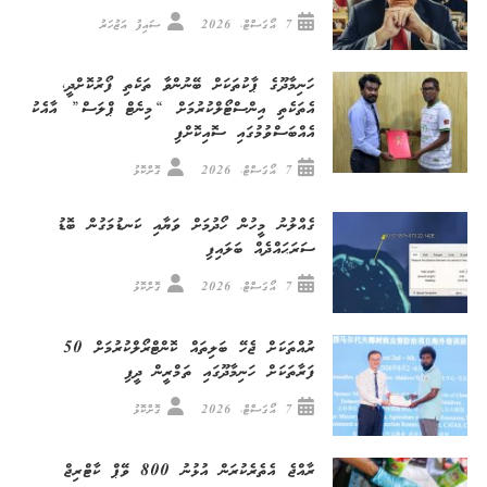
7 އޯގަސްޓް، 2026
ސައިފު އަޒުހަރު
ހަނިމާދޫގެ ޕާކުތަކަށް ބޭނުންވާ ތަކެތި ފޯރުކޮށްދީ،
އެތަކެތި އިންސްޓޯލްކުރުމަށް “މިނެޓް ޕްލަސް” އާއެކު
އެއްބަސްވުމުގައި ސޮއިކޮށްފި
7 އޯގަސްޓް، 2026
ގޮށްކޮޅު
ގެއްލުނު މީހުން ހޯދުމަށް ވަޔާއި ކަނޑުމަގުން ބޮޑު
ސަރަޙައްދެއް ބަލައިފި
7 އޯގަސްޓް، 2026
ގޮށްކޮޅު
ރުއްތަކަށް ޖެހޭ ބަލިތައް ކޮންޓްރޯލްކުރުމަށް 50
ފަރާތަކަށް ހަނިމާދޫގައި ތަމްރީން ދީފި
7 އޯގަސްޓް، 2026
ގޮށްކޮޅު
ރާއްޖެ އެތެރެކުރަން އުޅުނު 800 ވޭޕް ކާޓްރިޖް