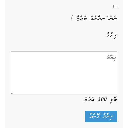
ނަން ހަނދާނުގަ ބަހައްޓާ !
ޚިޔާލު
ބާކީ
300
އަކުރު