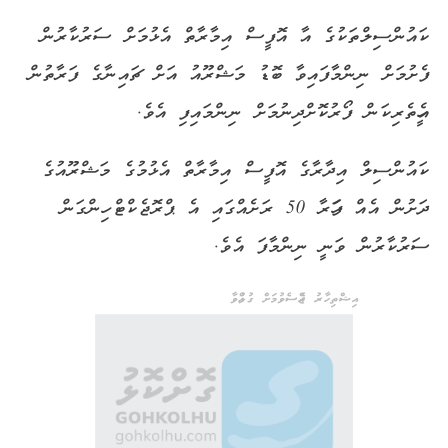
ކައުންސިލްތަކުގެ އާ އޮފީސް އިމާރާތް އެޅުމަށް ސަރުކާރުން
ފެށުމަށް ނިންމާފައިވާ ބޮޑު މަޝްރޫއު އަށް ޗައިނާގެ ފަރާތުން
އެހީތެރިކަން ފޯރުކޮށްދިނުމަށް ނިންމައިފި އެވެ.
ކައުންސިލް އިދާރާގެ އޮފީސް އިމާރާތް އެޅުމުގެ މަޝްރޫއުގެ
ދަށުން އެއް ފަހަރާ 50 ރަށެއްގައި އެ ޕްރޮޖެކްޓް ހިންގަން
ސަރުކާރުން ވަނީ ނިންމާފަ އެވެ.
އިޝްތިހާރު ޖެއްސެވުމަށް ގުޅުއްވާ