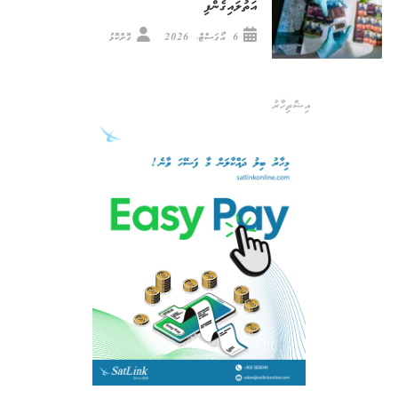
އަތުލައިގެންފި
6 އޯގަސްޓް، 2026
ގޮށްކޮޅު
އިޝްތިހާރު