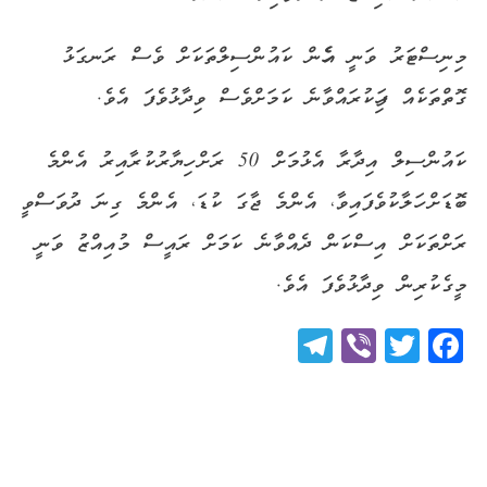
މިނިސްޓަރު ވަނީ އެހެން ކައުންސިލްތަކަށް ވެސް ރަނގަޅު
ގޮތްތަކެއް ފަހިކުރައްވާނެ ކަމަށްވެސް ވިދާޅުވެފަ އެވެ.
ކައުންސިލް އިދާރާ އެޅުމަށް 50 ރަށް ހިޔާރުކުރާއިރު އެންމެ
ބޮޑަށް ހަލާކުވެފައިވާ، އެންމެ ޖާގަ ކުޑަ، އެންމެ ގިނަ ދުވަސްވީ
ރަށްތަކަށް އިސްކަން ދެއްވާނެ ކަމަށް ރައީސް މުއިއްޒު ވަނީ
މީގެކުރިން ވިދާޅުވެފަ އެވެ.
Telegram
Viber
Twitter
Facebook