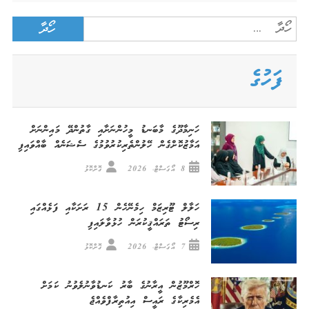
Search
for:
ފަހުގެ
ހަނިމާދޫގެ މާބަނޑު މީހުންނަށާއި ގާތުންދޭ މައިންނަށް
އަމާޒުކޮށްގެން ހޭލުންތެރިކުރުވުމުގެ ސެޝަނެއް ބާއްވައިފި
8 އޯގަސްޓް، 2026
ގޮށްކޮޅު
ހަލާލް ޓޫރިޒަމް ހިމެނޭހެން 15 ރަށަކާއި ފަޅެއްގައި
ރިސޯޓު ތަރައްޤީކުރަން ހުޅުވާލައިފި
7 އޯގަސްޓް، 2026
ގޮށްކޮޅު
ހޮރްމޫޒުން އީރާނުގެ ބާރު ކަނޑުވާނުލެވުނު ކަމަށް
އެމެރިކާގެ ރައީސް އިއުތިރާފްވެއްޖެ