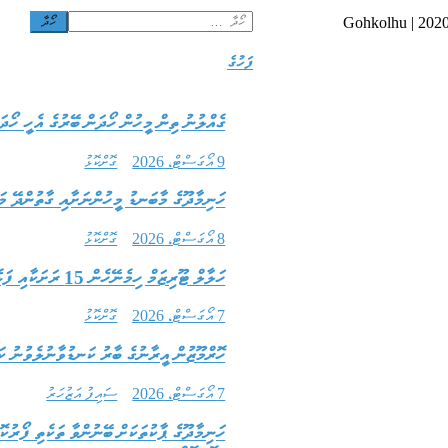
Search
Gohkolhu | 2020
for:
ފަހުގެ
ގެއްލުނު ތިން މީހުން ހޯދަން ބޭރުގެ އެހީ ހޯދަ
9 އޯގަސްޓް، 2026
ގޮށްކޮޅު
ހަނިމާދޫގެ މާބަނޑު މީހުންނަށާއި ގާތުންދޭ މަ
8 އޯގަސްޓް، 2026
ގޮށްކޮޅު
ހަލާލް ޓޫރިޒަމް ހިމެނޭހެން 15 ރަށަކާއި ފަޅެއްގައި ރިސޯޓު ތަރައްޤީކުރަން ހުޅުވާލައިފި
7 އޯގަސްޓް، 2026
ގޮށްކޮޅު
ހޮރްމޫޒުން އީރާނުގެ ބާރު ކަނޑުވާނުލެވުނު ކަ
7 އޯގަސްޓް، 2026
ސައިފު އަޒުހަރު
ހަނިމާދޫގެ ޕާކުތަކަށް ބޭނުންވާ ތަކެތި ފޯރު