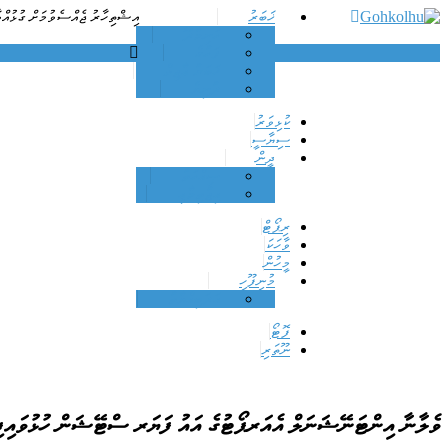
Skip
ޚަބަރު
އިޝްތިހާރު ޖެއްސެވުމަށް ގުޅުއްވ
to
ހަނިމާދޫ
Dhamaa Geney Gohkolhu
Gohkolhu
content
ފަހުގެ
ޚަބަރު ޢާޖިލް
ދުނިޔެ
ކުޅިވަރު
ސިޔާސީ
ދީން
ޞިއްހަތު
އިޖުތިމާޢީ
ރިޕޯޓް
ވާހަކަ
މީހުން
މުނިފޫހި
އަދަބިއްޔާތު
ފޮޓޯ
ނޫތަރި
ވެލާނާ އިންޓަނޭޝަނަލް އެއަރޕޯޓުގެ އައު ފަޔަރ ސްޓޭޝަން ހުޅުވައިފ