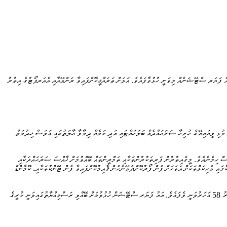
 ފަޔަރ ސްޓޭޝަނެއް މިވަނީ ހުޅުވާފައެވެ. އަލަށް ތަރައްޤީކޮށްފައިވާ ރަންވޭއާއި އެއަރޕޯޓުގެ އިތުރު
އްޤީކުރި މި ފަޔަރ ސްޓޭޝަން މިހާރު ޤާއިމުކޮށްފައިވަނީ މުޅި ވީއައިއޭގެ ހުރިހާ ސަރަޙައްދެއް ބަލަހައްޓައި އަދި ކަމެއް ދިމާވާ ޙާލަތުގައި އަވަސް ޚިދުމަތް
 ހިމެނެއެވެ. މީގެއިތުރުން ފަރިތަކުރުންތަކާއި ތަމްރީންތައް ބޭއްވުމަށް ޚާއްސަ ސަރަޙައްދަކާއި
ށް ޚާއްސަ ފަޔަރ ކޮންޓްރޯލް ރޫމެއްވެސްވަނީ ޤާއިމުކޮށްފައެވެ. އެގޮތުން އަލިފާން ނިއްވާ 2 އުޅަނދާއި އަލިފާނުގެ ހާދިސާތަކުގައި ވެހިކަލްތަކަށް އަވަހަށް ފެން ފޯރުކޮށްދެވޭނެހެން ޤާއިމުކޮށްފައިވާ ފެން ޓޭންކުތަކާއި، ކޮމާންޑް
މި ފަޔަރ ސްޓޭޝަން ޢިމާރާތްކޮށްދީފައިވަނީ ވީއައިއޭގެ މަސައްކަތްކުރަމުން އަންނަ ޗައިނާގެ ބީޔޫސީޖީ ކުންފުނިންނެވެ. ވެލާނާ އިންޓަރނޭޝަނަލް އެއަރޕޯޓުގައި ފަޔަރ އެންޑް ރެސްކިޔުގެ ޚިދުމަތަށް މިއަހަރު 58 އަހަރުވަނީ ވެފައެވެ. އައު ފަޔަރ ސްޓޭޝަން ހުޅުވުމަށް ބޭއްވި ރަސްމިއްޔާތުގައިވަނީ ކުރީގެ