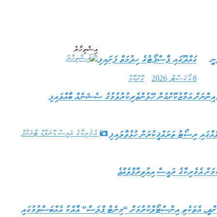
އިޝްތިހާރު
ނީ
ގައްދޫގައި ޕާސްޕޯޓުގެ ހިދުމަތް ފަށައިފި
8 އޯގަސްޓް، 2026
ގޮށްކޮޅު
އިންނަށް އަމާޒުކޮށްގެން ހޭލުންތެރިކުރުވުމުގެ ސެޝަނެއް ބާއްވައިފި
އެމެރިކާގެ ރައީސް ޑޮނަލްޑް ޓްރަމްޕް
މަށް އެމެރިކާގެ ރައީސް އިއުތިރާފްވެއްޖެ
ކޮށްދީ، އެތަކެތި އިންސްޓޯލްކުރުމަށް “މިނެޓް ޕްލަސް” އާއެކު އެއްބަސްވުމުގައި