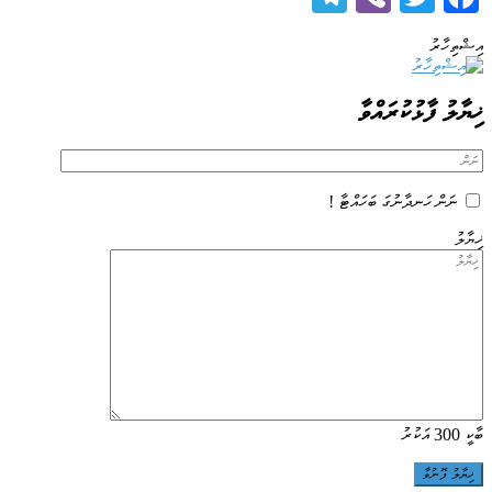
އިޝްތިހާރު
ޚިޔާލު ފާޅުކުރައްވާ
ނަން ހަނދާނުގަ ބަހައްޓާ !
ޚިޔާލު
ބާކީ
300
އަކުރު