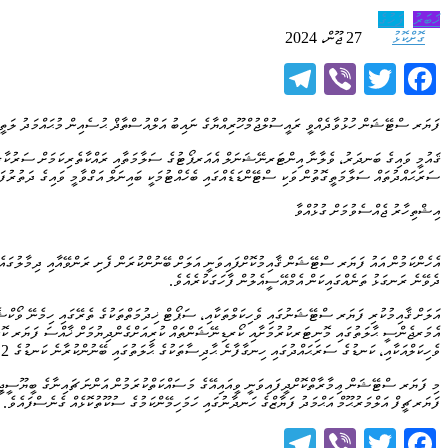
ޚަބަރު
ފަހުގެ
ގޮށްކޮޅު
27 ޖޫން، 2024
Telegram
Viber
Twitter
Facebook
ފަޔަރ ސްޓޭޝަން ހުޅުވާދެއްވީ ރައީސުލްޖުމްހޫރިއްޔާގެ ނައިބު އަލްއުސްތާޛް ޙުސެއިން މުޙައްމަދު ލަތީފ
ޤައުމީ ވައިގެ ބަނދަރު، ވެލާނާ އިންޓަރނޭޝަނަލް އެއަރޕޯޓުގެ ސަލާމަތާއި ރައްކާތެރިކަމަށް ސަރުކާރުން
ސަރަޙައްދުތައް ސަލާމަތީގޮތުން ވަކި ސްޓޭންޑަޑެއްގައި ބެހެއްޓުމަކީ ބައިނަލް އަގްވާމީ ވައިގެ ދަތުރުފަ
އިޝްތިހާރު ޖެއްސެވުމަށް ގުޅުއްވާ
ދެވޭނެ ރަނގަޅު ތަނެއްގައިކަން އެމްއޭސީއެލުން ފާހަގަކުރެއެވެ.
އަލަށް ޤާއިމުކުރި ފަޔަރ ސްޓޭޝަނުގައި ވެހިކަލްތަކާއި، ސަޕޯޓް ޚިދުމަތްތަކުގެ ތެރޭގައި ހިމެނޭ ވޯކްޝޮ
ވެހިކަލްއަކާއި، ކަނޑުގެ ސަރަޙައްދުގައި ހިނގާފާނެ ޙާދިސާތަކުގެ ޙާލަތުގައި ބޭނުންކުރާނެ ކަނޑުގެ 2 އުޅަނދުވެސްވަނީ މި ސްޓޭޝަންގައި ޤާއިމުކޮށްފައެވެ.
ފަޔަރ ޗީފް އަލްމަރުޙޫމް އަޙްމަދު ފަޔާޒްގެ ހަނދާނުގައި ހަމަހިމޭންކަމުގެ ސުކޫތުކޮޅެއް ގެނެސްފައެވެ.
Telegram
Viber
Twitter
Facebook