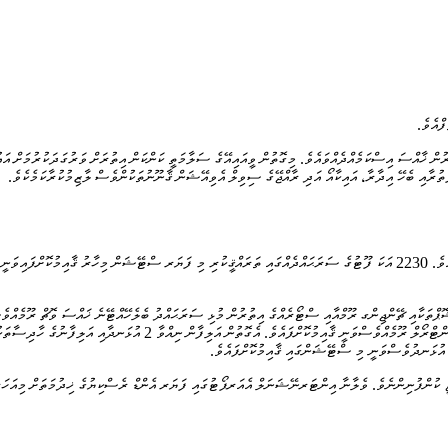
ްއެވެ.
 ޚާއްސަ އިސްކަމެއްދެއްވައެވެ. މިގޮތުން ވީއައިއޭގެ ސަލާމަތީ ކަންކަން އިތުރަށް ވަރުގަދަކުރުމަށް އައު
ތުރާއި ބެހޭ އިދާރާ، އައިކާއޯ އަދި ރާއްޖޭގެ ސިވިލް އެވިއޭޝަން ޤާނޫނުތަކުންވެސް ލާޒިމުކުރާކަމެކެވެ.
އެހެންކަމުން އައު ފަޔަރ ސްޓޭޝަން ޤާއިމުކޮށްފައިވަނީ އަލަށް ބޭނުންކުރަން ފެށި ރަންވޭއާއި ދިމާލުގައެވެ. 2230 އަކަ ފޫޓުގެ ސަރަޙައްދެއްގައި ތަރަ
ޕްތަކާއި ޗޭންޖިންގ ރޫމްއާއި ސްޓޯރެއްގެ އިތުރުން މުޅި ސަރަޙައްދު ބެލެހޭއްޓޭނެ ޚައްސަ ވޮޗް ރޫމެއްވެސް
އެމަރޖެންސީ ޙާލަތުގައި މޮނިޓަރކުރުމަށާއި ކޯރޑިނޭޝަންތައް ކުރިއަށްގެންދިޔުމަ