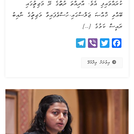
ކުރައްވައިފި އެވެ. އާދިއްތަ ދުވަހުގެ ރޭ މަޖިލީހުގައި
ބޭއްވި ޚާއްޞަ ޖަލްސާގައި، ހުސްވެފައިވާ މަޖިލީހުގެ ނާއިބު
ރައީސް ކަމުގެ […]
Telegram
Viber
Twitter
Facebook
އިތުރަށް ވިދާޅުވޭ