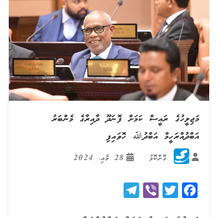
މަޖިލީހުގެ ރައީސް ކަމަށް ފޮނަދޫ ދާއިރާގެ މެންބަރު
އަބްދުއްރަހީމް އަބްދުﷲ ހޮވައިފި
ގޮށްކޮޅު
28 މެއި، 2024
Telegram
Viber
Twitter
Facebook