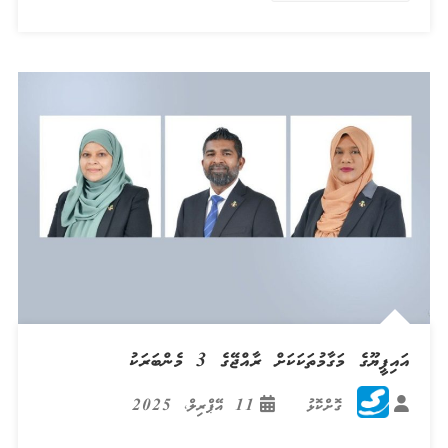
އައިޕީޔޫގެ މަގާމުތަކަކަށް ރާއްޖޭގެ 3 މެންބަރަކު
ގޮށްކޮޅު
11 އޭޕްރިލް، 2025