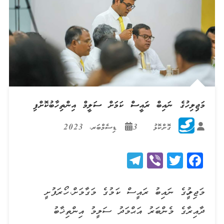
މަޖިިލިހުގެ ނައިބް ރައީސް ކަމަށް ސަލީމް އިންތިހާބުކޮށްފި
ގޮށްކޮޅު
3 ޑިސެމްބަރ، 2023
Telegram
Viber
Twitter
Facebook
މަޖިލީހުގެ ނައިބު ރައީސް ކަމުގެ މަގާމަށް، ހޯރަފުށީ
ދާއިރާގެ މެންބަރު އަޙްމަދު ސަލީމު އިންތިޚާބު