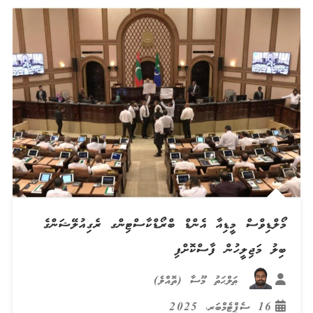
މޯލްޑިވްސް މީޑިއާ އެންޑް ބްރޯޑްކާސްޓިންގ ރެގިއުލޭޝަންގެ
ބިލު މަޖިލީހުން ފާސްކޮށްފި
ޠަލްޙަތު މޫސާ (ތޮއްލެ)
16 ސެޕްޓެމްބަރ، 2025