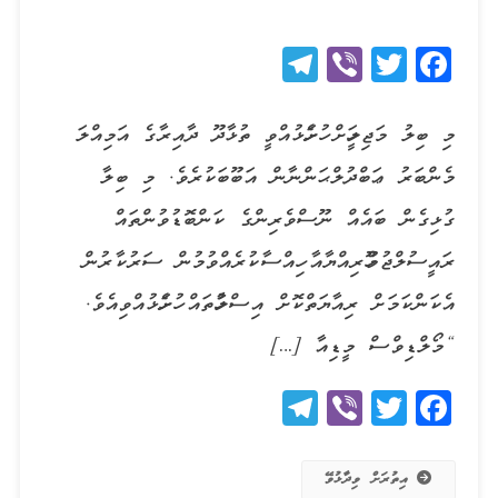
Telegram
Viber
Twitter
Facebook
މި ބިލު މަޖިލީހަށް ހުށަހެޅުއްވީ ތުޅާދޫ ދާއިރާގެ އަމިއްލަ
މެންބަރު ޢަބްދުލްޙަންނާން އަބޫބަކުރެވެ. މި ބިލާ
ގުޅިގެން ބައެއް ނޫސްވެރިންގެ ކަންބޮޑުވުންތައް
ރައީސުލްޖުމްހޫރިއްޔާއާ ހިއްސާކުރެއްވުމުން ސަރުކާރުން
އެކަންކަމަށް ރިއާޔަތްކޮށް އިސްލާހުތައް ހުށަހެޅުއްވިއެވެ.
“މޯލްޑިވްސް މީޑިއާ […]
Telegram
Viber
Twitter
Facebook
އިތުރަށް ވިދާޅުވޭ