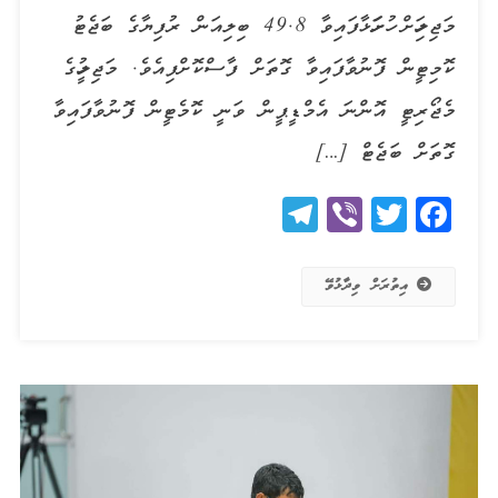
މަޖިލިހަށް ހުށަހަޅާފައިވާ 49.8 ބިލިއަން ރުފިޔާގެ ބަޖެޓު
ކޮމިޓީން ފޮނުވާފައިވާ ގޮތަށް ފާސްކޮށްފިއެވެ. މަޖިލީހުގެ
މެޖޯރިޓީ އޮންނަ އެމްޑީޕީން ވަނީ ކޮމެޓީން ފޮނުވާފައިވާ
ގޮތަށް ބަޖެޓް […]
Telegram
Viber
Twitter
Facebook
އިތުރަށް ވިދާޅުވޭ