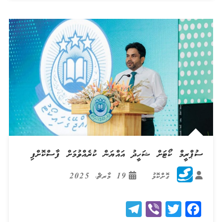
ސުޕްރީމް ކޯޓަށް ޝަހީދު އައްޔަން ކުރެއްވުމަށް ފާސްކޮށްފި
ގޮށްކޮޅު
19 މާރޗް، 2025
Telegram
Viber
Twitter
Facebook