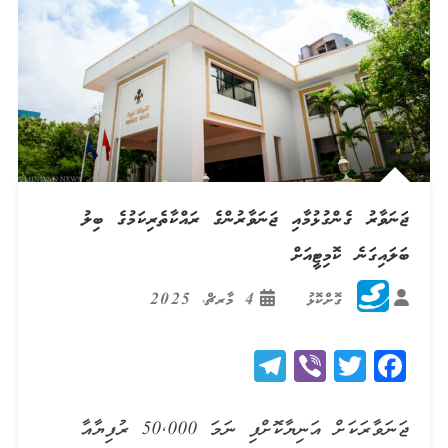
ޖަނަވާރު ގެންގުޅުމާއި ޖަނަވާރުންގެ ރައްކާތެރިކަމުގެ ބިލު
ބަލައިގަނެ ކޮމިޓީއަށް
ގޮށްކޮޅު
4 މާރޗް، 2025
Telegram
Viber
Twitter
Facebook
ޖަނަވާރަކަށް އަނިޔާކޮށްފި ނަމަ 50,000 ރުފިޔާއާ