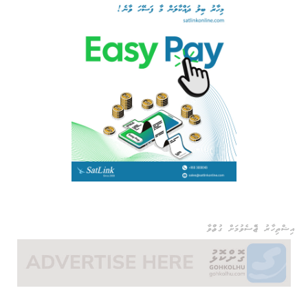
އިޝްތިހާރު ޖެއްސެވުމަށް ގުޅުއްވާ