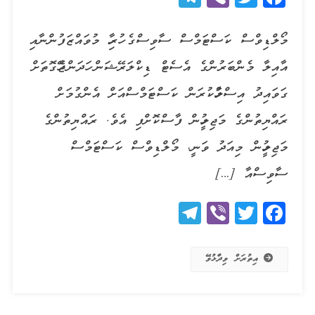
މޯލްޑިވްސް ކަސްޓަމްސް ސާވިސްގެ ހުރިހާ މުވައްޒަފުންނާއި
އާއިލާ މެންބަރުންގެ އެސެޓް ޑިކްލަރޭޝަން ހަދަންޖެހޭގޮތަށް
ގަވައިދު އިސްލާހުކުރަން ކަސްޓަމްސްއަށް އެންގުމަށް
ރައްޔިތުންގެ މަޖިލީހުން ފާސްކޮށްފި އެވެ. ރައްޔިތުންގެ
މަޖިލީހުން މިއަދު ވަނީ، މޯލްޑިވްސް ކަސްޓަމްސް
ސާވިސްއާ […]
Telegram
Viber
Twitter
Facebook
އިތުރަށް ވިދާޅުވޭ