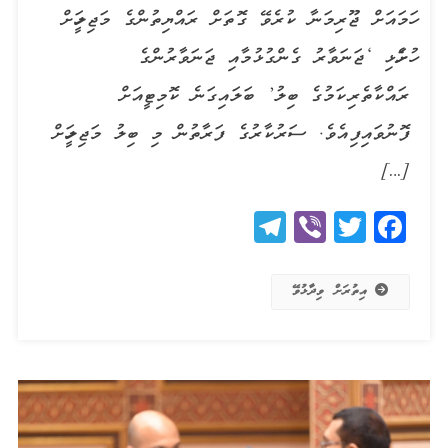
ހަމައަށް ޖޫރިމަނާ ކުރެވޭ ގޮތަށް ރައްޔިތުންގެ މަޖިލީހަށް
ހުށަހެޅި ‘ޖަނަވާރު ގެންގުޅުމާއި ޖަނަވާރުންގެ
ރައްކާތެރިކަމުގެ ބިލު’ ބަލައިގަނެ ކޮމިޓީއަށް
ފޮނުވައިފިއެވެ. ސަރުކާރުގެ ފަރާތުން މި ބިލު މަޖިލީހަށް
[…]
Telegram
Viber
Twitter
Facebook
އިތުރަށް ވިދާޅުވޭ