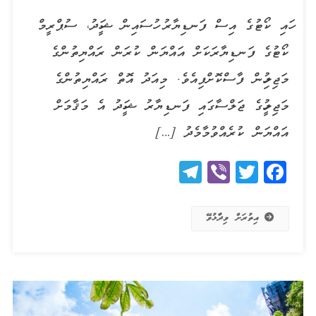
ހައި ކޯޓުގެ އިސް ފަނޑިޔާރު ހުސައިން ޝަހީދު، ސުޕްރީމް
ކޯޓުގެ ފަނޑިޔާރަކަށް އައްޔަން ކުރަން ރައްޔިތުންގެ
މަޖިލިހުން ފާސްކޮށްފިއެވެ. މިއަދު އޮތް ރައްޔިތުންގެ
މަޖިލީހުގެ ޖަލްސާގައި ފަނޑިޔާރު ޝަހީދު އެ މަޤާމަށް
އައްޔަން ކުރެއްވުމާމެދު […]
Telegram
Viber
Twitter
Facebook
އިތުރަށް ވިދާޅުވޭ