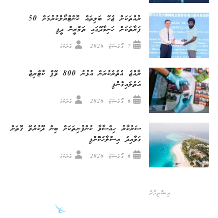
ރުއްތަކަށް ޖެހޭ ބަލިތައް ކޮންޓްރޯލްކުރުމަށް 50
ފަރާތަކަށް ހަނިމާދޫގައި ތަމްރީން ދީފި
7 އޯގަސްޓް، 2026
ގޮށްކޮޅު
ރާއްޖެ އެތެރެކުރަން އުޅުނު 800 ވޭޕް ކާޓްރިޖް
އަތުލައިގެންފި
6 އޯގަސްޓް، 2026
ގޮށްކޮޅު
ސަރުކާރު ހިއްސާވާ ކުންފުނިތަކަށް ބިން ދޫކުރެވޭ ގޮތަށް
ގަވާއިދު އިސްލާހުކޮށްފި
6 އޯގަސްޓް، 2026
ގޮށްކޮޅު
އިޝްތިހާރު