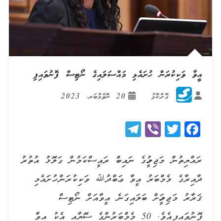
އީވާ ވަކިކުރަން ހުށައެޅި މައްސަލައިގެ ނޯޓިސް ފޮނުވައިފި
ގޮށްކޮޅު
20 ނޮވެމްބަރ، 2023
Telegram
Viber
Twitter
Facebook
ރައްޔިތުން މަޖިލީހުގެ ނައިބް ރައީސްކަމުން ގަލޮޅު އުތުރު
ދާއިރާގެ މެމްބަރު އީވާ ޢަބްދުﷲ ވަކިކުރަން ހުށައެޅި
ޤަރާރު މަޖިލީހަށް ބަލައިގަނެ އީވާއަށް ނޯޓިސް
ފޮނުވައިފިއެވެ. 50 މެމްބަރުންގެ ސޮޔާއި އެކު އިވާ