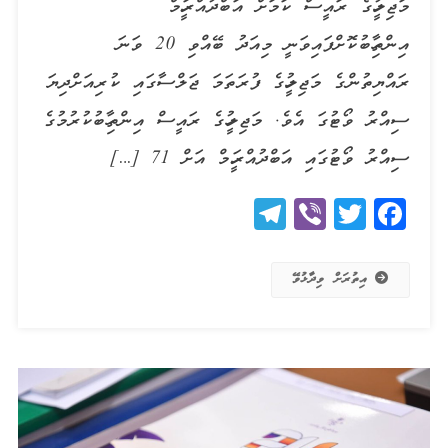
މަޖިލީހުގެ ރައީސް ކަމަށް އަބްދުއްރަހީމް
އިންތިހާބުކޮށްފައިވަނީ މިއަދު ބޭއްވި 20 ވަނަ
ރައްޔިތުންގެ މަޖިލީހުގެ ފުރަތަމަ ޖަލްސާގައި ކުރިއަށްދިޔަ
ސިއްރު ވޯޓުގަ އެވެ. މަޖިލީހުގެ ރައީސް އިންތިހާބުކުރުމުގެ
ސިއްރު ވޯޓުގައި އަބްދުއްރަހީމް އަށް 71 […]
Telegram
Viber
Twitter
Facebook
އިތުރަށް ވިދާޅުވޭ