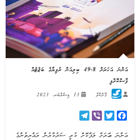
އަންނަ އަހަރަށް 49.8 ބިލިއަން ރުފިޔާގެ ބަޖެޓެއް
ފާސްކޮށްފި
ގޮށްކޮޅު
13 ޑިސެމްބަރ، 2023
Telegram
Viber
Twitter
Facebook
އަންނަ އަހަރަށް ލަފާކޮށް ކުރީ ސަރުކާރުން ރައްޔިތުންގެ