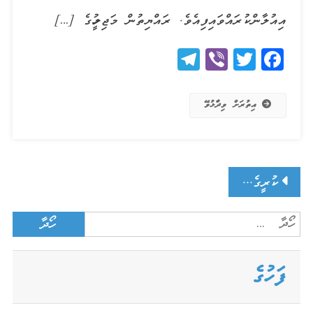
އިއުލާންކުރައްވައިފިއެވެ. ރައްޔިތުން މަޖިލީހުގެ […]
Telegram
Viber
Twitter
Facebook
އިތުރަށް ވިދާޅުވޭ
Posts
ކުރީގެ ލިޔުންތައް
Search
navigation
for:
ފަހުގެ