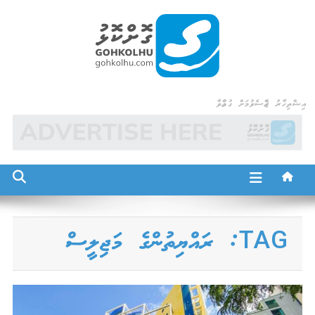
Ski
t
conten
Gohkolhu
Dhamaa Geney Gohkolhu
އިޝްތިހާރު ޖެއްސެވުމަށް ގުޅުއްވާ
TAG:
ރައްޔިތުންގެ މަޖިލީސް