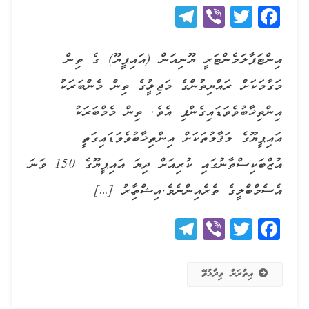
Telegram
Viber
Twitter
Facebook
އިންޓަޕާލަމެންޓަރީ ޔޫނިއަން (އައިޕީޔޫ) ގެ ތިން
މަގާމަކަށް ރައްޔިތުންގެ މަޖިލީހުގެ ތިން މެންބަރަކު
އިންތިޚާބުވެވަޑައިގެންފި އެވެ. ތިން މެމްބަރަކު
އައިޕީޔޫގެ މަޤާމުތަކަށް އިންތިޚާބުވެވަޑައިގަތީ
އުޒްބަކިސްތާނުގައި ކުރިއަށް ދިޔަ އައިޕީޔޫގެ 150 ވަނަ
އެސެމްބްލީގެ ތެރެއިންނެވެ.އިޝްތިހާރު […]
Telegram
Viber
Twitter
Facebook
އިތުރަށް ވިދާޅުވޭ