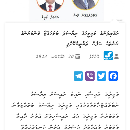
ރައްޔިތުންގެ މަޖިލީހުގެ ރިޔާސަތު ބަލަހައްޓާ މެންބަރުންގެ
ނަންތައް އަލުން ތަރުތީބުކޮށްފި
ގޮށްކޮޅު
20 ނޮވެމްބަރ، 2023
Telegram
Viber
Twitter
Facebook
މަޖިލީހުގެ ރައީސާއި ނައިބު ރައީސަށް ރިޔާސަތު
ނުބެލެހެއްޓޭ ހާލަތްތަކުގައި މަޖިލީހުގެ ރިޔާސަތު ބަލަހައްޓަވާނެ
މެމްބަރުން މަޖިލީހުގެ އައު ރައީސް ހިތަދޫ އުތުރު ދާއިރާ
މެމްބަރު މުޙައްމަދު އަސްލަމް އަލުން ކަނޑައަޅުއްވާ