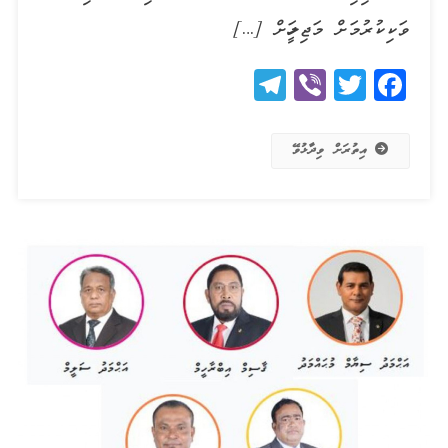
ވަކިކުރުމަށް މަޖިލީހަށް […]
Telegram
Viber
Twitter
Facebook
އިތުރަށް ވިދާޅުވޭ