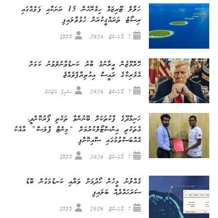
ހަލާލް ޓޫރިޒަމް ހިމެނޭހެން 15 ރަށަކާއި ފަޅެއްގައި
ރިސޯޓު ތަރައްޤީކުރަން ހުޅުވާލައިފި
7 އޯގަސްޓް، 2026
ގޮށްކޮޅު
ހޮރްމޫޒުން އީރާނުގެ ބާރު ކަނޑުވާނުލެވުނު ކަމަށް
އެމެރިކާގެ ރައީސް އިއުތިރާފްވެއްޖެ
7 އޯގަސްޓް، 2026
ސައިފު އަޒުހަރު
ހަނިމާދޫގެ ޕާކުތަކަށް ބޭނުންވާ ތަކެތި ފޯރުކޮށްދީ،
އެތަކެތި އިންސްޓޯލްކުރުމަށް “މިނެޓް ޕްލަސް” އާއެކު
އެއްބަސްވުމުގައި ސޮއިކޮށްފި
7 އޯގަސްޓް، 2026
ގޮށްކޮޅު
ގެއްލުނު މީހުން ހޯދުމަށް ވަޔާއި ކަނޑުމަގުން ބޮޑު
ސަރަޙައްދެއް ބަލައިފި
7 އޯގަސްޓް، 2026
ގޮށްކޮޅު