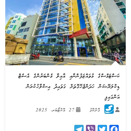
ކަސްޓަމްސްގެ މުވައްޒަފުންނާއި އާއިލާ މެންބަރުންގެ އެސެޓް
ޑިކްލަރޭޝަން ހަދަންޖެހޭގޮތަށް ގަވައިދު އިސްލާހުކުރަން
އަންގައިފި
ގޮށްކޮޅު
27 އޮކްޓޯބަރ، 2025
Telegram
Viber
Twitter
Facebook