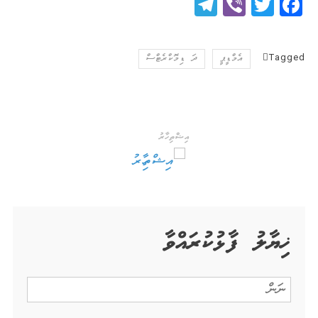
Telegram
Viber
Twitter
Facebook
Tagged
އެމްޑީޕީ
ދަ ޑިމޮކްރެޓްސް
އިޝްތިހާރު
ޚިޔާލު ފާޅުކުރައްވާ