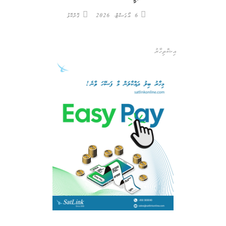
6 އޯގަސްޓް، 2026
ގޮށްކޮޅު
އިޝްތިހާރު