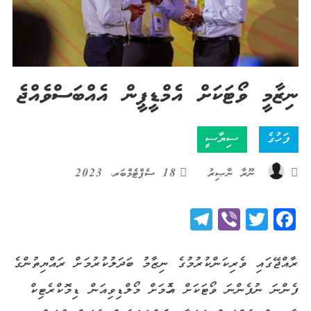
ނިޒާމީ ވޯޓަކަށް އެމްޑީޕީން އެއްބަސްވެއްޖެ
ފަހުގެ
ސިޔާސީ
ނޫރާ ނާޞިރު
18 ސެޕްޓެމްބަރ، 2023
Telegram
Viber
Twitter
Facebook
ރާއްޖޭގައި
ވެރިކަންކުރުމުގެ
ނިޒާމު
ބަދަލުކުރުމަށް
ރައްޔިތުންގެ
ފެންނަ
ނުފެންނަ
ވޯޓަކަށް
އެހުމަށް
މޯލްޑިވިއަން
ޑިމޮކްރެޓިކް