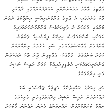
މީގެ
ކުރިން
ޑިމޮކްރެޓްސްގެ
ފަރާތުން
ރައީސް
ނަޝީދު
އެޕާޓީގެ
އާއްމު
މެމްބަރުންނާއި
ބައްދަލުކުރަައްވައި
ދެއްކެވި
ވާހަކަ
ފުޅެއްގައި،
އެ
ޕާޓީގެ
ފަރާތުން،
ރިޔާސީ
އިންތިހާބުގެ
ދެވަނަ
ބުރުގައި
ވާދަކުރާ
ދެ
ޕާޓީއަށްވެސް
އެ
ހުށަހެޅުން
ހުށަހަޅާފައިވާ
ކަމަށާއި،
އެހެންނަމަވެސް،
އިދިކޮޅު
ޕީއެންސީގެ
ފަރާތުން
އެ
ހުށަހެޅުމަށް
އެއްބަސްވުމެއްގައި
ސޮއި
ކުރުމަށް
އިންކާރުކުރާ
ކަމަށް
ބުނެފައެވެ
.
ވުމާއެކު،
އެޕާޓީއިން
މިހާރު
ވާހަކަ
ދައްކަމުން
އަންނަނީ
ހަމައެކަނި
އެމްޑީޕީއާއި
އެކު
ކަމަށް
ރައީސް
ނަޝީދު
ވަނީ
ވިދާޅުވައެވެ
.
އަދި
މިއަދުގެ
ރައްޔިތުންގެ
މަޖިލީހުގެ
ޖަލްސާގައި
ވާހަކަ
ދައްކަވަމުން
ރައީސް
ނަޝީދު
ވިދާޅުވެފައިވަނީ
ވެރިކަމުގެ
ނިޒާމް
ބަދަލުކުރުމަށް،
ރައްޔިތުންގެ
ފެންނަ
ނުފެންނަ
ވޯޓަކަށް