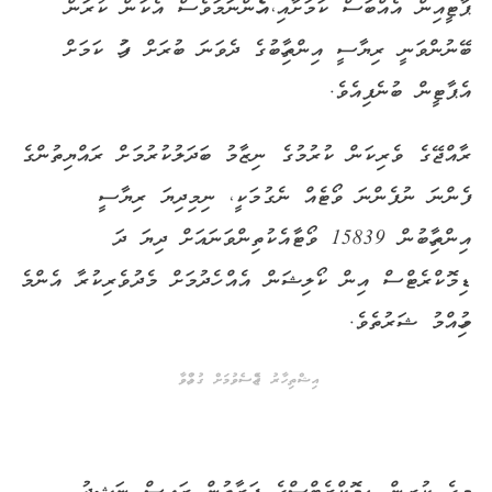
ޕާޓީއިން
އެއްބަސް
ކަމަށާއި،
އެހެންނަމަވެސް
އެކަން
ކުރަން
ބޭނުންވަނީ
ރިޔާސީ
އިންތިހާބުގެ
ދެވަނަ
ބުރަށް
ފަހު
ކަމަށް
އެޕާޓީން
ބުނެފިއެވެ
.
ރާއްޖޭގެ
ވެރިކަން
ކުރުމުގެ
ނިޒާމު
ބަދަލުކުރުމަށް
ރައްޔިތުންގެ
ފެންނަ
ނުފެންނަ
ވޯޓެއް
ނެގުމަކީ،
ނިމިދިޔަ
ރިޔާސީ
އިންތިހާބުން
15839
ވޯޓާއެކު
ތިންވަނައަށް
ދިޔަ
ދަ
ޑިމޮކްރެޓްސް
އިން
ކޯލިޝަން
އެއް
ހެދުމަށް
މެދުވެރިކުރާ
އެންމެ
މުހިއްމު
ޝަރުތެވެ
.
އިޝްތިހާރު ޖެއްސެވުމަށް ގުޅުއްވާ