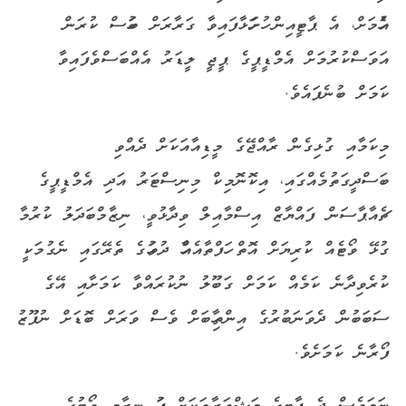
އެހުމަށް،
އެ
ޕާޓީއިން
ހުށަހަޅާފައިވާ
ގަރާރަށް
ބަހުސް
ކުރަން
އަވަސްކުރުމަށް
އެމްޑީޕީގެ
ޕީޖީ
ލީޑަރު
އެއްބަސްވެފައިވާ
ކަމަށް
ބުނެފައެވެ
.
މިކަމާއި
ގުޅިގެން
ރާއްޖޭގެ
މީޑިއާއަކަށް
ދެއްވި
ބަސްދީގަތުމެއްގައި،
އިކޮނޮމިކް
މިނިސްޓަރު
އަދި
އެމްޑީޕީގެ
ޗެއާޕާސަން
ފައްޔާޒް
އިސްމާއިލް
ވިދާޅުވީ،
ނިޒާމް
ބަދަލު
ކުރުމާ
ގުޅޭ
ވޯޓެއް
ކުރިޔަށް
އޮތް
ހަފްތާއެއްހާ
ދުވަހުގެ
ތެރޭގައި
ނެގުމަކީ
ކުރެވިދާނެ
ކަމެއް
ކަމަށް
ގަބޫލު
ނުކުރައްވާ
ކަމަށާއި
އޭގެ
ސަބަބުން
ދެވަނަ
ބުރުގެ
އިންތިހާބަށް
ވެސް
ވަރަށް
ބޮޑަށް
ނުފޫޒު
ފޯރާނެ
ކަމަށެވެ
.