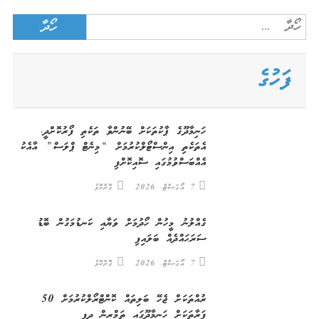
Search
for:
ފަހުގެ
ހަނިމާދޫގެ ޕާކުތަކަށް ބޭނުންވާ ތަކެތި ފޯރުކޮށްދީ،
އެތަކެތި އިންސްޓޯލްކުރުމަށް “މިނެޓް ޕްލަސް” އާއެކު
އެއްބަސްވުމުގައި ސޮއިކޮށްފި
7 އޯގަސްޓް، 2026
ގޮށްކޮޅު
ގެއްލުނު މީހުން ހޯދުމަށް ވަޔާއި ކަނޑުމަގުން ބޮޑު
ސަރަޙައްދެއް ބަލައިފި
7 އޯގަސްޓް، 2026
ގޮށްކޮޅު
ރުއްތަކަށް ޖެހޭ ބަލިތައް ކޮންޓްރޯލްކުރުމަށް 50
ފަރާތަކަށް ހަނިމާދޫގައި ތަމްރީން ދީފި