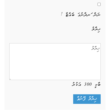
ނަން ހަނދާނުގަ ބަހައްޓާ !
ޚިޔާލު
ބާކީ
300
އަކުރު