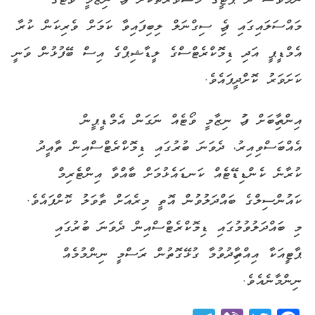
ނަމަވެސް
ދެ
ޕާޓީގެ
މަޝްވަރާތަކަށް
ފަހު
ނިޒާމީ
ވޯޓުގެ
މައްސަލައިގައި
ފެހި
ސިގްނަލް
ލިބިފައިވާ
ކަމަށް
ވެރިކަން
ކުރާ
އެމްޑީޕީ
އަދި
ޑިމޮކްރެޓްސްގެ
ލީޑާޝިޕްގެ
އިސް
ބޭފުޅުން
ވަނީ
ކަށަވަރު
ކޮށްދީފައެވެ
.
އިންތިހާބަށް
ފަހު
ނިޒާމީ
ވޯޓެއް
ނަގަން
އެމްޑީޕީން
އެއްބަސްވިއިރު،
ދެވަނަ
ބުރުގައި
ޑިމޮކްރެޓްސްއިން
ތާއީދު
ކުރާނެ
ކެންޑިޑޭޓެއް
ކަނޑައެޅުމަށް
ބާއްވާ
އިންޓެރިމް
ކައުންސިލްގެ
ބައްދަލުވުން
އޮތީ
މިރެއަށް
ތާވަލު
ކޮށްފައެވެ
.
މި
ބައްދަލުވުމުގައި
ޑިމޮކްރެޓްސްއިން
ދެވަނަ
ބުރުގައި
ޕާޓީއަކާ
އިއްތިހާދުވުމާ
ގުޅޭ
ގޮތުން
ރަސްމީ
ނިންމުމެއް
ނިންމާނެއެވެ
.