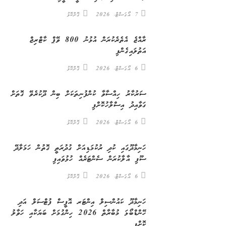
7 އޯގަސްޓް، 2026
ގޮށްކޮޅު
ރާއްޖެ އެތެރެކުރަން އުޅުނު 800 ވޭޕް ކާޓްރިޖް
އަތުލައިގެންފި
6 އޯގަސްޓް، 2026
ގޮށްކޮޅު
ސަރުކާރު ހިއްސާވާ ކުންފުނިތަކަށް ބިން ދޫކުރެވޭ ގޮތަށް
ގަވާއިދު އިސްލާހުކޮށްފި
6 އޯގަސްޓް، 2026
ގޮށްކޮޅު
ހަނިމާދޫގައި ކުދި ރުކުމަޑިއަށް ގުދުރަތީ ގޮތުން ހަމަލާދޭ
ސޫފި އާލާކުރަން ސެންޓަރެއް ހުޅުވައިފި
6 އޯގަސްޓް، 2026
ގޮށްކޮޅު
ހަނިމާދޫ ކައުންސިލް އިންޓަރ އޮފީސް ފުޓްސަލް އަދި
ހޭންޑްބޯޅަ މުބާރާތް 2026 ހިންގުމަށް ބަޔަކާއި ހަވާލު
ކޮށްފި