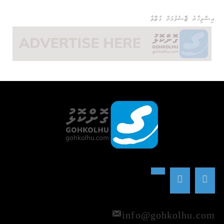
އިޝްތިހާރު ޖެއްސެވުމަށް ގުޅުއްވާ
info@gohkolhu.com