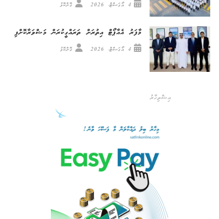
4 އޯގަސްޓް، 2026
ގޮށްކޮޅު
މާފަރު އެއާޕޯޓް އިތުރަށް ތަރައްގީކުރަން މަޝްވަރާކޮށްފި
4 އޯގަސްޓް، 2026
ގޮށްކޮޅު
އިޝްތިހާރު