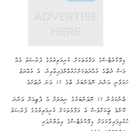
ޑިމޮކްރެޓްސްގެ މަޤާމުތަކަށް ކުރިމަތިލުމުގެ ފުރުޞަތު އެއް
މަސް ދުވަހުގެ މުއްދަތަކަށް ހުޅުވާލާފައިވާއިރު، އެ މުއްދަތު
ހަމަވާނީ އަންނަ ނޮވެންބަރު މަހުގެ 15 ވަނަ ދުވަހަށެވެ.
އެހެންކަމުން 15 ނޮވެންބަރުގެ ނިޔަލަށް އެ ޕާޓީއަށް ވަންނަ
ކޮންމެ މީހަކަށްވެސް އެ މަޤާމުތަކަށް ކުރިމަތިލުމުގެ ފުރުޞަތު
ހުޅުވިފައިވާކަމަށް ޑިމޮކްރެޓްސްގެ އިޢުލާނުގައި