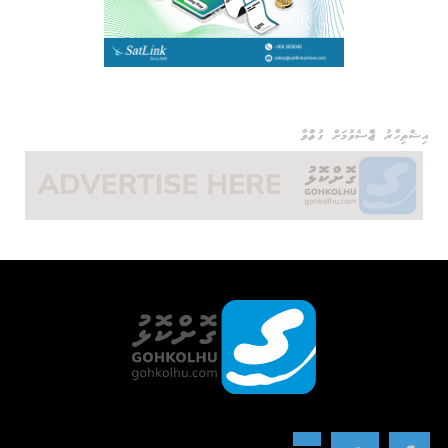
އިޝްތިހާރު ޖެއްސެވުމަށް ގުޅުއްވާ