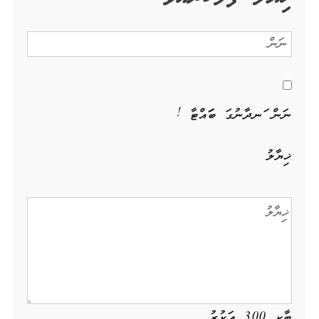
ނަން ހަނދާނުގަ ބަހައްޓާ !
ޚިޔާލު
ބާކީ
300
އަކުރު