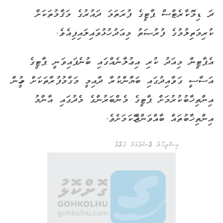
ދަ ޑިމޮކްރެޓްސް ޕާޓީގެ ފުރަތަމަ ދައުރުގެ މަޤާމުތަކަށް
ކުރިމަތިލުމުގެ ފުރުޞަތު މިއަދު ހުޅުވައިލައިފިއެވެ.
އެޕާޓީން މިއަދު ކުރި އިޢުލާނެއްގައި ބުނެފައިވަނީ ޕާޓީގެ
އަސާސީ ގަވާއިދުގައި ބަޔާންކުރާ ދާއިމީ މަގާމުފުރާތަކަށް މީހުން
އިންތިޚާބުކުރުމަށް ޕާޓީގެ މެންބަރުންގެ މެދުގައި އާންމު
އިންތިޚާބުތައް ބާއްވަންޖެހޭކަމަށެވެ.
އިޝްތިހާރު ޖެއްސެވުމަށް ގުޅުއްވާ