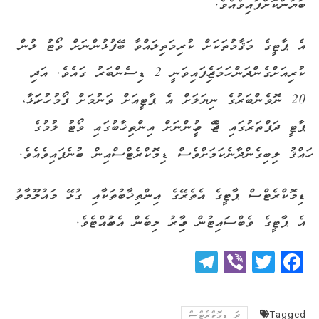
ބަޔާންކޮށްފައިވެއެވެ.
އެ ޕާޓީގެ މަޤާމުތަކަށް ކުރިމަތިލައްވާ ބޭފުޅުންނަށް ވޯޓު ލުން
ކުރިއަށްގެންދަން ހަމަޖެހިފައިވަނީ 2 ޑިސެންބަރު ގައެވެ. އަދި
20 ނޮވެންބަރުގެ ނިޔަލަށް އެ ޕާޓީއަށް ވަނުމަށް ފޯމު ހުށަހަޅާ،
ޕާޓީ ދަފްތަރުގައި ޖެހޭ މީހުންނަށް އިންތިޚާބުގައި ވޯޓު ލުމުގެ
ހައްޤު ލިބިގެންދާނެކަމަށްވެސް ޑިމޮކްރެޓްސްއިން ބުނެފައިވެއެވެ.
ޑިމޮކްރެޓްސް ޕާޓީގެ އެތެރޭގެ އިންތިޚާބުތަކާއި ގުޅޭ މައުލޫމާތު
އެ ޕާޓީގެ ވެބްސައިޓުން މިހާރު ލިބެން އެބަހުއްޓެވެ.
Telegram
Viber
Twitter
Facebook
Tagged
ދަ ޑިމޮކްރެޓްސް