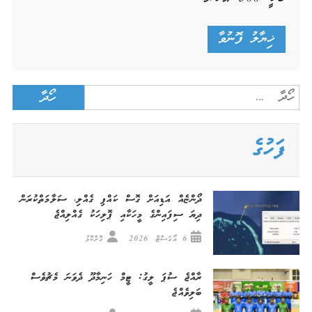
Search
for:
ފަހުގެ
ދޯންޏެއް އަޑިއަށް ގޮސް ކައްޕި ގެއްލި، ސަލާމަތްކުރަން
ދިޔަ ސިފައިންގެ މީހަކާއި ޕޮލިހަކު ގެއްލިއްޖެ
6 އޯގަސްޓް، 2026
ގޮށްކޮޅު
ރާއްޖެ ސުޕަ ލީގު: ޓީމް ހަނިމާދޫ ދެވަނަ މެޗުވެސް
ބަލިވެއްޖެ