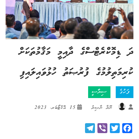
ދަ ޑިމޮކްރެޓްސްގެ ދާއިމީ މަޤާމުތަކަށް
ކުރިމަތިލުމުގެ ފުރުޞަތު ހުޅުވައިލައިފި
ފަހުގެ
ސިޔާސީ
ނޫރާ ނާޞިރު
15 އޮކްޓޯބަރ، 2023
Telegram
Viber
Twitter
Facebook