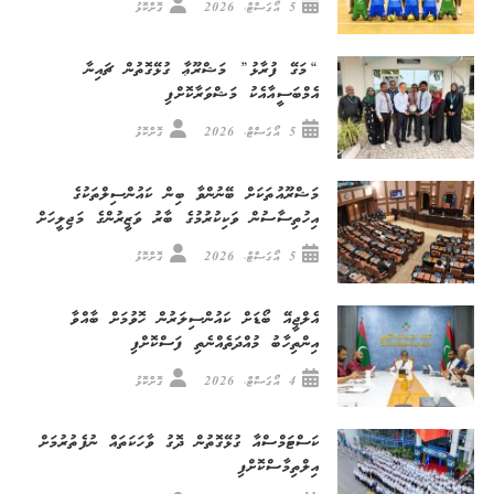
5 އޯގަސްޓް، 2026
ގޮށްކޮޅު
“މަގޭ ފުރާޅު” މަޝްރޫޢާ ގުޅޭގޮތުން ޗައިނާ
އެމްބަސީއާއެކު މަޝްވަރާކޮށްފި
5 އޯގަސްޓް، 2026
ގޮށްކޮޅު
މަޝްރޫއުތަކަށް ބޭނުންވާ ބިން ކައުންސިލްތަކުގެ
އިހުތިސާސުން ވަކިކުރުމުގެ ބާރު ވަޒީރުންގެ މަޖިލީހަށް
5 އޯގަސްޓް، 2026
ގޮށްކޮޅު
އެލްޖީއޭ ބޯޑަށް ކައުންސިލަރުން ހޮވުމަށް ބާއްވާ
އިންތިހާބު މުއްދަތެއްނެތި ފަސްކޮށްފި
4 އޯގަސްޓް، 2026
ގޮށްކޮޅު
ކަސްޓަމްސްއާ ގުޅޭގޮތުން ދޮގު ވާހަކަތައް ނުފެތުރުމަށް
އިލްތިމާސްކޮށްފި