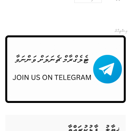
އިޝްތިހާރު
ޚިޔާލު ފާޅުކުރައްވާ