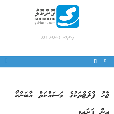
Ski
t
conten
Gohkolhu
Dhamaa Geney Gohkolhu
އިޝްތިހާރު ޖެއްސެވުމަށް ގުޅުއްވާ
ޖާހު ފްލެޓްތަކުގެ މަސައްކަތް އާބަންކޯ
އިން ފަށައިފި