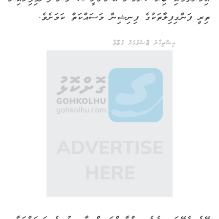
ތިރީ ފަންގިފިލާތަކުގެ ފިނިޝިން މަސައްކަތް ކަމަށެވެ.
އިޝްތިހާރު ޖެއްސެވުމަށް ގުޅުއްވާ