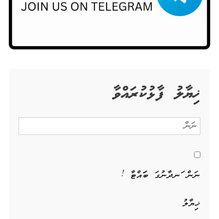
ޚިޔާލު ފާޅުކުރައްވާ
ނަން ހަނދާނުގަ ބަހައްޓާ !
ޚިޔާލު