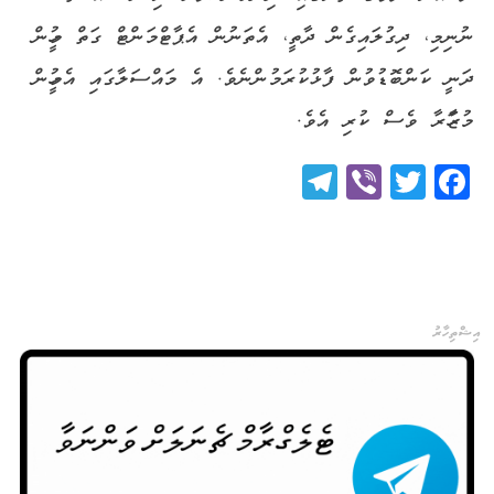
ނުނިމި، ދިގުލައިގެން ދާތީ، އެތަނުން އެޕާޓްމަންޓް ގަތް މީހުން
ދަނީ ކަންބޮޑުވުން ފާޅުކުރަމުންނެވެ. އެ މައްސަލާގައި އެމީހުން
މުޒާހަރާ ވެސް ކުރި އެވެ.
Telegram
Viber
Twitter
Facebook
އިޝްތިހާރު