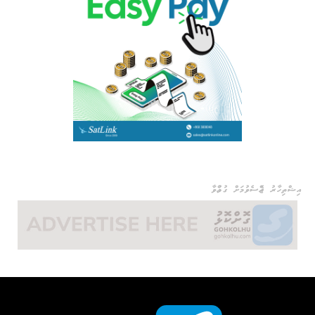
އިޝްތިހާރު ޖެއްސެވުމަށް ގުޅުއްވާ