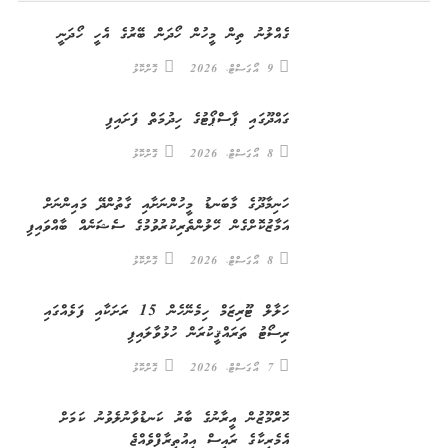
ގެއްލުނު ތިން މީހުން ހޯދަން ބޭރުގެ އެހީ ހޯދަނީ
9 އޯގަސްޓް، 2026
ގޮށްކޮޅު
ގައްދޫގައި ޕާސްޕޯޓުގެ ހިދުމަތް ފަށައިފި
8 އޯގަސްޓް، 2026
ގޮށްކޮޅު
ހަނިމާދޫގެ މާބަނޑު މީހުންނަށާއި ގާތުންދޭ މައިންނަށް
އަމާޒުކޮށްގެން ހޭލުންތެރިކުރުވުމުގެ ސެޝަނެއް ބާއްވައިފި
8 އޯގަސްޓް، 2026
ގޮށްކޮޅު
ހަލާލް ޓޫރިޒަމް ހިމެނޭހެން 15 ރަށަކާއި ފަޅެއްގައި
ރިސޯޓު ތަރައްޤީކުރަން ހުޅުވާލައިފި
7 އޯގަސްޓް، 2026
ގޮށްކޮޅު
ހޮރްމޫޒުން އީރާނުގެ ބާރު ކަނޑުވާނުލެވުނު ކަމަށް
އެމެރިކާގެ ރައީސް އިއުތިރާފްވެއްޖެ