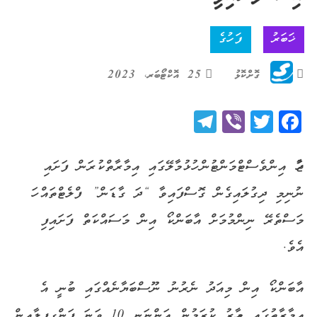
ޚަބަރު
ފަހުގެ
ގޮށްކޮޅު
25 އޮކްޓޯބަރ، 2023
Telegram
Viber
Twitter
Facebook
ޖާހު އިންވެސްޓްމަންޓުން ހުޅުމާލޭގައި އިމާރާތްކުރަން ފަށައި
ނުނިމި ދިގުލައިގެން ގޮސްފައިވާ “ދަ ގާޑަން” ފްލެޓްތައް ހަ
މަސްތެރޭ ނިންމުމަށް އާބަންކޯ އިން މަސައްކަތް ފަށައިފި
އެވެ.
އާބަންކޯ އިން މިއަދު ނެރުނު ނޫސްބަޔާނެއްގައި ބުނީ އެ
އިމާރާތުގައި މިހާރު ކުރަމުން އަންނަނީ 10 ވަނަ ފަންގިފިލާއިން