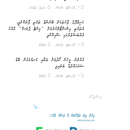
7 އޯގަސްޓް، 2026
ސައިފު އަޒުހަރު
ހަނިމާދޫގެ ޕާކުތަކަށް ބޭނުންވާ ތަކެތި ފޯރުކޮށްދީ،
އެތަކެތި އިންސްޓޯލްކުރުމަށް “މިނެޓް ޕްލަސް” އާއެކު
އެއްބަސްވުމުގައި ސޮއިކޮށްފި
7 އޯގަސްޓް، 2026
ގޮށްކޮޅު
ގެއްލުނު މީހުން ހޯދުމަށް ވަޔާއި ކަނޑުމަގުން ބޮޑު
ސަރަޙައްދެއް ބަލައިފި
7 އޯގަސްޓް، 2026
ގޮށްކޮޅު
އިޝްތިހާރު