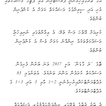
އޭގެ ތެރޭގައި ހިމެނެނީ ޕްލާސްޓަރިން އާއި ޕުޓީގެ މަސައްކަތާއި
މުށި އަދި ސީލިންގުގެ މަސައްކަތް ކަމަށް އެ ކުންފުނިން
ބުންޏެވެ.
ކުރިއަށް އޮތް ހަ މަސް ތެރޭ، އެ އިމާރާތުގައި ނުނިމި ހުރިހާ
މަސައްކަތްތަކެއް ނިންމާނެ ކަމަށް ވެސް އެ ކުންފުނިން
ބުންޏެވެ.
ޖާހުގެ “ދަ ގާޑަން” އަކީ 2017 ވަނަ އަހަރުން ފެށިގެން
މަސައްކަތް ކުރަމުން އަންނަ ތަނެކެވެ. އެތަނުގައި 83
އެޕާޓްމަންޓް ހަދާއިރު ހިމެނެނީ 2+1 އާއި 3 އަދި 3+1 ގެ
އެޕާޓްމަންޓްތަކެވެ.
ދެ އަހަރު ދުވަހުގެ ތެރޭގައި ނިންމަން ހަވާލުކުރި މަސައްކަތް