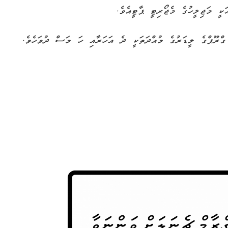
ކީ މަޖިލީހުގެ މެޖޯރިޓީ ޕާޓީއެވެ.
ގްރޫޕްގެ ލީޑަރުގެ މުއްދަތަކީ ދެ އަހަރާއި ހަ މަސް ދުވަހެވެ.