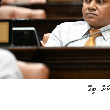
ކަށް ބިގޭ