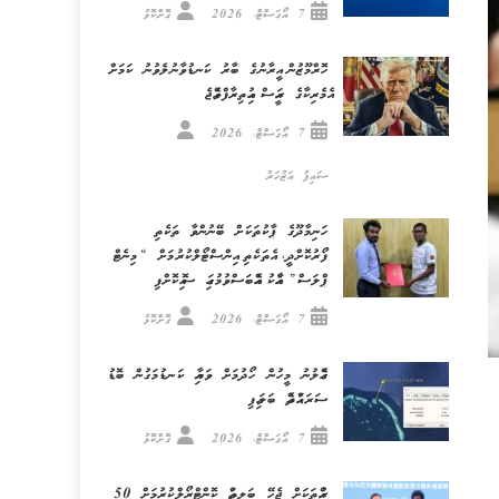
7 އޯގަސްޓް، 2026
ގޮށްކޮޅު
ހޮރްމޫޒުން އީރާނުގެ ބާރު ކަނޑުވާނުލެވުނު ކަމަށް
އެމެރިކާގެ ރައީސް އިއުތިރާފްވެއްޖެ
7 އޯގަސްޓް، 2026
ސައިފު އަޒުހަރު
ހަނިމާދޫގެ ޕާކުތަކަށް ބޭނުންވާ ތަކެތި
ފޯރުކޮށްދީ، އެތަކެތި އިންސްޓޯލްކުރުމަށް “މިނެޓް
ޕްލަސް” އާއެކު އެއްބަސްވުމުގައި ސޮއިކޮށްފި
7 އޯގަސްޓް، 2026
ގޮށްކޮޅު
ގެއްލުނު މީހުން ހޯދުމަށް ވަޔާއި ކަނޑުމަގުން ބޮޑު
ސަރަޙައްދެއް ބަލައިފި
7 އޯގަސްޓް، 2026
ގޮށްކޮޅު
ރުއްތަކަށް ޖެހޭ ބަލިތައް ކޮންޓްރޯލްކުރުމަށް 50