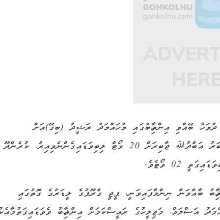
ުވަހު ބޭއްވި އިންތިޚާބުގައި މުހައްމަދު ރަޝީދު (ބިގޭ)އަށް
ލިބިވަޑައިގަތީ 28 ވޯޓެވެ. އަދި ކާށިދޫ ދާއިރާގެ މެންބަރު އަބްދުﷲ ޖާބިރަށް 20 ވޯޓް ލިބިވަޑައިގެންނެވިއިރު، ކުރެންދޫ
ތީ 02 ވޯޓެވެ.
ޚާބު ބާއްވަން ނިންމާފައިވަނީ، ޕީޖީ ގްރޫޕުގެ ލީޑަރުގެ ގޮތުގައި
ަދު އަސްލަމް، މަޖިލީހުގެ ރައީސްކަމަށް އިންތިޚާބު ވެވަޑައިގަތުމާއެކު