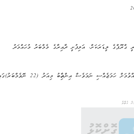
ީ ގްރޫޕްގެ ލީޑަރަކަށް، އަލިފުށީ ދާއިރާގެ މެމްބަރު މުހައްމަދު
އެމްޑީޕީން ކުރިން މި އިންތިޚާބު 23 ނޮވެމްބަރުގައި ބޭއްވުމަށް ހަމަޖެއްސި ނަމަވެސް އިންތިޚާބު މިއަދު (22 ނޮވެމްބަ
ް ގުޅުއްވާ