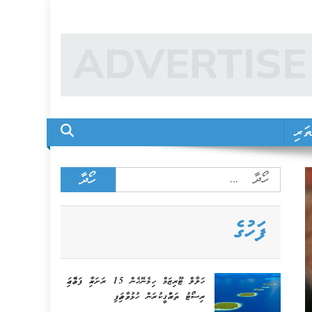
ަރި
Search
for:
ފަހުގެ
ހަލާލް ޓޫރިޒަމް ހިމެނޭހެން 15 ރަށަކާއި ފަޅެއްގައި
ރިސޯޓު ތަރައްޤީކުރަން ހުޅުވާލައިފި