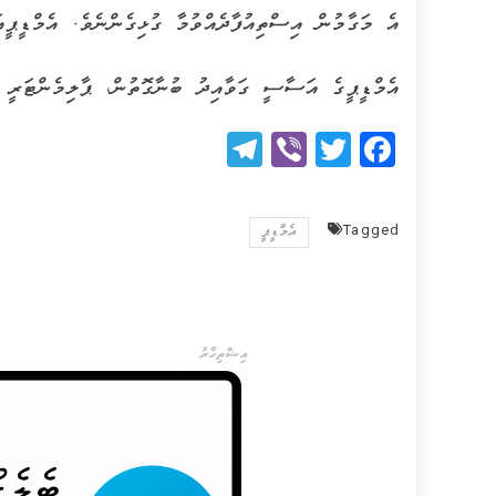
އެ މަގާމުން އިސްތިއުފާދެއްވުމާ ގުޅިގެންނެވެ. އެމްޑީޕީއަ
އެމްޑީޕީގެ އަސާސީ ގަވާއިދު ބުނާގޮތުން، ޕާލިމެންޓަރީ 
Telegram
Viber
Twitter
Facebook
Tagged
އެމްޑީޕީ
އިޝްތިހާރު