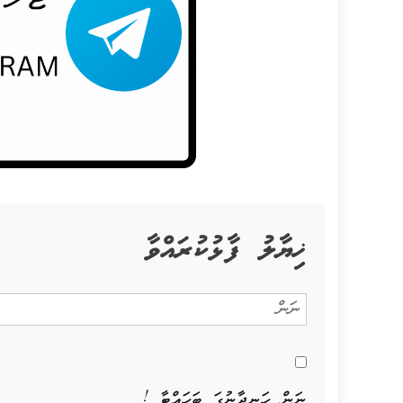
ޚިޔާލު ފާޅުކުރައްވާ
ނަން ހަނދާނުގަ ބަހައްޓާ !