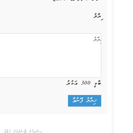
ޚިޔާލު
ބާކީ
300
އަކުރު
އިޝްތިހާރު ޖެއްސެވުމަށް ގުޅުއްވާ