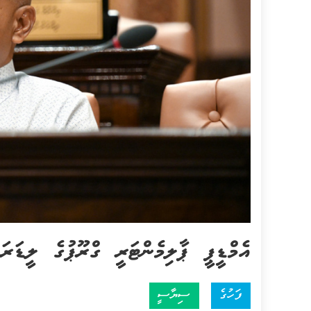
އެމްޑީޕީ ޕާލިމެންޓަރީ ގްރޫޕުގެ ލީޑަރަ
ފަހުގެ
ސިޔާސީ