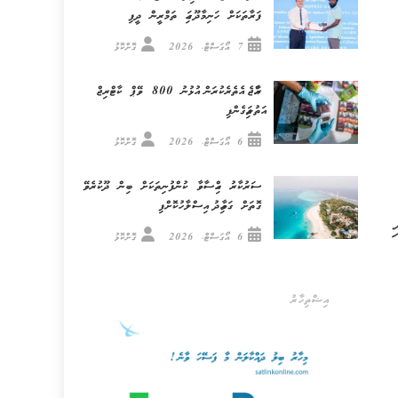
ފަރާތަކަށް ހަނިމާދޫގައި ތަމްރީން ދީފި
7 އޯގަސްޓް، 2026
ގޮށްކޮޅު
ރާއްޖެ އެތެރެކުރަން އުޅުނު 800 ވޭޕް ކާޓްރިޖް
އަތުލައިގެންފި
6 އޯގަސްޓް، 2026
ގޮށްކޮޅު
ސަރުކާރު ހިއްސާވާ ކުންފުނިތަކަށް ބިން ދޫކުރެވޭ
ގޮތަށް ގަވާއިދު އިސްލާހުކޮށްފި
ރު)ގައި
6 އޯގަސްޓް، 2026
ގޮށްކޮޅު
އިޝްތިހާރު