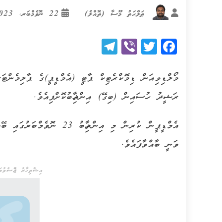
ޠަލްޙަތު މޫސާ (ތޮއްލެ)
22 ނޮވެމްބަރ، 2023
Telegram
Viber
Twitter
Facebook
މޯލްޑިވިއަން ޑިމޮކްރެޓިކް ޕާޓީ (އެމްޑީޕީ)ގެ ޕާލިމެންޓަރ
ރަޝީދު ހުސައިން (ބިގޭ) އިންތިޚާބުކޮށްފިއެވެ.
ވަނީ ބާއްވާފައެވެ.
އިޝްތިހާރު ޖެއްސެވުމަށ