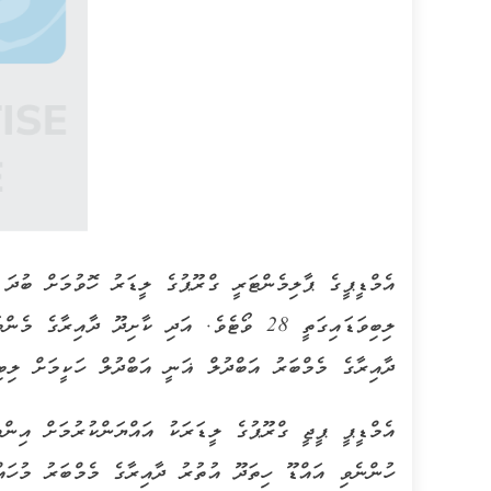
އެމްޑީޕީގެ ޕާލިމެންޓަރީ ގްރޫޕުގެ ލީޑަރު ހޮވުމަށް ބުދަ ދ
ދާއިރާގެ މެމްބަރު އަބްދުލް ޣަނީ އަބްދުލް ހަކީމަށް ލިބިވަޑައިގަ
އެމްޑީޕީ ޕީޖީ ގްރޫޕުގެ ލީޑަރަކު އައްޔަންކުރުމަށް އިންތި
ހުންނެވި އައްޑޫ ހިތަދޫ އުތުރު ދާއިރާގެ މެމްބަރު މުހައްމ