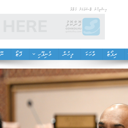
އިޝްތިހާރު ޖެއްސެވުމަށް ގުޅުއްވާ
ރިޕޯޓް
ވާހަކަ
މީހުން
މުނިފޫހި
ފޮޓޯ
ނޫތ