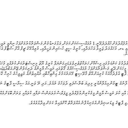
” ޕާޓީ އުފެއްދުމުގައި އިސްކޮށް 8 މުއައްސިސެއް ތިއްބެވި. އިލެކްޝަންސް ކޮމިޝަނުން ވިދާޅުވީ ޕާޓީ އުފެއްދުމަށް ހުއްދަދެވޭނީ 1 މުއަ
ވި ޑރ. މުހައްމަދު ޖަމީލު އަހުމަދާއި، ކުރީގެ ސީޕީ ހުސައިން ވަހީދާއި، މުލިއާގޭގެ ޗީފް އޮފް ސްޓާފް އަހ
ވެ.
 މީހަކަށް ދޭތީ މަޝްވަރާއަށްފަހު މުއައްސިސެއްގެ ގޮތުގައި ރައީސް ޔާމީންގެ ދަރިކަލުން ޒޭން އަބްދުﷲ ޔާމ
ވީ ޕާޓީ އުފެދުމާއެކު ކުރިއަށް އޮތް މާލޭސިޓީ މޭޔަރުކަމުގެ އިންތިޚާބާއި ރައްޔިތުންގެ މަޖިލީހުގެ ހުރިހާ ގޮ
ނިކުފާނުގެ ޓީމުން އިއުލާންކުރީ މިދިޔަ ބުރާސްފަތި ދުވަހުގެ ރެއެވެ. އަދި ރޭ ވަނީ އައު ސިޔާސީ ޕާޓީގެ ނ
 ކުލަ ރައީސް ޔާމީން މީގެކުރިން އުފެއްދެވި ޕީޕަލްސް އެލަޔަންސް ނަމާއި ކުލައާއި ވަރަށް ބޮޑަށް އެއްގޮތ
ެވީ ޕާޓީގެ ލީޑަރޝިޕުން އެމަނިކުފާނު އެއްފަރާތް ކޮށްފައިވާ ކަމަށް ވިދާޅުވެއެވެ.