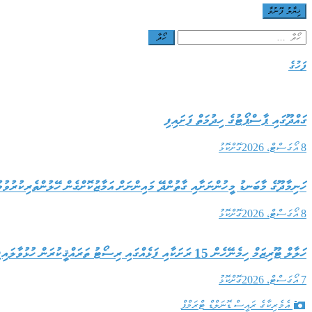
Search
for:
ފަހުގެ
ގައްދޫގައި ޕާސްޕޯޓުގެ ހިދުމަތް ފަށައިފި
8 އޯގަސްޓް، 2026
ގޮށްކޮޅު
ހަނިމާދޫގެ މާބަނޑު މީހުންނަށާއި ގާތުންދޭ މައިންނަށް އަމާޒުކޮށްގެން ހޭލުންތެރިކުރުވު
8 އޯގަސްޓް، 2026
ގޮށްކޮޅު
ހަލާލް ޓޫރިޒަމް ހިމެނޭހެން 15 ރަށަކާއި ފަޅެއްގައި ރިސޯޓު ތަރައްޤީކުރަން ހުޅުވާލައިފި
7 އޯގަސްޓް، 2026
ގޮށްކޮޅު
އެމެރިކާގެ ރައީސް ޑޮނަލްޑް ޓްރަމްޕް