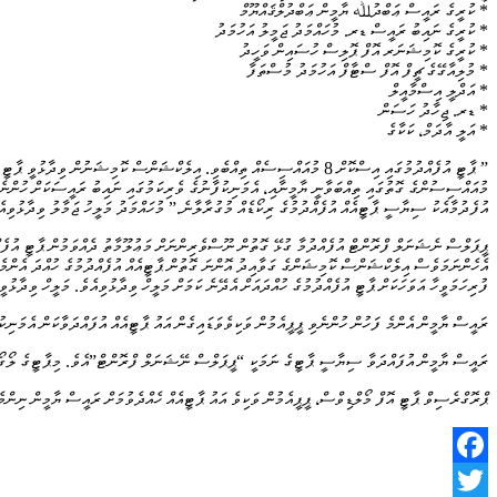
* ކުރީގެ ރައީސް ޢަބްދުﷲ ޔާމީން ޢަބްދުލްޤައްޔޫމް
* ކުރީގެ ނައިބު ރައީސް ޑރ. މުހައްމަދު ޖަމީލު އަހުމަދު
* ކުރީގެ ކޮމިޝަނަރ އޮފް ޕޮލިސް ހުސައިން ވަހީދު
* މުލިއާގޭގެ ޗީފް އޮފް ސްޓާފް އަހުމަދު މުސްތަފާ
* އަދްލީ އިސްމާއީލް
* ޑރ. ޖިހާދު ހަސަން
* އަލީ އާދަމް، ކަކާގެ
މުއައްސިސުންގެ ގޮތުގައި ތިއްބަވާނީ ޔާމީނާއި، އެމަނިކުފާނުގެ ވެރިކަމުގައި ނައިބު ރައީސަކަށް ހުންނެ
އުފެދުމާއެކު ސިޔާސީ ޕާޓީއެއް އުފެއްދުމުގެ ރިކޯޑެއް މުގުރާލާނެ.” މުހައްމަދު މަލީހު ޖަމާލު ވިދާޅުވިއެ
އެހެންނަމަވެސް އިލެކްޝަންސް ކޮމިޝަންގެ ގަވާއިދު އޮންނަ ގޮތުން ޕާޓީއެއް އުފެއްދުމުގެ ހުއްދަ އެންމެ
ފުރިހަމަވީހާ އަވަހަކަށް ޕާޓީ އުފެއްދުމުގެ ހުއްދައަށް އެދޭނެ ކަމަށް މަލީހް ވިދާޅުވިއެވެ. މަލީހް ވިދާޅު
ރައީސް ޔާމީން އެންމެ ފަހުން ހުންނެވި ޕީޕީއެމުން ވަކިވެވަޑައިގެން އައު ޕާޓީއެއް އުފައްދަވާކަން އެމަ
ރައީސް ޔާމީން އުފައްދަވާ ސިޔާސީ ޕާޓީގެ ނަމަކީ “ޕީޕަލްސް ނޭޝަނަލް ފްރޮންޓް”އެވެ. މިޕާޓީގެ ލޯގޯ އާއި
ޕްރޮގްރެސިވް ޕާޓީ އޮފް މޯލްޑިވްސް، ޕީޕީއެމުން ވަކިވެ އައު ޕާޓީއެއް ހެއްދެވުމަށް ރައީސް ޔާމީން ނިންމ
Facebook