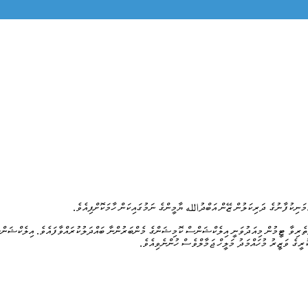
ިކުފާނުގެ ދަރިކަލުން ޒޭން އަބްދުالله ޔާމީންގެ ނަމުގައިކަން ހާމަކޮށްފިއެވެ.
ތްތެރިވާ ޓީމުން މިއަދުވަނީ އިލެކްޝަންސް ކޮމިޝަންގެ މެންބަރުންނާ ބައްދަލުކުރައްވާފައެވެ. އިލެކްޝަނ
ރީގެ ވަޒީރު މުހައްމަދު މަލީހް ޖަމާލްވެސް ހުންނެވިއެވެ.