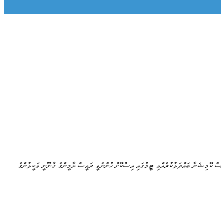
ްސް ކޮމިޝަނާ ބައްދަލުކުރެއްވި ޓީމުގައި އިސްކޮށް ހުންނެވީ ރައީސް ޔާމީންގެ ގާނޫނީ ވަކީލުންގެ