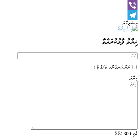
Twitter
Viber
އިޝްތިހާރު
Telegram
ޚިޔާލު ފާޅުކުރައްވާ
ނަން ހަނދާނުގަ ބަހައްޓާ !
ޚިޔާލު
ބާކީ
300
އަކުރު