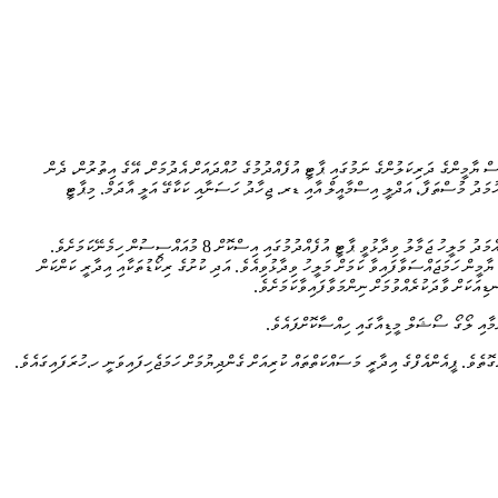
އްސިސަކަށް ކަމަށް. އަޅުގަނޑުމެން މަޝްވަރާކުރުމަށްފަހު ނިންމީ ރައީސް ޔާމީންގެ ދަރިކަލުންގެ ނަމުގައި ޕާޓީ އުފެއްދުމުގެ ހުއްދައަށް އެދުމަށް. އޭގެ އިތުރުން، ދެން
ުމަދު މުސްތަފާ، އަދްލީ އިސްމާއީލް އާއި ޑރ. ޖިހާދު ހަސަނާއި ކަކާގޭ އަލީ އާދަމް. މިޕާޓީ
ޕީޕަލްސް ނެޝަނަލް ފްރޮންޓް އުފެއްދުމާ ގުޅޭ ގޮތުން ނޫސްވެރިންނަށް މަޢުލޫމާތު ދެއްވަމުން ޕާޓީ އުފެއްދުމުގެ ކަންކަމުގައި އިސްކޮށް ހަރަކާތްތެރިވެވަޑައިގަންނަވާ ކުރީގެ ޔޫތު މިނިސްޓަރުކަން ކުރެއްވި މުހައްމަދު މަލީހު ޖަމާލު ވިދާޅުވީ ޕާޓީ އުފެއްދުމުގައި އިސްކޮށް 8 މުއައްސިސުން ހިމެނޭކަމަށެވެ.
ީން ހަމަޖައްސަވާފައިވާ ކަމަށް މަލީހު ވިދާޅުވިއެވެ. އަދި ކުށުގެ ރިކޯޑުތަކާއި އިދާރީ ކަންކަން
ނޑިއަކަށް ވާދަކުރެއްވުމަށް ނިންމަވާފައިވާކަމަށެވެ.
ަމާއި ލޯގޯ ސޯޝަލް މީޑިއާގައި ހިއްސާކޮށްފައެވެ.
ެވެ. ޕީއެންއެފްގެ އިދާރީ މަސައްކަތްތައް ކުރިއަށް ގެންދިޔުމަށް ހަމަޖެހިފައިވަނީ ހ.ހުރަފައިގައެވެ.