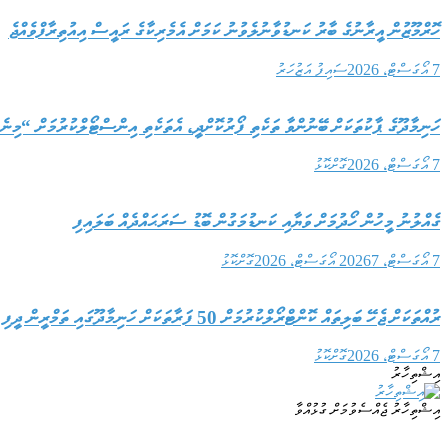
ހޮރްމޫޒުން އީރާނުގެ ބާރު ކަނޑުވާނުލެވުނު ކަމަށް އެމެރިކާގެ ރައީސް އިއުތިރާފްވެއްޖެ
7 އޯގަސްޓް، 2026
ސައިފު އަޒުހަރު
ހަނިމާދޫގެ ޕާކުތަކަށް ބޭނުންވާ ތަކެތި ފޯރުކޮށްދީ، އެތަކެތި އިންސްޓޯލްކުރުމަށް “މިނ
7 އޯގަސްޓް، 2026
ގޮށްކޮޅު
ގެއްލުނު މީހުން ހޯދުމަށް ވަޔާއި ކަނޑުމަގުން ބޮޑު ސަރަޙައްދެއް ބަލައިފި
7 އޯގަސްޓް، 2026
7 އޯގަސްޓް، 2026
ގޮށްކޮޅު
ރުއްތަކަށް ޖެހޭ ބަލިތައް ކޮންޓްރޯލްކުރުމަށް 50 ފަރާތަކަށް ހަނިމާދޫގައި ތަމްރީން ދީފި
7 އޯގަސްޓް، 2026
ގޮށްކޮޅު
އިޝްތިހާރު
އިޝްތިހާރު ޖެއްސެވުމަށް ގުޅުއްވާ