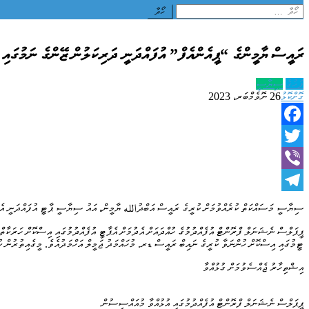
Search
for:
ރައީސް ޔާމީންގެ “ޕީއެންއެފް” އުފައްދަނީ ދަރިކަލުން ޒޭންގެ ނަމުގައި
ފަހުގެ
ސިޔާސީ
ގޮށްކޮޅު
26 ނޮވެމްބަރ، 2023
Facebook
Twitter
Viber
Telegram
ސިޔާސީ މަސައްކަތް ކުރެއްވުމަށް ކުރީގެ ރައީސް އަބްދުالله ޔާމީން، އައު ސިޔާސީ ޕާޓީ އުފައްދަނީ އެމަނ
ޕީޕަލްސް ނެޝަނަލް ފްރޮންޓް އުފެއްދުމުގެ ހުއްދައަށް އެދުމަށް އެޕާޓީ އުފެއްދުމުގައި އިސްކޮށް ހަރަކާ
ޓީމުގައި އިސްކޮށް ހުންނަވާ ކުރީގެ ނައިބް ރައީސް ޑރ. މުހައްމަދު ޖަމީލް އަހްމަދުއެވެ. މީގެއިތުރުން ކު
އިޝްތިހާރު ޖެއްސެވުމަށް ގުޅުއްވާ
ޕީޕަލްސް ނެޝަނަލް ފްރޮންޓް އުފެއްދުމުގައި އުޅުއްވާ މުއައްސިސުން