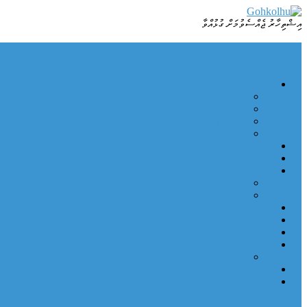
Skip
to
އިޝްތިހާރު ޖެއްސެވުމަށް ގުޅުއްވާ
Dhamaa Geney Gohkolhu
Gohkolhu
content
ޚަބަރު
ހަނިމާދޫ
ފަހުގެ
ޚަބަރު ޢާޖިލް
ދުނިޔެ
ކުޅިވަރު
ސިޔާސީ
ދީން
ޞިއްހަތު
އިޖުތިމާޢީ
ރިޕޯޓް
ވާހަކަ
މީހުން
މުނިފޫހި
އަދަބިއްޔާތު
ފޮޓޯ
ނޫތަރި