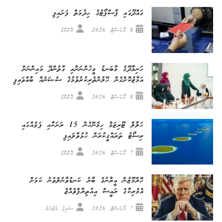
ގައްދޫގައި ޕާސްޕޯޓުގެ ހިދުމަތް ފަށައިފި
8 އޯގަސްޓް، 2026
ގޮށްކޮޅު
ހަނިމާދޫގެ މާބަނޑު މީހުންނަށާއި ގާތުންދޭ މައިންނަށް
އަމާޒުކޮށްގެން ހޭލުންތެރިކުރުވުމުގެ ސެޝަނެއް ބާއްވައިފި
8 އޯގަސްޓް، 2026
ގޮށްކޮޅު
ހަލާލް ޓޫރިޒަމް ހިމެނޭހެން 15 ރަށަކާއި ފަޅެއްގައި
ރިސޯޓު ތަރައްޤީކުރަން ހުޅުވާލައިފި
7 އޯގަސްޓް، 2026
ގޮށްކޮޅު
ހޮރްމޫޒުން އީރާނުގެ ބާރު ކަނޑުވާނުލެވުނު ކަމަށް
އެމެރިކާގެ ރައީސް އިއުތިރާފްވެއްޖެ
7 އޯގަސްޓް، 2026
ސައިފު އަޒުހަރު