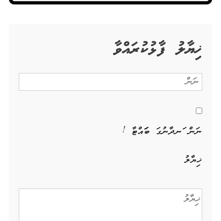
ޚިޔާލު ފާޅުކުރައްވާ
ނަން ހަނދާނުގަ ބަހައްޓާ !
ޚިޔާލު