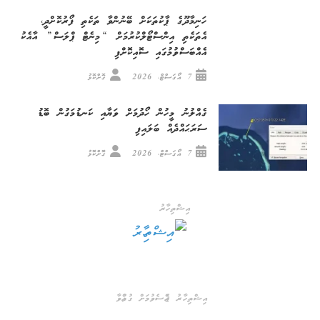
ހަނިމާދޫގެ ޕާކުތަކަށް ބޭނުންވާ ތަކެތި ފޯރުކޮށްދީ،
އެތަކެތި އިންސްޓޯލްކުރުމަށް “މިނެޓް ޕްލަސް” އާއެކު
އެއްބަސްވުމުގައި ސޮއިކޮށްފި
7 އޯގަސްޓް، 2026
ގޮށްކޮޅު
ގެއްލުނު މީހުން ހޯދުމަށް ވަޔާއި ކަނޑުމަގުން ބޮޑު
ސަރަޙައްދެއް ބަލައިފި
7 އޯގަސްޓް، 2026
ގޮށްކޮޅު
އިޝްތިހާރު
އިޝްތިހާރު ޖެއްސެވުމަށް ގުޅުއްވާ