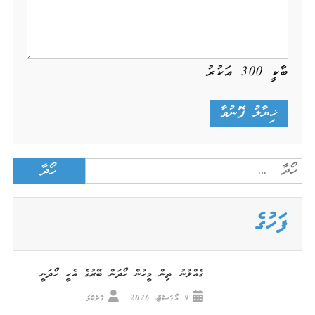
ބާކީ
300
އަކުރު
Search
for:
ފަހުގެ
ގެއްލުނު ތިން މީހުން ހޯދަން ބޭރުގެ އެހީ ހޯދަނީ
9 އޯގަސްޓް، 2026
ގޮށްކޮޅު