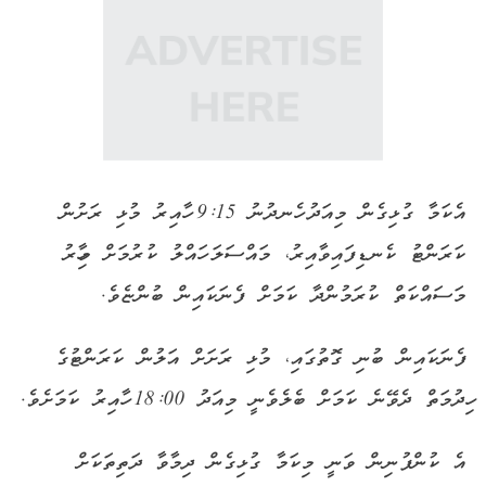
އެކަމާ ގުޅިގެން މިއަދު ހެނދުނު 9:15 ހާއިރު މުޅި ރަށުން
ކަރަންޓު ކެނޑިފައިވާއިރު، މައްސަލަ ހައްލު ކުރުމަށް މިހާރު
މަސައްކަތް ކުރަމުންދާ ކަމަށް ފެނަކައިން ބުންޏެވެ.
ފެނަކައިން ބުނި ގޮތުގައި، މުޅި ރަށަށް އަލުން ކަރަންޓުގެ
ހިދުމަތް ދެވޭނެ ކަމަށް ބެލެވެނީ މިއަދު 18:00 ހާއިރު ކަމަށެވެ.
އެ ކުންފުނިން ވަނީ މިކަމާ ގުޅިގެން ދިމާވާ ދަތިތަކަށް