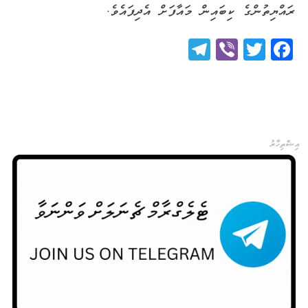
ރައްޔިތުންގެ ކިބައިން މައާފަށް އެދިފައެވެ.
Telegram
Viber
Twitter
Facebook
އިޝްތިހާރު