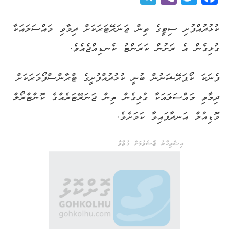
ކުޅުދުއްފުށި ސިޓީގެ ތިން ޖަނަރޭޓަރަކަށް ދިމާވި މައްސަލައަކާ
ގުޅިގެން އެ ރަށުން ކަރަންޓު ކެނޑިއްޖެއެވެ.
ފެނަކަ ކޯޕަރޭޝަނުން ބުނީ ކުޅުދުއްފުށީގެ ޓްރާންސްފޯމަރަކަށް
ދިމާވި މައްސަލައަކާ ގުޅިގެން ތިން ޖަނަރޭޓަރެއްގެ ކޮންޓްރޯލް
މޮޑިއުލް އަނދާފައިވާ ކަމަށެވެ.
އިޝްތިހާރު ޖެއްސެވުމަށް ގުޅުއްވާ