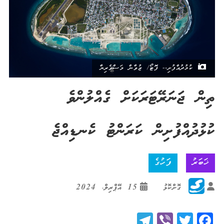
ކުޅުދުއްފުށި-- ފޮޓޯ/ ޒުވާން މަސްވެރިޔާ
ތިން ޖަނަރޭޓަރަކަށް ގެއްލުންވެ
ކުޅުދުއްފުށިން ކަރަންޓު ކެނޑިއްޖެ
ޚަބަރު
ފަހުގެ
ގޮށްކޮޅު
15 އޭޕްރިލް، 2024
Telegram
Viber
Twitter
Facebook