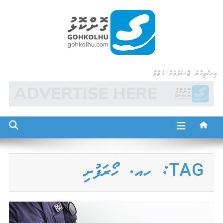
Ski
t
conten
Gohkolhu
Dhamaa Geney Gohkolhu
އިޝްތިހާރު ޖެއްސެވުމަށް ގުޅުއްވާ
TAG:
ހއ. ހޯރަފުށި