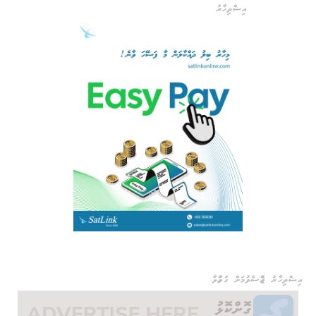
އިޝްތިހާރު
އިޝްތިހާރު ޖެއްސެވުމަށް ގުޅުއްވާ