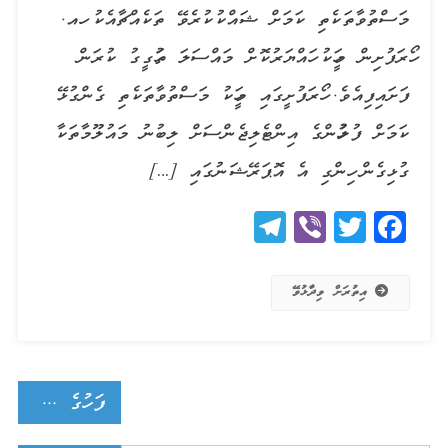
މަސްތުވާތަކެތި ކަމަށް ޝައްކުކުރެވޭ ތަކެއްޗާއެކު ހއ.
ހޯރަފުށިން މީހަކު ހައްޔަރުކޮށް މައްސަލަ ތަހުގީގު ކުރަން
ފަށައިފިއެވެ. ހޯރަފުށީގައި މީހަކު މަސްތުވާތަކެތި ގެންގުޅޭ
ކަމަށް ފުލުހުންގެ އިންޓެލިޖެންސަށް ލިބުނު މައުލޫމާތަކާ
ގުޅިގެން ހިންގި އެ އޮޕަރޭޝަނުގައި […]
Telegram
Viber
Twitter
Facebook
އިތުރަށް ވިދާޅުވޭ
Posts
ފަހުގެ ލިޔުންތައް