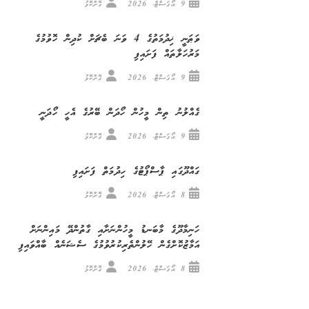
9 އޯގަސްޓް، 2026
ގޮށްކޮޅު
ވަޠަނީ ޚިދުމަތުގެ 4 ވަނަ ބެޗަށް ކުދިން ހޮވުމުގެ
މަރުހަލާތައް ފަށައިފި
9 އޯގަސްޓް، 2026
ގޮށްކޮޅު
ގެއްލުނު ތިން މީހުން ހޯދަން ބޭރުގެ އެހީ ހޯދަނީ
9 އޯގަސްޓް، 2026
ގޮށްކޮޅު
ގައްދޫގައި ޕާސްޕޯޓުގެ ހިދުމަތް ފަށައިފި
8 އޯގަސްޓް، 2026
ގޮށްކޮޅު
ހަނިމާދޫގެ މާބަނޑު މީހުންނަށާއި ގާތުންދޭ މައިންނަށް
އަމާޒުކޮށްގެން ހޭލުންތެރިކުރުވުމުގެ ސެޝަނެއް ބާއްވައިފި
8 އޯގަސްޓް، 2026
ގޮށްކޮޅު