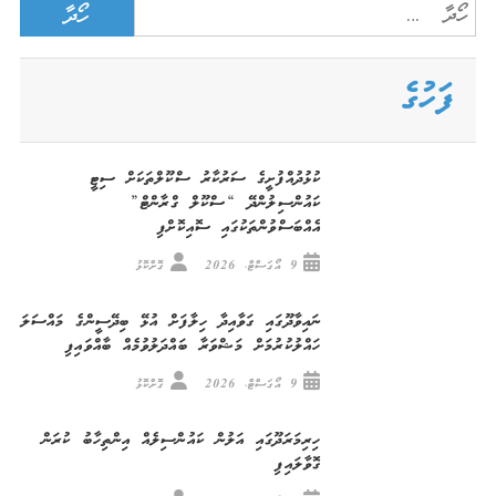
Search
navigation
for:
ފަހުގެ
ކުޅުދުއްފުށީގެ ސަރުކާރު ސްކޫލްތަކަށް ސިޓީ
ކައުންސިލުންދޭ “ސްކޫލް ގްރާންޓް”
އެއްބަސްވުންތަކުގައި ސޮއިކޮށްފި
9 އޯގަސްޓް، 2026
ގޮށްކޮޅު
ނައިވާދޫގައި ގަވާއިދާ ހިލާފަށް އުޅޭ ބިދޭސީންގެ މައްސަލަ
ހައްލުކުރުމަށް މަޝްވަރާ ބައްދަލުވުމެއް ބާއްވައިފި
9 އޯގަސްޓް، 2026
ގޮށްކޮޅު
ހިރިމަރަދޫގައި އަލުން ކައުންސިލެއް އިންތިހާބު ކުރަން
ގޮވާލައިފި