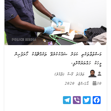
މަސްތުވާތަކެތި ކަމަށް ޝައްކުކުރެވޭ ތަކެއްޗާއެކު ހޯރަފުށިން
މީހަކު ހައްޔަރުކޮށްފި.
ޠަލްޙަތު މޫސާ (ތޮއްލެ)
30 އޯގަސްޓް، 2020
Telegram
Viber
Twitter
Facebook