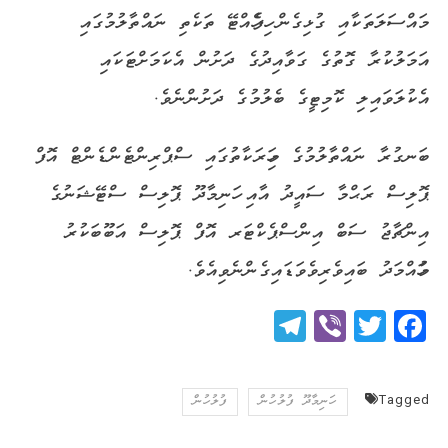
މައްސަލަތަކާއި ގުޅިގެން ހިފެހެއްޓޭ ތަކެތި ނައްތާލުމުގައި
އަމަލުކުރާ ގޮތުގެ ގަވާއިދުގެ ދަށުން އެކަމަށްޓަކައި
އެކުލަވައިލި ކޮމިޓީގެ ބެލުމުގެ ދަށުންނެވެ.
ބަނގުރާ ނައްތާލުމުގެ މިހަރަކާތުގައި ސްޕްރިންޓެންޑެންޓް އޮފް
ޕޮލިސް ރަޙްމާ ސައީދު އާއި ހަނިމާދޫ ޕޮލިސް ސްޓޭޝަނުގެ
އިންޗާޖު ސަބް އިންސްޕެކްޓަރ އޮފް ޕޮލިސް އަބޫބަކުރު
މުހައްމަދު ބައިވެރިވެވަޑައިގެންނެވިއެވެ.
Telegram
Viber
Twitter
Facebook
Tagged
ހަނިމާދޫ ފުލުހުން
ފުލުހުން