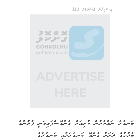
އިޝްތިހާރު ޖެއްސެވުމަށް ގުޅުއްވާ
ބަނގުރާ ނައްތާލުން ކުރިއަށް ގެންގޮސްފައިވަނީ ފުލުހުންގެ
ބެލުމުގެ ދަށަށް ގެނެވޭ ބަނގުރަލާއި ބަނގުރާގެ