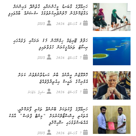
ހަނިމާދޫގެ މާބަނޑު މީހުންނަށާއި ގާތުންދޭ މައިންނަށް
އަމާޒުކޮށްގެން ހޭލުންތެރިކުރުވުމުގެ ސެޝަނެއް ބާއްވައިފި
8 އޯގަސްޓް، 2026
ގޮށްކޮޅު
ހަލާލް ޓޫރިޒަމް ހިމެނޭހެން 15 ރަށަކާއި ފަޅެއްގައި
ރިސޯޓު ތަރައްޤީކުރަން ހުޅުވާލައިފި
7 އޯގަސްޓް، 2026
ގޮށްކޮޅު
ހޮރްމޫޒުން އީރާނުގެ ބާރު ކަނޑުވާނުލެވުނު ކަމަށް
އެމެރިކާގެ ރައީސް އިއުތިރާފްވެއްޖެ
7 އޯގަސްޓް، 2026
ސައިފު އަޒުހަރު
ހަނިމާދޫގެ ޕާކުތަކަށް ބޭނުންވާ ތަކެތި ފޯރުކޮށްދީ،
އެތަކެތި އިންސްޓޯލްކުރުމަށް “މިނެޓް ޕްލަސް” އާއެކު
އެއްބަސްވުމުގައި ސޮއިކޮށްފި
7 އޯގަސްޓް، 2026
ގޮށްކޮޅު