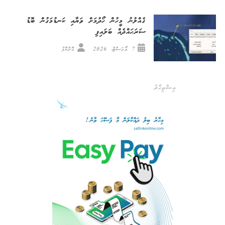
ގެއްލުނު މީހުން ހޯދުމަށް ވަޔާއި ކަނޑުމަގުން ބޮޑު
ސަރަޙައްދެއް ބަލައިފި
7 އޯގަސްޓް، 2026
ގޮށްކޮޅު
އިޝްތިހާރު