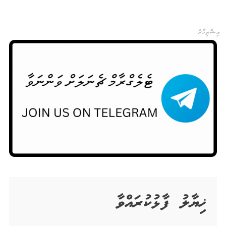
އިޝްތިހާރު
ޚިޔާލު ފާޅުކުރައްވާ