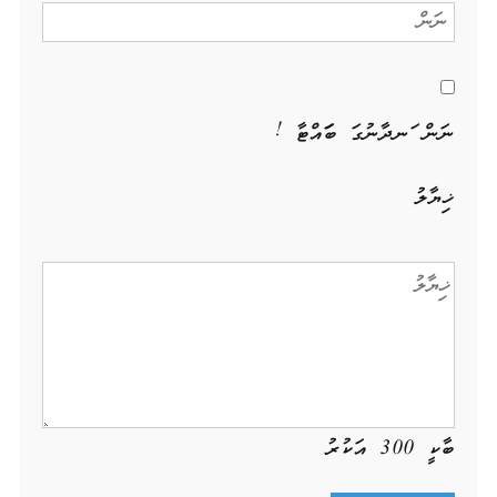
ނަން ހަނދާނުގަ ބަހައްޓާ !
ޚިޔާލު
ބާކީ
300
އަކުރު