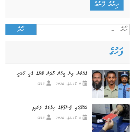
Search
for:
ފަހުގެ
ގެއްލުނު ތިން މީހުން ހޯދަން ބޭރުގެ އެހީ ހޯދަނީ
9 އޯގަސްޓް، 2026
ގޮށްކޮޅު
ގައްދޫގައި ޕާސްޕޯޓުގެ ހިދުމަތް ފަށައިފި
8 އޯގަސްޓް، 2026
ގޮށްކޮޅު