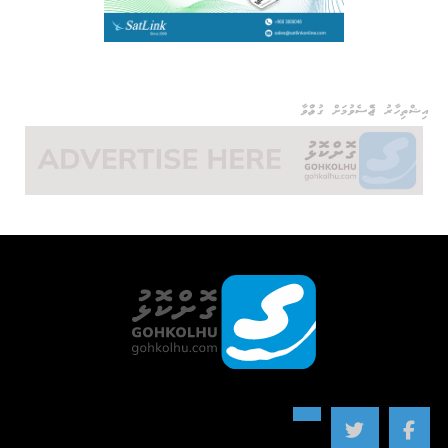
އިޝްތިހާރު ޖެއްސެވުމަށް ގުޅުއްވާ