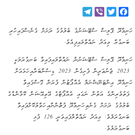
Telegram
Viber
Twitter
Facebook
ހަނިމާދޫ ޕޮލިސް ސްޓޭޝަނުގެ ބެލުމުގެ ދަށަށް ގެނެސްފައި ހުރި
ބަނގުރާ މިއަދު ނައްތާލައިފިއެވެ.
ހަނިމާދޫ ޕޮލިސް ސްޓޭޝަނުން ނައްތާލައިފައިވާ ބަނގުރަލަކީ
2023 ޖެނުވަރީން ފެށިގެން 2023 ޑިސެންބަރާއި ހަމައަށް
ހަނިމާދޫ އިންޓަނޭޝްނަލް އެއާޕޯޓުން ފުރަން ގޮސްފައިވާ
ފަތުވެރިންގެ އަތުން ނަގައި އެއާޕޯޓްގެ އޭވިއޭޝަން ކޮމާންޑްގެ
ބެލުމުގެ ދަށަށް ގެނެވި ހަނިމާދޫ ފުލުހުންނާއި ހަވާލުކޮށްފައިވާ
ބަނގުރަލެވެ. މިއަދު ނައްތާލާފައިވަނީ 126 ފުޅި
ބަނގުރަލެވެ.