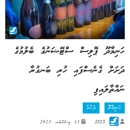
ހަނިމާދޫ ޕޮލިސް ސްޓޭޝަނުގެ ބެލުމުގެ
ދަށަށް ގެނެސްފައި ހުރި ބަނގުރާ
ނައްތާލައިފި
ހަނިމާދޫ
ފަހުގެ
ގޮށްކޮޅު
13 ޑިސެމްބަރ، 2023