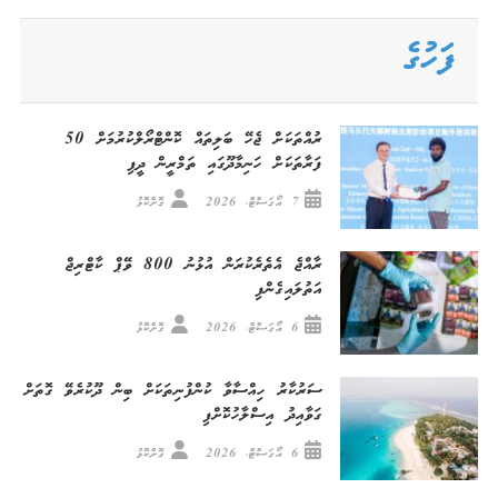
for:
ފަހުގެ
ރުއްތަކަށް ޖެހޭ ބަލިތައް ކޮންޓްރޯލްކުރުމަށް 50
ފަރާތަކަށް ހަނިމާދޫގައި ތަމްރީން ދީފި
7 އޯގަސްޓް، 2026
ގޮށްކޮޅު
ރާއްޖެ އެތެރެކުރަން އުޅުނު 800 ވޭޕް ކާޓްރިޖް
އަތުލައިގެންފި
6 އޯގަސްޓް، 2026
ގޮށްކޮޅު
ސަރުކާރު ހިއްސާވާ ކުންފުނިތަކަށް ބިން ދޫކުރެވޭ ގޮތަށް
ގަވާއިދު އިސްލާހުކޮށްފި
6 އޯގަސްޓް، 2026
ގޮށްކޮޅު