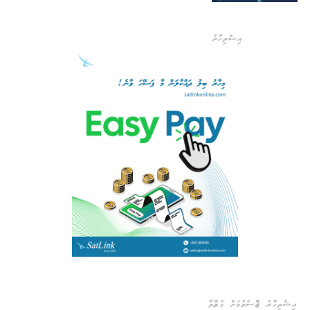
އިޝްތިހާރު
އިޝްތިހާރު ޖެއްސެވުމަށް ގުޅުއްވާ