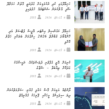
ހަނިމާދޫގައި ކުދި ރުކުމަޑިއަށް ގުދުރަތީ ގޮތުން ހަމަލާދޭ
ސޫފި އާލާކުރަން ސެންޓަރެއް ހުޅުވައިފި
6 އޯގަސްޓް، 2026
ގޮށްކޮޅު
ހަނިމާދޫ ކައުންސިލް އިންޓަރ އޮފީސް ފުޓްސަލް އަދި
ހޭންޑްބޯޅަ މުބާރާތް 2026 ހިންގުމަށް ބަޔަކާއި ހަވާލު
ކޮށްފި
6 އޯގަސްޓް، 2026
ގޮށްކޮޅު
ކުރިއަށް އޮތީ އުފާވެރި ދުވަސްތަކެއް، ރައީސާއެކު
ގަދަކޮށް ތިއްބަވާ – ޝުޖާޢު
6 އޯގަސްޓް، 2026
ގޮށްކޮޅު
ދޯންޏެއް އަޑިއަށް ގޮސް ކައްޕި ގެއްލި، ސަލާމަތްކުރަން
ދިޔަ ސިފައިންގެ މީހަކާއި ޕޮލިހަކު ގެއްލިއްޖެ
6 އޯގަސްޓް، 2026
ގޮށްކޮޅު