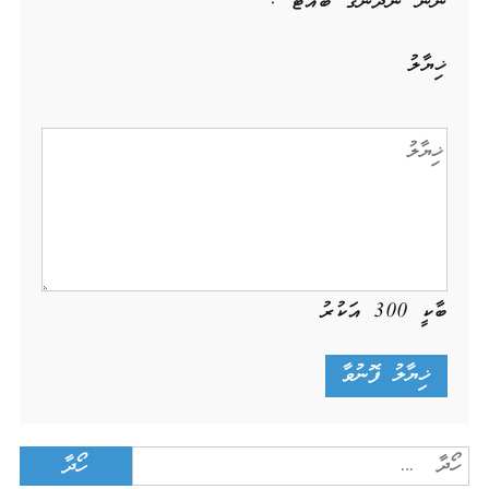
ނަން ހަނދާނުގަ ބަހައްޓާ !
ޚިޔާލު
ބާކީ
300
އަކުރު
Search