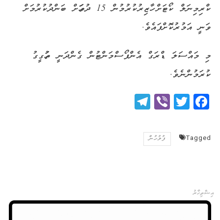
ކްރިމިނަލް ކޯޓަށް ހާޒިރުކުރުމުން 15 ދުވަހަށް ބަންދުކުރުމަށް
ވަނީ އަމުރުކޮށްފައެވެ.
މި މައްސަލަ ޑްރަގް އެންފޯސްމަންޓުން ގެންދަނީ ތަހުގީގު
ކުރަމުންނެވެ.
Telegram
Viber
Twitter
Facebook
Tagged
ފުލުހުން
އިޝްތިހާރު