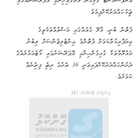
އެންފޯސްމަންޓު ގުޅިގެން މާލޭގައި ހިންގި އޮޕަރޭޝަނެއްގައި
މީހަކު ހައްޔަރުކޮށްފިއެވެ.
ފުލުހުން ބުނީ، މާލޭ ގެއެއްގައި މަސްތުވާތަކެތީގެ
ވިޔަފާރިކުރާކަމަށް ފުލުހުންގެ އިންޓެލިޖެންސަށް ލިބުނު
މައުލޫމާތަކާ ގުޅިގެން ހިންގި އޮޕަރޭޝަނުގައި ކޯޓުއަމުރެއްގެ
ދަށުން ހައްޔަރުކޮށްފައިވަނީ 36 އަހަރުގެ ދިވެހި ފިރިހެނެއް
ކަމަށެވެ.
އިޝްތިހާރު ޖެއްސެވުމަށް ގުޅުއްވާ