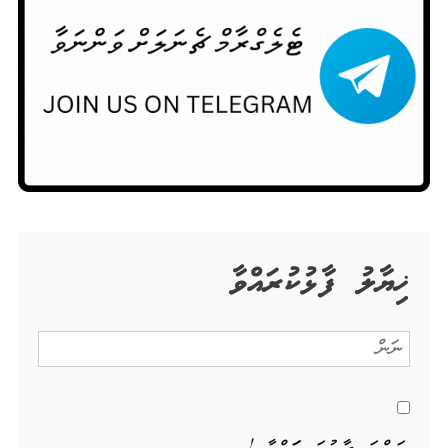
ޚިޔާލު ފާޅުކުރައްވާ