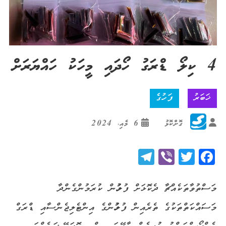
4 ކިލޯ ޑްރަގު ހޯދައި މީހަކު ހައްޔަރަށް
ޚަބަރު
ފަހުގެ
ގޮށްކޮޅު
6 މެއި، 2024
Telegram
Viber
Twitter
Facebook
މަސްތުވާތަކެއްޗާ ދެކޮޅަށް ފުލުހުން ކުރަމުންގެންދާ
މަސައްކަތްތަކުގެ ތެރެއިން ފުލުހުންގެ އިންޓެލިޖެންސާއި ޑްރަގް