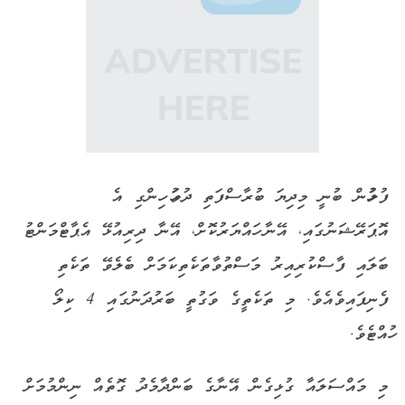
ފުލުހުން ބުނީ މިދިޔަ ބުރާސްފަތި ދުވަހު ހިންގި އެ
އޮޕަރޭޝަނުގައި، އޭނާ ހައްޔަރުކޮށް، އޭނާ ދިރިއުޅޭ އެޕާޓްމަންޓު
ބަލައި ފާސްކުރިއިރު މަސްތުވާތަކެތިކަމަށް ބެލެވޭ ތަކެތި
ފެނިފައިވެއެވެ. މި ތަކެތީގެ ވަގުތީ ބަރުދަނުގައި 4 ކިލޯ
ހުއްޓެވެ.
މި މައްސަލައާ ގުޅިގެން އޭނާގެ ބަންދާމެދު ގޮތެއް ނިންމުމަށް