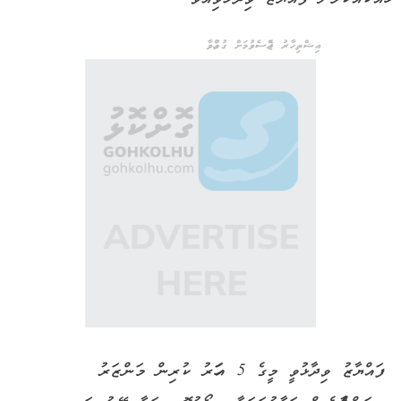
އިޝްތިހާރު ޖެއްސެވުމަށް ގުޅުއްވާ
ފައްޔާޒު ވިދާޅުވީ މީގެ 5 އަހަރު ކުރިން މަންޒަރު