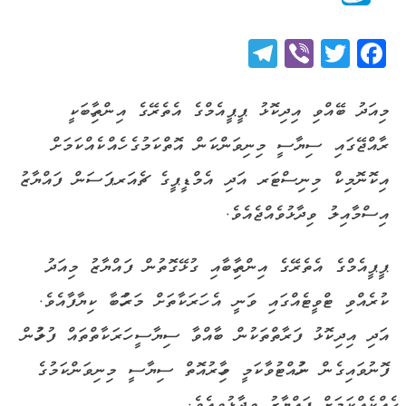
Telegram
Viber
Twitter
Facebook
މިއަދު ބޭއްވި އިދިކޮޅު ޕީޕީއެމްގެ އެތެރޭގެ އިންތިހާބަކީ
ރާއްޖޭގައި ސިޔާސީ މިނިވަންކަން އޮތްކަމުގެ ހެއްކެއްކަމަށް
އިކޮނޮމިކް މިނިސްޓަރ އަދި އެމްޑީޕީގެ ޗެއަރޕަސަން ފައްޔާޒު
އިސްމާއިލު ވިދާޅުވެއްޖެއެވެ.
ޕީޕީއެމްގެ އެތެރޭގެ އިންތިހާބާއި ގުޅޭގޮތުން ފައްޔާޒު މިއަދު
ކުރެއްވި ޓްވީޓެއްގައި ވަނީ އެ ހަރަކާތަށް މަރުހަބާ ކިޔާފާއެވެ.
އަދި އިދިކޮޅު ފަރާތްތަކުން ބާއްވާ ސިޔާސީ ހަރަކާތްތައް ފުލުހުން
ފޮނުވައިގެން ނުހުއްޓުވާކަމީ މިހާރުއޮތް ސިޔާސީ މިނިވަންކަމުގެ
ހެއްކެއްކަމަށް ފައްޔާޒު ވިދާޅުވިއެވެ.