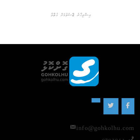
އިޝްތިހާރު ޖެއްސެވުމަށް ގުޅުއްވާ
info@gohkolhu.com