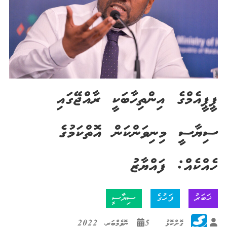
ޕީޕީއެމްގެ އިންތިހާބަކީ ރާއްޖޭގައި
ސިޔާސީ މިނިވަންކަން އޮތްކަމުގެ
ހެއްކެއް: ފައްޔާޒު
ޚަބަރު
ފަހުގެ
ސިޔާސީ
ގޮށްކޮޅު
5 ނޮވެމްބަރ، 2022