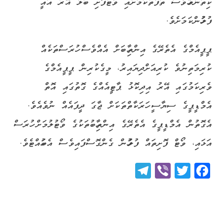
ކިތަންމެހާވެސް ތަފާތުކަމަށާއި ވޯޓުފޮށި ބަލާ އޭރު އައީ
ފުލުހުންކަމަށެވެ.
ޕީޕީއެމްގެ އެތެރޭގެ އިންތިހާބަށް އެއްވެސް ހުރަސްތަކެއް
ކުރިމަތިނުވެ ކުރިއަށްދިޔައިރު، މީގެކުރިން ޕީޕީއެމްގެ
ވެރިކަމުގައި އޭރު އިދިކޮޅު ޕާޓީއެއްގެ ގޮތުގައި އޮތް
އެމްޑީޕީގެ ސިޔާސީ ހަރަކާތްތަކަށް ޖާގަ ދީފައެއް ނުވެއެވެ.
އެގޮތުން އެމްޑީޕީގެ އެތެރޭގެ އިންތިހާބުތަކުގެ ވޯޓުލުމަށް ހުރަސް
އަޅައި، ވޯޓް ފޮށިތައް ފުލުހުން ގެންގޮސްފައިވެސް އެބަހުއްޓެވެ.
Telegram
Viber
Twitter
Facebook