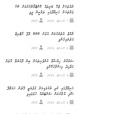
ރުއްތަކަށް ޖެހޭ ބަލިތައް ކޮންޓްރޯލްކުރުމަށް 50
ފަރާތަކަށް ހަނިމާދޫގައި ތަމްރީން ދީފި
7 އޯގަސްޓް، 2026
ގޮށްކޮޅު
ރާއްޖެ އެތެރެކުރަން އުޅުނު 800 ވޭޕް ކާޓްރިޖް
އަތުލައިގެންފި
6 އޯގަސްޓް، 2026
ގޮށްކޮޅު
ސަރުކާރު ހިއްސާވާ ކުންފުނިތަކަށް ބިން ދޫކުރެވޭ ގޮތަށް
ގަވާއިދު އިސްލާހުކޮށްފި
6 އޯގަސްޓް، 2026
ގޮށްކޮޅު
ހަނިމާދޫގައި ކުދި ރުކުމަޑިއަށް ގުދުރަތީ ގޮތުން ހަމަލާދޭ
ސޫފި އާލާކުރަން ސެންޓަރެއް ހުޅުވައިފި
6 އޯގަސްޓް، 2026
ގޮށްކޮޅު