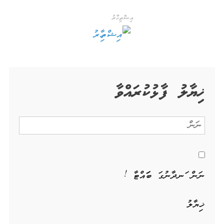
އިޝްތިހާރު
ޚިޔާލު ފާޅުކުރައްވާ
ނަން ހަނދާނުގަ ބަހައްޓާ !
ޚިޔާލު