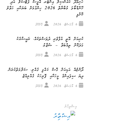
ހަނިމާދޫ ކައުންސިލް އިންޓަރ އޮފީސް ފުޓްސަލް އަދި
ހޭންޑްބޯޅަ މުބާރާތް 2026 ހިންގުމަށް ބަޔަކާއި ހަވާލު
ކޮށްފި
6 އޯގަސްޓް، 2026
ގޮށްކޮޅު
ކުރިއަށް އޮތީ އުފާވެރި ދުވަސްތަކެއް، ރައީސާއެކު
ގަދަކޮށް ތިއްބަވާ – ޝުޖާޢު
6 އޯގަސްޓް، 2026
ގޮށްކޮޅު
ދޯންޏެއް އަޑިއަށް ގޮސް ކައްޕި ގެއްލި، ސަލާމަތްކުރަން
ދިޔަ ސިފައިންގެ މީހަކާއި ޕޮލިހަކު ގެއްލިއްޖެ
6 އޯގަސްޓް، 2026
ގޮށްކޮޅު
އިޝްތިހާރު