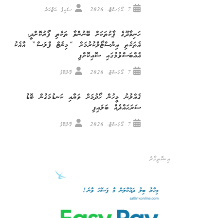
7 އޯގަސްޓް، 2026
ސައިފު އަޒުހަރު
ހަނިމާދޫގެ ޕާކުތަކަށް ބޭނުންވާ ތަކެތި ފޯރުކޮށްދީ،
އެތަކެތި އިންސްޓޯލްކުރުމަށް “މިނެޓް ޕްލަސް” އާއެކު
އެއްބަސްވުމުގައި ސޮއިކޮށްފި
7 އޯގަސްޓް، 2026
ގޮށްކޮޅު
ގެއްލުނު މީހުން ހޯދުމަށް ވަޔާއި ކަނޑުމަގުން ބޮޑު
ސަރަޙައްދެއް ބަލައިފި
7 އޯގަސްޓް، 2026
ގޮށްކޮޅު
އިޝްތިހާރު