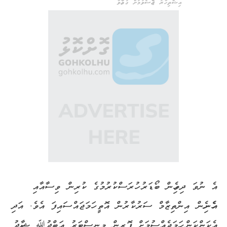
އިޝްތިހާރު ޖެއްސެވުމަށް ގުޅުއްވާ
އެ ނުވަ ދިވެހިން ބޯޑަރު ހުރަސްކުރުމުގެ ކުރިން ވިސާއާއި
އެހެނިހެން އިންތިޒާމް ސަރުކާރުން އޮތީ ހަމަޖައްސައިފަ އެވެ. އަދި
އެކަންކަން ހަމަޖެއްސުމަށް ފޮރިން މިނިސްޓަރު އަބްދުﷲ ޝާހިދު