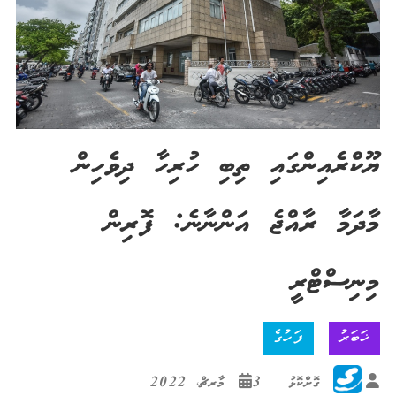
ޔޫކްރެއިންގައި ތިބި ހުރިހާ ދިވެހިން
މާދަމާ ރާއްޖެ އަންނާނެ: ފޮރިން
މިނިސްޓްރީ
ޚަބަރު
ފަހުގެ
ގޮށްކޮޅު
3 މާރޗް، 2022