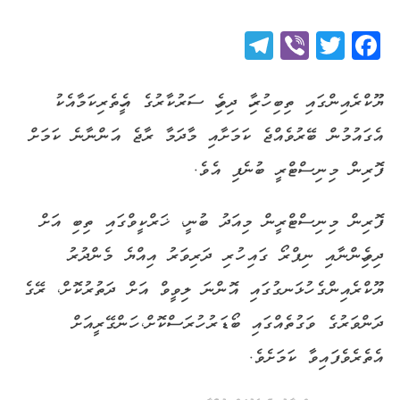
Telegram
Viber
Twitter
Facebook
ޔޫކްރެއިންގައި ތިބި ހުރިހާ ދިވެހި ސަރުކާރުގެ އެހީތެރިކަމާއެކު
އެގައުމުން ބޭރުވެއްޖެ ކަމަށާއި މާދަމާ ރާޖެ އަންނާނެ ކަމަށް
ފޮރިން މިނިސްޓްރީ ބުނެފި އެވެ.
ފޮރިން މިނިސްޓްރީން މިއަދު ބުނީ، ޚަރްކީވްގައި ތިބި އަށް
ދިވެހިންނާއި ނިޕްރޯ ގައި ހުރި ދަރިވަރު އިއްޔެ މެންދުރު
ޔޫކްރެއިންގެ ހުޅަނގުގައި އޮންނަ ލިވީވް އަށް ދަތުރުކޮށް، ރޭގެ
ދަންވަރުގެ ވަގުތެއްގައި ބޯޑަރު ހުރަސްކޮށް، ހަންގޭރީއަށް
އެތެރެވެފައިވާ ކަމަށެވެ.