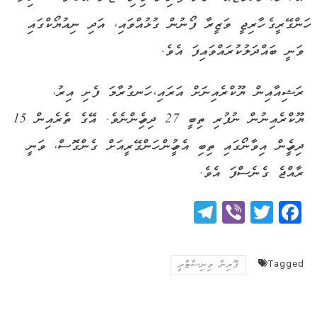
ހަންގޭރީގެ ހާރިޖީ ވަޒީރާ ފޯނުން ގުޅުއްވައި، އަދި ނިއުޔޯކްގައި
ވަނީ ބައްދަލުކުރައްވައިފަ އެވެ.
ރަޝިއާއިން ޔޫކްރެއިނަށް އަރައި، ހަނގުރާމަ ފެށި އިރު،
ޔޫކްރެއިނުން ނުފުރި ތިބީ 27 ދިވެހިންނެވެ. އޭގެ ތެރެއިން 15
ދިވެހީން އިވާނޯގައި ތިބި އެމީހުން ހަންގޭރީއަށް ގެންގޮސް، ވަނީ
ރާއްޖެ ގެނެސްފަ އެވެ.
Telegram
Viber
Twitter
Facebook
Tagged
ފޮރިން މިނިސްޓްރީ