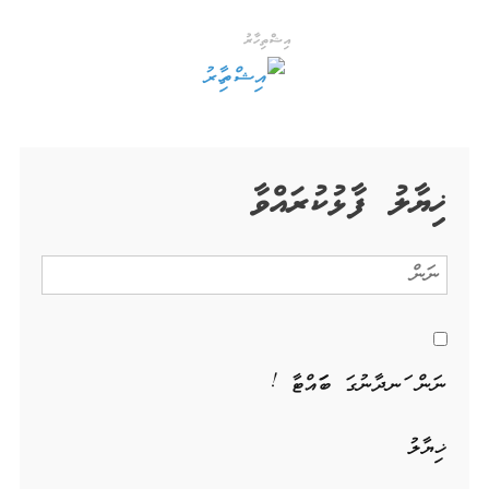
އިޝްތިހާރު
ޚިޔާލު ފާޅުކުރައްވާ
ނަން ހަނދާނުގަ ބަހައްޓާ !
ޚިޔާލު