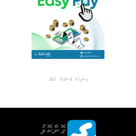
އިޝްތިހާރު ޖެއްސެވުމަށް ގުޅުއްވާ