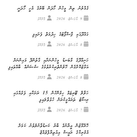
ގެއްލުނު ތިން މީހުން ހޯދަން ބޭރުގެ އެހީ ހޯދަނީ
9 އޯގަސްޓް، 2026
ގޮށްކޮޅު
ގައްދޫގައި ޕާސްޕޯޓުގެ ހިދުމަތް ފަށައިފި
8 އޯގަސްޓް، 2026
ގޮށްކޮޅު
ހަނިމާދޫގެ މާބަނޑު މީހުންނަށާއި ގާތުންދޭ މައިންނަށް
އަމާޒުކޮށްގެން ހޭލުންތެރިކުރުވުމުގެ ސެޝަނެއް ބާއްވައިފި
8 އޯގަސްޓް، 2026
ގޮށްކޮޅު
ހަލާލް ޓޫރިޒަމް ހިމެނޭހެން 15 ރަށަކާއި ފަޅެއްގައި
ރިސޯޓު ތަރައްޤީކުރަން ހުޅުވާލައިފި
7 އޯގަސްޓް، 2026
ގޮށްކޮޅު
ހޮރްމޫޒުން އީރާނުގެ ބާރު ކަނޑުވާނުލެވުނު ކަމަށް
އެމެރިކާގެ ރައީސް އިއުތިރާފްވެއްޖެ