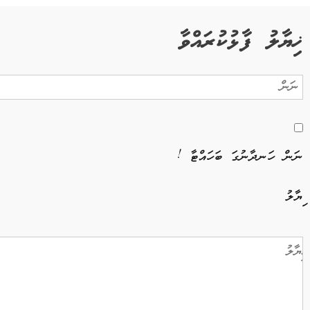
ޚިޔާލު ފާޅުކުރައްވާ
ނަން ހަނދާނުގަ ބަހައްޓާ !
ޚިޔާލު