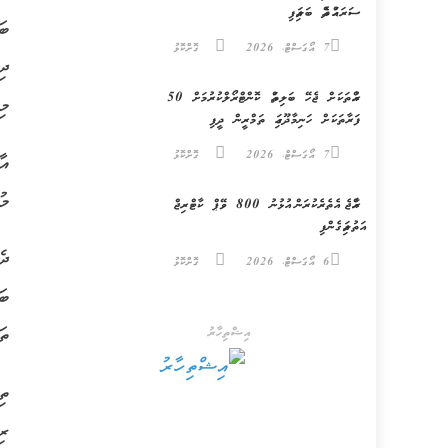
ސަރަޙައްދެއް ބަލައިފި
ބަ
7 އޯގަސްޓް، 2026
ގޮށްކޮޅު
ދި
ރުއްތަކަށް ޖެހޭ ބަލިތައް ކޮންޓްރޯލްކުރުމަށް 50
މި 
ފަރާތަކަށް ހަނިމާދޫގައި ތަމްރީން ދީފި
7 އޯގަސްޓް، 2026
ގޮށްކޮޅު
މު
ރާއްޖެ އެތެރެކުރަން އުޅުނު 800 ވޭޕް ކާޓްރިޖް
އަތުލައިގެންފި
ދެ
6 އޯގަސްޓް، 2026
ގޮށްކޮޅު
ބަ
ތަ
އިޝްތިހާރު
ތި
ރި