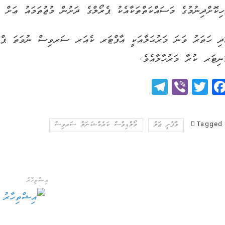
ހިކޮށްދިނުމުގެ މަސައްކަތްތަކާއެކު ޕެރޯލްގެ ދަށުން މުޖުތަމައު ޢަށް ނ
ދި ހަތަރު ވަނަ މަރުޙަލާއަކީ އާފްޓަރ ކެއަރ ސަރވިސް ނުވަތަ ޕްރޮގ
ނިޓަރ ކުރާ މަރުހާލާއެވެ.
Telegram
Viber
Twitter
Facebook
Tagged
މާފުށީ ޖަލު
މޯލްޑިވްސް ކަރެކްޝަނަލް ސަރވިސް
އިޝްތިހާރު