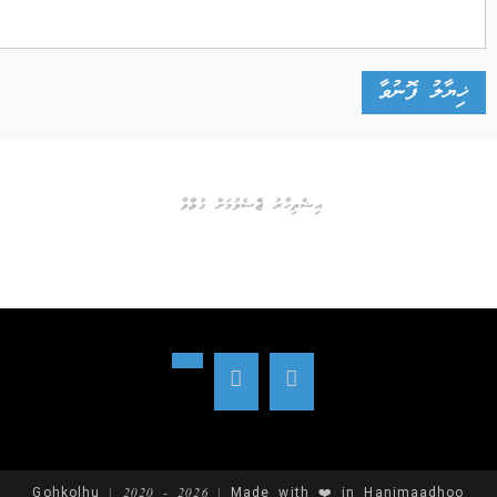
އިޝްތިހާރު ޖެއްސެވުމަށް ގުޅުއްވާ
Gohkolhu | 2020 - 2026 | Made with ❤️ in Hanimaadhoo