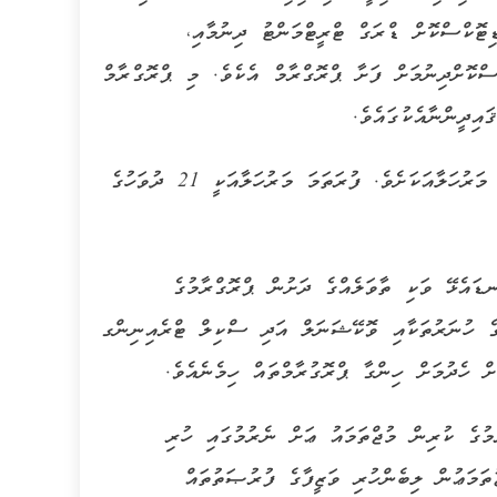
ޓޮކްސްކޮށް ޑްރަގް ޓްރީޓްމަންޓު ދިނުމާއި،
ސްކޮށްދިނުމަށް ފަށާ ޕްރޮގްރާމް އެކެވެ. މި ޕްރޮގްރާމް
އާދީއްތަ ދުވަހު އިފްތިތާޙް މިކުރެވުނު ޕްރޮގްރާމް އެކުލެވިގެންވަނީ 4 މަރުހަލާއަކަށެވެ. ފުރަތަމަ މަރުހަލާއަކީ 21 ދުވަހުގެ
ޑައެޅޭ ވަކި ތާވަލެއްގެ ދަށުން ޕްރޮގްރާމުގެ
ގެ ހުނަރުތަކާއި ވޮކޭޝަނަލް އަދި ސްކިލް ޓްރެއިނިންގ
ް ހެދުމަށް ހިންގާ ޕްރޮގުރާމްތައް ހިމެނެއެވެ.
މުގެ ކުރިން މުޖްތަމައު ޢަށް ނެރުމުގައި ހުރި
ަމަޢުން ލިބެންހުރި ވަޒީފާގެ ފުރުޞަތުތައް