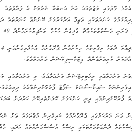
އެއްގެ ގޮތުގައި މުޖުތަމައު ޢަށް އަނބުރާ ނެރުމަށް އެ ފަރާތްތައް ޑި
ރިއުޅުމުގެ ހުނަރުތަކާއި ވަޒީފާ އަދާކުރުމަށް ބޭނުންވާ ހުނަރުތައް ދަ
ފަށަނީ މަސްތުވާތަކެއްޗާ ގުޅިގެން ޙުކުމް ތަންފީޒުކުރަމުންދާ 40 ޤައިދީންނާއެކުގައެވެ.
އްދަތަށް ކުރިއަށްގެންދާ ޑީޓޮކްސިފިކޭޝަން މަރުޙަލާއެވެ.
ވަނަ މަރުހަލާއަކީ ރީހެބިލިޓޭޝަން މަރުޙަލާއެވެ. މި މަރުޙަލާގައި ކަނ
އިވެރިންނަށް ސައިކޯ-ސޯޝަލް ސަޕޯޓް ފޯރުކޮށްދިނުމާއެކު ދިރިއުޅުމު
އް ފޯރުކޮށްދިނުމާއި ދީނީ ކަންކަމަށް ހޭލުންތެރިކޮށް ހަރުދަނާ ބަޔަކަށ
ން ވަނަ މަރުހަލާގައި ޕްރޮގްރާމުގެ ބައިވެރިން މުޖްތަމައު ޢަށް ނެރު
ސްކްތައް ދެނެގަތުމަށްޓަކައި ރިސްކް އެސެސްމަންޓްތައް ހަދައި، މުޖުތ