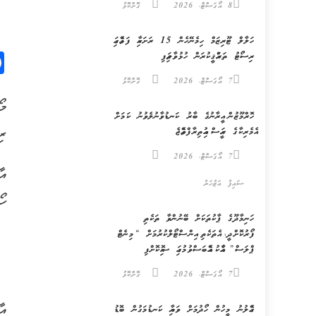
8 އޯގަސްޓް، 2026
ގޮށްކޮޅު
ހަލާލް ޓޫރިޒަމް ހިމެނޭހެން 15 ރަށަކާއި ފަޅެއްގައި
ރިސޯޓު ތަރައްޤީކުރަން ހުޅުވާލައިފި
7 އޯގަސްޓް، 2026
ގޮށްކޮޅު
މޯ
ހޮރްމޫޒުން އީރާނުގެ ބާރު ކަނޑުވާނުލެވުނު ކަމަށް
ރި
އެމެރިކާގެ ރައީސް އިއުތިރާފްވެއްޖެ
7 އޯގަސްޓް، 2026
އާ
ސައިފު އަޒުހަރު
ހޯ
ހަނިމާދޫގެ ޕާކުތަކަށް ބޭނުންވާ ތަކެތި
ފޯރުކޮށްދީ، އެތަކެތި އިންސްޓޯލްކުރުމަށް “މިނެޓް
ޕްލަސް” އާއެކު އެއްބަސްވުމުގައި ސޮއިކޮށްފި
7 އޯގަސްޓް، 2026
ގޮށްކޮޅު
އާ
ގެއްލުނު މީހުން ހޯދުމަށް ވަޔާއި ކަނޑުމަގުން ބޮޑު