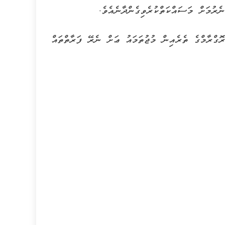
ެރުމަށް މަސައްކަތްކުރެވިގެންދާނެއެވެ.
ްރާމްގެ ތެރެއިން މުޖުތަމައު ޢަށް ނެރޭ ފަރާތްތައް