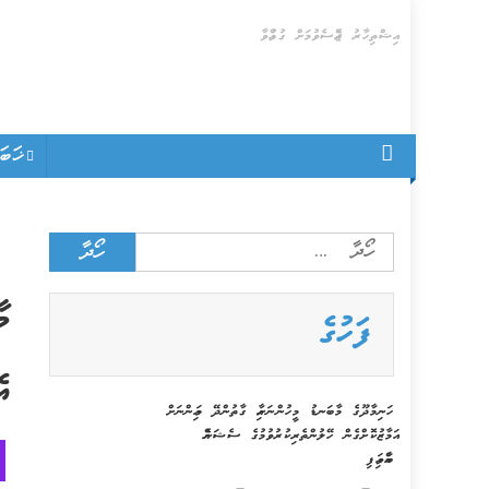
Skip
އިޝްތިހާރު ޖެއްސެވުމަށް ގުޅުއްވާ
to
content
ޚަބ
Search
for:
މ
ފަހުގެ
އެ
ހަނިމާދޫގެ މާބަނޑު މީހުންނަށާއި ގާތުންދޭ މައިންނަށް
އަމާޒުކޮށްގެން ހޭލުންތެރިކުރުވުމުގެ ސެޝަނެއް
ބާއްވައިފި