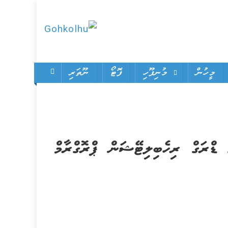
Gohkolhu
Dhamaa Geney
Gohkolhu
މީހުން
މުނިފޫހި
ފޮޓޯ
ނޫތަރި
 ޑްރަގް ރިހެބިލިޓޭޝަން ޕްރޮގްރާމް