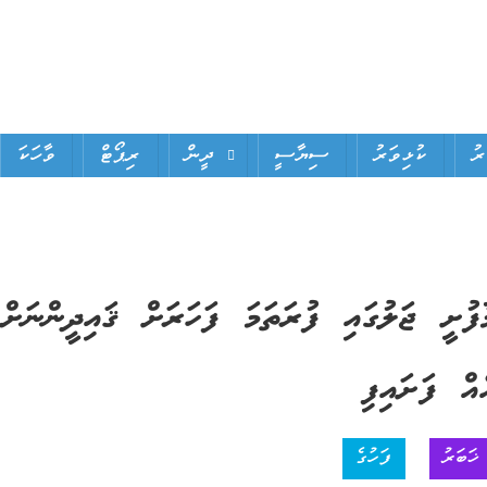
ަރު
ކުޅިވަރު
ސިޔާސީ
ދީން
ރިޕޯޓް
ވާހަކަ
ާފުށީ ޖަލުގައި ފުރަތަމަ ފަހަރަށް ޤައިދީންނަށް
އް ފަށައިފި
ޚަބަރު
ފަހުގެ