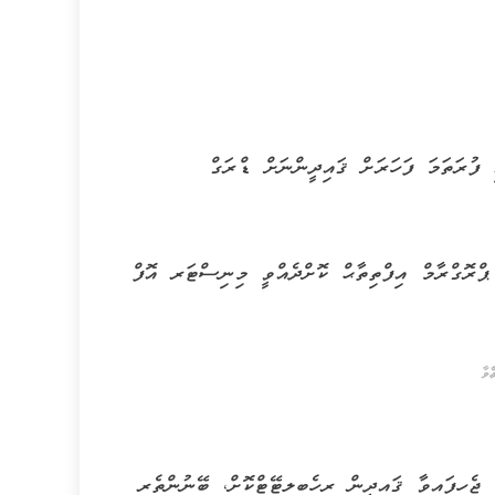
ރަތަމަ ފަހަރަށް ޤައިދީންނަށް ޑްރަގް
 ޕްރޮގްރާމް އިފްތިތާޙް ކޮށްދެއްވީ މިނިސްޓަރ އޮފް
ްވާ
ޖެހިފައިވާ ޤައިދީން ރިހެބިލިޓޭޓްކޮށް، ބޭނުންތެރި