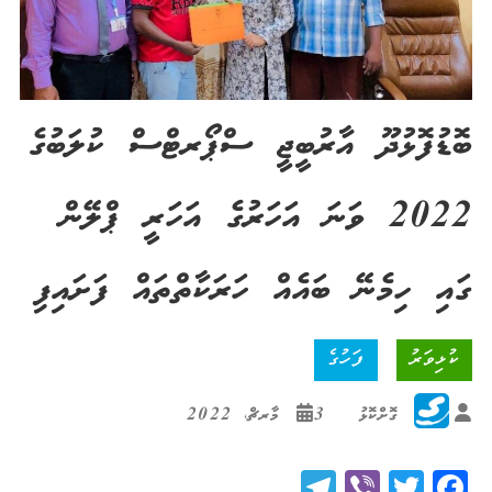
ބޮޑުފޮޅުދޫ އާރުބީޖީ ސްޕޯރޓްސް ކުލަބުގެ
2022 ވަނަ އަހަރުގެ އަހަރީ ޕްލޭން
ގައި ހިމެނޭ ބައެއް ހަރަކާތްތައް ފަށައިފި
ކުޅިވަރު
ފަހުގެ
ގޮށްކޮޅު
3 މާރޗް، 2022
Telegram
Viber
Twitter
Facebook