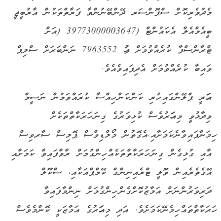
މެދުވެރިކޮށް ސްޕޮންސަރ ދޭންބޭނުންވާ ފަރާތްތަކުން އާރުބީޖީ
ބީއެމްއެލް އެކައުންޓް (39773000003647 (އަށް
ޓްރާންސްފާ ކުރެއްވުމަށް ފަހު 7963552 ނަންބަރަށް ސްލިޕް
ވައިބާ ކުރެއްވުމަށް އެދިފައިވެއެވެ.
އަހަރީ ޕްލޭންގައި ހުރި ކަންކަން ހިއްސާ ކުރައްވަމުން ނަސީމް
ވިދާޅުވީ މިއަހަރުވެސް ކުޅިވަރުގެ ގިނަ ހަރަކާތްތަކެށް
ހިމަނާފައިވާނެކަމަށާއި،އެގޮތުން މޯލްޑިވްސް ޕޮލިސް ސާރވިސް
އާއި ގުޅިގެން ގިނަ ހަރަކާތްތަކެއް ހިންގުމަށް ރާވާފައިވާ ކަމަށާއި
އޭގެތެރެއިން ވޮލީ ޓްރެއިނިންގް ކޭމްޕްއަކާއި، ސްކޫލް
ދަރިވަރުންނަށް އަމާޒުކޮށްގެން ހިންގުމަށް ނިންމާފައިވާ
ހަރަކާތްތައް ހިމެނޭކަމަށެވެ. އަދި މިއަހަރުގެ އަމާޒަކީ ކޮންމެވެސް