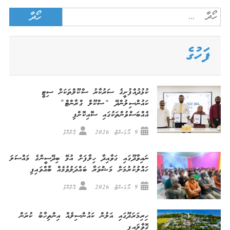
Search
for:
ފަހުގެ
ކުޅުދުއްފުށީގެ ސަރުކާރު ސްކޫލްތަކަށް ސިޓީ
ކައުންސިލުންދޭ “ސްކޫލް ގްރާންޓް”
އެއްބަސްވުންތަކުގައި ސޮއިކޮށްފި
9 އޯގަސްޓް، 2026
ގޮށްކޮޅު
ނައިވާދޫގައި ގަވާއިދާ ހިލާފަށް އުޅޭ ބިދޭސީންގެ މައްސަލަ
ހައްލުކުރުމަށް މަޝްވަރާ ބައްދަލުވުމެއް ބާއްވައިފި
9 އޯގަސްޓް، 2026
ގޮށްކޮޅު
ހިރިމަރަދޫގައި އަލުން ކައުންސިލެއް އިންތިހާބު ކުރަން
ގޮވާލައިފި