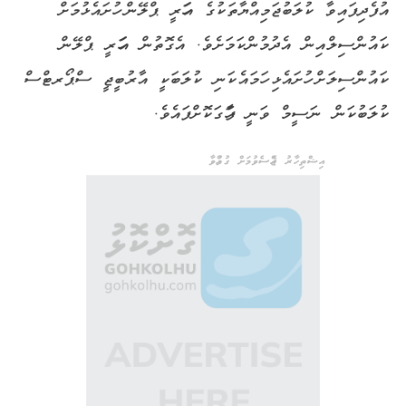
އުފެދިފައިވާ ކުލަބުޖަމިއްޔާތަކުގެ އަހަރީ ޕްލޭން ހުށައެޅުމަށް
ކައުންސިލްއިން އެދުމުންކަމަށެވެ. އެގޮތުން އަހަރީ ޕްލޭން
ކައުންސިލަށް ހުށައެޅި ހަމައެކަނި ކުލަބަކީ އާރުބީޖީ ސްޕޯރޓްސް
ކުލަބުކަން ނަސީމް ވަނީ ފާހަގަކޮށްފައެވެ.
އިޝްތިހާރު ޖެއްސެވުމަށް ގުޅުއްވާ