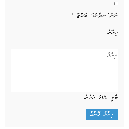
ނަން ހަނދާނުގަ ބަހައްޓާ !
ޚިޔާލު
ބާކީ
300
އަކުރު