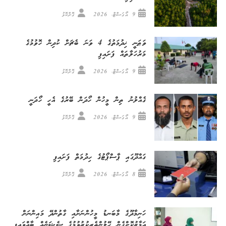
9 އޯގަސްޓް، 2026
ގޮށްކޮޅު
ވަޠަނީ ޚިދުމަތުގެ 4 ވަނަ ބެޗަށް ކުދިން ހޮވުމުގެ
މަރުހަލާތައް ފަށައިފި
9 އޯގަސްޓް، 2026
ގޮށްކޮޅު
ގެއްލުނު ތިން މީހުން ހޯދަން ބޭރުގެ އެހީ ހޯދަނީ
9 އޯގަސްޓް، 2026
ގޮށްކޮޅު
ގައްދޫގައި ޕާސްޕޯޓުގެ ހިދުމަތް ފަށައިފި
8 އޯގަސްޓް، 2026
ގޮށްކޮޅު
ހަނިމާދޫގެ މާބަނޑު މީހުންނަށާއި ގާތުންދޭ މައިންނަށް
އަމާޒުކޮށްގެން ހޭލުންތެރިކުރުވުމުގެ ސެޝަނެއް ބާއްވައިފި