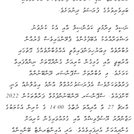
ބައިވެރިވުމުގެ ފުރަސަތު ދިނުމަށެވެ.
ނަސީމް ވިދާޅުވީ ކައުންސިލް އާއި އެކު ކުރެވުނު
މަޝްވަރާއާއެކު އެބޭފުޅުންގެ ޕްލޭންގައިވެސް ޤުރުއާން
މުބާރާތެއް މިއަހަރު ހިމަނާފައިވާތީ އެއްމުބާރާތެއްގެ ގޮތުގައި
އާރުބީޖީ އާއި ގުޅިގެން ކުރިއަށް ގެންދާގޮތަށް ނިންމާފައިވާ
ކަމަށެވެ. މި މުބާރާތަށް ސްޕޮންސަރ ދޭންބޭނުންވާ
ފަރާތްތަކަށްވެސް އެފުރަސަތު ހުޅުވާލާ އާންމު އިޢުލާނެއް ވަނީ
ކޮށްފައެވެ. ސްޕޮންސަރ ދޭންބޭނުންފުޅުވާ ފަރާތްތަކުން 2022
މާރޗް 27 ވާ އާދިއްތަ ދުވަހުގެ 14:00 ގެ ކުރިން އެކުލަބުގެ
ހަޒާންދާރު ޔޫސުފްވިޝާމް އާއި ގުޅުއްވައިގެން ކުރިއަށް
ގެންދިއުމަށް އެދިފައިވެއެވެ. އަދި އެއިންޓަރނެޓް ބޭންކިންގް