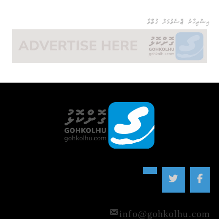
އިޝްތިހާރު ޖެއްސެވުމަށް ގުޅުއްވާ
info@gohkolhu.com