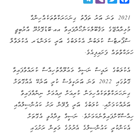
2021 ވަނަ އަހަރު ތަފާތު ގިނަ ހަރަކާތްތަކެއް ހިންގާ
މުޅިރާއްޖޭގެ މަޤްބޫލްކަން ހޯދާފައިވާ އއ.ބޮޑުފޮޅުދޫ އާރުބީޖީ
ސްޕޯރޓްސް ކުލަބުން އެކުލަބުގެ އަހަރީ ކަލަންޑަރ އެކުލަވާލާ
ހަރަކާތްތައް ފަށައިފިއެވެ.
އެކުލަބުގެ ރައީސް ނަސީމް މައުލޫމާތު ހިއްސާ ކުރައްވާފައިވާ
ގޮތުގައި 2022 ވަނަ އަހަރަކީވެސް ކުރީ އަހަރެކޭ އެއްގޮތަށް
ގިނަ ހަރަކާތްތަކެއް ހިމަނާ ކުރިއަށް ދިއުމަށް ނިންމާފައިވާ
އަހަރެއްކަމަށާއި، ކުލަބުގެ އަހަރީ ޕްލޭން ރަށު ކައުންސިލްއާއި
ހިއްސާކޮށްފައިވާނެކަމަށެވެ. ނަސީމް ވިދާޅުވީ އެގޮތަށް
އެކަންކުރީ ކައުންސިލްގެ އެދުމުގެ މަތިން ރަށުގައި