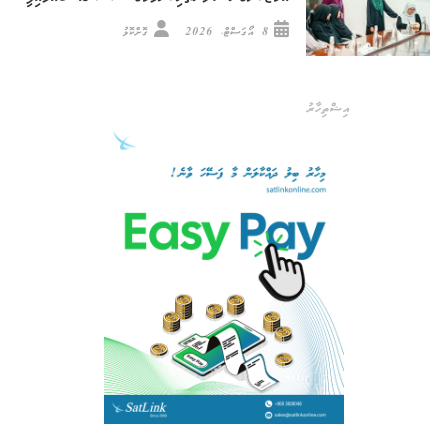
8 އޯގަސްޓް، 2026
ގޮށްކޮޅު
އިޝްތިހާރު