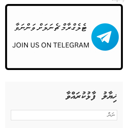
ޚިޔާލު ފާޅުކުރައްވާ