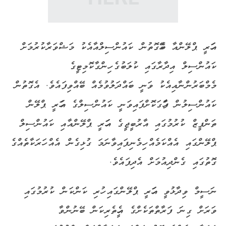
އަހަރީ ޕްލޭންއާ ބެހޭގޮތުން ކައުންސިލްއާއެކު މަޝްވަރާކުރުމަށް
ކައުންސިލް އިދާރާގައި ކުލަބުގެ ހިންގާކޮމިޓީގެ
މެމްބަރުންނާއިއެކު ވަނީ ބައްދަލުވުމެއް ބޭއްވިފައެވެ. އެގޮތުން
ކައުންސިލުން ފާހަގަކޮށްފައިވަނީ ކައުންސިލްގެ އަހަރީ ޕްލޭން
ތަންފީޒް ކުރުމުގައި އާރުބީޖީގެ އަހަރީ ޕްލޭންއާއި ކައުންސިލް
ޕްލޭންގައި އެއްކަމެއް ހިމެނިފައިވާނަމަ ގުޅިގެން އެއް ހަރަކާތެއްގެ
ގޮތުގައި ގެންދިއުމަށް އެދިފައެވެ.
ނަސީމް ވިދާޅުވީ އަހަރީ ޕްލޭންގައި ހުރި ކަންކަން ކުރުމުގައި
ވަރަށް ގިނަ ފަރާތްތަކެށްގެ އެހީތެރިކަން ބޭނުންވާ