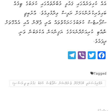
އެއް ކުޅިވަރެއްގައި ޤައުމީ މުބާރާތެއްގައި ކުލަބުގެ ޓީމެއް
ބައިވެރިކުރުންކަމަށް ރައީސް ވިދާޅުވިއެވެ. އާރުބީޖީ
ސްޕޯރޓްސް ކުލަބުގެ ހަރަކާތްތައް އަހަރީ ޕްލޭން އާއި އެއްގޮތަށް
ނުހުއްޓި ކުރިއަށްދާނެކަމުގެ ޔަޤީންކަން އެކުލަބުން ވަނީ
ދީފައެވެ.
Telegram
Viber
Twitter
Facebook
Tagged
ރެވޮލިއުސަނަރީ ބޮޑުފޮޅުދޫ ޖެނެރޭޝަން ސްޕޯޓްސް ކްލަބް (އާރު.ބީ.ޖީ.އެސް.ސީ)
އިޝްތިހާރު