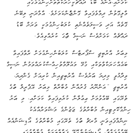
ކަމަށާއި،އެންމެ ބޮޑު ދައްޗަކީ ހަރަކާތްތަށް ހިންގުމުގައި
މާލީގޮތުން ދިމާވެފައިވާ ގޮންޖެހުންކަމަށެވެ. އާމްދަނީ ލިބޭނެ
ގޮތެއް އަދި ވަސީލަތެއްނެތި ކުލަބު ހިންގުމަކީ ވަރަށް ބޮޑު
ދައްޗެއް ކަމަށްވެސް ނަސީމް ފާހަގަ ކުރެއްވިއެވެ.
މިއަހަރު އާރުބީޖީ ސްޕޯރޓްސް ކުލަބުން ހިންގުމަށް ރާވާފައިވާ
ބައެއް ހަރަކާތްތަކާއި ގުޅޭ މައުލޫމާތު ހިއްސާކުރައްވަމުން ނަސީމް
ވިދާޅުވީ މިދިޔަ އަހަރުވެސް އާރުބީޖީއިން ކުރިއަށް ގެންދިޔަ،
އާރުބީޖީ ”އަންނޫރު ޤުރުއާން މުބާރާތް މިއަހަރު އޭޕްރީލް މަހުގެ
ތެރޭގައި ބޭއްވުމަށް ޢިޢުލާން ކުރެވިފައިވާ ކަމަށާއި، މި އަހަރު
ހިންގާކޮމިޓީއިން މުބާރާތުގެ ޖަޖުންގެ މަޝްވަރާއާއެކު
ނިންމާފައިވަނީ މާރޗް މަހުގެ ތެރޭގައި މުބާރާތުގެ އޯޑިޝަންއެއް
ބޭއްވުމަށްފަހު، އޯޑިޝަނުން ހޮވޭ ފަރާތްތަކަށް މުބާރާތުގައި