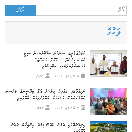
Search
for:
ފަހުގެ
ކުޅުދުއްފުށީގެ ސަރުކާރު ސްކޫލްތަކަށް ސިޓީ
ކައުންސިލުންދޭ “ސްކޫލް ގްރާންޓް”
އެއްބަސްވުންތަކުގައި ސޮއިކޮށްފި
9 އޯގަސްޓް، 2026
ގޮށްކޮޅު
ނައިވާދޫގައި ގަވާއިދާ ހިލާފަށް އުޅޭ ބިދޭސީންގެ މައްސަލަ
ހައްލުކުރުމަށް މަޝްވަރާ ބައްދަލުވުމެއް ބާއްވައިފި
9 އޯގަސްޓް، 2026
ގޮށްކޮޅު
ހިރިމަރަދޫގައި އަލުން ކައުންސިލެއް އިންތިހާބު ކުރަން
ގޮވާލައިފި