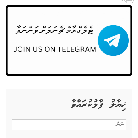
އިޝްތިހާރު
ޚިޔާލު ފާޅުކުރައްވާ