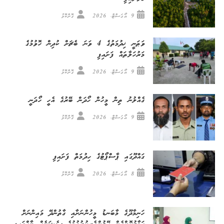
9 އޯގަސްޓް، 2026
ގޮށްކޮޅު
ވަޠަނީ ޚިދުމަތުގެ 4 ވަނަ ބެޗަށް ކުދިން ހޮވުމުގެ
މަރުހަލާތައް ފަށައިފި
9 އޯގަސްޓް، 2026
ގޮށްކޮޅު
ގެއްލުނު ތިން މީހުން ހޯދަން ބޭރުގެ އެހީ ހޯދަނީ
9 އޯގަސްޓް، 2026
ގޮށްކޮޅު
ގައްދޫގައި ޕާސްޕޯޓުގެ ހިދުމަތް ފަށައިފި
8 އޯގަސްޓް، 2026
ގޮށްކޮޅު
ހަނިމާދޫގެ މާބަނޑު މީހުންނަށާއި ގާތުންދޭ މައިންނަށް