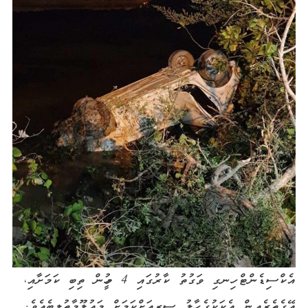
އެކްސިޑެންޓް ހިނގި ވަގުތު ކާރުގައި 4 މީހުން ތިބި ކަމަށާއި،
އޭގެތެރެއިން އެކަކުގެ ހާލު ސީރިއަށްކަމަށް މައުލޫމާތުލިބެއެވެ.