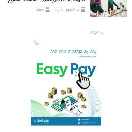
އަމާޒުކޮށްގެން ހޭލުންތެރިކުރުވުމުގެ ސެޝަނެއް ބާއްވައިފި
8 އޯގަސްޓް، 2026
ގޮށްކޮޅު
އިޝްތިހާރު