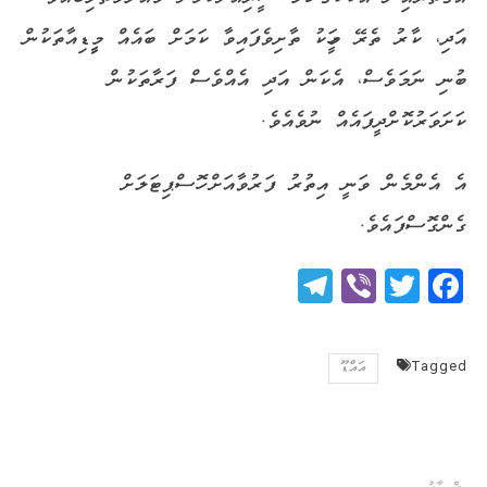
އަދި، ކާރު ތެރޭ މީހަކު ތާށިވެފައިވާ ކަމަށް ބައެއް މީީޑިއާތަކުން
ބުނި ނަމަވެސް، އެކަން އަދި އެއްވެސް ފަރާތަކުން
ކަށަވަރުކޮށްދީފައެއް ނުވެއެވެ.
އެ އެންމެން ވަނީ އިތުރު ފަރުވާއަށް ހޮސްޕިޓަލަށް
ގެންގޮސްފައެވެ.
Telegram
Viber
Twitter
Facebook
Tagged
އައްޑޫ