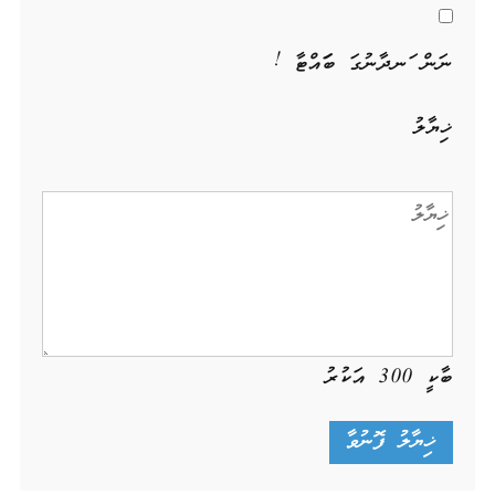
ނަން ހަނދާނުގަ ބަހައްޓާ !
ޚިޔާލު
ބާކީ
300
އަކުރު