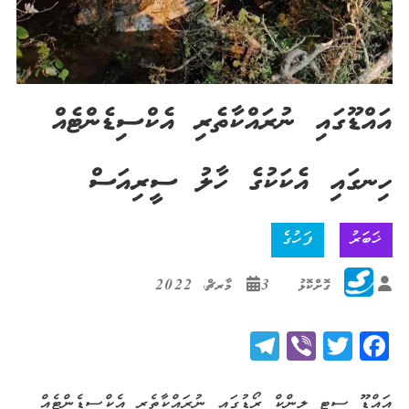
އައްޑޫގައި ނުރައްކާތެރި އެކްސިޑެންޓެއް
ހިނގައި އެކަކުގެ ހާލު ސީރިއަސް
ޚަބަރު
ފަހުގެ
ގޮށްކޮޅު
3 މާރޗް، 2022
Telegram
Viber
Twitter
Facebook
އައްޑޫ ސިޓީ ލިންކް ރޯޑުގައި ނުރައްކާތެރި އެކްސިޑެންޓެއް