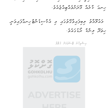
ހިނގަ ކާރެއް މޫދަށްވެއްޓިއްޖެއެވެ.
މައުލޫމާތު ލިބިފައިވާގޮތުގައި މި އެކްސިޑެންޓް ހިނގާފައިވަނީ
ހިތަދޫ ލިންކް ރޯޑުގައެވެ.
އިޝްތިހާރު ޖެއްސެވުމަށް ގުޅުއްވާ