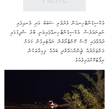
އެކްސިޑެންޓް ހިނގަން މެދުވެރި ސަބަބު އަދި އެނގިފައި
ނުވިނަމަވެސް، އެކްސިޑެންޓް ހިނގާފައިވަނީ ބާރު ސްޕީޑުގައި
ދުއްވާފައި ގޮސް ކޮންޓްރޯލުން ނައްޓައިގެން ކަމަށް
މަންޒަރުދުއް މީހުންނާ ހަވާލާދީ ބައެއް މީޑިއާތަކުން
ރިޕޯޓުކޮށްފައިވެއެވެ.