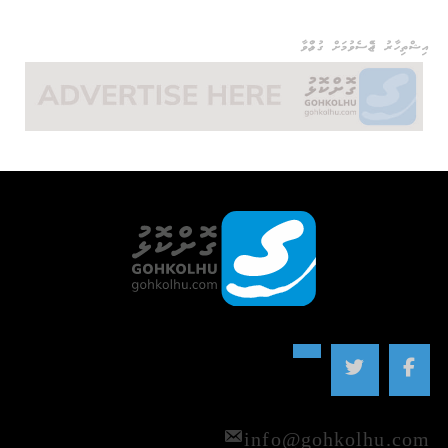
އިޝްތިހާރު ޖެއްސެވުމަށް ގުޅުއްވާ
info@gohkolhu.com