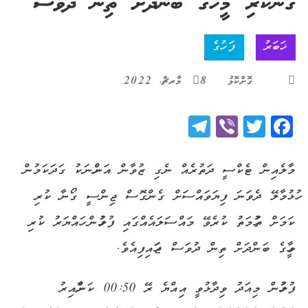
ގޯނާކުރި މީހާގެ ބަންދަށް ތިން ދުވަސް
ޚަބަރު
ފަހުގެ
ގޮށްކޮޅު
8 މާރޗް، 2022
Telegram
Viber
Twitter
Facebook
މާލެއިން ޓެކްސީ ދަތުރެއް ނެގި ޒުވާން އަންހެނަކު ގަދަކަމުން
ހުޅުމާލޭ ދެވަނަ ފިޔަވައްސަށް ގެންގޮސް ޖިންސީ ގޯނާ ކުރި
ކަމަށް ތުހުމަތު ކުރެވޭ މައްސަލައެއްގައި ފުލުހުން ހައްޔަރު ކުރި
މީހާގެ ބަންދަށް ތިން ދުވަސް ޖަހައިފިއެވެ.
ފުލުހުން މިއަދު ވިދާޅުވީ އިއްޔެ ރޭ 00:50 ކަންހާއިރު