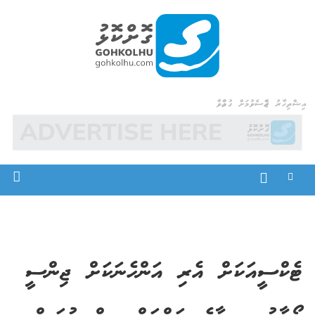
Ski
t
conten
Gohkolhu
Dhamaa Geney Gohkolhu
އިޝްތިހާރު ޖެއްސެވުމަށް ގުޅުއްވާ
ޓެކްސީއަކަށް އެރި އަންހެނަކަށް ޖިންސީ