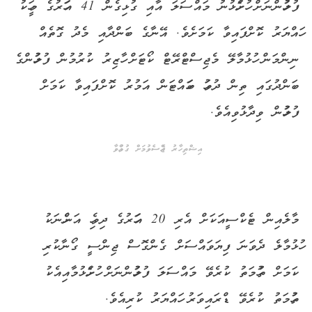
ފުލުހުންނަށް ހުށަހެޅުނު މައްސަލަ އާއި ގުޅިގެން 41 އަހަރުގެ މީހަކު
ހައްޔަރު ކޮށްފައިވާ ކަމަށެވެ. އޭނާގެ ބަންދާއި މެދު ގޮތެއް
ނިންމަން ހުޅުމާލޭ މެޖިސްޓްރޭޓް ކޯޓަށް ހާޒިރު ކުރުމުން ފުލުހުންގެ
ބަންދުގައި ތިން ދުވަހު ބަހައްޓަން އަމުރު ކޮށްފައިވާ ކަމަށް
ފުލުހުން ވިދާޅުވިއެވެ.
އިޝްތިހާރު ޖެއްސެވުމަށް ގުޅުއްވާ
މާލެއިން ޓެކްސީއަކަށް އެރި 20 އަހަރުގެ ދިވެހި އަންހެނަކު
ހުޅުމާލެ ދެވަނަ ފިޔަވައްސަށް ގެންގޮސް ޖިންސީ ގޯނާކުރި
ކަމަށް ތުހުމަތު ކުރެވޭ މައްސަލަ ފުލުހުންނަށް ހުށަހެޅުމާއިއެކު
ތުހުމަތު ކުރެވޭ ޑްރައިވަރު ހައްޔަރު ކުރިއެވެ.