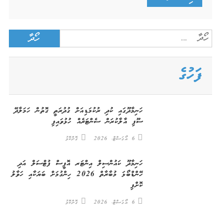
Search
for:
ފަހުގެ
ހަނިމާދޫގައި ކުދި ރުކުމަޑިއަށް ގުދުރަތީ ގޮތުން ހަމަލާދޭ
ސޫފި އާލާކުރަން ސެންޓަރެއް ހުޅުވައިފި
6 އޯގަސްޓް، 2026
ގޮށްކޮޅު
ހަނިމާދޫ ކައުންސިލް އިންޓަރ އޮފީސް ފުޓްސަލް އަދި
ހޭންޑްބޯޅަ މުބާރާތް 2026 ހިންގުމަށް ބަޔަކާއި ހަވާލު
ކޮށްފި
6 އޯގަސްޓް، 2026
ގޮށްކޮޅު