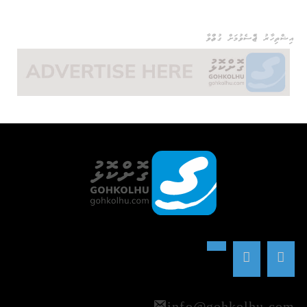
އިޝްތިހާރު ޖެއްސެވުމަށް ގުޅުއްވާ
info@gohkolhu.com