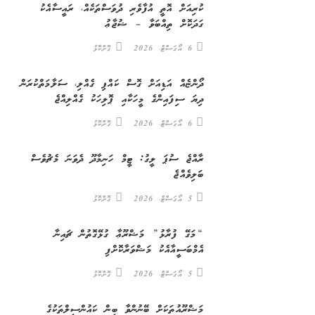
ކުރިއަށް އޮތީ އުފާވެރި ދުވަސްތަކެއް، ރައީސާއެކު
ގަދަކޮށް ތިއްބަވާ – ޝުޖާޢު
6 އޯގަސްޓް، 2026
ގޮށްކޮޅު
ދޯންޏެއް އަޑިއަށް ގޮސް ކައްޕި ގެއްލި، ސަލާމަތްކުރަން
ދިޔަ ސިފައިންގެ މީހަކާއި ޕޮލިހަކު ގެއްލިއްޖެ
6 އޯގަސްޓް، 2026
ގޮށްކޮޅު
ރާއްޖެ ސުޕަ ލީގު: ޓީމް ހަނިމާދޫ ދެވަނަ މެޗުވެސް
ބަލިވެއްޖެ
5 އޯގަސްޓް، 2026
ގޮށްކޮޅު
“މަގޭ ފުރާޅު” މަޝްރޫޢާ ގުޅޭގޮތުން ޗައިނާ
އެމްބަސީއާއެކު މަޝްވަރާކޮށްފި
5 އޯގަސްޓް، 2026
ގޮށްކޮޅު
މަޝްރޫއުތަކަށް ބޭނުންވާ ބިން ކައުންސިލްތަކުގެ