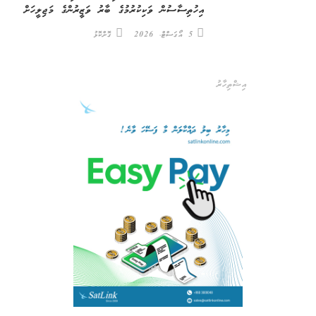
އިހުތިސާސުން ވަކިކުރުމުގެ ބާރު ވަޒީރުންގެ މަޖިލީހަށް
5 އޯގަސްޓް، 2026
ގޮށްކޮޅު
އިޝްތިހާރު