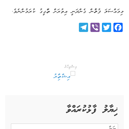
މިމައްސަލަ ފުލުހުން ގެންދަނީ އިތުރަށް ތަހްގީގު ކުރަމުންނެވެ.
Telegram
Viber
Twitter
Facebook
އިޝްތިހާރު
ޚިޔާލު ފާޅުކުރައްވާ