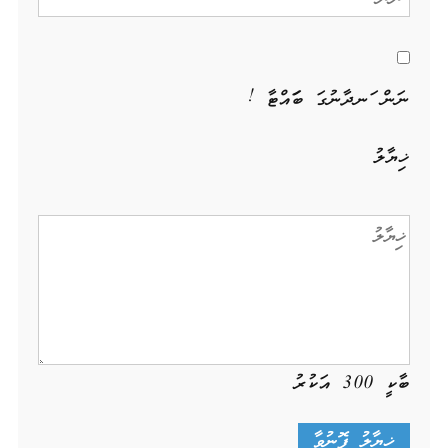
ނަން ހަނދާނުގަ ބަހައްޓާ !
ޚިޔާލު
ބާކީ
300
އަކުރު