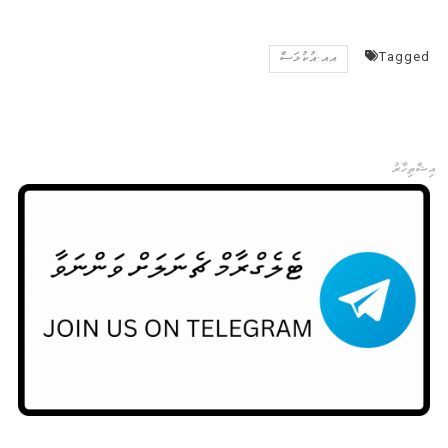
Tagged
އއ.އުކުޅަސް
އިޝްތިހާރު