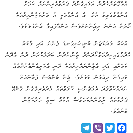
އެއްގޮތަށް ހެދުން އަޅައިގެންދާ ފަރުތުވެރިންނަށް ކަމަށް
އެންގުމުގައިވެ އެވެ. އެ އެންގުމަކީ އެ މަރުކަޒުން ހިދުމަތް
ހޯދަން އަންނަ ދިވެހިންނަށްވެސް އަންގާފައިވާ އެންގުމެކެވެ.
އުކުޅަހު މަރުކަޒުން ބުނީ، ހަށިގަނޑު ފެންނަ އަދި މާކުރު
ހެދުމުގައި ހިދުމަތް ހޯދަންދާ މީހުން، ހެދުން ބަދަލުކުރަން ދާން އެދޭނެ
ކަމަށާއި އަދި އެމީހުންނަށް ހިދުމަތް ދޭނީ އެކަށީގެންވާ ހެދުމެއް
ލައިގެން ދިއުމުން ކަމަށެވެ. މިހެން ބުންޔަސް ފުރާނައަށް
ނުރައްކާވާފަދަ އެމަޖެންސީ ޙާލަތްތައް މެދުވެރިވެގެން ގެނެވޭ
ފަރާތްތައް ނުހިމެނޭނެކަމަވެސް އުކުޅަހު ސިއްހީ މަރުކަޒުން
ބުނެއެވެ.
Telegram
Viber
Twitter
Facebook