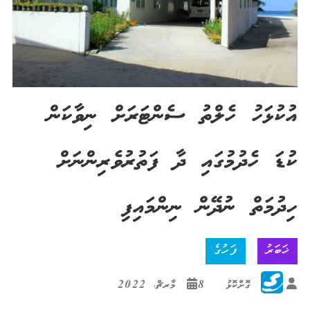
އުކުޅަހު ހެލްތު ސެންޓަރަށް ނިވާކަން
ކުޑަ ހެދުމުގައި ދާ ފަތުރުވެރިންނަށް
ހިދުމަތް ނުދޭން ނިންމައިފި
ޚަބަރު
ފަހުގެ
ގޮށްކޮޅު
8 މާރޗް، 2022