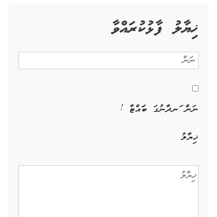
ޚިޔާލު ފާޅުކުރައްވާ
ނަން ހަނދާނުގަ ބަހައްޓާ !
ޚިޔާލު