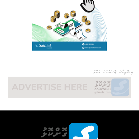
އިޝްތިހާރު ޖެއްސެވުމަށް ގުޅުއްވާ