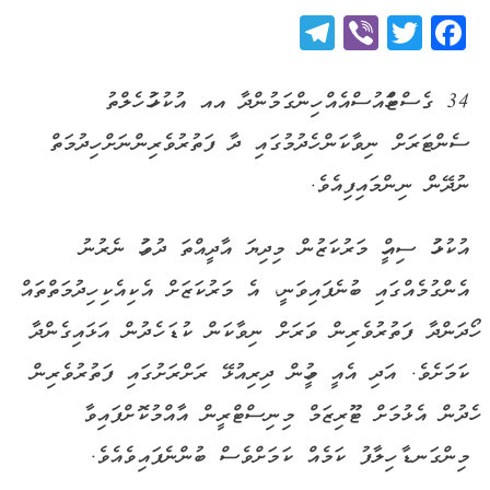
Telegram
Viber
Twitter
Facebook
34 ގެސްޓްހައުސްއެއް ހިންގަމުންދާ އއ އުކުޅަހު ހެލްތު
ސެންޓަރަށް ނިވާކަން ހެދުމުގައި ދާ ފަތުރުވެރިންނަށް ހިދުމަތް
ނުދޭން ނިންމައިފިއެވެ.
އުކުޅަހު ސިއްހީ މަރުކަޒުން މިދިޔަ އާދީއްތަ ދުވަހު ނެރުނު
އެންގުމެއްގައި ބުނެފައިވަނީ، އެ މަރުކަޒަށް އެކިއެކި ހިދުމަތްތައް
ހޯދަންދާ ފަތުރުވެރިން ވަރަށް ނިވާކަން ކުޑަ ހެދުން އަޅައިގެންދާ
ކަމަށެވެ. އަދި އެއީ މީހުން ދިރިއުޅޭ ރަށްރަށުގައި ފަތުރުވެރިން
ހެދުން އެޅުމަށް ޓޫރިޒަމް މިނިސްޓްރީން އާއްމުކޮށްފައިވާ
މިންގަނޑާ ހިލާފު ކަމެއް ކަމަށްވެސް ބުންނެފައިވެއެވެ.