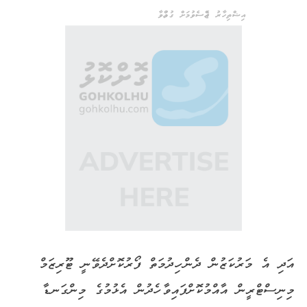
އިޝްތިހާރު ޖެއްސެވުމަށް ގުޅުއްވާ
އަދި އެ މަރުކަޒުން ދެން ހިދުމަތް ފޯރުކޮށްދެވޭނީ ޓޫރިޒަމް
މިނިސްޓްރީން އާއްމުކޮށްފައިވާ ހެދުން އެޅުމުގެ މިންގަނޑާ