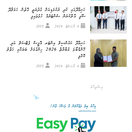
ހަނިމާދޫގައި ކުދި ރުކުމަޑިއަށް ގުދުރަތީ ގޮތުން ހަމަލާދޭ
ސޫފި އާލާކުރަން ސެންޓަރެއް ހުޅުވައިފި
6 އޯގަސްޓް، 2026
ގޮށްކޮޅު
ހަނިމާދޫ ކައުންސިލް އިންޓަރ އޮފީސް ފުޓްސަލް އަދި
ހޭންޑްބޯޅަ މުބާރާތް 2026 ހިންގުމަށް ބަޔަކާއި ހަވާލު
ކޮށްފި
6 އޯގަސްޓް، 2026
ގޮށްކޮޅު
އިޝްތިހާރު