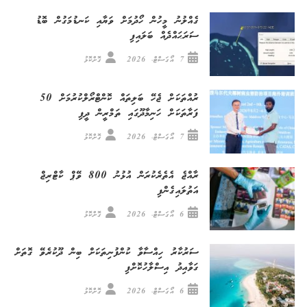
ގެއްލުނު މީހުން ހޯދުމަށް ވަޔާއި ކަނޑުމަގުން ބޮޑު
ސަރަޙައްދެއް ބަލައިފި
7 އޯގަސްޓް، 2026
ގޮށްކޮޅު
ރުއްތަކަށް ޖެހޭ ބަލިތައް ކޮންޓްރޯލްކުރުމަށް 50
ފަރާތަކަށް ހަނިމާދޫގައި ތަމްރީން ދީފި
7 އޯގަސްޓް، 2026
ގޮށްކޮޅު
ރާއްޖެ އެތެރެކުރަން އުޅުނު 800 ވޭޕް ކާޓްރިޖް
އަތުލައިގެންފި
6 އޯގަސްޓް، 2026
ގޮށްކޮޅު
ސަރުކާރު ހިއްސާވާ ކުންފުނިތަކަށް ބިން ދޫކުރެވޭ ގޮތަށް
ގަވާއިދު އިސްލާހުކޮށްފި
6 އޯގަސްޓް، 2026
ގޮށްކޮޅު