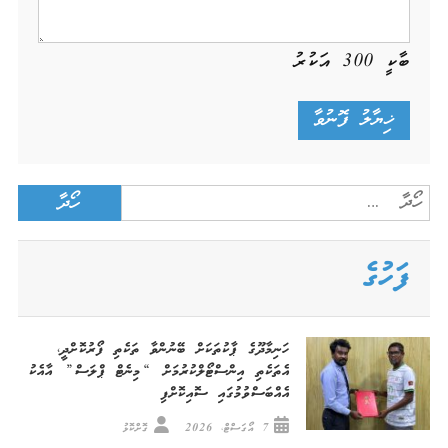
ބާކީ
300
އަކުރު
Search
for:
ފަހުގެ
ހަނިމާދޫގެ ޕާކުތަކަށް ބޭނުންވާ ތަކެތި ފޯރުކޮށްދީ،
އެތަކެތި އިންސްޓޯލްކުރުމަށް “މިނެޓް ޕްލަސް” އާއެކު
އެއްބަސްވުމުގައި ސޮއިކޮށްފި
7 އޯގަސްޓް، 2026
ގޮށްކޮޅު